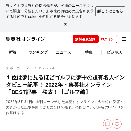
当サイトでは当社の提携先等がお客様のニーズ等につ
いて調査・分析したり、お客様にお勧めの広告を表示
詳しくはこちら
する目的で Cookie を使用する場合があります。
×
無料会員登録
ログイン
新着
ランキング
ニュース
特集
ビジネス
2022.12.24
スポーツ
１位は夢に見るほどゴルフに夢中の超有名人イン
タビュー記事！ 2022年・集英社オンライン
「BEST記事」発表！【ゴルフ編】
2022年3月31日に創刊ローンチした集英社オンライン。今年特に反響の
大きかった記事を部門ごとに分けて発表。今回はゴルフからのBEST3を
お届けする。
1