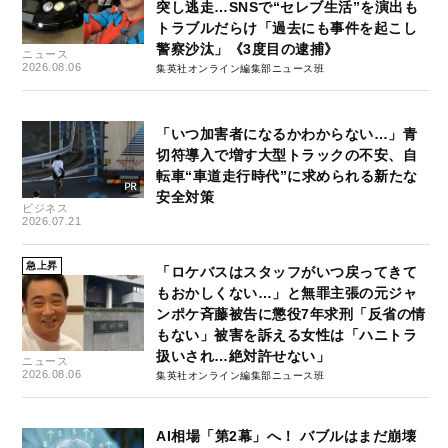
突し逃走…SNSで“セレブ生活”を演出も
トラブルだらけ「過去にも事件を起こし
警察沙汰」《3度目の逮捕》
ニュース
2026.08.06
集英社オンライン編集部ニュース班
「いつ加害者になるかわからない…」青
切符導入で増す大型トラックの不安、自
転車“車道走行時代”に求められる新たな
安全対策
ビジネス
2026.07.21
急上昇
「ロケバスはスタッフがいつ戻ってきて
もおかしくない…」と無罪主張の元ジャ
ンポケ斉藤被告に懲役7年求刑「反省の情
もない」被害を訴える女性は「ハニトラ
扱いされ…絶対許せない」
ニュース
2026.08.06
集英社オンライン編集部ニュース班
AI相場「第2幕」へ！ バブルはまだ崩壊