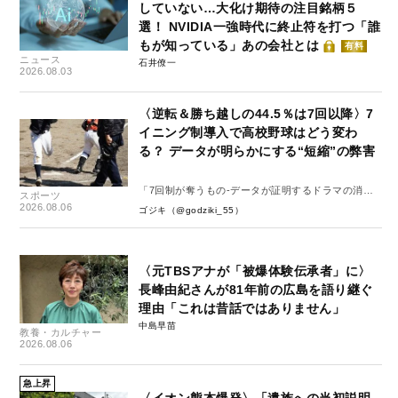
していない…大化け期待の注目銘柄５
選！ NVIDIA一強時代に終止符を打つ「誰
もが知っている」あの会社とは
有料
ニュース
石井僚一
2026.08.03
〈逆転＆勝ち越しの44.5％は7回以降〉7
イニング制導入で高校野球はどう変わ
る？ データが明らかにする“短縮”の弊害
「7回制が奪うもの-データが証明するドラマの消
スポーツ
失-」
2026.08.06
ゴジキ（@godziki_55）
〈元TBSアナが「被爆体験伝承者」に〉
長峰由紀さんが81年前の広島を語り継ぐ
理由「これは昔話ではありません」
中島早苗
教養・カルチャー
2026.08.06
急上昇
〈イオン熊本爆発〉「遺族への当初説明