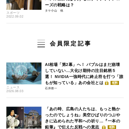
ーズの戦略は？
タケ小山
スポーツ
2022.09.02
会員限定記事
AI相場「第2幕」へ！ バブルはまだ崩壊
していない…大化け期待の注目銘柄５
選！ NVIDIA一強時代に終止符を打つ「誰
もが知っている」あの会社とは
有料
ニュース
石井僚一
2026.08.03
「あの時、広島の人たちは、もっと熱か
ったのでしょうね」美空ひばりのつぶや
きに込められた平和への祈り…『一本の
鉛筆』で伝えた反戦への意志
有料