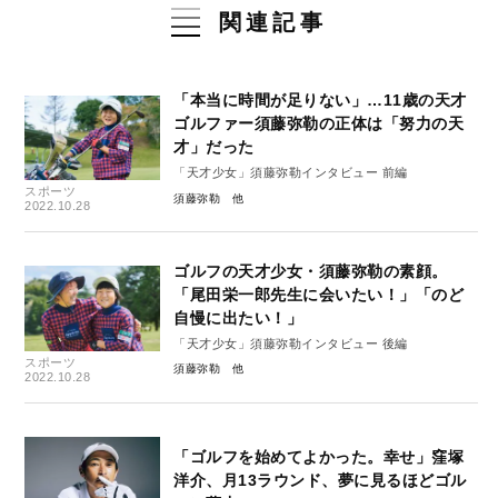
関連記事
「本当に時間が足りない」…11歳の天才
ゴルファー須藤弥勒の正体は「努力の天
才」だった
「天才少女」須藤弥勒インタビュー 前編
スポーツ
須藤弥勒
2022.10.28
ゴルフの天才少女・須藤弥勒の素顔。
「尾田栄一郎先生に会いたい！」「のど
自慢に出たい！」
「天才少女」須藤弥勒インタビュー 後編
スポーツ
須藤弥勒
2022.10.28
「ゴルフを始めてよかった。幸せ」窪塚
洋介、月13ラウンド、夢に見るほどゴル