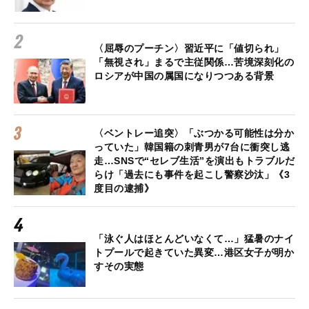
〈屈辱のプーチン〉習近平に「値切られ」
「無視され」まるで主従関係…苦境深刻化の
ロシアが中国の属国になりつつある背景
〈ベントレー追突〉「ぶつかる可能性は分か
っていた」韓国籍の刺青男が7台に衝突し逃
走…SNSで“セレブ生活”を演出もトラブルだ
らけ「過去にも事件を起こし警察沙汰」《3
度目の逮捕》
「泳ぐ人はほとんどいなくて…」猛暑のナイ
トプールで起きていた異変…港区女子が明か
すその実態