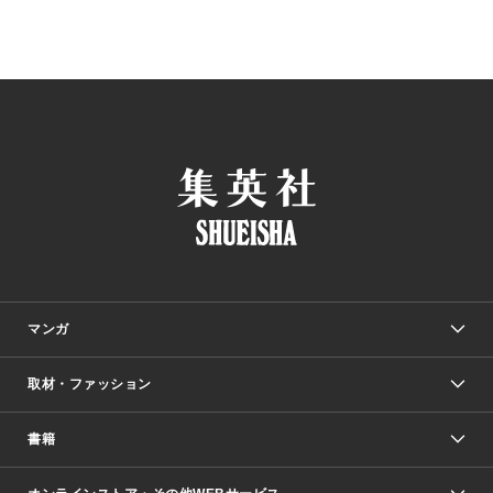
マンガ
取材・ファッション
少年マンガ
週刊少年ジャンプ
書籍
ファッション・美容
青年マンガ
ジャンプSQ.
Seventeen