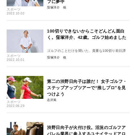
フに夢中
窪塚洋介
スポーツ
2022.10.02
100切りできないからこそどんどん面白
く。窪塚洋介、42歳。ゴルフ始めました
ゴルフのことだけを聞いた、貴重な100切り前日譚
スポーツ
窪塚洋介
2022.10.01
第二の渋野日向子は誰だ！ 女子ゴルフ・
ステップアップツアーで“推しプロ”を見
つけよう
志沢篤
スポーツ
2022.09.29
渋野日向子が火付け役。活況のゴルフア
パレル業界に参入するユナイテッドアロ