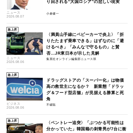
り回される“大国ロシア”の悲しい現実
ニュース
小倉健一
2026.08.07
急上昇
〈満員山手線にベビーカーで炎上〉「折
りたたまず乗車できる」はずなのに「避
けるべき」「みんなで守るもの」と賛
否…JR東日本が示した見解
ニュース
集英社オンライン編集部ニュース班
2026.08.06
急上昇
ドラッグストアの「スーパー化」は物価
高の救世主になるか？ 新業態「ドラッ
グ＆フード型店舗」が見据える勝算と死
角
ビジネス
不破聡
2026.08.06
急上昇
〈ベントレー追突〉「ぶつかる可能性は
分かっていた」韓国籍の刺青男が7台に衝