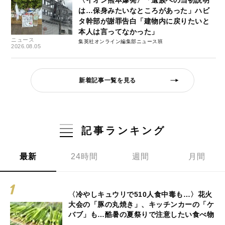
は…保身みたいなところがあった」ハビ
タ幹部が謝罪告白「建物内に戻りたいと
本人は言ってなかった」
ニュース
集英社オンライン編集部ニュース班
2026.08.05
新着記事一覧を見る
記事ランキング
最新
24時間
週間
月間
〈冷やしキュウリで510人食中毒も…〉花火
大会の「豚の丸焼き」、キッチンカーの「ケ
バブ」も…酷暑の夏祭りで注意したい食べ物