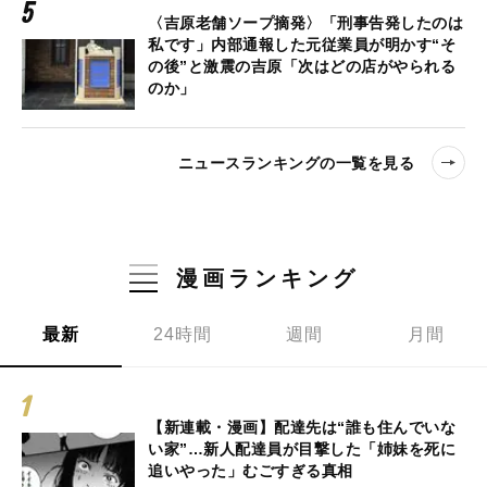
〈吉原老舗ソープ摘発〉「刑事告発したのは
私です」内部通報した元従業員が明かす“そ
の後”と激震の吉原「次はどの店がやられる
のか」
ニュースランキングの一覧を見る
漫画ランキング
最新
24時間
週間
月間
【新連載・漫画】配達先は“誰も住んでいな
い家”…新人配達員が目撃した「姉妹を死に
追いやった」むごすぎる真相