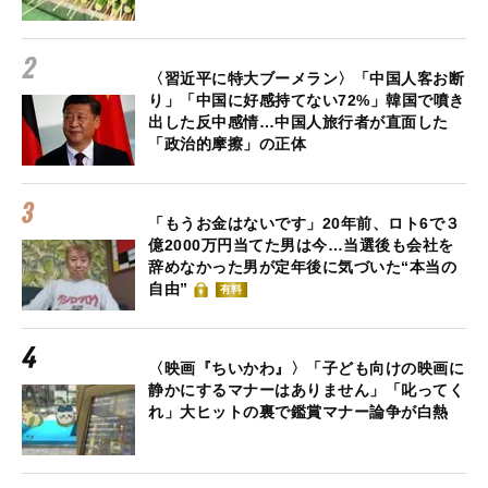
〈習近平に特大ブーメラン〉「中国人客お断
り」「中国に好感持てない72%」韓国で噴き
出した反中感情…中国人旅行者が直面した
「政治的摩擦」の正体
「もうお金はないです」20年前、ロト6で３
億2000万円当てた男は今…当選後も会社を
辞めなかった男が定年後に気づいた“本当の
自由”
有料
〈映画『ちいかわ』〉「子ども向けの映画に
静かにするマナーはありません」「叱ってく
れ」大ヒットの裏で鑑賞マナー論争が白熱