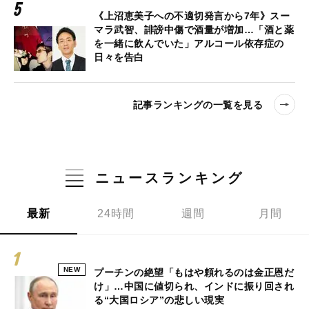
《上沼恵美子への不適切発言から7年》スー
マラ武智、誹謗中傷で酒量が増加…「酒と薬
を一緒に飲んでいた」アルコール依存症の
日々を告白
記事ランキングの一覧を見る
ニュースランキング
最新
24時間
週間
月間
NEW
プーチンの絶望「もはや頼れるのは金正恩だ
け」…中国に値切られ、インドに振り回され
る“大国ロシア”の悲しい現実