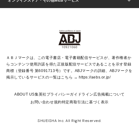
週刊ヤングジャンプ
オンラインストア・その他WEBサービス
文芸・文庫・総合
芸能・情報・スポーツ
少女マンガ
Vジャンプ
non-no Web
ヤングジャンプ定期購読デジタル
すばる
Myojo
オンラインストア
りぼん
学芸・ノンフィクション・新書
最強ジャンプ
女性マンガ
@BAILA
ヤンジャン＋
小説すばる
週プレNEWS
マーガレット
集英社OTOコンテンツ
集英社 学芸編集部
少年ジャンプ＋
その他WEBサービス
クッキー
ライトノベル・ノベライズ
MAQUIA ONLINE
となりのヤングジャンプ
集英社 文芸ステーション
週プレ グラジャパ！
別冊マーガレット
SHUEISHA MANGA-ART HERITAGE
集英社 ビジネス書
ゼブラック
ココハナ
SHUEISHA ADNAVI
SPUR.JP
集英社Webマガジン Cobalt
グランドジャンプ
web 集英社文庫
キッズ
web Sportiva
マンガMee
ジャンプキャラクターズストア
集英社新書
ジャンプルーキー！
月刊オフィスユー
ＡＢＪマークは、この電子書店・電子書籍配信サービスが、著作権者か
EDITOR'S LAB
LEE
集英社オレンジ文庫
ウルトラジャンプ
青春と読書
パラスポ＋！
らコンテンツ使用許諾を得た正規版配信サービスであることを示す登録
集英社みらい文庫
リマコミ＋
HAPPY PLUS STORE
集英社新書プラス
ジャンプTOON
商標（登録番号 第6091713号）です。ABJマークの詳細、ABJマークを
Marisol
シフォン文庫
アジア人物史
S-KIDS.LAND
マンガMeets
掲示しているサービスの一覧はこちら →
https://aebs.or.jp/
shueisha vox
よみタイ
S-MANGA
Web éclat
ダッシュエックス文庫
LEEマルシェ
kotoba
集英社ジャンプリミックス
ABOUT US
集英社プライバシーガイドライン
広告掲載について
T JAPAN:The New York Times Style Magazine
JUMP j BOOKS
お問い合わせ
規約
特定商取引法に基づく表示
SHOP Marisol
e!集英社
集英社コミック文庫
集英社女性誌ポータル
éclat premium
imidas
MEN'S NON-NO WEB
SHUEISHA Inc. All Right Reserved.
mirabella
UOMO
mirabella homme