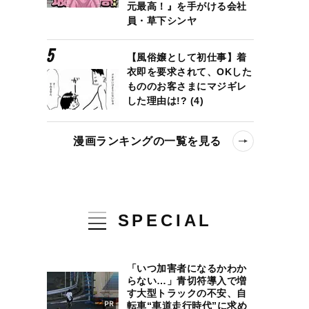
元最高！』を手がける会社
員・草下シンヤ
【風俗嬢として初仕事】着
衣即を要求されて、OKした
もののお客さまにマジギレ
した理由は!? (4)
漫画ランキングの一覧を見る
SPECIAL
「いつ加害者になるかわか
らない…」青切符導入で増
す大型トラックの不安、自
転車“車道走行時代”に求め