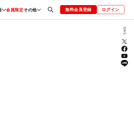
無料会員登録
ログイン
画
会員限定
その他
ファッション
恋愛・結婚
編集部
お知らせ