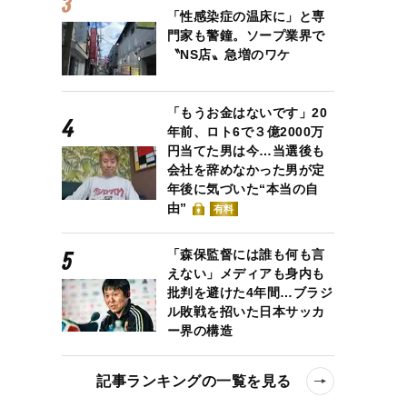
「性感染症の温床に」と専
門家も警鐘。ソープ業界で
〝NS店〟急増のワケ
「もうお金はないです」20
年前、ロト6で３億2000万
円当てた男は今…当選後も
会社を辞めなかった男が定
年後に気づいた“本当の自
由”
有料
「森保監督には誰も何も言
えない」メディアも身内も
批判を避けた4年間…ブラジ
ル敗戦を招いた日本サッカ
ー界の構造
記事ランキングの一覧を見る