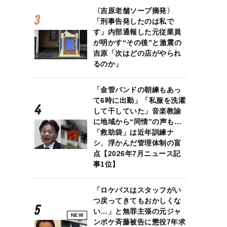
〈吉原老舗ソープ摘発〉
「刑事告発したのは私で
す」内部通報した元従業員
が明かす“その後”と激震の
吉原「次はどの店がやられ
るのか」
「金管バンドの朝練もあっ
て6時に出勤」「私服を洗濯
して干していた」音楽教諭
に地域から“同情”の声も…
「救助袋」は近年訓練ナ
シ、浮かんだ管理体制の盲
点【2026年7月ニュース記
事1位】
「ロケバスはスタッフがい
つ戻ってきてもおかしくな
い…」と無罪主張の元ジャ
NEW
ンポケ斉藤被告に懲役7年求