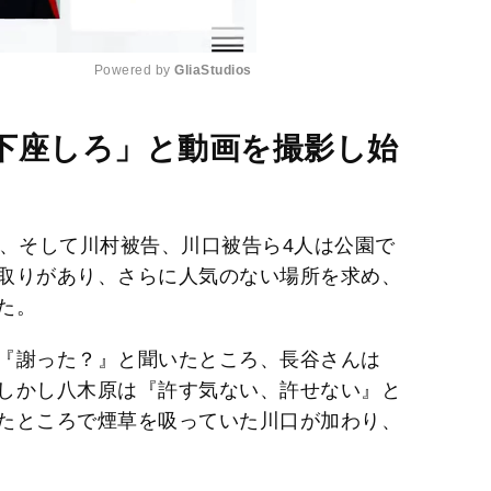
Powered by 
GliaStudios
M
下座しろ」と動画を撮影し始
u
t
e
ん、そして川村被告、川口被告ら4人は公園で
取りがあり、さらに人気のない場所を求め、
た。
『謝った？』と聞いたところ、長谷さんは
しかし八木原は『許す気ない、許せない』と
たところで煙草を吸っていた川口が加わり、