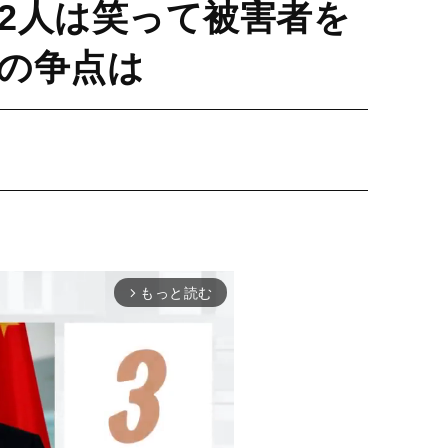
2人は笑って被害者を
の争点は
もっと読む
arrow_forward_ios