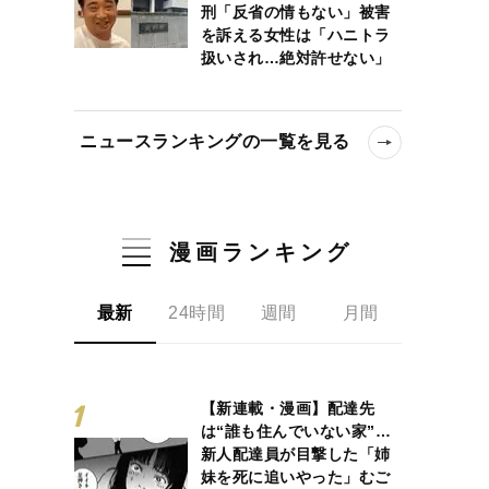
刑「反省の情もない」被害
を訴える女性は「ハニトラ
扱いされ…絶対許せない」
ニュースランキングの一覧を見る
漫画ランキング
最新
24時間
週間
月間
【新連載・漫画】配達先
は“誰も住んでいない家”…
新人配達員が目撃した「姉
妹を死に追いやった」むご