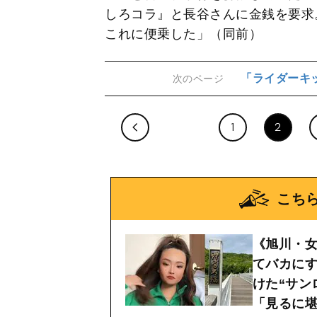
しろコラ』と長谷さんに金銭を要求
これに便乗した」（同前）
「ライダーキ
次のページ
1
2
こち
《旭川・
てバカに
けた“サン
「見るに