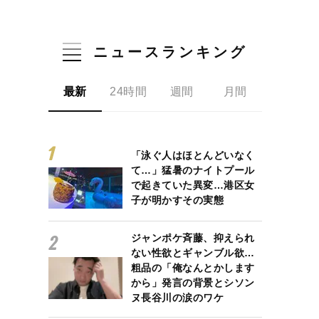
ニュースランキング
最新
24時間
週間
月間
「泳ぐ人はほとんどいなく
て…」猛暑のナイトプール
で起きていた異変…港区女
子が明かすその実態
ジャンポケ斉藤、抑えられ
ない性欲とギャンブル欲…
粗品の「俺なんとかします
から」発言の背景とシソン
ヌ長谷川の涙のワケ