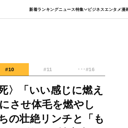
特集一覧を見る
漫画一覧を見る
新着
ランキング
ニュース
特集
ビジネス
エンタメ
漫
養・カルチャー
暮らし
スポーツ
ヘルスケア
美容
グルメ
#10
#11
･･･#16
死〉「いい感じに燃え
にさせ体毛を燃やし
ちの壮絶リンチと「も