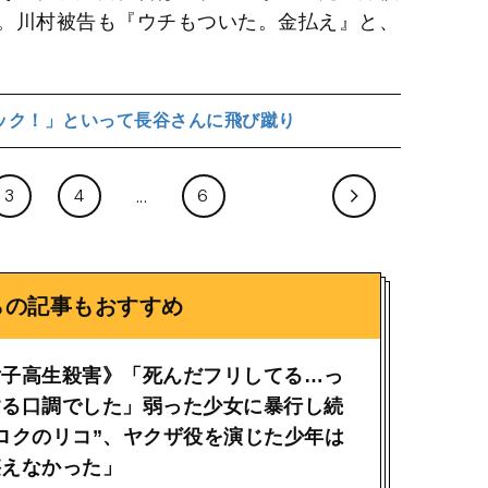
。川村被告も『ウチもついた。金払え』と、
ック！」といって長谷さんに飛び蹴り
3
4
6
らの記事もおすすめ
女子高生殺害》「死んだフリしてる…っ
する口調でした」弱った少女に暴行し続
ロクのリコ”、ヤクザ役を演じた少年は
堪えなかった」