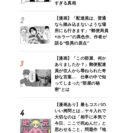
すぎる真相
【漫画】「配達員は、普通
なら踏み込まないような場
所にも行きます」“郵便局員
×ホラー”の異色作、作者が
語る“怪異の原点”
【漫画】「この部屋、何か
ありましたか？」郵便配達
員が住人から尋ねられた奇
妙な言葉… 仕事の中で知
ってしまった“部屋の秘
密”とは
【漫画あり】最もコスパの
いい拷問とは…ヤキ入れで
大切なのは「相手に本気で
今日、ここで死ぬんだ」と
思わせること。問題作『地