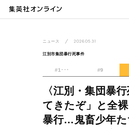
教
2026.05.31
ニュース
江別市集団暴行死事件
#1･･･
#9
〈江別・集団暴行
てきたぞ」と全裸
暴行…鬼畜少年た