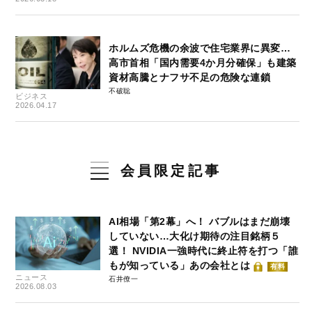
ホルムズ危機の余波で住宅業界に異変…
高市首相「国内需要4か月分確保」も建築
資材高騰とナフサ不足の危険な連鎖
不破聡
ビジネス
2026.04.17
会員限定記事
AI相場「第2幕」へ！ バブルはまだ崩壊
していない…大化け期待の注目銘柄５
選！ NVIDIA一強時代に終止符を打つ「誰
もが知っている」あの会社とは
有料
ニュース
石井僚一
2026.08.03