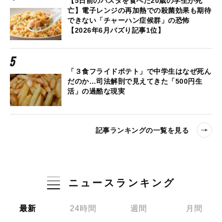
【5日前のパスタを食べた20歳の学生が死
亡】電子レンジの再加熱での殺菌効果も期待
できない「チャーハン症候群」の恐怖
【2026年6月バズり記事1位】
「３食フライドポテト」で中学生はなぜ死ん
だのか…司法解剖で見えてきた「500円生
活」の過酷な現実
記事ランキングの一覧を見る
ニュースランキング
最新
24時間
週間
月間