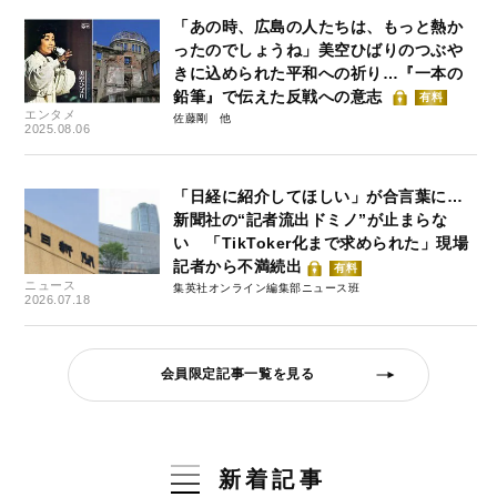
「あの時、広島の人たちは、もっと熱か
ったのでしょうね」美空ひばりのつぶや
きに込められた平和への祈り…『一本の
鉛筆』で伝えた反戦への意志
有料
エンタメ
佐藤剛
2025.08.06
「日経に紹介してほしい」が合言葉に…
新聞社の“記者流出ドミノ”が止まらな
い 「TikToker化まで求められた」現場
記者から不満続出
有料
ニュース
集英社オンライン編集部ニュース班
2026.07.18
会員限定記事一覧を見る
新着記事