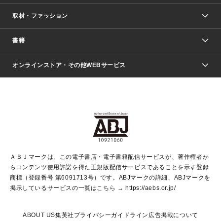
取材・ファッション
少年マンガ
週刊少年ジャンプ
書籍
ファッション・美容
青年マンガ
ジャンプSQ.
Seventeen
週刊ヤングジャンプ
オンラインストア・その他WEBサービス
文芸・文庫・総合
芸能・情報・スポーツ
少女マンガ
Vジャンプ
non-no Web
ヤングジャンプ定期購読デジタル
すばる
Myojo
オンラインストア
りぼん
学芸・ノンフィクション・新書
最強ジャンプ
女性マンガ
@BAILA
ヤンジャン＋
小説すばる
週プレNEWS
マーガレット
集英社OTOコンテンツ
集英社 学芸編集部
少年ジャンプ＋
その他WEBサービス
クッキー
ライトノベル・ノベライズ
MAQUIA ONLINE
となりのヤングジャンプ
集英社 文芸ステーション
週プレ グラジャパ！
別冊マーガレット
SHUEISHA MANGA-ART HERITAGE
集英社 ビジネス書
ゼブラック
ココハナ
SHUEISHA ADNAVI
SPUR.JP
集英社Webマガジン Cobalt
グランドジャンプ
web 集英社文庫
キッズ
web Sportiva
マンガMee
ジャンプキャラクターズストア
集英社新書
ジャンプルーキー！
月刊オフィスユー
ＡＢＪマークは、この電子書店・電子書籍配信サービスが、著作権者か
EDITOR'S LAB
LEE
集英社オレンジ文庫
ウルトラジャンプ
青春と読書
パラスポ＋！
らコンテンツ使用許諾を得た正規版配信サービスであることを示す登録
集英社みらい文庫
リマコミ＋
HAPPY PLUS STORE
集英社新書プラス
ジャンプTOON
商標（登録番号 第6091713号）です。ABJマークの詳細、ABJマークを
Marisol
シフォン文庫
アジア人物史
S-KIDS.LAND
マンガMeets
掲示しているサービスの一覧はこちら →
https://aebs.or.jp/
shueisha vox
よみタイ
S-MANGA
Web éclat
ダッシュエックス文庫
LEEマルシェ
kotoba
集英社ジャンプリミックス
ABOUT US
集英社プライバシーガイドライン
広告掲載について
T JAPAN:The New York Times Style Magazine
JUMP j BOOKS