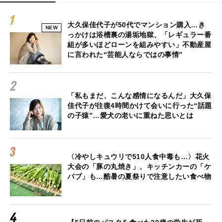
大久保佳代子が50代でマンション購入…き
NEW
っかけは浴槽裏の湯垢地獄、「レギュラー番
組が多いほどローンを組みやすい」不動産屋
に言われた“芸能人ならではの事情”
「私もまだ、こんな感情になるんだ」大久保
佳代子が往復4時間かけて会いに行った“話題
の子猿”…愛犬の老いに重ねた思いとは
〈冷やしキュウリで510人食中毒も…〉花火
大会の「豚の丸焼き」、キッチンカーの「ケ
バブ」も…酷暑の夏祭りで注意したい食べ物