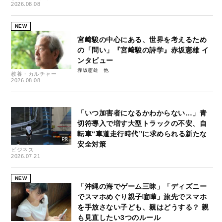
2026.08.08
NEW
宮﨑駿の中心にある、世界を考えるため
の「問い」『宮﨑駿の詩学』赤坂憲雄 イ
ンタビュー
赤坂憲雄
教養・カルチャー
2026.08.08
「いつ加害者になるかわからない…」青
切符導入で増す大型トラックの不安、自
転車“車道走行時代”に求められる新たな
安全対策
ビジネス
2026.07.21
NEW
「沖縄の海でゲーム三昧」「ディズニー
でスマホめぐり親子喧嘩」旅先でスマホ
を手放さない子ども、親はどうする？ 親
も見直したい3つのルール