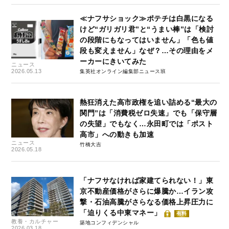
≪ナフサショック≫ポテチは白黒になる
けど“ガリガリ君”と“うまい棒”は「検討
の段階にもなってはいません」「色も値
段も変えません」なぜ？…その理由をメ
ーカーにきいてみた
ニュース
2026.05.13
集英社オンライン編集部ニュース班
熱狂消えた高市政権を追い詰める“最大の
関門”は「消費税ゼロ失速」でも「保守層
の失望」でもなく…永田町では「ポスト
高市」への動きも加速
ニュース
竹橋大吉
2026.05.18
「ナフサなければ家建てられない！」東
京不動産価格がさらに爆騰か…イラン攻
撃・石油高騰がさらなる価格上昇圧力に
「迫りくる中東マネー」
有料
教養・カルチャー
築地コンフィデンシャル
2026.03.18