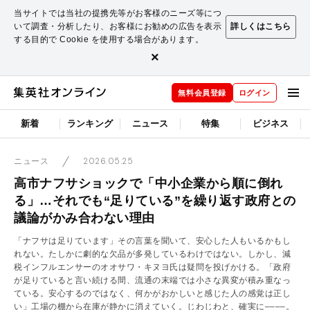
当サイトでは当社の提携先等がお客様のニーズ等につ
いて調査・分析したり、お客様にお勧めの広告を表示
詳しくはこちら
する目的で Cookie を使用する場合があります。
×
無料会員登録
ログイン
新着
ランキング
ニュース
特集
ビジネス
2026.05.25
ニュース
高市ナフサショックで「中小企業から順に倒れ
る」…それでも“足りている”を繰り返す政府との
議論がかみ合わない理由
「ナフサは足りています」その言葉を聞いて、安心した人もいるかもし
れない。たしかに劇的な欠品が多発しているわけではない。しかし、減
税インフルエンサーのオオサワ・キヌヨ氏は疑問を投げかける。「政府
が足りていると言い続ける間、流通の末端では小さな異変が積み重なっ
ている。安心するのではなく、何かがおかしいと感じた人の感覚は正し
い」工場の棚から在庫が静かに消えていく。じわじわと、確実に––––。