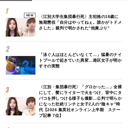
NEW
〈江別大学生集団暴行死〉主犯格の18歳に
無期懲役「自分はやってねぇ。誰かがトドメ
さした」裁判で明かされた“他責ぶり”
「泳ぐ人はほとんどいなくて…」猛暑のナイ
トプールで起きていた異変…港区女子が明か
すその実態
〈江別・集団暴行死〉「グロかった…」全裸
にして、髪にライターで火をつけ、背中にタ
バコを押しつける様子も撮影…公判で明らか
になった壮絶リンチと女子2人の“陰キャ”時
代【2026 集英社オンライン上半期 スクー
プ記事 7位】