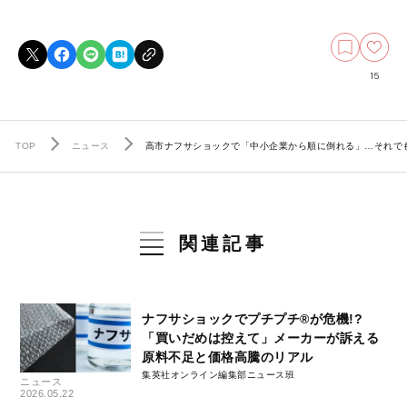
15
TOP
ニュース
高市ナフサショックで「中小企業から順に倒れる」…それでも
関連記事
ナフサショックでプチプチ®が危機!?
「買いだめは控えて」メーカーが訴える
原料不足と価格高騰のリアル
集英社オンライン編集部ニュース班
ニュース
2026.05.22