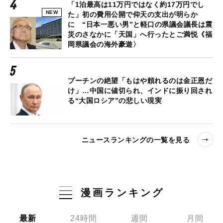
「1泊最高は11万円ではなく約17万円でし
NEW
た」初の費用公開で仰天の支出が明らか
に “日本一悪い男”と軽口の県議会議長は震
災のさなかに「天国」へ行ったとご満悦《福
岡県議会の海外豪遊〉
プーチンの絶望「もはや頼れるのは金正恩だ
け」…中国に値切られ、インドに振り回され
る“大国ロシア”の悲しい現実
ニュースランキングの一覧を見る
漫画ランキング
最新
24時間
週間
月間