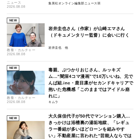
ニュース
集英社オンライン編集部ニュース班
2026.08.08
NEW
岩井圭也さん（作家）が山崎エマさん
（ドキュメンタリー監督）に会いに行く
岩井圭也
教養・カルチャー
2026.08.08
NEW
毒親、ぶつかりおじさん、ルッキズ
ム…“闇深4コマ漫画”で10万いいね、元で
んぱ組.inc・鹿目凛がセカンドキャリアで
抱いた危機感「このままではアイドル崩
れに」
教養・カルチャー
2026.08.08
キムラ
大久保佳代子が50代でマンション購入…
NEW
きっかけは浴槽裏の湯垢地獄、「レギュ
ラー番組が多いほどローンを組みやす
い」不動産屋に言われた“芸能人ならでは