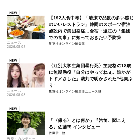
NEW
【192人食中毒】「清潔で品数の多い感じ
のいいレストラン」静岡のスポーツ宿泊
施設内で集団発症…合宿・遠征の「集団
での食事」に知っておきたい予防策
ニュース
集英社オンライン編集部
2026.08.08
NEW
〈江別大学生集団暴行死〉主犯格の18歳
に無期懲役「自分はやってねぇ。誰かが
トドメさした」裁判で明かされた“他責ぶ
り”
ニュース
集英社オンライン編集部ニュース班
2026.08.08
NEW
「〈保る〉とは何か」『汽笛、聞こえ
る』佐藤雫 インタビュー
佐藤雫
教養・カルチャー