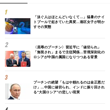
「泳ぐ人はほとんどいなくて…」猛暑のナイ
トプールで起きていた異変…港区女子が明か
すその実態
〈屈辱のプーチン〉習近平に「値切られ」
「無視され」まるで主従関係…苦境深刻化の
ロシアが中国の属国になりつつある背景
プーチンの絶望「もはや頼れるのは金正恩だ
け」…中国に値切られ、インドに振り回され
る“大国ロシア”の悲しい現実