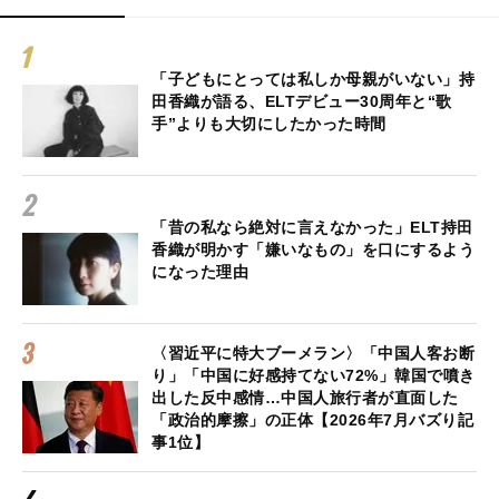
「子どもにとっては私しか母親がいない」持
田香織が語る、ELTデビュー30周年と“歌
手”よりも大切にしたかった時間
「昔の私なら絶対に言えなかった」ELT持田
香織が明かす「嫌いなもの」を口にするよう
になった理由
〈習近平に特大ブーメラン〉「中国人客お断
り」「中国に好感持てない72%」韓国で噴き
出した反中感情…中国人旅行者が直面した
「政治的摩擦」の正体【2026年7月バズり記
事1位】