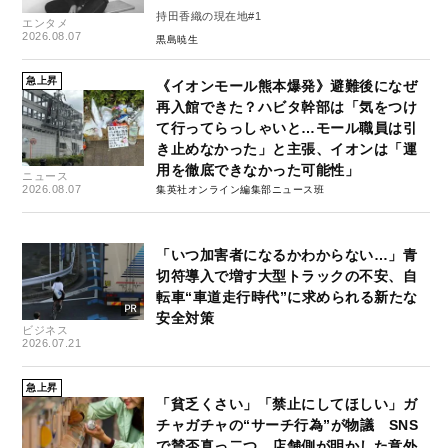
持田香織の現在地#1
エンタメ
2026.08.07
黒島暁生
急上昇
《イオンモール熊本爆発》避難後になぜ
再入館できた？ハビタ幹部は「気をつけ
て行ってらっしゃいと…モール職員は引
き止めなかった」と主張、イオンは「運
用を徹底できなかった可能性」
ニュース
2026.08.07
集英社オンライン編集部ニュース班
「いつ加害者になるかわからない…」青
切符導入で増す大型トラックの不安、自
転車“車道走行時代”に求められる新たな
安全対策
ビジネス
2026.07.21
急上昇
「貧乏くさい」「禁止にしてほしい」ガ
チャガチャの“サーチ行為”が物議 SNS
で賛否真っ二つ、店舗側が明かした意外