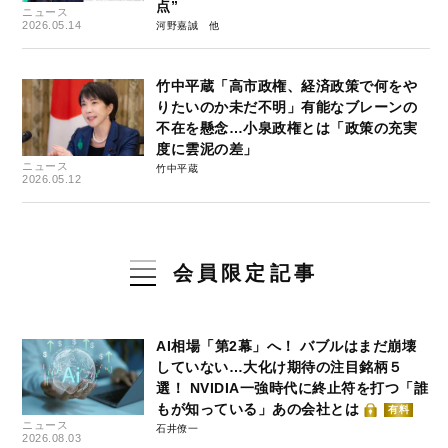
点”
ニュース
2026.05.14
河野嘉誠
竹中平蔵「高市政権、経済政策で何をや
りたいのか未だ不明」有能なブレーンの
不在を懸念…小泉政権とは「政策の充実
度に雲泥の差」
ニュース
竹中平蔵
2026.05.12
会員限定記事
AI相場「第2幕」へ！ バブルはまだ崩壊
していない…大化け期待の注目銘柄５
選！ NVIDIA一強時代に終止符を打つ「誰
もが知っている」あの会社とは
有料
ニュース
石井僚一
2026.08.03