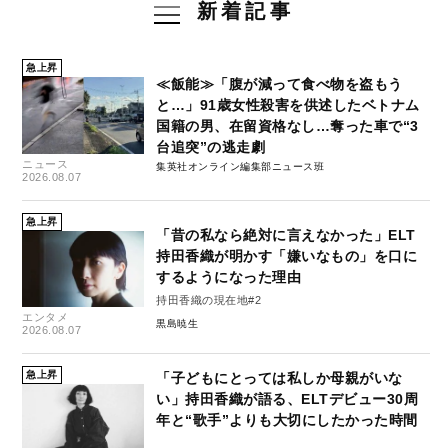
新着記事
急上昇
≪飯能≫「腹が減って食べ物を盗もう
と…」91歳女性殺害を供述したベトナム
国籍の男、在留資格なし…奪った車で“3
台追突”の逃走劇
ニュース
集英社オンライン編集部ニュース班
2026.08.07
急上昇
「昔の私なら絶対に言えなかった」ELT
持田香織が明かす「嫌いなもの」を口に
するようになった理由
持田香織の現在地#2
エンタメ
黒島暁生
2026.08.07
急上昇
「子どもにとっては私しか母親がいな
い」持田香織が語る、ELTデビュー30周
年と“歌手”よりも大切にしたかった時間