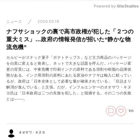
Powered by 
GliaStudios
Mute
2026.05.19
ニュース
ナフサショックの裏で高市政権が犯した「２つの
重大ミス」…政府の情報発信が招いた“静かな物
流危機”
カルビーがスナック菓子「ポテトチップス」など主力商品のパッケージ
を白黒に変えると発表し、ネットで大きな話題を呼んだ。パッケージ変
更の背景には、中東危機で印刷インクの原料である溶剤や樹脂の品薄状
態がある。インク用溶剤の原料にあたる原油やナフサは輸入に頼ってい
るが、政府は「日本全体として必要な量が確保されている」「目詰まり
解消が進んでいる」と主張。だが、インフルエンサーのオオサワ・キヌ
ヨ氏は「日本政府は二つの失敗を犯した」と指摘する。その二つの失敗
とは––––。
105
オオサワ・キヌヨ