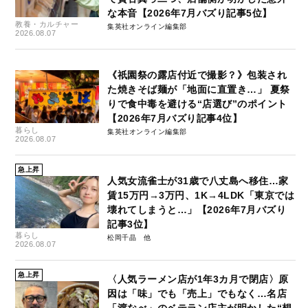
な本音【2026年7月バズり記事5位】
教養・カルチャー
集英社オンライン編集部
2026.08.07
《祇園祭の露店付近で撮影？》包装され
た焼きそば麺が「地面に直置き…」 夏祭
りで食中毒を避ける“店選び”のポイント
【2026年7月バズり記事4位】
暮らし
集英社オンライン編集部
2026.08.07
急上昇
人気女流雀士が31歳で八丈島へ移住…家
賃15万円→3万円、1K→4LDK「東京では
壊れてしまうと…」【2026年7月バズり
記事3位】
暮らし
松岡千晶
2026.08.07
急上昇
〈人気ラーメン店が1年3カ月で閉店〉原
因は「味」でも「売上」でもなく…名店
「渡なべ」のベテラン店主が明かした“想