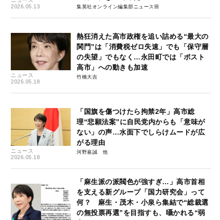
2026.05.13
集英社オンライン編集部ニュース班
熱狂消えた高市政権を追い詰める“最大の
関門”は「消費税ゼロ失速」でも「保守層
の失望」でもなく…永田町では「ポスト
高市」への動きも加速
ニュース
竹橋大吉
2026.05.18
「国旗を傷つけたら拘禁2年」高市総
理“悲願法案”に自民党内からも「意味が
ない」の声…水面下でしらけムードが広
がる理由
ニュース
河野嘉誠
2026.05.18
「麻生派の派閥色が強すぎ…」高市首相
を支える新グループ「国力研究会」って
何？ 麻生・茂木・小泉ら集結で“総裁選
の無投票再選”を目指すも、囁かれる“弱