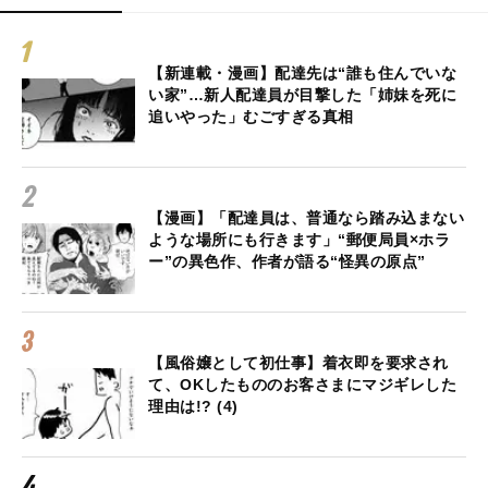
【新連載・漫画】配達先は“誰も住んでいな
い家”…新人配達員が目撃した「姉妹を死に
追いやった」むごすぎる真相
【漫画】「配達員は、普通なら踏み込まない
ような場所にも行きます」“郵便局員×ホラ
ー”の異色作、作者が語る“怪異の原点”
【風俗嬢として初仕事】着衣即を要求され
て、OKしたもののお客さまにマジギレした
理由は!? (4)