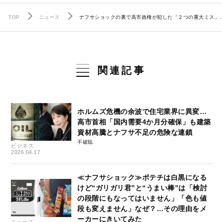
TOP
ニュース
ナフサショックの裏で高市政権が犯した「２つの重大ミス」…
関連記事
ホルムズ危機の余波で住宅業界に異変…
高市首相「国内需要4か月分確保」も建築
資材高騰とナフサ不足の危険な連鎖
不破聡
ビジネス
2026.04.17
≪ナフサショック≫ポテチは白黒になる
けど“ガリガリ君”と“うまい棒”は「検討
の段階にもなってはいません」「色も値
段も変えません」なぜ？…その理由をメ
ーカーにきいてみた
ニュース