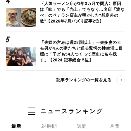
〈人気ラーメン店が1年3カ月で閉店〉原因
は「味」でも「売上」でもなく…名店「渡な
べ」のベテラン店主が明かした“想定外の
敵”【2026年7月バズり記事2位】
「夫婦の営みは週28回以上」一夫多妻のヒ
モ男が4人の妻たちと送る驚愕の性生活…目
標は「子ども54人つくって歴史に名を残
す」【2024 記事総合 5位】
記事ランキングの一覧を見る
ニュースランキング
最新
24時間
週間
月間