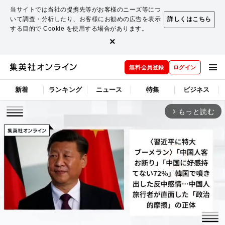
当サイトでは当社の提携先等がお客様のニーズ等につ
いて調査・分析したり、お客様にお勧めの広告を表示
詳しくはこちら
する目的で Cookie を使用する場合があります。
×
無料会員登録
ログイン
新着
ランキング
ニュース
特集
ビジネス
もっと読む
arrow_forward_ios