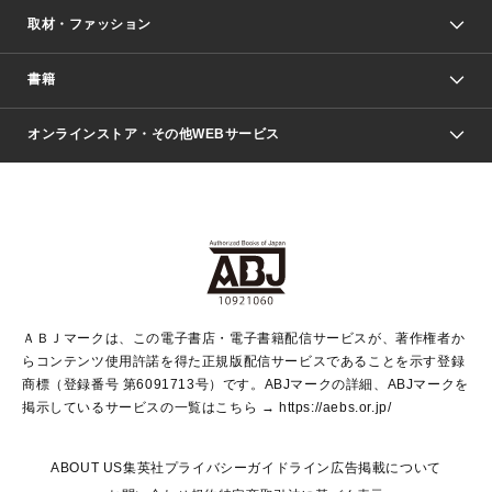
取材・ファッション
少年マンガ
週刊少年ジャンプ
書籍
ファッション・美容
青年マンガ
ジャンプSQ.
Seventeen
週刊ヤングジャンプ
オンラインストア・その他WEBサービス
文芸・文庫・総合
芸能・情報・スポーツ
少女マンガ
Vジャンプ
non-no Web
ヤングジャンプ定期購読デジタル
すばる
Myojo
オンラインストア
りぼん
学芸・ノンフィクション・新書
最強ジャンプ
女性マンガ
@BAILA
ヤンジャン＋
小説すばる
週プレNEWS
マーガレット
集英社OTOコンテンツ
集英社 学芸編集部
少年ジャンプ＋
その他WEBサービス
クッキー
ライトノベル・ノベライズ
MAQUIA ONLINE
となりのヤングジャンプ
集英社 文芸ステーション
週プレ グラジャパ！
別冊マーガレット
SHUEISHA MANGA-ART HERITAGE
集英社 ビジネス書
ゼブラック
ココハナ
SHUEISHA ADNAVI
SPUR.JP
集英社Webマガジン Cobalt
グランドジャンプ
web 集英社文庫
キッズ
web Sportiva
マンガMee
ジャンプキャラクターズストア
集英社新書
ジャンプルーキー！
月刊オフィスユー
ＡＢＪマークは、この電子書店・電子書籍配信サービスが、著作権者か
EDITOR'S LAB
LEE
集英社オレンジ文庫
ウルトラジャンプ
青春と読書
パラスポ＋！
らコンテンツ使用許諾を得た正規版配信サービスであることを示す登録
集英社みらい文庫
リマコミ＋
HAPPY PLUS STORE
集英社新書プラス
ジャンプTOON
商標（登録番号 第6091713号）です。ABJマークの詳細、ABJマークを
Marisol
シフォン文庫
アジア人物史
S-KIDS.LAND
マンガMeets
掲示しているサービスの一覧はこちら →
https://aebs.or.jp/
shueisha vox
よみタイ
S-MANGA
Web éclat
ダッシュエックス文庫
LEEマルシェ
kotoba
集英社ジャンプリミックス
ABOUT US
集英社プライバシーガイドライン
広告掲載について
T JAPAN:The New York Times Style Magazine
JUMP j BOOKS