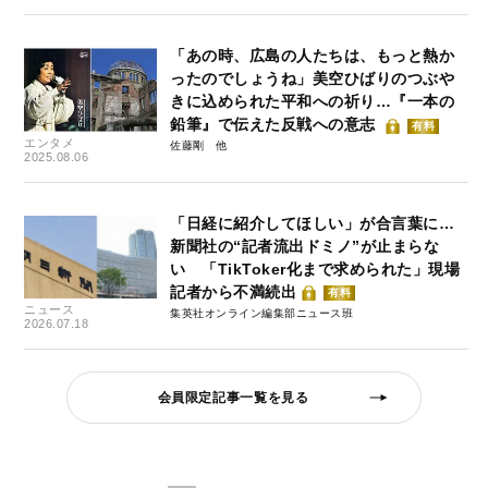
「あの時、広島の人たちは、もっと熱か
ったのでしょうね」美空ひばりのつぶや
きに込められた平和への祈り…『一本の
鉛筆』で伝えた反戦への意志
有料
エンタメ
佐藤剛
2025.08.06
「日経に紹介してほしい」が合言葉に…
新聞社の“記者流出ドミノ”が止まらな
い 「TikToker化まで求められた」現場
記者から不満続出
有料
ニュース
集英社オンライン編集部ニュース班
2026.07.18
会員限定記事一覧を見る