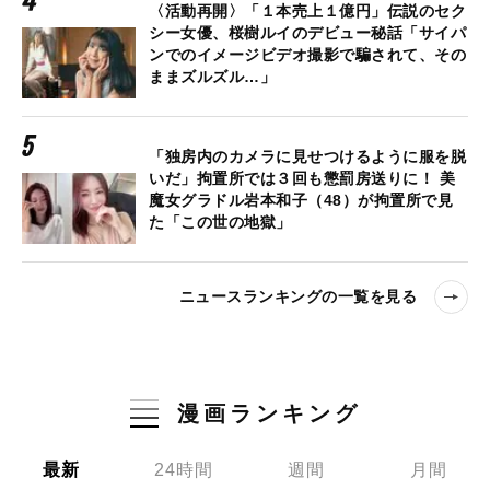
〈活動再開〉「１本売上１億円」伝説のセク
シー女優、桜樹ルイのデビュー秘話「サイパ
ンでのイメージビデオ撮影で騙されて、その
ままズルズル…」
「独房内のカメラに見せつけるように服を脱
いだ」拘置所では３回も懲罰房送りに！ 美
魔女グラドル岩本和子（48）が拘置所で見
た「この世の地獄」
ニュースランキングの一覧を見る
漫画ランキング
最新
24時間
週間
月間