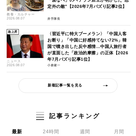
定外の敵”【2026年7月バズり記事2位】
教養・カルチャー
2026.08.07
井手隊長
急上昇
〈習近平に特大ブーメラン〉「中国人客
お断り」「中国に好感持てない72%」韓
国で噴き出した反中感情…中国人旅行者
が直面した「政治的摩擦」の正体【2026
年7月バズり記事1位】
ニュース
2026.08.07
小倉健一
新着記事一覧を見る
記事ランキング
最新
24時間
週間
月間