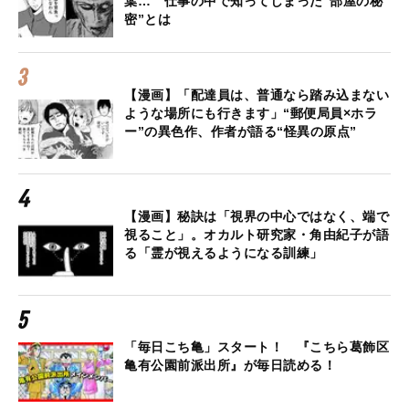
葉… 仕事の中で知ってしまった“部屋の秘
密”とは
【漫画】「配達員は、普通なら踏み込まない
ような場所にも行きます」“郵便局員×ホラ
ー”の異色作、作者が語る“怪異の原点”
【漫画】秘訣は「視界の中心ではなく、端で
視ること」。オカルト研究家・角由紀子が語
る「霊が視えるようになる訓練」
「毎日こち亀」スタート！ 『こちら葛飾区
亀有公園前派出所』が毎日読める！