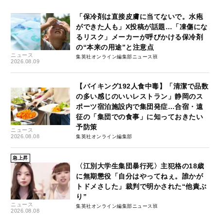
「保冷剤は直接皮膚に当てないで。水疱
ができた人も」X投稿が話題…「凍傷にな
るリスク」メーカーが呼びかける保冷剤
の“本来の用途”と注意点
ニュース
集英社オンライン編集部ニュース班
2026.08.09
【バイキング192人食中毒】「清潔で品数
の多い感じのいいレストラン」静岡のス
ポーツ宿泊施設内で集団発症…合宿・遠
征の「集団での食事」に知っておきたい
予防策
ニュース
2026.08.08
集英社オンライン編集部
急上昇
〈江別大学生集団暴行死〉主犯格の18歳
に無期懲役「自分はやってねぇ。誰かが
トドメさした」裁判で明かされた“他責ぶ
り”
ニュース
集英社オンライン編集部ニュース班
2026.08.08