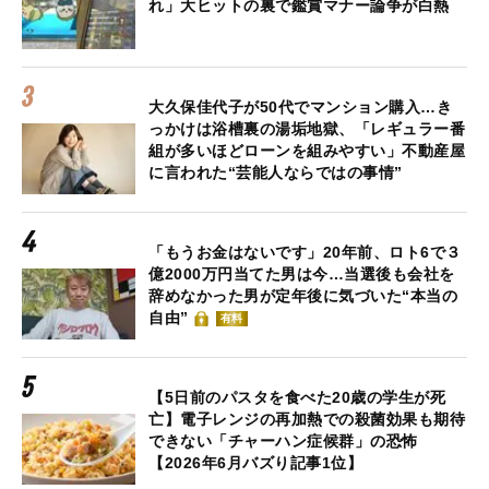
れ」大ヒットの裏で鑑賞マナー論争が白熱
大久保佳代子が50代でマンション購入…き
っかけは浴槽裏の湯垢地獄、「レギュラー番
組が多いほどローンを組みやすい」不動産屋
に言われた“芸能人ならではの事情”
「もうお金はないです」20年前、ロト6で３
億2000万円当てた男は今…当選後も会社を
辞めなかった男が定年後に気づいた“本当の
自由”
有料
【5日前のパスタを食べた20歳の学生が死
亡】電子レンジの再加熱での殺菌効果も期待
できない「チャーハン症候群」の恐怖
【2026年6月バズり記事1位】