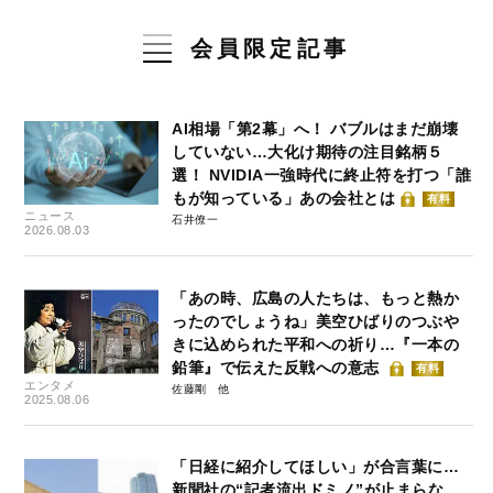
会員限定記事
AI相場「第2幕」へ！ バブルはまだ崩壊
していない…大化け期待の注目銘柄５
選！ NVIDIA一強時代に終止符を打つ「誰
もが知っている」あの会社とは
有料
ニュース
石井僚一
2026.08.03
「あの時、広島の人たちは、もっと熱か
ったのでしょうね」美空ひばりのつぶや
きに込められた平和への祈り…『一本の
鉛筆』で伝えた反戦への意志
有料
エンタメ
佐藤剛
2025.08.06
「日経に紹介してほしい」が合言葉に…
新聞社の“記者流出ドミノ”が止まらな