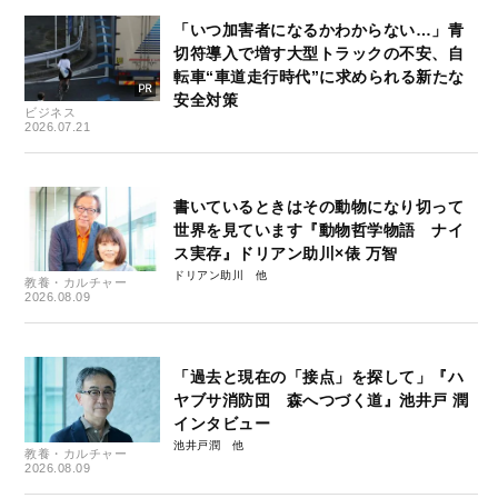
「いつ加害者になるかわからない…」青
切符導入で増す大型トラックの不安、自
転車“車道走行時代”に求められる新たな
安全対策
ビジネス
2026.07.21
書いているときはその動物になり切って
世界を見ています『動物哲学物語 ナイ
ス実存』ドリアン助川×俵 万智
ドリアン助川
教養・カルチャー
2026.08.09
「過去と現在の「接点」を探して」『ハ
ヤブサ消防団 森へつづく道』池井戸 潤
インタビュー
池井戸潤
教養・カルチャー
2026.08.09