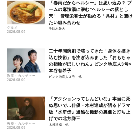
「春雨だからヘルシー」は思い込み？ ブ
ームの麻辣湯に潜む“ヘルシーの落とし
穴” 管理栄養士が勧める「具材」と避け
たい組み合わせ
グルメ
千駄木雄大
2026.08.09
二十年間演劇で培ってきた「身体を描き
込む技術」を注ぎ込みました『おもちゃ
の指輪がほしいねん』ピンク地底人3号×
本谷有希子
教養・カルチャー
ピンク地底人３号
2026.08.09
「アクションってしんどいな」本当に死
ぬ思いで…俳優・木村達成が語るドラマ
版『水滸伝』過酷な撮影の裏側と打ち上
げでの北方謙三
教養・カルチャー
木村達成
2026.08.09