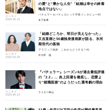
の愛”と“豊かな人生”「結婚は幸せの終着
地点ではない」
バチェラー＆バチェロレッテ卒業インタビュー#2
エンタメ
2026.05.15
木下未希
「結婚どころか、明日が見えなかった」
又吉直樹と50歳独身漫画家が語る、氷河
期世代の孤独
アラフィフ独身、これからどうする？#1
エンタメ
中川学
2026.03.28
『バチェラー』シーズン6が過去最低評価
の「2.2」… 炎上回避を徹底し、恋愛よ
り“就職面接”のようだった選考劇の理由
エンタメ
ライター神山
2025.06.19
31歳・年収370万円の失恋が歴代最高再