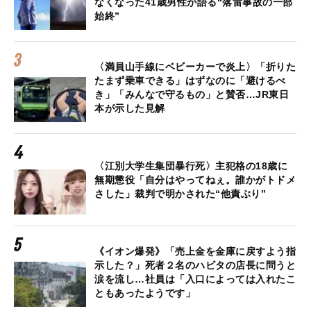
なくなった41歳男性が語る“落雷事故の一部
始終”
〈満員山手線にベビーカーで炎上〉「折りた
たまず乗車できる」はずなのに「避けるべ
き」「みんなで守るもの」と賛否…JR東日
本が示した見解
〈江別大学生集団暴行死〉主犯格の18歳に
無期懲役「自分はやってねぇ。誰かがトドメ
さした」裁判で明かされた“他責ぶり”
《イオン爆発》「売上金を金庫に戻すよう指
示した？」死者２名のハビタの店長に問うと
涙を流し…社員は「入口によっては入れたこ
ともあったようです」