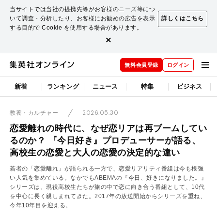
当サイトでは当社の提携先等がお客様のニーズ等につ
いて調査・分析したり、お客様にお勧めの広告を表示
詳しくはこちら
する目的で Cookie を使用する場合があります。
×
無料会員登録
ログイン
新着
ランキング
ニュース
特集
ビジネス
2026.05.30
教養・カルチャー
恋愛離れの時代に、なぜ恋リアは再ブームしてい
るのか？ 『今日好き』プロデューサーが語る、
高校生の恋愛と大人の恋愛の決定的な違い
若者の「恋愛離れ」が語られる一方で、恋愛リアリティ番組は今も根強
い人気を集めている。なかでもABEMAの『今日、好きになりました。』
シリーズは、現役高校生たちが旅の中で恋に向き合う番組として、10代
を中心に長く親しまれてきた。2017年の放送開始からシリーズを重ね、
今年10年目を迎える。