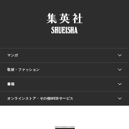
マンガ
取材・ファッション
少年マンガ
週刊少年ジャンプ
書籍
ファッション・美容
青年マンガ
ジャンプSQ.
Seventeen
週刊ヤングジャンプ
オンラインストア・その他WEBサービス
文芸・文庫・総合
芸能・情報・スポーツ
少女マンガ
Vジャンプ
non-no Web
ヤングジャンプ定期購読デジタル
すばる
Myojo
オンラインストア
りぼん
学芸・ノンフィクション・新書
最強ジャンプ
女性マンガ
@BAILA
ヤンジャン＋
小説すばる
週プレNEWS
マーガレット
集英社OTOコンテンツ
集英社 学芸編集部
少年ジャンプ＋