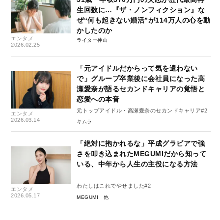
生回数に…『ザ・ノンフィクション』な
ぜ“何も起きない婚活”が114万人の心を動
かしたのか
エンタメ
ライター神山
2026.02.25
「元アイドルだからって気を遣わない
で」グループ卒業後に会社員になった高
瀬愛奈が語るセカンドキャリアの覚悟と
恋愛への本音
元トップアイドル・高瀬愛奈のセカンドキャリア#2
エンタメ
2026.03.14
キムラ
「絶対に抱かれるな」平成グラビアで強
さを叩き込まれたMEGUMIだから知って
いる、中年から人生の主役になる方法
わたしはこれでやせました#2
エンタメ
2026.05.17
MEGUMI