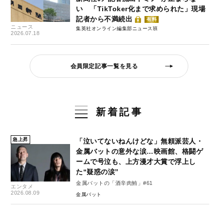
い 「TikToker化まで求められた」現場
記者から不満続出
有料
ニュース
集英社オンライン編集部ニュース班
2026.07.18
会員限定記事一覧を見る
新着記事
急上昇
「泣いてないねんけどな」無頼派芸人・
金属バットの意外な涙…映画館、格闘ゲ
ームで号泣も、上方漫才大賞で浮上し
た“疑惑の涙”
金属バットの「酒辛肉鮪」#61
エンタメ
2026.08.09
金属バット