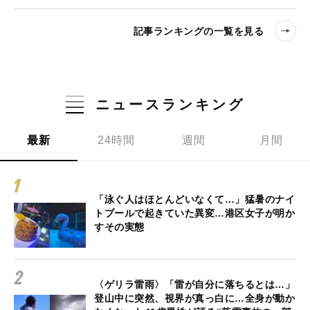
記事ランキングの一覧を見る
ニュースランキング
最新
24時間
週間
月間
「泳ぐ人はほとんどいなくて…」猛暑のナイ
トプールで起きていた異変…港区女子が明か
すその実態
〈ゲリラ雷雨〉「雷が自分に落ちるとは…」
登山中に突然、視界が真っ白に…全身が動か