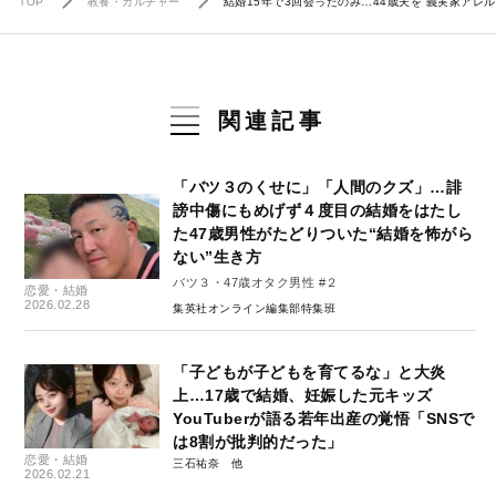
TOP
教養・カルチャー
結婚15年で3回会ったのみ…44歳夫を“義実家ア
関連記事
「バツ３のくせに」「人間のクズ」…誹
謗中傷にもめげず４度目の結婚をはたし
た47歳男性がたどりついた“結婚を怖がら
ない”生き方
バツ３・47歳オタク男性 #２
恋愛・結婚
2026.02.28
集英社オンライン編集部特集班
「子どもが子どもを育てるな」と大炎
上…17歳で結婚、妊娠した元キッズ
YouTuberが語る若年出産の覚悟「SNSで
は8割が批判的だった」
恋愛・結婚
三石祐奈
2026.02.21