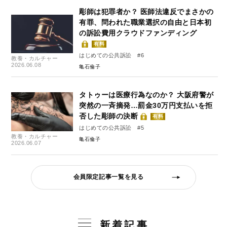
彫師は犯罪者か？ 医師法違反でまさかの
有罪、問われた職業選択の自由と日本初
の訴訟費用クラウドファンディング
有料
はじめての公共訴訟 #6
教養・カルチャー
2026.06.08
亀石倫子
タトゥーは医療行為なのか？ 大阪府警が
突然の一斉摘発…罰金30万円支払いを拒
否した彫師の決断
有料
はじめての公共訴訟 #5
教養・カルチャー
亀石倫子
2026.06.07
会員限定記事一覧を見る
新着記事