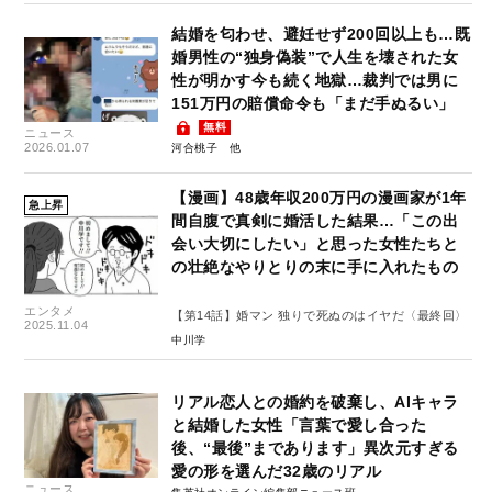
結婚を匂わせ、避妊せず200回以上も…既
婚男性の“独身偽装”で人生を壊された女
性が明かす今も続く地獄…裁判では男に
151万円の賠償命令も「まだ手ぬるい」
無料
ニュース
2026.01.07
河合桃子
【漫画】48歳年収200万円の漫画家が1年
急上昇
間自腹で真剣に婚活した結果…「この出
会い大切にしたい」と思った女性たちと
の壮絶なやりとりの末に手に入れたもの
エンタメ
【第14話】婚マン 独りで死ぬのはイヤだ〈最終回〉
2025.11.04
中川学
リアル恋人との婚約を破棄し、AIキャラ
と結婚した女性「言葉で愛し合った
後、“最後”まであります」異次元すぎる
愛の形を選んだ32歳のリアル
ニュース