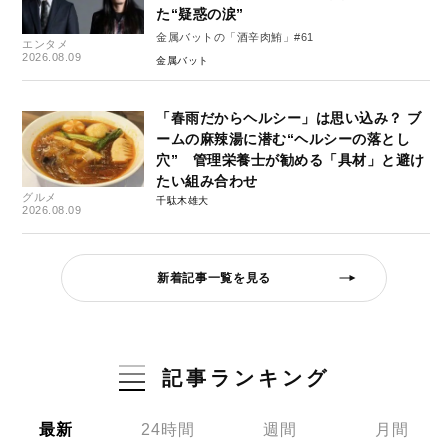
た“疑惑の涙”
金属バットの「酒辛肉鮪」#61
エンタメ
2026.08.09
金属バット
「春雨だからヘルシー」は思い込み？ ブ
ームの麻辣湯に潜む“ヘルシーの落とし
穴” 管理栄養士が勧める「具材」と避け
たい組み合わせ
グルメ
千駄木雄大
2026.08.09
新着記事一覧を見る
記事ランキング
最新
24時間
週間
月間