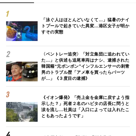
「泳ぐ人はほとんどいなくて…」猛暑のナイ
トプールで起きていた異変…港区女子が明か
すその実態
〈ベントレー追突〉「対立集団に追われてい
た…」と供述も追尾車両はナシ、逮捕された
韓国籍“元ボンボン”インフルエンサーの刺青
男のトラブル歴「アメ車を買ったらパーツ
が…」《３度目の逮捕》
《イオン爆発》「売上金を金庫に戻すよう指
示した？」死者２名のハビタの店長に問うと
涙を流し…社員は「入口によっては入れたこ
ともあったようです」