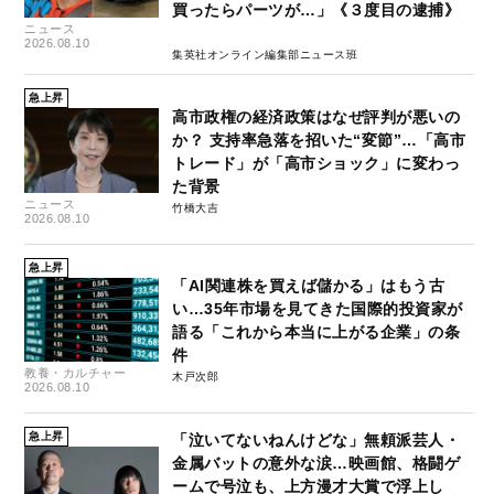
買ったらパーツが…」《３度目の逮捕》
ニュース
2026.08.10
集英社オンライン編集部ニュース班
急上昇
高市政権の経済政策はなぜ評判が悪いの
か？ 支持率急落を招いた“変節”…「高市
トレード」が「高市ショック」に変わっ
た背景
ニュース
竹橋大吉
2026.08.10
急上昇
「AI関連株を買えば儲かる」はもう古
い…35年市場を見てきた国際的投資家が
語る「これから本当に上がる企業」の条
件
教養・カルチャー
木戸次郎
2026.08.10
急上昇
「泣いてないねんけどな」無頼派芸人・
金属バットの意外な涙…映画館、格闘ゲ
ームで号泣も、上方漫才大賞で浮上し