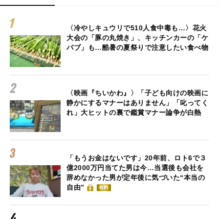
〈冷やしキュウリで510人食中毒も…〉花火
大会の「豚の丸焼き」、キッチンカーの「ケ
バブ」も…酷暑の夏祭りで注意したい食べ物
〈映画『ちいかわ』〉「子ども向けの映画に
静かにするマナーはありません」「叱ってく
れ」大ヒットの裏で鑑賞マナー論争が白熱
「もうお金はないです」20年前、ロト6で３
億2000万円当てた男は今…当選後も会社を
辞めなかった男が定年後に気づいた“本当の
自由”
有料