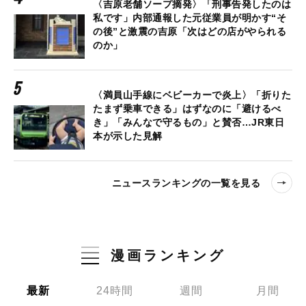
〈吉原老舗ソープ摘発〉「刑事告発したのは
私です」内部通報した元従業員が明かす“そ
の後”と激震の吉原「次はどの店がやられる
のか」
〈満員山手線にベビーカーで炎上〉「折りた
たまず乗車できる」はずなのに「避けるべ
き」「みんなで守るもの」と賛否…JR東日
本が示した見解
ニュースランキングの一覧を見る
漫画ランキング
最新
24時間
週間
月間