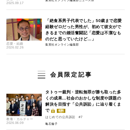
集英社オンライン編集部ニュース班
2025.09.17
「絶食系男子代表でした」50歳まで恋愛
経験ゼロだった男性が、初めて彼女がで
きるまでの婚活奮闘記「恋愛は不潔なも
のだと思っていたけど…」
恋愛・結婚
集英社オンライン編集部
2026.02.26
会員限定記事
タトゥー裁判・逆転無罪が勝ち取った多
くの成果…社会のおかしな制度や課題の
解決を目指す「公共訴訟」に辿り着くま
で
有料
はじめての公共訴訟 #7
教養・カルチャー
2026.06.09
亀石倫子