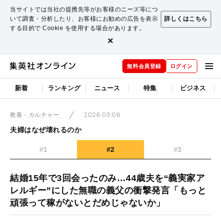
当サイトでは当社の提携先等がお客様のニーズ等につ
いて調査・分析したり、お客様にお勧めの広告を表示
詳しくはこちら
する目的で Cookie を使用する場合があります。
×
無料会員登録
ログイン
新着
ランキング
ニュース
特集
ビジネス
2026.03.06
教養・カルチャー
夫婦はなぜ壊れるのか
#1
#2
#3
結婚15年で3回会ったのみ…44歳夫を“義実家ア
レルギー”にした無職の義父の衝撃発言「もっと
頑張って稼がないとだめじゃないか」