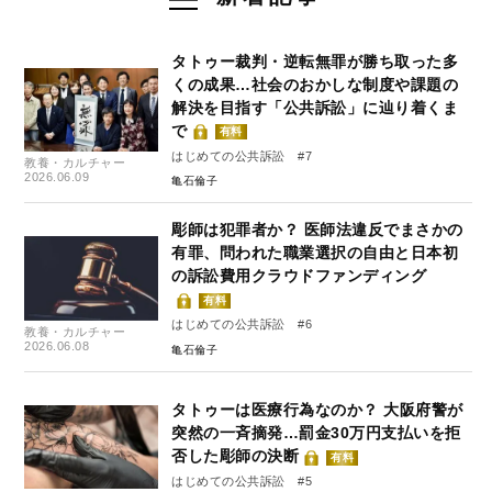
タトゥー裁判・逆転無罪が勝ち取った多
くの成果…社会のおかしな制度や課題の
解決を目指す「公共訴訟」に辿り着くま
で
有料
はじめての公共訴訟 #7
教養・カルチャー
2026.06.09
亀石倫子
彫師は犯罪者か？ 医師法違反でまさかの
有罪、問われた職業選択の自由と日本初
の訴訟費用クラウドファンディング
有料
はじめての公共訴訟 #6
教養・カルチャー
2026.06.08
亀石倫子
タトゥーは医療行為なのか？ 大阪府警が
突然の一斉摘発…罰金30万円支払いを拒
否した彫師の決断
有料
はじめての公共訴訟 #5