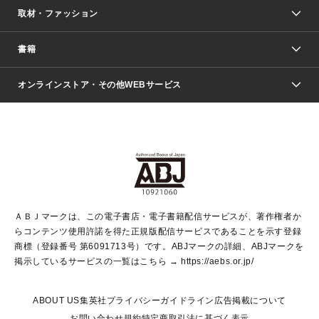
取材・ファッション
少年マンガ
週刊少年ジャンプ
書籍
ファッション・美容
青年マンガ
ジャンプSQ.
Seventeen
週刊ヤングジャンプ
オンラインストア・その他WEBサービス
文芸・文庫・総合
芸能・情報・スポーツ
少女マンガ
Vジャンプ
non-no Web
ヤングジャンプ定期購読デジタル
すばる
Myojo
オンラインストア
りぼん
学芸・ノンフィクション・新書
最強ジャンプ
女性マンガ
@BAILA
ヤンジャン＋
小説すばる
週プレNEWS
マーガレット
集英社OTOコンテンツ
集英社 学芸編集部
少年ジャンプ＋
その他WEBサービス
クッキー
ライトノベル・ノベライズ
MAQUIA ONLINE
となりのヤングジャンプ
集英社 文芸ステーション
週プレ グラジャパ！
別冊マーガレット
SHUEISHA MANGA-ART HERITAGE
集英社 ビジネス書
ゼブラック
ココハナ
SHUEISHA ADNAVI
SPUR.JP
集英社Webマガジン Cobalt
グランドジャンプ
web 集英社文庫
キッズ
web Sportiva
マンガMee
ジャンプキャラクターズストア
集英社新書
ジャンプルーキー！
月刊オフィスユー
ＡＢＪマークは、この電子書店・電子書籍配信サービスが、著作権者か
EDITOR'S LAB
LEE
集英社オレンジ文庫
ウルトラジャンプ
青春と読書
パラスポ＋！
らコンテンツ使用許諾を得た正規版配信サービスであることを示す登録
集英社みらい文庫
リマコミ＋
HAPPY PLUS STORE
集英社新書プラス
ジャンプTOON
商標（登録番号 第6091713号）です。ABJマークの詳細、ABJマークを
Marisol
シフォン文庫
アジア人物史
S-KIDS.LAND
マンガMeets
掲示しているサービスの一覧はこちら →
https://aebs.or.jp/
shueisha vox
よみタイ
S-MANGA
Web éclat
ダッシュエックス文庫
LEEマルシェ
kotoba
集英社ジャンプリミックス
ABOUT US
集英社プライバシーガイドライン
広告掲載について
T JAPAN:The New York Times Style Magazine
JUMP j BOOKS
お問い合わせ
規約
特定商取引法に基づく表示