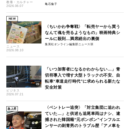
教養・カルチャー
亀石倫子
2026.06.07
NEW
〈ちいかわ争奪戦〉「転売ヤーから買う
なんて魂を売るようなもの」映画特典シ
ールに殺到…満席続出の裏側
集英社オンライン編集部ニュース班
ニュース
2026.08.10
「いつ加害者になるかわからない…」青
切符導入で増す大型トラックの不安、自
転車“車道走行時代”に求められる新たな
安全対策
ビジネス
2026.07.21
〈ベントレー追突〉「対立集団に追われ
急上昇
ていた…」と供述も追尾車両はナシ、逮
捕された韓国籍“元ボンボン”インフルエ
ンサーの刺青男のトラブル歴「アメ車を