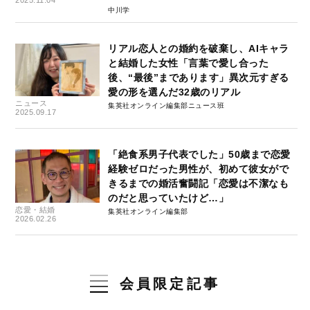
2025.11.04
中川学
リアル恋人との婚約を破棄し、AIキャラ
と結婚した女性「言葉で愛し合った
後、“最後”まであります」異次元すぎる
愛の形を選んだ32歳のリアル
ニュース
集英社オンライン編集部ニュース班
2025.09.17
「絶食系男子代表でした」50歳まで恋愛
経験ゼロだった男性が、初めて彼女がで
きるまでの婚活奮闘記「恋愛は不潔なも
のだと思っていたけど…」
恋愛・結婚
集英社オンライン編集部
2026.02.26
会員限定記事