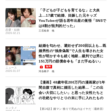
「子どもが子どもを育てるな」と大炎
上…17歳で結婚、妊娠した元キッズ
YouTuberが語る若年出産の覚悟「SNSで
は8割が批判的だった」
恋愛・結婚
三石祐奈
2026.02.21
結婚を匂わせ、避妊せず200回以上も…既
婚男性の“独身偽装”で人生を壊された女
性が明かす今も続く地獄…裁判では男に
151万円の賠償命令も「まだ手ぬるい」
無料
ニュース
2026.01.07
河合桃子
【漫画】48歳年収200万円の漫画家が1年
間自腹で真剣に婚活した結果…「この出
会い大切にしたい」と思った女性たちと
の壮絶なやりとりの末に手に入れたもの
エンタメ
【第14話】婚マン 独りで死ぬのはイヤだ〈最終回〉