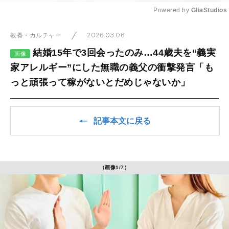
Powered by 
GliaStudios
Mute
2026.03.06
教養・カルチャー
結婚15年で3回会ったのみ…44歳夫を“義実
画像
家アレルギー”にした無職の義父の衝撃発言「も
っと頑張って稼がないとだめじゃないか」
記事本文に戻る
（画像1/7）