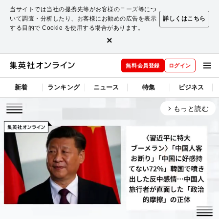
当サイトでは当社の提携先等がお客様のニーズ等につ
いて調査・分析したり、お客様にお勧めの広告を表示
詳しくはこちら
する目的で Cookie を使用する場合があります。
×
無料会員登録
ログイン
新着
ランキング
ニュース
特集
ビジネス
もっと読む
arrow_forward_ios