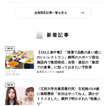
会員限定記事一覧を見る
新着記事
NEW
【192人食中毒】「清潔で品数の多い感じ
のいいレストラン」静岡のスポーツ宿泊
施設内で集団発症…合宿・遠征の「集団
での食事」に知っておきたい予防策
ニュース
集英社オンライン編集部
2026.08.08
NEW
〈江別大学生集団暴行死〉主犯格の18歳
に無期懲役「自分はやってねぇ。誰かが
トドメさした」裁判で明かされた“他責ぶ
り”