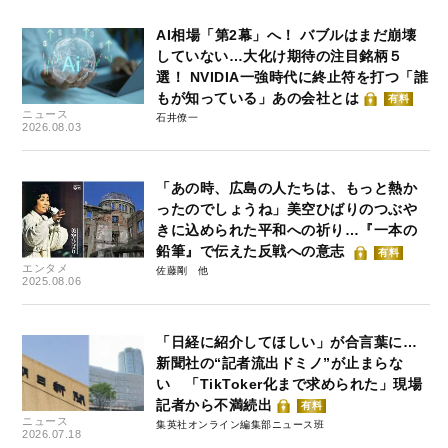
AI相場「第2幕」へ！ バブルはまだ崩壊
していない…大化け期待の注目銘柄５
選！ NVIDIA一強時代に終止符を打つ「誰
もが知っている」あの会社とは
有料
ニュース
石井僚一
2026.08.03
「あの時、広島の人たちは、もっと熱か
ったのでしょうね」美空ひばりのつぶや
きに込められた平和への祈り…『一本の
鉛筆』で伝えた反戦への意志
有料
エンタメ
佐藤剛
2025.08.06
「日経に紹介してほしい」が合言葉に…
新聞社の“記者流出ドミノ”が止まらな
い 「TikToker化まで求められた」現場
記者から不満続出
有料
ニュース
集英社オンライン編集部ニュース班
2026.07.18