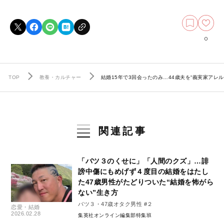
0
TOP
教養・カルチャー
結婚15年で3回会ったのみ…44歳夫を“義実家ア
関連記事
「バツ３のくせに」「人間のクズ」…誹
謗中傷にもめげず４度目の結婚をはたし
た47歳男性がたどりついた“結婚を怖がら
ない”生き方
バツ３・47歳オタク男性 #２
恋愛・結婚
2026.02.28
集英社オンライン編集部特集班