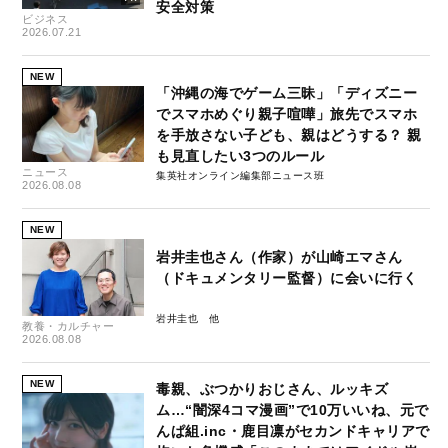
安全対策
ビジネス
2026.07.21
NEW
「沖縄の海でゲーム三昧」「ディズニー
でスマホめぐり親子喧嘩」旅先でスマホ
を手放さない子ども、親はどうする？ 親
も見直したい3つのルール
ニュース
集英社オンライン編集部ニュース班
2026.08.08
NEW
岩井圭也さん（作家）が山崎エマさん
（ドキュメンタリー監督）に会いに行く
岩井圭也
教養・カルチャー
2026.08.08
NEW
毒親、ぶつかりおじさん、ルッキズ
ム…“闇深4コマ漫画”で10万いいね、元で
んぱ組.inc・鹿目凛がセカンドキャリアで