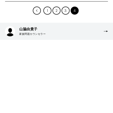
1
2
3
4
山脇由貴子
家族問題カウンセラー