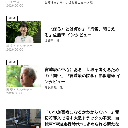
ニュース
集英社オンライン編集部ニュース班
2026.08.08
NEW
「〈保る〉とは何か」『汽笛、聞こえ
る』佐藤雫 インタビュー
佐藤雫
教養・カルチャー
2026.08.08
NEW
宮﨑駿の中心にある、世界を考えるため
の「問い」『宮﨑駿の詩学』赤坂憲雄 イ
ンタビュー
赤坂憲雄
教養・カルチャー
2026.08.08
「いつ加害者になるかわからない…」青
切符導入で増す大型トラックの不安、自
転車“車道走行時代”に求められる新たな