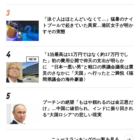
「泳ぐ人はほとんどいなくて…」猛暑のナイ
トプールで起きていた異変…港区女子が明か
すその実態
「1泊最高は11万円ではなく約17万円でし
NEW
た」初の費用公開で仰天の支出が明らか
に “日本一悪い男”と軽口の県議会議長は震
災のさなかに「天国」へ行ったとご満悦《福
岡県議会の海外豪遊〉
プーチンの絶望「もはや頼れるのは金正恩だ
け」…中国に値切られ、インドに振り回され
る“大国ロシア”の悲しい現実
ニュースランキングの一覧を見る