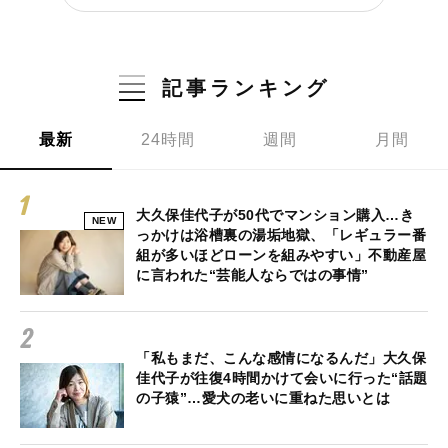
記事ランキング
最新
24時間
週間
月間
大久保佳代子が50代でマンション購入…き
NEW
っかけは浴槽裏の湯垢地獄、「レギュラー番
組が多いほどローンを組みやすい」不動産屋
に言われた“芸能人ならではの事情”
「私もまだ、こんな感情になるんだ」大久保
佳代子が往復4時間かけて会いに行った“話題
の子猿”…愛犬の老いに重ねた思いとは