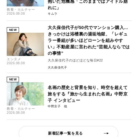
抱いた危機感「このままではアイドル崩
れに」
教養・カルチャー
2026.08.08
キムラ
大久保佳代子が50代でマンション購入…
NEW
きっかけは浴槽裏の湯垢地獄、「レギュ
ラー番組が多いほどローンを組みやす
い」不動産屋に言われた“芸能人ならでは
の事情”
エンタメ
大久保佳代子のほどほどな毎日#22
2026.08.08
大久保佳代子
NEW
名画の歴史と背景を知り、時空を超えて
旅をする『旅から生まれた名画』中野京
子 インタビュー
中野京子
教養・カルチャー
2026.08.08
新着記事一覧を見る