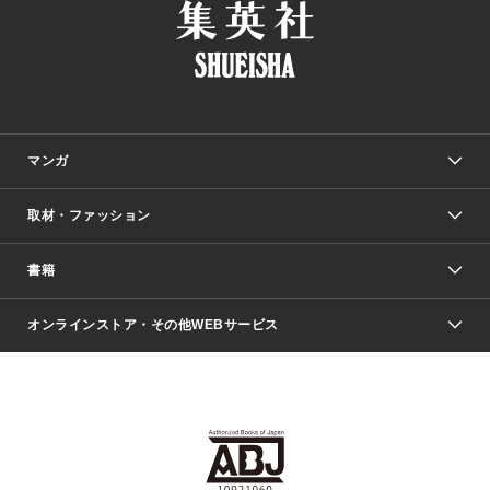
マンガ
取材・ファッション
少年マンガ
週刊少年ジャンプ
書籍
ファッション・美容
青年マンガ
ジャンプSQ.
Seventeen
週刊ヤングジャンプ
オンラインストア・その他WEBサービス
文芸・文庫・総合
芸能・情報・スポーツ
少女マンガ
Vジャンプ
non-no Web
ヤングジャンプ定期購読デジタル
すばる
Myojo
オンラインストア
りぼん
学芸・ノンフィクション・新書
最強ジャンプ
女性マンガ
@BAILA
ヤンジャン＋
小説すばる
週プレNEWS
マーガレット
集英社OTOコンテンツ
集英社 学芸編集部
少年ジャンプ＋
その他WEBサービス
クッキー
ライトノベル・ノベライズ
MAQUIA ONLINE
となりのヤングジャンプ
集英社 文芸ステーション
週プレ グラジャパ！
別冊マーガレット
SHUEISHA MANGA-ART HERITAGE
集英社 ビジネス書
ゼブラック
ココハナ
SHUEISHA ADNAVI