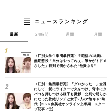
ニュースランキング
最新
24時間
週間
月間
NEW
〈江別大学生集団暴行死〉主犯格の18歳に
無期懲役「自分はやってねぇ。誰かがトドメ
さした」裁判で明かされた“他責ぶり”
〈江別・集団暴行死〉「グロかった…」全裸
にして、髪にライターで火をつけ、背中にタ
バコを押しつける様子も撮影…公判で明らか
になった壮絶リンチと女子2人の“陰キャ”時
代【2026 集英社オンライン上半期 スクー
プ記事 7位】