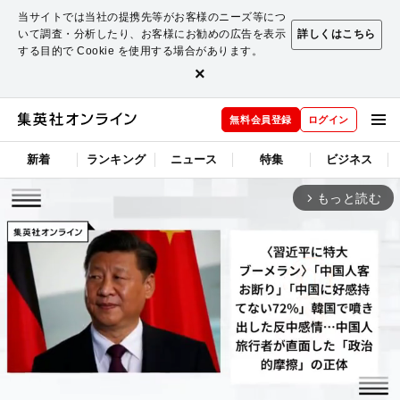
当サイトでは当社の提携先等がお客様のニーズ等につ
いて調査・分析したり、お客様にお勧めの広告を表示
詳しくはこちら
する目的で Cookie を使用する場合があります。
×
無料会員登録
ログイン
新着
ランキング
ニュース
特集
ビジネス
もっと読む
arrow_forward_ios