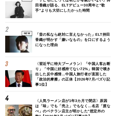
「子どもにとっては私しか母親がいない」持
田香織が語る、ELTデビュー30周年と“歌
手”よりも大切にしたかった時間
NEW
「昔の私なら絶対に言えなかった」ELT持田
香織が明かす「嫌いなもの」を口にするよう
になった理由
〈習近平に特大ブーメラン〉「中国人客お断
り」「中国に好感持てない72%」韓国で噴き
出した反中感情…中国人旅行者が直面した
「政治的摩擦」の正体【2026年7月バズり記
事1位】
〈人気ラーメン店が1年3カ月で閉店〉原因
は「味」でも「売上」でもなく…名店「渡な
べ」のベテラン店主が明かした“想定外の