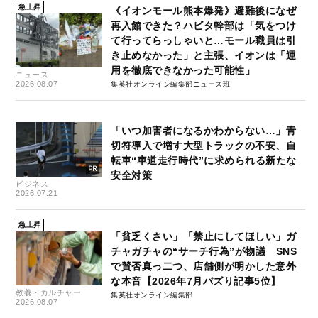
急上昇
《イオンモール熊本爆発》避難後になぜ
再入館できた？ハビタ幹部は「気をつけ
て行ってらっしゃいと…モール職員は引
き止めなかった」と主張、イオンは「運
用を徹底できなかった可能性」
ニュース
2026.08.07
集英社オンライン編集部ニュース班
「いつ加害者になるかわからない…」青
切符導入で増す大型トラックの不安、自
転車“車道走行時代”に求められる新たな
安全対策
ビジネス
2026.07.21
急上昇
「貧乏くさい」「禁止にしてほしい」ガ
チャガチャの“サーチ行為”が物議 SNS
で賛否真っ二つ、店舗側が明かした意外
な本音【2026年7月バズり記事5位】
教養・カルチャー
集英社オンライン編集部
2026.08.07