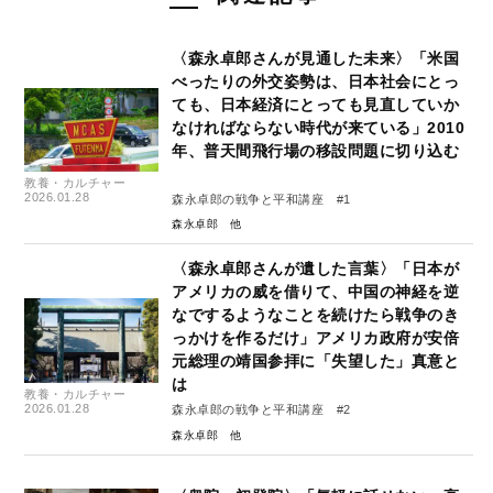
〈森永卓郎さんが見通した未来〉「米国
べったりの外交姿勢は、日本社会にとっ
ても、日本経済にとっても見直していか
なければならない時代が来ている」2010
年、普天間飛行場の移設問題に切り込む
教養・カルチャー
2026.01.28
森永卓郎の戦争と平和講座 #1
森永卓郎
〈森永卓郎さんが遺した言葉〉「日本が
アメリカの威を借りて、中国の神経を逆
なでするようなことを続けたら戦争のき
っかけを作るだけ」アメリカ政府が安倍
元総理の靖国参拝に「失望した」真意と
は
教養・カルチャー
2026.01.28
森永卓郎の戦争と平和講座 #2
森永卓郎