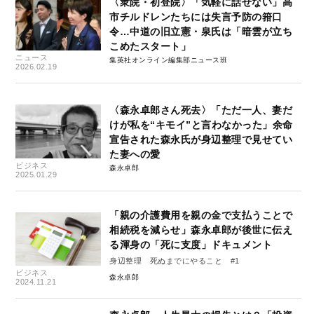
〈衆院・初登院〉「気軽に話せない」高
市チルドレンたちには失言予防の箝口
令…中道の旧立憲・泉氏は「暗雲が立ち
こめたスタート」
ニュース
集英社オンライン編集部ニュース班
2026.02.19
〈森永卓郎さん死去〉「ただ一人、妻だ
けが私を“キモイ”と言わなかった」余命
宣告された森永氏が身辺整理で見せてい
た妻への愛
ビジネス
森永卓郎
2025.01.29
「親の介護費用を親の金で支払うことで
相続税を減らせ」森永卓郎が後世に伝え
る渾身の「死に支度」ドキュメント
身辺整理 死ぬまでにやること #1
ビジネス
森永卓郎
2024.11.21