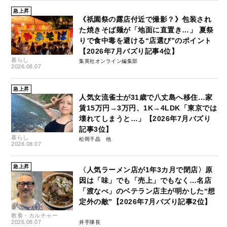
急上昇
《祇園祭の露店付近で撮影？》包装され
た焼きそば麺が「地面に直置き…」 夏祭
りで食中毒を避ける“店選び”のポイント
【2026年7月バズり記事4位】
暮らし
集英社オンライン編集部
2026.08.07
急上昇
人気女流雀士が31歳で八丈島へ移住…家
賃15万円→3万円、1K→4LDK「東京では
壊れてしまうと…」【2026年7月バズり
記事3位】
暮らし
松岡千晶
2026.08.07
急上昇
〈人気ラーメン店が1年3カ月で閉店〉原
因は「味」でも「売上」でもなく…名店
「渡なべ」のベテラン店主が明かした“想
定外の敵”【2026年7月バズり記事2位】
教養・カルチャー
2026.08.07
井手隊長