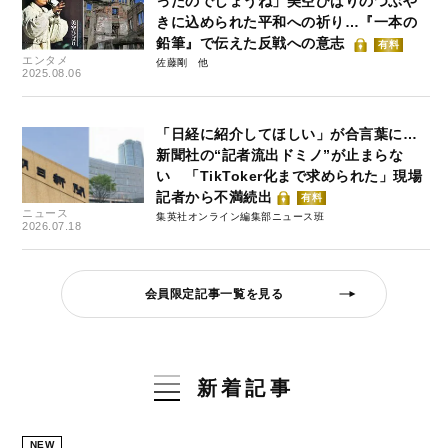
ったのでしょうね」美空ひばりのつぶや
きに込められた平和への祈り…『一本の
鉛筆』で伝えた反戦への意志
有料
エンタメ
佐藤剛
2025.08.06
「日経に紹介してほしい」が合言葉に…
新聞社の“記者流出ドミノ”が止まらな
い 「TikToker化まで求められた」現場
記者から不満続出
有料
ニュース
集英社オンライン編集部ニュース班
2026.07.18
会員限定記事一覧を見る
新着記事
NEW