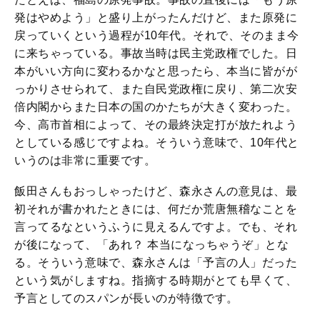
発はやめよう」と盛り上がったんだけど、また原発に
戻っていくという過程が10年代。それで、そのまま今
に来ちゃっている。事故当時は民主党政権でした。日
本がいい方向に変わるかなと思ったら、本当に皆がが
っかりさせられて、また自民党政権に戻り、第二次安
倍内閣からまた日本の国のかたちが大きく変わった。
今、高市首相によって、その最終決定打が放たれよう
としている感じですよね。そういう意味で、10年代と
いうのは非常に重要です。
飯田さんもおっしゃったけど、森永さんの意見は、最
初それが書かれたときには、何だか荒唐無稽なことを
言ってるなというふうに見えるんですよ。でも、それ
が後になって、「あれ？ 本当になっちゃうぞ」とな
る。そういう意味で、森永さんは「予言の人」だった
という気がしますね。指摘する時期がとても早くて、
予言としてのスパンが長いのが特徴です。