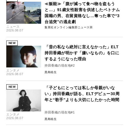
≪飯能≫「腹が減って食べ物を盗もう
と…」91歳女性殺害を供述したベトナム
国籍の男、在留資格なし…奪った車で“3
台追突”の逃走劇
ニュース
集英社オンライン編集部ニュース班
2026.08.07
NEW
「昔の私なら絶対に言えなかった」ELT
持田香織が明かす「嫌いなもの」を口に
するようになった理由
持田香織の現在地#2
エンタメ
黒島暁生
2026.08.07
NEW
「子どもにとっては私しか母親がいな
い」持田香織が語る、ELTデビュー30周
年と“歌手”よりも大切にしたかった時間
持田香織の現在地#1
エンタメ
2026.08.07
黒島暁生