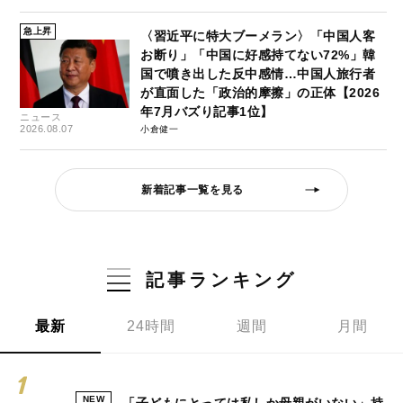
急上昇
〈習近平に特大ブーメラン〉「中国人客
お断り」「中国に好感持てない72%」韓
国で噴き出した反中感情…中国人旅行者
が直面した「政治的摩擦」の正体【2026
年7月バズり記事1位】
ニュース
2026.08.07
小倉健一
新着記事一覧を見る
記事ランキング
最新
24時間
週間
月間
NEW