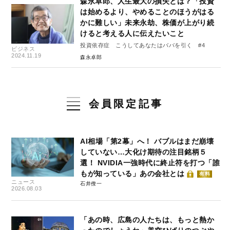
森永卓郎、人生最大の損失とは？「投資
は始めるより、やめることのほうがはる
かに難しい」未来永劫、株価が上がり続
けると考える人に伝えたいこと
投資依存症 こうしてあなたはババを引く #4
ビジネス
2024.11.19
森永卓郎
会員限定記事
AI相場「第2幕」へ！ バブルはまだ崩壊
していない…大化け期待の注目銘柄５
選！ NVIDIA一強時代に終止符を打つ「誰
もが知っている」あの会社とは
有料
ニュース
石井僚一
2026.08.03
「あの時、広島の人たちは、もっと熱か