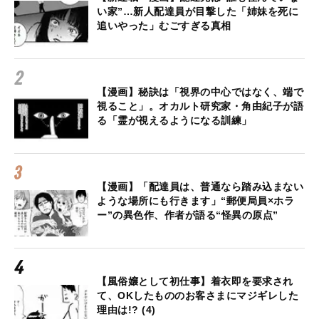
い家”…新人配達員が目撃した「姉妹を死に
追いやった」むごすぎる真相
【漫画】秘訣は「視界の中心ではなく、端で
視ること」。オカルト研究家・角由紀子が語
る「霊が視えるようになる訓練」
【漫画】「配達員は、普通なら踏み込まない
ような場所にも行きます」“郵便局員×ホラ
ー”の異色作、作者が語る“怪異の原点”
【風俗嬢として初仕事】着衣即を要求され
て、OKしたもののお客さまにマジギレした
理由は!? (4)