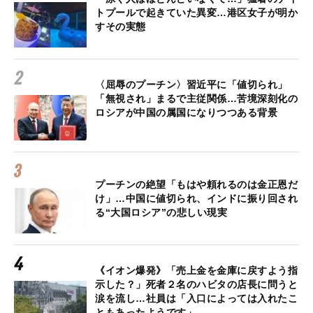
トプールで起きていた異変…港区女子が明か
すその実態
〈屈辱のプーチン〉習近平に「値切られ」
「無視され」まるで主従関係…苦境深刻化の
ロシアが中国の属国になりつつある背景
プーチンの絶望「もはや頼れるのは金正恩だ
け」…中国に値切られ、インドに振り回され
る“大国ロシア”の悲しい現実
《イオン爆発》「売上金を金庫に戻すよう指
示した？」死者２名のハビタの店長に問うと
涙を流し…社員は「入口によっては入れたこ
ともあったようです」