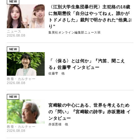
NEW
〈江別大学生集団暴行死〉主犯格の18歳
に無期懲役「自分はやってねぇ。誰かが
トドメさした」裁判で明かされた“他責ぶ
り”
ニュース
集英社オンライン編集部ニュース班
2026.08.08
NEW
「〈保る〉とは何か」『汽笛、聞こえ
る』佐藤雫 インタビュー
佐藤雫
教養・カルチャー
2026.08.08
NEW
宮﨑駿の中心にある、世界を考えるため
の「問い」『宮﨑駿の詩学』赤坂憲雄 イ
ンタビュー
赤坂憲雄
教養・カルチャー
2026.08.08