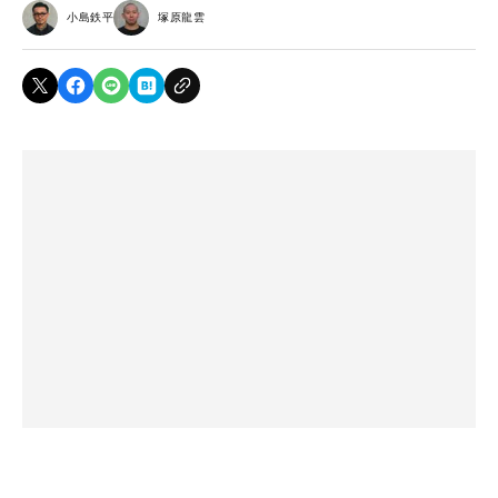
小島鉄平
塚原龍雲