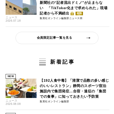
新聞社の“記者流出ドミノ”が止まらな
い 「TikToker化まで求められた」現場
記者から不満続出
有料
ニュース
集英社オンライン編集部ニュース班
2026.07.18
会員限定記事一覧を見る
新着記事
NEW
【192人食中毒】「清潔で品数の多い感じ
のいいレストラン」静岡のスポーツ宿泊
施設内で集団発症…合宿・遠征の「集団
での食事」に知っておきたい予防策
ニュース
集英社オンライン編集部
2026.08.08