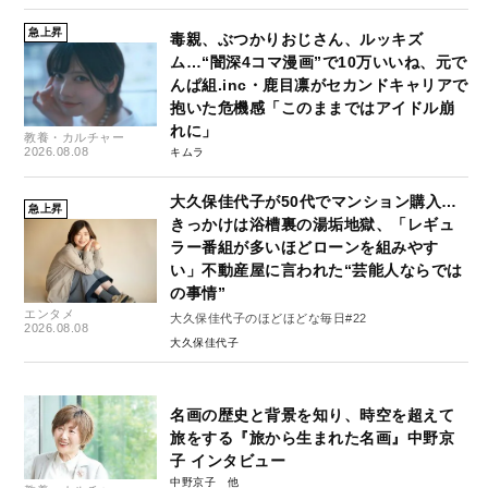
急上昇
毒親、ぶつかりおじさん、ルッキズ
ム…“闇深4コマ漫画”で10万いいね、元で
んぱ組.inc・鹿目凛がセカンドキャリアで
抱いた危機感「このままではアイドル崩
れに」
教養・カルチャー
2026.08.08
キムラ
大久保佳代子が50代でマンション購入…
急上昇
きっかけは浴槽裏の湯垢地獄、「レギュ
ラー番組が多いほどローンを組みやす
い」不動産屋に言われた“芸能人ならでは
の事情”
エンタメ
大久保佳代子のほどほどな毎日#22
2026.08.08
大久保佳代子
名画の歴史と背景を知り、時空を超えて
旅をする『旅から生まれた名画』中野京
子 インタビュー
中野京子