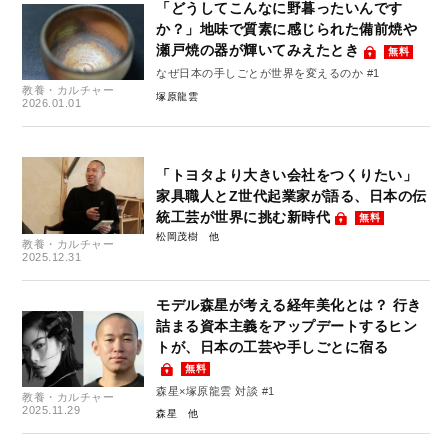
「どうしてこんなに野暮ったいんです
か？」地味で質素に感じられた備前焼や
瀬戸焼の器が輝いてみえたとき
無料
なぜ日本の手しごとが世界を変えるのか #1
教養・カルチャー
塚原龍雲
2026.01.01
「トヨタより大きい会社をつくりたい」
家具職人とZ世代起業家が語る、日本の伝
統工芸が世界に挑む新時代
無料
松岡茂樹
教養・カルチャー
2025.12.31
モデル森星が考える経年美化とは？ 行き
詰まる資本主義をアップデートするヒン
トが、日本の工芸や手しごとに宿る
無料
森星×塚原龍雲 対談 #1
教養・カルチャー
2025.11.29
森星