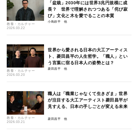
「盆栽」2030年には世界3兆円規模に成
長？ 世界で理解されつつある「侘び寂
び」文化と木を愛でることの本質
小島鉄平
教養・カルチャー
2026.03.22
世界から愛される日本の大工アーティス
ト、菱田昌平の人生哲学。「職人」とい
う言葉に宿る日本人の姿勢とは？
菱田昌平
教養・カルチャー
2026.03.20
職人は「職業じゃなくて生きざま」世界
が注目する大工アーティスト菱田昌平が
見すえる、日本の手しごとが変える未来
教養・カルチャー
菱田昌平
2026.03.21