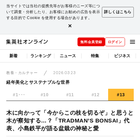
当サイトでは当社の提携先等がお客様のニーズ等につ
いて調査・分析したり、お客様にお勧めの広告を表示
詳しくはこちら
する目的で Cookie を使用する場合があります。
×
無料会員登録
ログイン
新着
ランキング
ニュース
特集
ビジネス
2026.03.23
教養・カルチャー
経年美化とサステナブルな世界
#1･･･
#10
#11
#12
#13
木に向かって「今からこの枝を切るぞ」と思うと
木が察知する…？「TRADMAN’S BONSAI」代
表、小島鉄平が語る盆栽の神秘と愛