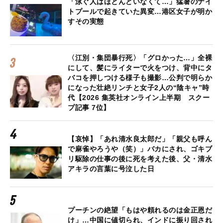
「泳ぐ人はほとんどいなくて…」猛暑のナイ
トプールで起きていた異変…港区女子が明か
すその実態
〈江別・集団暴行死〉「グロかった…」全裸
にして、髪にライターで火をつけ、背中にタ
バコを押しつける様子も撮影…公判で明らか
になった壮絶リンチと女子2人の“陰キャ”時
代【2026 集英社オンライン上半期 スクー
プ記事 7位】
【哀悼】「あれ清水良太郎だ」「親父も呼ん
で麻雀やろうや（笑）」バカにされ、ゴキブ
リ駆除の仕事の後に死を考えた後、父・清水
アキラの言葉に号泣した日
プーチンの絶望「もはや頼れるのは金正恩だ
け」…中国に値切られ、インドに振り回され