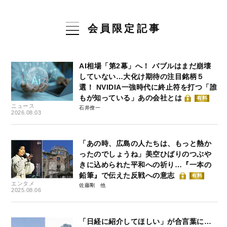
会員限定記事
AI相場「第2幕」へ！ バブルはまだ崩壊
していない…大化け期待の注目銘柄５
選！ NVIDIA一強時代に終止符を打つ「誰
もが知っている」あの会社とは
有料
ニュース
石井僚一
2026.08.03
「あの時、広島の人たちは、もっと熱か
ったのでしょうね」美空ひばりのつぶや
きに込められた平和への祈り…『一本の
鉛筆』で伝えた反戦への意志
有料
エンタメ
佐藤剛
2025.08.06
「日経に紹介してほしい」が合言葉に…