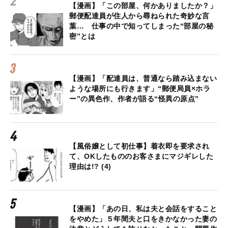
【漫画】「この部屋、何かありましたか？」
郵便配達員が住人から尋ねられた奇妙な言
葉… 仕事の中で知ってしまった“部屋の秘
密”とは
【漫画】「配達員は、普通なら踏み込まない
ような場所にも行きます」“郵便局員×ホラ
ー”の異色作、作者が語る“怪異の原点”
【風俗嬢として初仕事】着衣即を要求され
て、OKしたもののお客さまにマジギレした
理由は!? (4)
【漫画】「あの日、私は夫と会話をすること
をやめた」５年間夫と口をきかなかった妻の