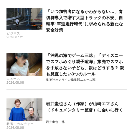
「いつ加害者になるかわからない…」青
切符導入で増す大型トラックの不安、自
転車“車道走行時代”に求められる新たな
安全対策
ビジネス
2026.07.21
「沖縄の海でゲーム三昧」「ディズニー
でスマホめぐり親子喧嘩」旅先でスマホ
を手放さない子ども、親はどうする？ 親
も見直したい3つのルール
ニュース
集英社オンライン編集部ニュース班
2026.08.08
岩井圭也さん（作家）が山崎エマさん
（ドキュメンタリー監督）に会いに行く
岩井圭也
教養・カルチャー
2026.08.08