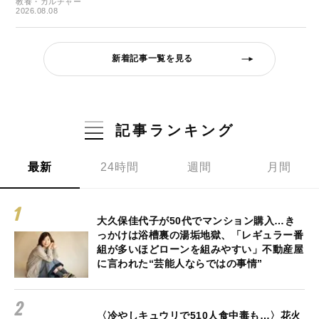
教養・カルチャー
2026.08.08
新着記事一覧を見る
記事ランキング
最新
24時間
週間
月間
大久保佳代子が50代でマンション購入…き
っかけは浴槽裏の湯垢地獄、「レギュラー番
組が多いほどローンを組みやすい」不動産屋
に言われた“芸能人ならではの事情”
〈冷やしキュウリで510人食中毒も…〉花火