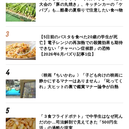
大会の「豚の丸焼き」、キッチンカーの「ケ
バブ」も…酷暑の夏祭りで注意したい食べ物
【5日前のパスタを食べた20歳の学生が死
亡】電子レンジの再加熱での殺菌効果も期待
できない「チャーハン症候群」の恐怖
【2026年6月バズり記事1位】
〈映画『ちいかわ』〉「子ども向けの映画に
静かにするマナーはありません」「叱ってく
れ」大ヒットの裏で鑑賞マナー論争が白熱
「３食フライドポテト」で中学生はなぜ死ん
だのか…司法解剖で見えてきた「500円生
活」の過酷な現実