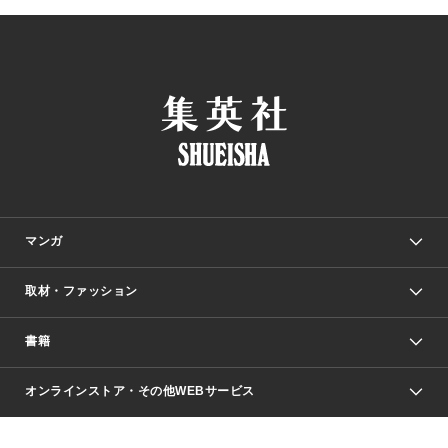
マンガ
取材・ファッション
少年マンガ
週刊少年ジャンプ
書籍
ファッション・美容
青年マンガ
ジャンプSQ.
Seventeen
週刊ヤングジャンプ
オンラインストア・その他WEBサービス
文芸・文庫・総合
芸能・情報・スポーツ
少女マンガ
Vジャンプ
non-no Web
ヤングジャンプ定期購読デジタル
すばる
Myojo
オンラインストア
りぼん
学芸・ノンフィクション・新書