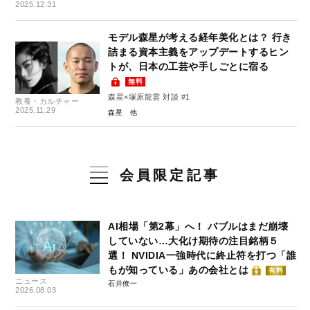
2025.12.31
モデル森星が考える経年美化とは？ 行き
詰まる資本主義をアップデートするヒン
トが、日本の工芸や手しごとに宿る
無料
森星×塚原龍雲 対談 #1
教養・カルチャー
2025.11.29
森星
会員限定記事
AI相場「第2幕」へ！ バブルはまだ崩壊
していない…大化け期待の注目銘柄５
選！ NVIDIA一強時代に終止符を打つ「誰
もが知っている」あの会社とは
有料
ニュース
石井僚一
2026.08.03