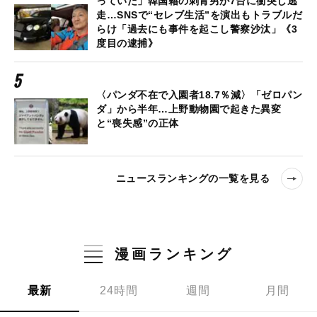
っていた」韓国籍の刺青男が7台に衝突し逃
走…SNSで“セレブ生活”を演出もトラブルだ
らけ「過去にも事件を起こし警察沙汰」《3
度目の逮捕》
〈パンダ不在で入園者18.7％減〉「ゼロパン
ダ」から半年…上野動物園で起きた異変
と“喪失感”の正体
ニュースランキングの一覧を見る
漫画ランキング
最新
24時間
週間
月間