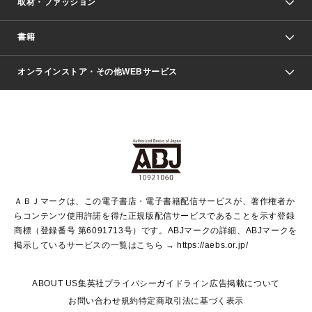
取材・ファッション
少年マンガ
週刊少年ジャンプ
書籍
ファッション・美容
青年マンガ
ジャンプSQ.
Seventeen
週刊ヤングジャンプ
オンラインストア・その他WEBサービス
文芸・文庫・総合
芸能・情報・スポーツ
少女マンガ
Vジャンプ
non-no Web
ヤングジャンプ定期購読デジタル
すばる
Myojo
オンラインストア
りぼん
学芸・ノンフィクション・新書
最強ジャンプ
女性マンガ
@BAILA
ヤンジャン＋
小説すばる
週プレNEWS
マーガレット
集英社OTOコンテンツ
集英社 学芸編集部
少年ジャンプ＋
その他WEBサービス
クッキー
ライトノベル・ノベライズ
MAQUIA ONLINE
となりのヤングジャンプ
集英社 文芸ステーション
週プレ グラジャパ！
別冊マーガレット
SHUEISHA MANGA-ART HERITAGE
集英社 ビジネス書
ゼブラック
ココハナ
SHUEISHA ADNAVI
SPUR.JP
集英社Webマガジン Cobalt
グランドジャンプ
web 集英社文庫
キッズ
web Sportiva
マンガMee
ジャンプキャラクターズストア
集英社新書
ジャンプルーキー！
月刊オフィスユー
ＡＢＪマークは、この電子書店・電子書籍配信サービスが、著作権者か
EDITOR'S LAB
LEE
集英社オレンジ文庫
ウルトラジャンプ
青春と読書
パラスポ＋！
らコンテンツ使用許諾を得た正規版配信サービスであることを示す登録
集英社みらい文庫
リマコミ＋
HAPPY PLUS STORE
集英社新書プラス
ジャンプTOON
商標（登録番号 第6091713号）です。ABJマークの詳細、ABJマークを
Marisol
シフォン文庫
アジア人物史
S-KIDS.LAND
マンガMeets
掲示しているサービスの一覧はこちら →
https://aebs.or.jp/
shueisha vox
よみタイ
S-MANGA
Web éclat
ダッシュエックス文庫
LEEマルシェ
kotoba
集英社ジャンプリミックス
ABOUT US
集英社プライバシーガイドライン
広告掲載について
T JAPAN:The New York Times Style Magazine
JUMP j BOOKS
お問い合わせ
規約
特定商取引法に基づく表示
SHOP Marisol
e!集英社
集英社コミック文庫