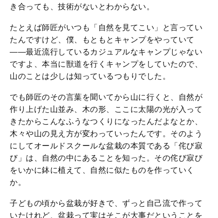
き合っても、技術がないとわからない。
たとえば師匠がいつも「自然を見てこい」と言ってい
たんですけど、僕、もともとキャンプをやっていて
――最近流行しているカジュアルなキャンプじゃない
ですよ、本当に獣道を行くキャンプをしていたので、
山のことは少しは知っているつもりでした。
でも師匠のその言葉を聞いてから山に行くと、自然が
作り上げた山並み、木の形、ここに太陽の光が入って
きたからこんなふうなつくりになったんだよなとか、
木々や山の見え方が変わっていったんです。そのよう
にしてオールドスクールな盆栽の本質である「侘び寂
び」は、自然の中にあることを知った。その侘び寂び
をいかに鉢に植えて、自然に似たものを作っていく
か。
子どもの頃から盆栽が好きで、ずっと自己流で作って
いたけれど、盆栽って実はそこが大事だということを