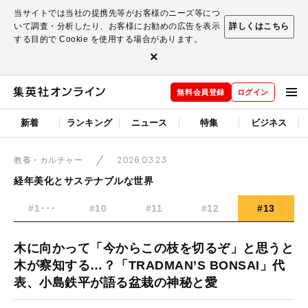
当サイトでは当社の提携先等がお客様のニーズ等につ
いて調査・分析したり、お客様にお勧めの広告を表示
詳しくはこちら
する目的で Cookie を使用する場合があります。
×
無料会員登録
ログイン
新着
ランキング
ニュース
特集
ビジネス
2026.03.23
教養・カルチャー
経年美化とサステナブルな世界
#1･･･
#10
#11
#12
#13
木に向かって「今からこの枝を切るぞ」と思うと
木が察知する…？「TRADMAN’S BONSAI」代
表、小島鉄平が語る盆栽の神秘と愛