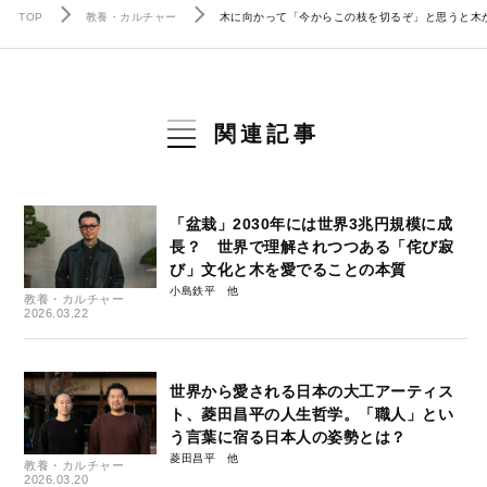
TOP
教養・カルチャー
木に向かって「今からこの枝を切るぞ」と思うと木が察
関連記事
「盆栽」2030年には世界3兆円規模に成
長？ 世界で理解されつつある「侘び寂
び」文化と木を愛でることの本質
小島鉄平
教養・カルチャー
2026.03.22
世界から愛される日本の大工アーティス
ト、菱田昌平の人生哲学。「職人」とい
う言葉に宿る日本人の姿勢とは？
菱田昌平
教養・カルチャー
2026.03.20