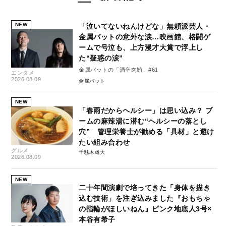
NEW
「泣いてないねんけどな」無頼派芸人・
金属バットの意外な涙…映画館、格闘ゲ
ームで号泣も、上方漫才大賞で浮上し
た“疑惑の涙”
金属バットの「酒辛肉鮪」#61
エンタメ
2026.08.09
金属バット
NEW
「春雨だからヘルシー」は思い込み？ ブ
ームの麻辣湯に潜む“ヘルシーの落とし
穴” 管理栄養士が勧める「具材」と避け
たい組み合わせ
グルメ
千駄木雄大
2026.08.09
NEW
二十年間演劇で培ってきた「身体を描き
込む技術」を注ぎ込みました『おもちゃ
の指輪がほしいねん』ピンク地底人3号×
本谷有希子