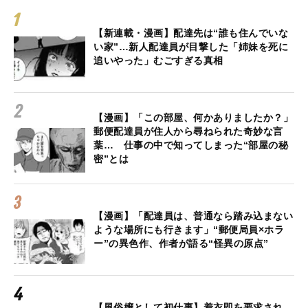
【新連載・漫画】配達先は“誰も住んでいな
い家”…新人配達員が目撃した「姉妹を死に
追いやった」むごすぎる真相
【漫画】「この部屋、何かありましたか？」
郵便配達員が住人から尋ねられた奇妙な言
葉… 仕事の中で知ってしまった“部屋の秘
密”とは
【漫画】「配達員は、普通なら踏み込まない
ような場所にも行きます」“郵便局員×ホラ
ー”の異色作、作者が語る“怪異の原点”
【風俗嬢として初仕事】着衣即を要求され