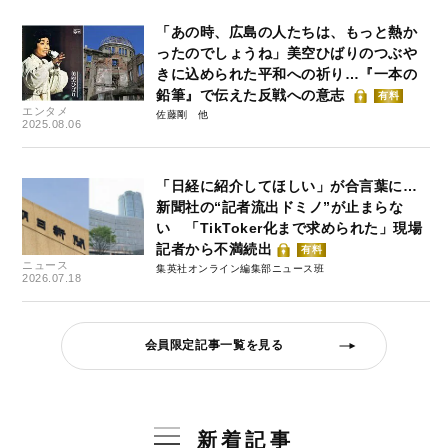
「あの時、広島の人たちは、もっと熱か
ったのでしょうね」美空ひばりのつぶや
きに込められた平和への祈り…『一本の
鉛筆』で伝えた反戦への意志
有料
エンタメ
佐藤剛
2025.08.06
「日経に紹介してほしい」が合言葉に…
新聞社の“記者流出ドミノ”が止まらな
い 「TikToker化まで求められた」現場
記者から不満続出
有料
ニュース
集英社オンライン編集部ニュース班
2026.07.18
会員限定記事一覧を見る
新着記事