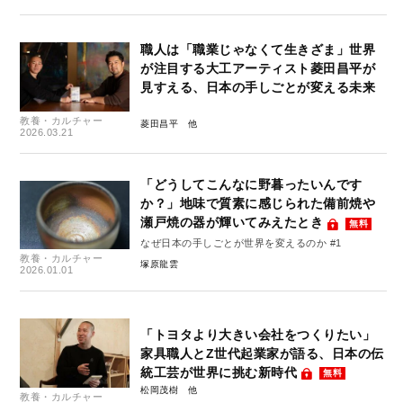
職人は「職業じゃなくて生きざま」世界
が注目する大工アーティスト菱田昌平が
見すえる、日本の手しごとが変える未来
教養・カルチャー
菱田昌平
2026.03.21
「どうしてこんなに野暮ったいんです
か？」地味で質素に感じられた備前焼や
瀬戸焼の器が輝いてみえたとき
無料
なぜ日本の手しごとが世界を変えるのか #1
教養・カルチャー
塚原龍雲
2026.01.01
「トヨタより大きい会社をつくりたい」
家具職人とZ世代起業家が語る、日本の伝
統工芸が世界に挑む新時代
無料
松岡茂樹
教養・カルチャー