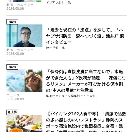
ドリアン助川
教養・カルチャー
2026.08.09
NEW
「過去と現在の「接点」を探して」『ハ
ヤブサ消防団 森へつづく道』池井戸 潤
インタビュー
池井戸潤
教養・カルチャー
2026.08.09
NEW
「保冷剤は直接皮膚に当てないで。水疱
ができた人も」X投稿が話題…「凍傷にな
るリスク」メーカーが呼びかける保冷剤
の“本来の用途”と注意点
ニュース
集英社オンライン編集部ニュース班
2026.08.09
急上昇
【バイキング192人食中毒】「清潔で品数
の多い感じのいいレストラン」静岡のス
ポーツ宿泊施設内で集団発症…合宿・遠