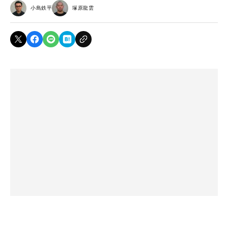
小島鉄平
塚原龍雲