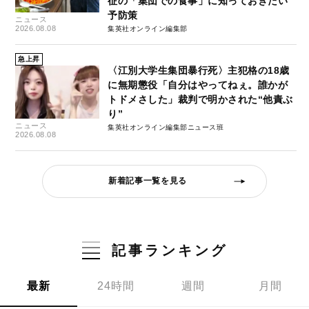
征の「集団での食事」に知っておきたい
予防策
ニュース
2026.08.08
集英社オンライン編集部
急上昇
〈江別大学生集団暴行死〉主犯格の18歳
に無期懲役「自分はやってねぇ。誰かが
トドメさした」裁判で明かされた“他責ぶ
り”
ニュース
集英社オンライン編集部ニュース班
2026.08.08
新着記事一覧を見る
記事ランキング
最新
24時間
週間
月間