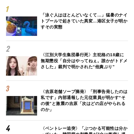
「泳ぐ人はほとんどいなくて…」猛暑のナイ
トプールで起きていた異変…港区女子が明か
すその実態
〈江別大学生集団暴行死〉主犯格の18歳に
無期懲役「自分はやってねぇ。誰かがトドメ
さした」裁判で明かされた“他責ぶり”
〈吉原老舗ソープ摘発〉「刑事告発したのは
私です」内部通報した元従業員が明かす“そ
の後”と激震の吉原「次はどの店がやられる
のか」
〈ベントレー追突〉「ぶつかる可能性は分か