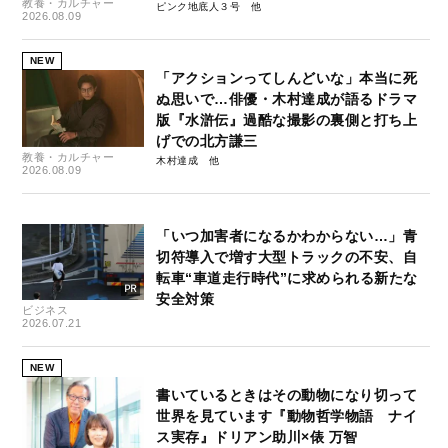
教養・カルチャー
ピンク地底人３号
2026.08.09
NEW
「アクションってしんどいな」本当に死
ぬ思いで…俳優・木村達成が語るドラマ
版『水滸伝』過酷な撮影の裏側と打ち上
げでの北方謙三
教養・カルチャー
木村達成
2026.08.09
「いつ加害者になるかわからない…」青
切符導入で増す大型トラックの不安、自
転車“車道走行時代”に求められる新たな
安全対策
ビジネス
2026.07.21
NEW
書いているときはその動物になり切って
世界を見ています『動物哲学物語 ナイ
ス実存』ドリアン助川×俵 万智