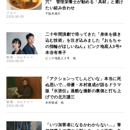
穴” 管理栄養士が勧める「具材」と避け
たい組み合わせ
グルメ
千駄木雄大
2026.08.09
二十年間演劇で培ってきた「身体を描き
込む技術」を注ぎ込みました『おもちゃ
の指輪がほしいねん』ピンク地底人3号×
本谷有希子
教養・カルチャー
ピンク地底人３号
2026.08.09
「アクションってしんどいな」本当に死
ぬ思いで…俳優・木村達成が語るドラマ
版『水滸伝』過酷な撮影の裏側と打ち上
げでの北方謙三
教養・カルチャー
木村達成
2026.08.09
「いつ加害者になるかわからない…」青