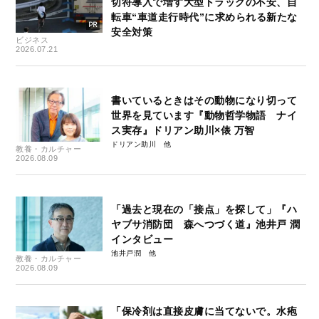
切符導入で増す大型トラックの不安、自
転車“車道走行時代”に求められる新たな
安全対策
ビジネス
2026.07.21
書いているときはその動物になり切って
世界を見ています『動物哲学物語 ナイ
ス実存』ドリアン助川×俵 万智
ドリアン助川
教養・カルチャー
2026.08.09
「過去と現在の「接点」を探して」『ハ
ヤブサ消防団 森へつづく道』池井戸 潤
インタビュー
池井戸潤
教養・カルチャー
2026.08.09
「保冷剤は直接皮膚に当てないで。水疱