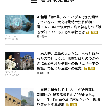
AI相場「第2幕」へ！ バブルはまだ崩壊
していない…大化け期待の注目銘柄５
選！ NVIDIA一強時代に終止符を打つ「誰
もが知っている」あの会社とは
有料
ニュース
石井僚一
2026.08.03
「あの時、広島の人たちは、もっと熱か
ったのでしょうね」美空ひばりのつぶや
きに込められた平和への祈り…『一本の
鉛筆』で伝えた反戦への意志
有料
エンタメ
佐藤剛
2025.08.06
「日経に紹介してほしい」が合言葉に…
新聞社の“記者流出ドミノ”が止まらな
い 「TikToker化まで求められた」現場
記者から不満続出
有料