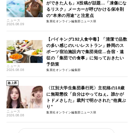
ができた人も」X投稿が話題…「凍傷にな
るリスク」メーカーが呼びかける保冷剤
の“本来の用途”と注意点
ニュース
集英社オンライン編集部ニュース班
2026.08.09
【バイキング192人食中毒】「清潔で品数
の多い感じのいいレストラン」静岡のス
ポーツ宿泊施設内で集団発症…合宿・遠
征の「集団での食事」に知っておきたい
予防策
ニュース
2026.08.08
集英社オンライン編集部
急上昇
〈江別大学生集団暴行死〉主犯格の18歳
に無期懲役「自分はやってねぇ。誰かが
トドメさした」裁判で明かされた“他責ぶ
り”
ニュース
集英社オンライン編集部ニュース班
2026.08.08