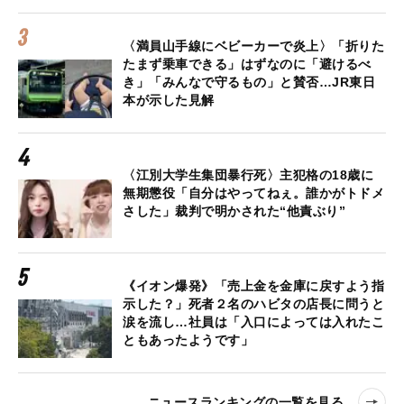
〈満員山手線にベビーカーで炎上〉「折りた
たまず乗車できる」はずなのに「避けるべ
き」「みんなで守るもの」と賛否…JR東日
本が示した見解
〈江別大学生集団暴行死〉主犯格の18歳に
無期懲役「自分はやってねぇ。誰かがトドメ
さした」裁判で明かされた“他責ぶり”
《イオン爆発》「売上金を金庫に戻すよう指
示した？」死者２名のハビタの店長に問うと
涙を流し…社員は「入口によっては入れたこ
ともあったようです」
ニュースランキングの一覧を見る