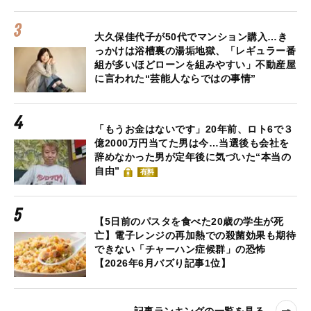
大久保佳代子が50代でマンション購入…き
っかけは浴槽裏の湯垢地獄、「レギュラー番
組が多いほどローンを組みやすい」不動産屋
に言われた“芸能人ならではの事情”
「もうお金はないです」20年前、ロト6で３
億2000万円当てた男は今…当選後も会社を
辞めなかった男が定年後に気づいた“本当の
自由”
有料
【5日前のパスタを食べた20歳の学生が死
亡】電子レンジの再加熱での殺菌効果も期待
できない「チャーハン症候群」の恐怖
【2026年6月バズり記事1位】
記事ランキングの一覧を見る