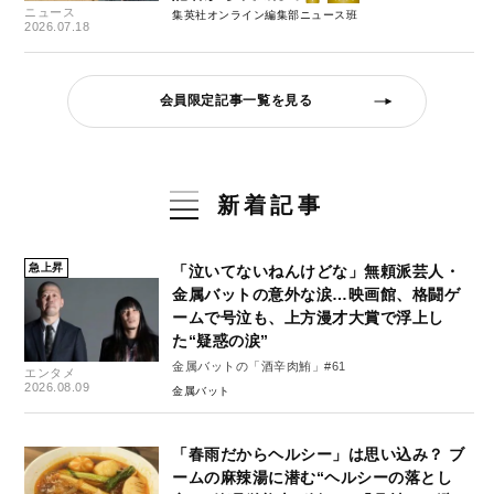
ニュース
集英社オンライン編集部ニュース班
2026.07.18
会員限定記事一覧を見る
新着記事
急上昇
「泣いてないねんけどな」無頼派芸人・
金属バットの意外な涙…映画館、格闘ゲ
ームで号泣も、上方漫才大賞で浮上し
た“疑惑の涙”
金属バットの「酒辛肉鮪」#61
エンタメ
2026.08.09
金属バット
「春雨だからヘルシー」は思い込み？ ブ
ームの麻辣湯に潜む“ヘルシーの落とし