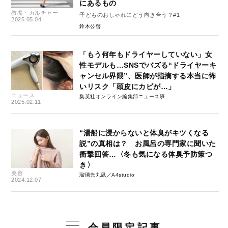
にあるもの
教養・カルチャー
子どものおしゃれにどう向き合う？#1
2025.05.04
鈴木公啓
「もう何年もドライヤーしていない」女
性モデルも…SNSでバズる“ドライヤーキ
ャンセル界隈”、医師が指摘する本当に怖
いリスク「頭皮にカビが…」
ニュース
集英社オンライン編集部ニュース班
2025.02.11
“湯船に浸からないと体臭がキツくなる
説”の真相は？ お風呂の専門家に聞いた
衝撃回答…〈冬も気になる体臭予防策つ
き〉
美容
瑠璃光丸凪／A4studio
2024.12.07
会員限定記事