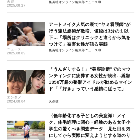
美容
集英社オンライン編集部ニュース班
2025.08.27
アートメイク人気の裏で“ヤミ看護師”が
行う違法施術が激増、値段は3分の１以
下…「場所はクリニックと違うから気を
つけて」被害女性が語る実態
ニュース
集英社オンライン編集部ニュース班
2025.08.09
「うんざりする！」“美容診断”でのマウ
ンティングに疲弊する女性が続出…総額
1350万超の整形アイドルが勧めるマイン
ド「『好き』っていう感情に従って」
エンタメ
2024.08.04
久保慎
〈低年齢化する子どもの美意識〉メイ
ク、体毛処理に関心・経験のある女子小
学生の驚くべき調査データ…見た目を気
にしてから実際に変えようとする道のり