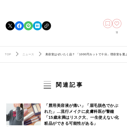
11
TOP
ニュース
美容室はぜいたく品？ 「1000円カットで十分」理容室を
関連記事
「唇用美容液が痛い」「眉毛脱色でかぶ
れた」…流行メイクに皮膚科医が警鐘
「15歳未満はリスク大、一生使えない化
粧品ができる可能性がある」