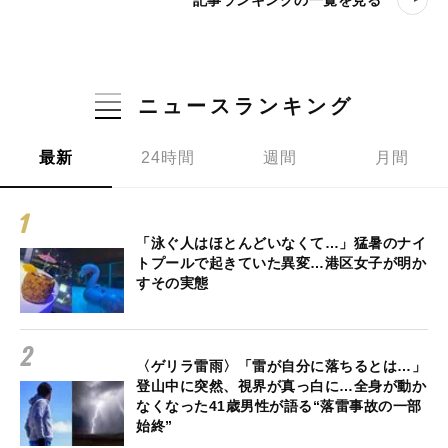
ニュースランキング
最新
24時間
週間
月間
「泳ぐ人はほとんどいなくて…」猛暑のナイ
トプールで起きていた異変…港区女子が明か
すその実態
〈ゲリラ雷雨〉「雷が自分に落ちるとは…」
登山中に突然、視界が真っ白に…全身が動か
なくなった41歳男性が語る“落雷事故の一部
始終”