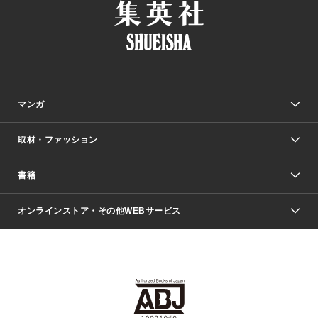
マンガ
取材・ファッション
少年マンガ
週刊少年ジャンプ
書籍
ファッション・美容
青年マンガ
ジャンプSQ.
Seventeen
週刊ヤングジャンプ
オンラインストア・その他WEBサービス
文芸・文庫・総合
芸能・情報・スポーツ
少女マンガ
Vジャンプ
non-no Web
ヤングジャンプ定期購読デジタル
すばる
Myojo
オンラインストア
りぼん
学芸・ノンフィクション・新書
最強ジャンプ
女性マンガ
@BAILA
ヤンジャン＋
小説すばる
週プレNEWS
マーガレット
集英社OTOコンテンツ
集英社 学芸編集部
少年ジャンプ＋
その他WEBサービス
クッキー
ライトノベル・ノベライズ
MAQUIA ONLINE
となりのヤングジャンプ
集英社 文芸ステーション
週プレ グラジャパ！
別冊マーガレット
SHUEISHA MANGA-ART HERITAGE
集英社 ビジネス書
ゼブラック
ココハナ
SHUEISHA ADNAVI