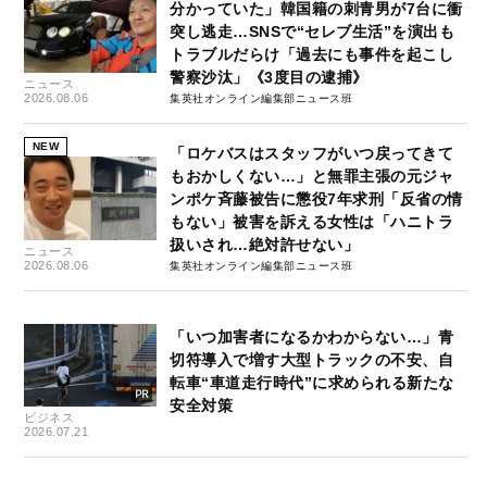
分かっていた」韓国籍の刺青男が7台に衝
突し逃走…SNSで“セレブ生活”を演出も
トラブルだらけ「過去にも事件を起こし
警察沙汰」《3度目の逮捕》
ニュース
2026.08.06
集英社オンライン編集部ニュース班
NEW
「ロケバスはスタッフがいつ戻ってきて
もおかしくない…」と無罪主張の元ジャ
ンポケ斉藤被告に懲役7年求刑「反省の情
もない」被害を訴える女性は「ハニトラ
扱いされ…絶対許せない」
ニュース
2026.08.06
集英社オンライン編集部ニュース班
「いつ加害者になるかわからない…」青
切符導入で増す大型トラックの不安、自
転車“車道走行時代”に求められる新たな
安全対策
ビジネス
2026.07.21