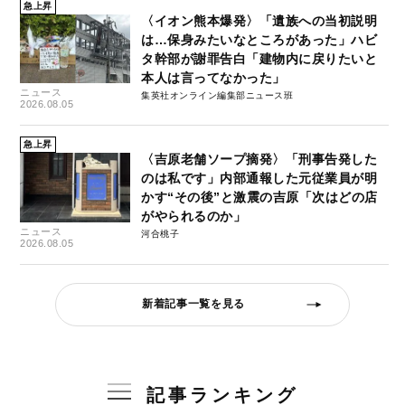
急上昇
〈イオン熊本爆発〉「遺族への当初説明
は…保身みたいなところがあった」ハビ
タ幹部が謝罪告白「建物内に戻りたいと
本人は言ってなかった」
ニュース
集英社オンライン編集部ニュース班
2026.08.05
急上昇
〈吉原老舗ソープ摘発〉「刑事告発した
のは私です」内部通報した元従業員が明
かす“その後”と激震の吉原「次はどの店
がやられるのか」
ニュース
河合桃子
2026.08.05
新着記事一覧を見る
記事ランキング