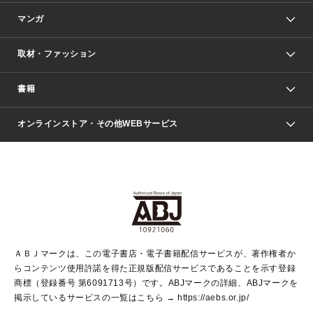
マンガ
取材・ファッション
少年マンガ
週刊少年ジャンプ
書籍
ファッション・美容
青年マンガ
ジャンプSQ.
Seventeen
週刊ヤングジャンプ
オンラインストア・その他WEBサービス
文芸・文庫・総合
芸能・情報・スポーツ
少女マンガ
Vジャンプ
non-no Web
ヤングジャンプ定期購読デジタル
すばる
Myojo
オンラインストア
りぼん
学芸・ノンフィクション・新書
最強ジャンプ
女性マンガ
@BAILA
ヤンジャン＋
小説すばる
週プレNEWS
マーガレット
集英社OTOコンテンツ
集英社 学芸編集部
少年ジャンプ＋
その他WEBサービス
クッキー
ライトノベル・ノベライズ
MAQUIA ONLINE
となりのヤングジャンプ
集英社 文芸ステーション
週プレ グラジャパ！
別冊マーガレット
SHUEISHA MANGA-ART HERITAGE
集英社 ビジネス書
ゼブラック
ココハナ
SHUEISHA ADNAVI
SPUR.JP
集英社Webマガジン Cobalt
グランドジャンプ
web 集英社文庫
キッズ
web Sportiva
マンガMee
ジャンプキャラクターズストア
集英社新書
ジャンプルーキー！
月刊オフィスユー
ＡＢＪマークは、この電子書店・電子書籍配信サービスが、著作権者か
EDITOR'S LAB
LEE
集英社オレンジ文庫
ウルトラジャンプ
青春と読書
パラスポ＋！
らコンテンツ使用許諾を得た正規版配信サービスであることを示す登録
集英社みらい文庫
リマコミ＋
HAPPY PLUS STORE
集英社新書プラス
ジャンプTOON
商標（登録番号 第6091713号）です。ABJマークの詳細、ABJマークを
Marisol
シフォン文庫
アジア人物史
S-KIDS.LAND
マンガMeets
掲示しているサービスの一覧はこちら →
https://aebs.or.jp/
shueisha vox
よみタイ
S-MANGA
Web éclat
ダッシュエックス文庫