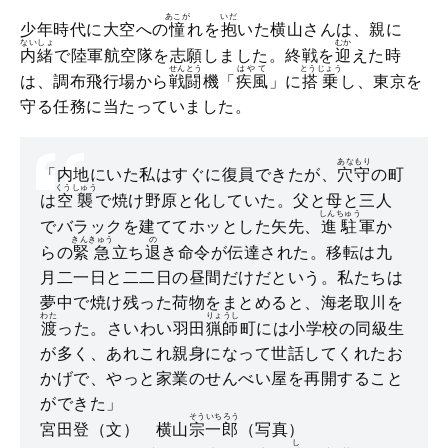
あこが
いだ
少年時代に大空への
憧
れを
抱
いた横山さんは、親に
ないしょ
むか
内緒
で陸軍航空隊を志願しました。終戦を
迎
えた時
せんとう
はやて
とうじょう
は、調布飛行場から
戦闘
機「
疾風
」に
搭乗
し、東京を
守る任務に当たっていました。
あなもり
「内地にいた私はすぐに復員できたが、
穴守
の町
くうしゅう
は
空襲
で焼け野原と化していた。父と母と三人
しんちゅう
でバラックを建ててホッとした矢先、
進駐
軍か
きんきゅう
の
らの
緊急
立ち
退
き命令が伝達された。移転は九
月二一日と二二日の昼間だけだという。私たちは
夢中で焼け残った荷物をまとめると、海老取川を
わた
りょうし
渡
った。さいわい羽田
猟師
町には小学校の同級生
が多く、あれこれ親身になって世話してくれたお
かげで、やっと家業のせんべい屋を再開すること
ができた」
そういちろう
宮田登（文） 横山
宗一郎
（写真）
し