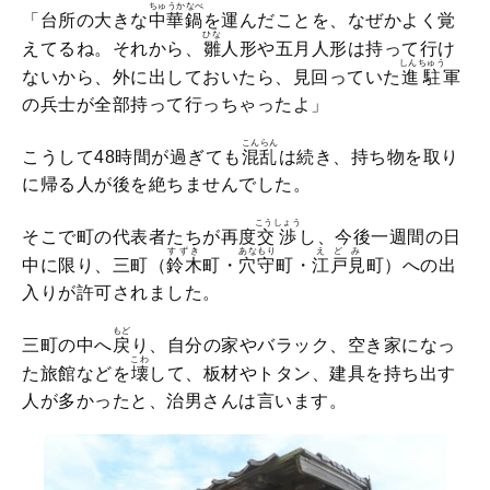
ちゅうかなべ
「台所の大きな
中華鍋
を運んだことを、なぜかよく覚
ひな
えてるね。それから、
雛
人形や五月人形は持って行け
しんちゅう
ないから、外に出しておいたら、見回っていた
進駐
軍
の兵士が全部持って行っちゃったよ」
こんらん
こうして48時間が過ぎても
混乱
は続き、持ち物を取り
に帰る人が後を絶ちませんでした。
こうしょう
そこで町の代表者たちが再度
交渉
し、今後一週間の日
すずき
あなもり
えどみ
中に限り、三町（
鈴木
町・
穴守
町・
江戸見
町）への出
入りが許可されました。
もど
三町の中へ
戻
り、自分の家やバラック、空き家になっ
こわ
た旅館などを
壊
して、板材やトタン、建具を持ち出す
人が多かったと、治男さんは言います。