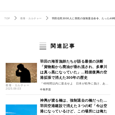
TOP
教養・カルチャー
羽田住民3000人に突然の強制退去命令、たった4
関連記事
羽田の海苔漁師たちが語る最後の決断
「貨物船から廃油が垂れ流され、多摩川
は真っ黒になっていた」…戦後復興の空
港拡張で消えた300年の歴史
『48時間以内に退去せよ 日本が戦争に負け、あの
教養・カルチャー
日、羽田で何が起きたのか』#2
2025.09.03
中島早苗
神輿が渡る橋は、強制退去の橋だった…
羽田空港建設で消えた３つの町「今は空
港になっているけど、この場所には俺た