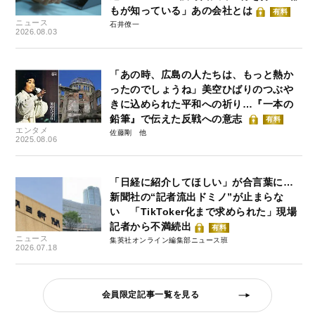
もが知っている」あの会社とは
有料
ニュース
石井僚一
2026.08.03
「あの時、広島の人たちは、もっと熱か
ったのでしょうね」美空ひばりのつぶや
きに込められた平和への祈り…『一本の
鉛筆』で伝えた反戦への意志
有料
エンタメ
佐藤剛
2025.08.06
「日経に紹介してほしい」が合言葉に…
新聞社の“記者流出ドミノ”が止まらな
い 「TikToker化まで求められた」現場
記者から不満続出
有料
ニュース
集英社オンライン編集部ニュース班
2026.07.18
会員限定記事一覧を見る