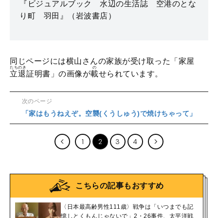
『ビジュアルブック 水辺の生活
誌
空港のとな
り町 羽田』（岩波書店）
同じページには横山さんの家族が受け取った「家屋
たちのき
の
立退
証明書」の画像が
載
せられています。
次のページ
「家はもうねえぞ。空襲(くうしゅう)で焼けちゃって」
1
2
3
4
こちらの記事もおすすめ
〈日本最高齢男性111歳〉戦争は「いつまでも記
憶しとくもんじゃないで」2・26事件、太平洋戦