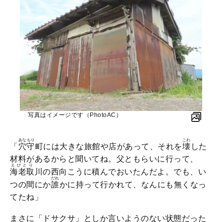
写真はイメージです（PhotoAC）
あなもり
こわ
「
穴守
町には大きな旅館や店があって、それを
壊
した
材料があるからと聞いてね。父ともらいに行って、
えびとり
海老取
川の西向こうに積んでおいたんだよ。でも、い
だれ
つの間にか
誰
かに持って行かれて、なんにも無くなっ
てたね」
まさに「ドサクサ」としか言いようのない状態だった