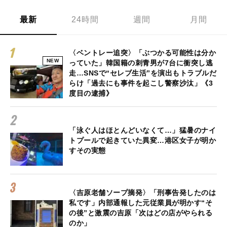
最新
24時間
週間
月間
〈ベントレー追突〉「ぶつかる可能性は分か
NEW
っていた」韓国籍の刺青男が7台に衝突し逃
走…SNSで“セレブ生活”を演出もトラブルだ
らけ「過去にも事件を起こし警察沙汰」《3
度目の逮捕》
「泳ぐ人はほとんどいなくて…」猛暑のナイ
トプールで起きていた異変…港区女子が明か
すその実態
〈吉原老舗ソープ摘発〉「刑事告発したのは
私です」内部通報した元従業員が明かす“そ
の後”と激震の吉原「次はどの店がやられる
のか」