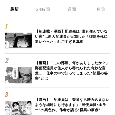
最新
24時間
週間
月間
【新連載・漫画】配達先は“誰も住んでいな
い家”…新人配達員が目撃した「姉妹を死に
追いやった」むごすぎる真相
【漫画】「この部屋、何かありましたか？」
郵便配達員が住人から尋ねられた奇妙な言
葉… 仕事の中で知ってしまった“部屋の秘
密”とは
【漫画】「配達員は、普通なら踏み込まない
ような場所にも行きます」“郵便局員×ホラ
ー”の異色作、作者が語る“怪異の原点”