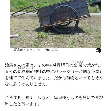
写真はイメージです（PhotoAC）
くうしゅう
治男さんの家は、その年の4月15日の
空襲
で焼かれ、
すずのう
いなり
近くの
鈴納
稲荷
神社の中にバラック（一時的な小屋）
を建てて住んでいました。だから荷物といってもそん
なに多くはありません。
台所道具、布団、服など、毎日使うものを急いで運び
出したと言います。