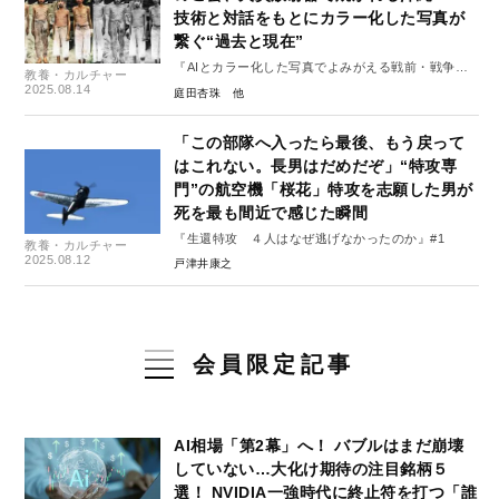
技術と対話をもとにカラー化した写真が
繋ぐ“過去と現在”
『AIとカラー化した写真でよみがえる戦前・戦争』
教養・カルチャー
より
2025.08.14
庭田杏珠
「この部隊へ入ったら最後、もう戻って
はこれない。長男はだめだぞ」“特攻専
門”の航空機「桜花」特攻を志願した男が
死を最も間近で感じた瞬間
『生還特攻 ４人はなぜ逃げなかったのか』#1
教養・カルチャー
2025.08.12
戸津井康之
会員限定記事
AI相場「第2幕」へ！ バブルはまだ崩壊
していない…大化け期待の注目銘柄５
選！ NVIDIA一強時代に終止符を打つ「誰