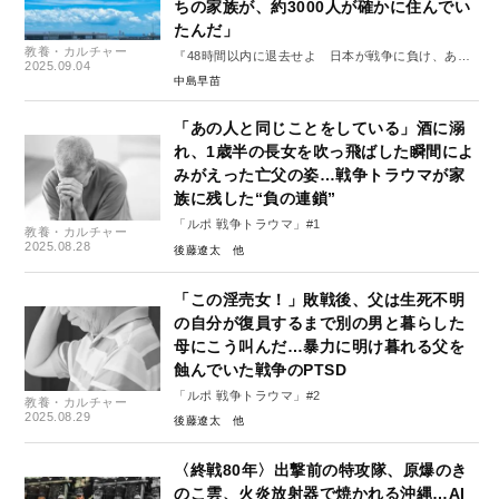
ちの家族が、約3000人が確かに住んでい
たんだ」
教養・カルチャー
『48時間以内に退去せよ 日本が戦争に負け、あの
2025.09.04
日、羽田で何が起きたのか』#3
中島早苗
「あの人と同じことをしている」酒に溺
れ、1歳半の長女を吹っ飛ばした瞬間によ
みがえった亡父の姿…戦争トラウマが家
族に残した“負の連鎖”
「ルポ 戦争トラウマ」#1
教養・カルチャー
2025.08.28
後藤遼太
「この淫売女！」敗戦後、父は生死不明
の自分が復員するまで別の男と暮らした
母にこう叫んだ…暴力に明け暮れる父を
蝕んでいた戦争のPTSD
「ルポ 戦争トラウマ」#2
教養・カルチャー
2025.08.29
後藤遼太
〈終戦80年〉出撃前の特攻隊、原爆のき
のこ雲、火炎放射器で焼かれる沖縄…AI