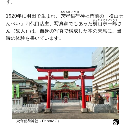
す。
あなもり
いなり
1920年に羽田で生まれ、
穴守
稲荷
神社門前の「横山せ
よこやま
そういちろう
んべい」四代目店主、写真家でもあった
横山
宗一郎
さ
ん（故人）は、自身の写真で構成した本の末尾に、当
時の体験を書いています。
穴守稲荷神社（PhotoAC）