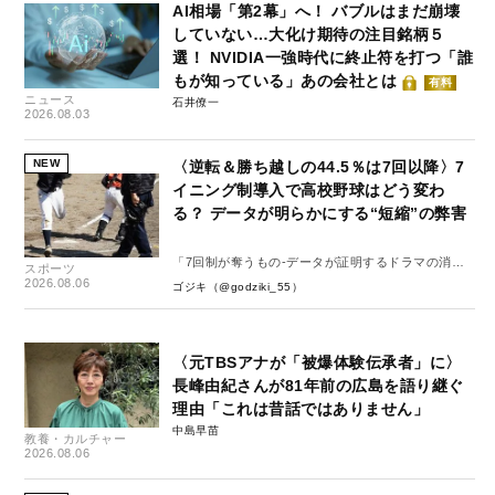
AI相場「第2幕」へ！ バブルはまだ崩壊
していない…大化け期待の注目銘柄５
選！ NVIDIA一強時代に終止符を打つ「誰
もが知っている」あの会社とは
有料
ニュース
石井僚一
2026.08.03
NEW
〈逆転＆勝ち越しの44.5％は7回以降〉7
イニング制導入で高校野球はどう変わ
る？ データが明らかにする“短縮”の弊害
「7回制が奪うもの-データが証明するドラマの消
スポーツ
失-」
2026.08.06
ゴジキ（@godziki_55）
〈元TBSアナが「被爆体験伝承者」に〉
長峰由紀さんが81年前の広島を語り継ぐ
理由「これは昔話ではありません」
中島早苗
教養・カルチャー
2026.08.06