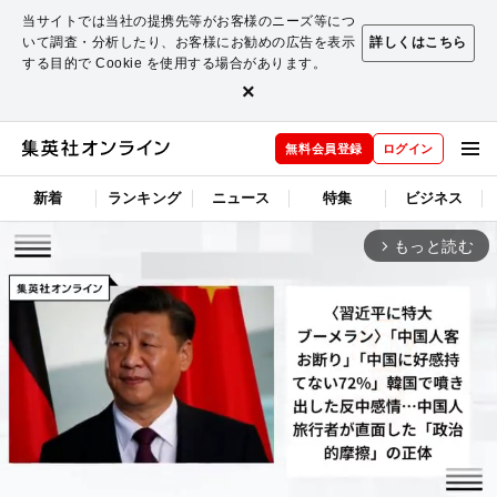
当サイトでは当社の提携先等がお客様のニーズ等につ
いて調査・分析したり、お客様にお勧めの広告を表示
詳しくはこちら
する目的で Cookie を使用する場合があります。
×
無料会員登録
ログイン
新着
ランキング
ニュース
特集
ビジネス
もっと読む
arrow_forward_ios