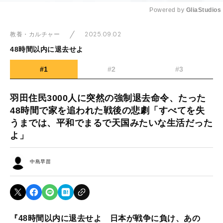
Powered by 
GliaStudios
Mute
2025.09.02
教養・カルチャー
48時間以内に退去せよ
#1
#2
#3
羽田住民3000人に突然の強制退去命令、たった
48時間で家を追われた戦後の悲劇「すべてを失
うまでは、平和でまるで天国みたいな生活だった
よ」
中島早苗
『48時間以内に退去せよ 日本が戦争に負け、あの