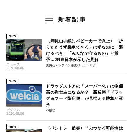
新着記事
NEW
〈満員山手線にベビーカーで炎上〉「折
りたたまず乗車できる」はずなのに「避
けるべき」「みんなで守るもの」と賛
否…JR東日本が示した見解
ニュース
集英社オンライン編集部ニュース班
2026.08.06
NEW
ドラッグストアの「スーパー化」は物価
高の救世主になるか？ 新業態「ドラッ
グ＆フード型店舗」が見据える勝算と死
角
ビジネス
不破聡
2026.08.06
NEW
〈ベントレー追突〉「ぶつかる可能性は