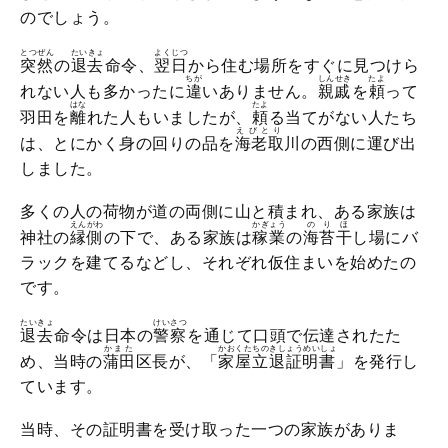
のでしょう。
とつぜん
たいきょ
よくじつ
突然
の
退去
命令、
翌日
から住む場所をすぐに見つけら
ちが
しんせき
たよ
れない人も多かったに
違
いありません。
親戚
を
頼
って
はな
たよ
羽田を
離
れた人もいましたが、
頼
る当てがない人たち
えびとり
は、とにかく身の回りの品を
海老取
川の西側に運び出
しました。
多くの人の荷物が道の両側に山と積まれ、ある家族は
えんがわ
かぎょう
のり
ほ
神社の
縁側
の下で、ある家族は
稼業
の
海苔
干
し場にバ
ラックを建てるなどし、それぞれ仮住まいを始めたの
です。
たいきょ
けいさつ
退去
命令は日本の
警察
を通じて口頭で伝達されたた
かまた
かおくたちのきしょうめいしょ
め、当時の
蒲田
区長が、「
家屋立退証明書
」を発行し
ています。
当時、その証明書を受け取った一つの家族がありま