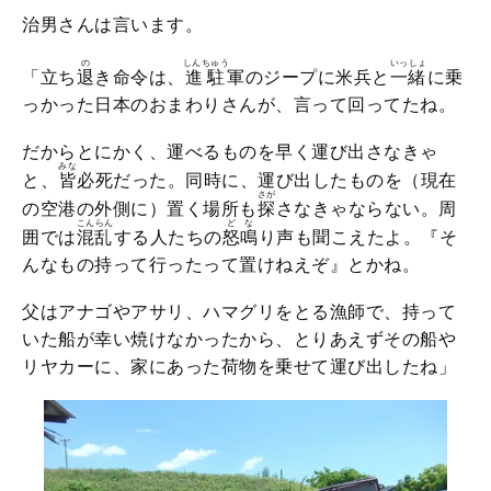
治男さんは言います。
の
しんちゅう
いっしょ
「立ち
退
き命令は、
進駐
軍のジープに米兵と
一緒
に乗
っかった日本のおまわりさんが、言って回ってたね。
だからとにかく、運べるものを早く運び出さなきゃ
みな
と、
皆
必死だった。同時に、運び出したものを（現在
さが
の空港の外側に）置く場所も
探
さなきゃならない。周
こんらん
どな
囲では
混乱
する人たちの
怒鳴
り声も聞こえたよ。『そ
んなもの持って行ったって置けねえぞ』とかね。
父はアナゴやアサリ、ハマグリをとる漁師で、持って
いた船が幸い焼けなかったから、とりあえずその船や
リヤカーに、家にあった荷物を乗せて運び出したね」