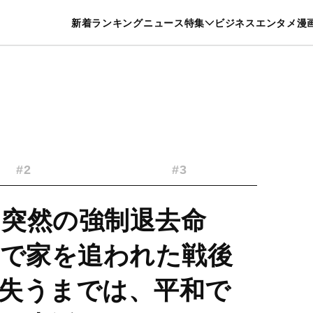
特集一覧を見る
漫画一覧を見る
新着
ランキング
ニュース
特集
ビジネス
エンタメ
漫
養・カルチャー
暮らし
スポーツ
ヘルスケア
美容
グルメ
#2
#3
に突然の強制退去命
間で家を追われた戦後
失うまでは、平和で