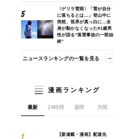
〈ゲリラ雷雨〉「雷が自分
に落ちるとは…」登山中に
突然、視界が真っ白に…全
身が動かなくなった41歳男
性が語る“落雷事故の一部始
終”
ニュースランキングの一覧を見る
漫画ランキング
最新
24時間
週間
月間
【新連載・漫画】配達先