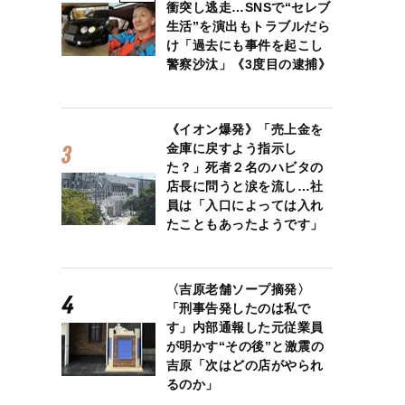
衝突し逃走…SNSで“セレブ
生活”を演出もトラブルだら
け「過去にも事件を起こし
警察沙汰」《3度目の逮捕》
《イオン爆発》「売上金を
金庫に戻すよう指示し
た？」死者２名のハビタの
店長に問うと涙を流し…社
員は「入口によっては入れ
たこともあったようです」
〈吉原老舗ソープ摘発〉
「刑事告発したのは私で
す」内部通報した元従業員
が明かす“その後”と激震の
吉原「次はどの店がやられ
るのか」