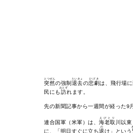
とつぜん
たいきょ
ひげき
突然
の強制
退去
の
悲劇
は、飛行場に
おとず
民にも
訪
れます。
先の新聞記事から一週間が経った9月
えびとり
連合国軍（米軍）は、
海老取
川以東
の
に、「明日すぐに立ち
退
け」という