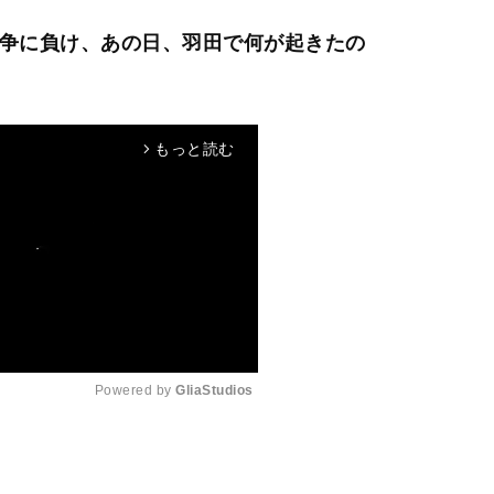
戦争に負け、あの日、羽田で何が起きたの
もっと読む
arrow_forward_ios
Powered by 
GliaStudios
M
u