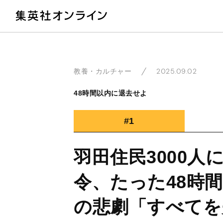
教
2025.09.02
教養・カルチャー
48時間以内に退去せよ
#1
羽田住民3000人
令、たった48時
の悲劇「すべてを