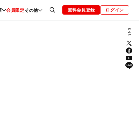
無料会員登録
ログイン
画
会員限定
その他
ファッション
恋愛・結婚
編集部
お知らせ