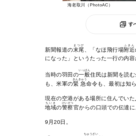
海老取川（PhotoAC）
す
まつび
ふきん
新聞報道の
末尾
、「なほ飛行場
附近
になった」というたった一行の内容
いっぱん
当時の羽田の
一般
住民は新聞を読む
きんきゅう
も、米軍の
緊急
命令も、最初は知
現在の空港がある場所に住んでいた
ちいき
けいさつ
地域
の
警察
官からの口頭での伝達に
9月20日。
ちゅうざい