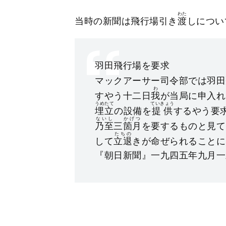
わた
当時の新聞は飛行場引き
渡
しについ
羽田飛行場を要求
マックアーサー司令部では羽田
わ
すやう十二日
我
が当局に申入れ
うめたて
ていきょう
埋立
の設備を
提供
するやう要
ないし
かげつ
乃至
三
箇月
を要するものと見て
たちの
して
立退
きが命ぜられることに
『朝日新聞』一九四五年九月一