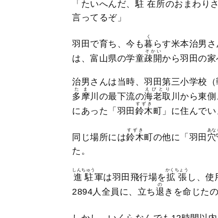
「たいへんだ、
駐在
所のおまわりさ
言ってるぞ」
く
羽田で育ち、今も
暮
らす米本治男さ
そかい
は、富山県の学童
疎開
から羽田の家
治男さんは当時、羽田第三小学校（
たま
えびとり
多摩
川の最下流の
海老取
川から東側
すずき
にあった「羽田
鈴木
町」に住んでい
すずき
あな
同じ場所には
鈴木
町の他に「羽田
穴
た。
しんちゅう
かくちょう
進駐
軍は羽田飛行場を
拡張
し、使
の
2894人全員に、立ち
退
きを命じた