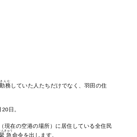
きんむ
勤務
していた人たちだけでなく、羽田の住
20日。
（現在の空港の場所）に居住している全住民
きんきゅう
緊急
命令を出します。