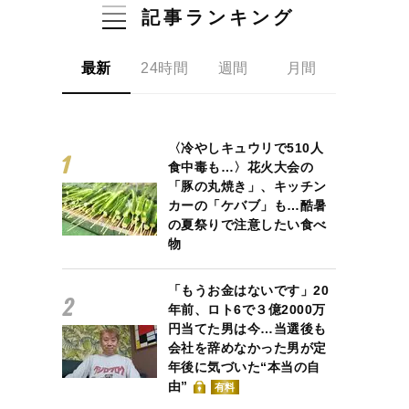
記事ランキング
最新
24時間
週間
月間
〈冷やしキュウリで510人
食中毒も…〉花火大会の
「豚の丸焼き」、キッチン
カーの「ケバブ」も…酷暑
の夏祭りで注意したい食べ
物
「もうお金はないです」20
年前、ロト6で３億2000万
円当てた男は今…当選後も
会社を辞めなかった男が定
年後に気づいた“本当の自
由”
有料