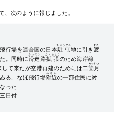
t
て、次のように報じました。
e
ちゅうとん
わた
飛行場を連合国の日本
駐屯
地に引き
渡
かっそう
かくちょう
た。同時に
滑走
路
拡張
のため海岸線
かげつ
求して来たが空港再建のためには二
箇月
ふきん
ゐる。なほ飛行場
附近
の一部住民に対
なった
三日付