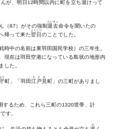
んが、明日12時間以内に町を立ち
退
けって
たいきょ
ん（87）がその強制
退去
命令を聞いたの
よくじつ
へ帰って来た
翌日
のことでした。
戦時中の名前は東羽田国民学校）の三年生。
、現在は羽田空港になっている島状の地形内
ました。
もり
えどみ
守
町」「羽田
江戸見
町」の三町がありまし
用するため、これら三町の1320世帯、計
のです。
の