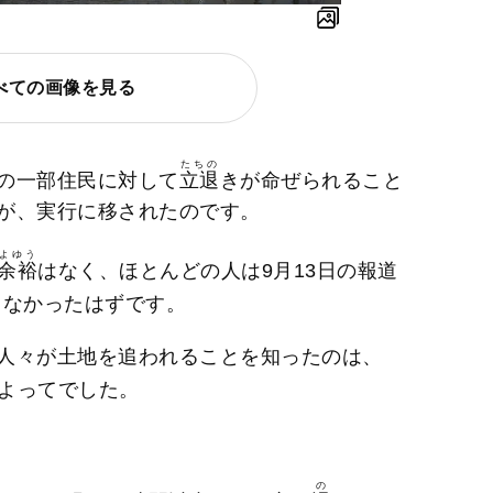
べての画像を見る
たちの
の一部住民に対して
立退
きが命ぜられること
が、実行に移されたのです。
よゆう
余裕
はなく、ほとんどの人は9月13日の報道
らなかったはずです。
人々が土地を追われることを知ったのは、
よってでした。
の