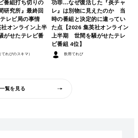
ビ番組打ち切りの
功罪…なぜ復活した『炎チャ
間研究所』最終回
レ』は別物に見えたのか 当
たテレビ局の事情
時の番組と決定的に違ってい
集英社オンライン上半
た点【2026 集英社オンライン
騒がせたテレビ番
上半期 世間を騒がせたテレ
ビ番組 4位】
（てれびのスキマ）
飲用てれび
一覧を見る