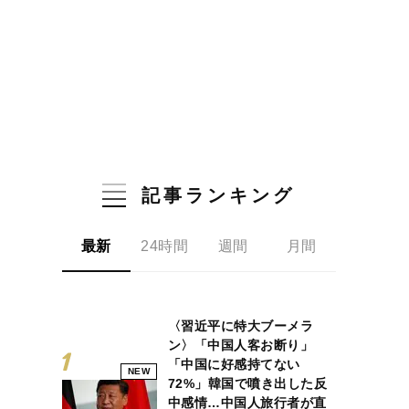
記事ランキング
最新
24時間
週間
月間
〈習近平に特大ブーメラ
ン〉「中国人客お断り」
「中国に好感持てない
NEW
72%」韓国で噴き出した反
中感情…中国人旅行者が直