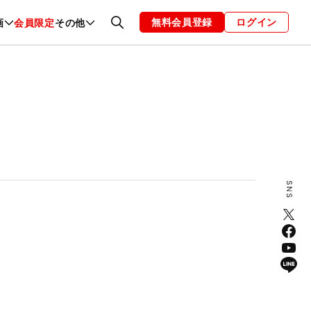
無料会員登録
ログイン
画
会員限定
その他
ファッション
恋愛・結婚
編集部
お知らせ