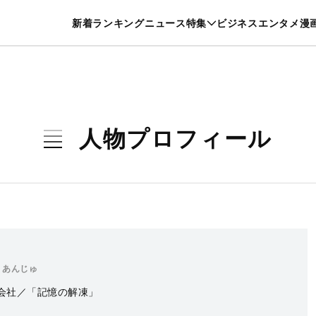
特集一覧を見る
漫画一覧を見る
新着
ランキング
ニュース
特集
ビジネス
エンタメ
漫
養・カルチャー
暮らし
スポーツ
ヘルスケア
美容
グルメ
人物プロフィール
 あんじゅ
会社／「記憶の解凍」