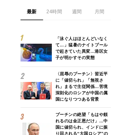
最新
24時間
週間
月間
「泳ぐ人はほとんどいなく
て…」猛暑のナイトプール
で起きていた異変…港区女
子が明かすその実態
〈屈辱のプーチン〉習近平
に「値切られ」「無視さ
れ」まるで主従関係…苦境
深刻化のロシアが中国の属
国になりつつある背景
プーチンの絶望「もはや頼
れるのは金正恩だけ」…中
国に値切られ、インドに振
り回される“大国ロシア”の