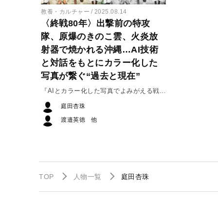
教養・カルチャー
2025.08.14
〈終戦80年〉出撃前の特攻
隊、原爆のきのこ雲、火炎放
射器で焼かれる沖縄…AI技術
と対話をもとにカラー化した
写真が繋ぐ“過去と現在”
『AIとカラー化した写真でよみがえる戦
前・戦争』より
庭田杏珠
渡邉英徳
TOP
人物一覧
庭田杏珠