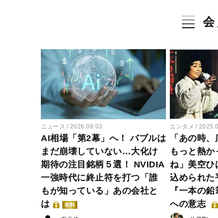
会
ニュース
2026.08.03
エンタメ
2025.
AI相場「第2幕」へ！ バブルは
「あの時、
まだ崩壊していない…大化け
もっと熱か
期待の注目銘柄５選！ NVIDIA
ね」美空ひ
一強時代に終止符を打つ「誰
込められた
もが知っている」あの会社と
『一本の鉛
は
への意志
有料