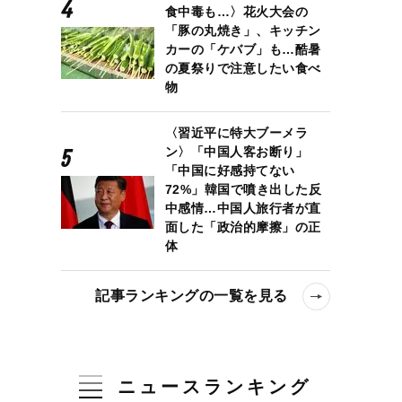
食中毒も…〉花火大会の
「豚の丸焼き」、キッチン
カーの「ケバブ」も…酷暑
の夏祭りで注意したい食べ
物
〈習近平に特大ブーメラ
ン〉「中国人客お断り」
「中国に好感持てない
72%」韓国で噴き出した反
中感情…中国人旅行者が直
面した「政治的摩擦」の正
体
記事ランキングの一覧を見る
ニュースランキング