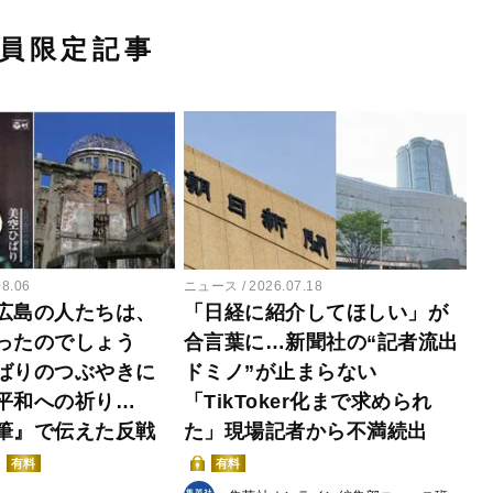
員限定記事
08.06
ニュース
2026.07.18
広島の人たちは、
「日経に紹介してほしい」が
ったのでしょう
合言葉に…新聞社の“記者流出
ばりのつぶやきに
ドミノ”が止まらない
平和への祈り…
「TikToker化まで求められ
筆』で伝えた反戦
た」現場記者から不満続出
有料
有料