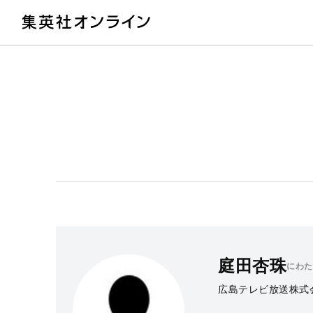
教
庭田杏珠
にわた
広島テレビ放送株式