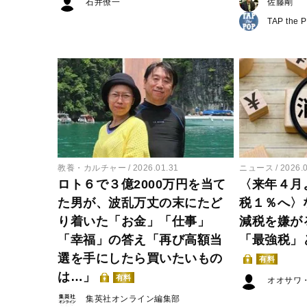
石井僚一
佐藤剛
TAP the 
教養・カルチャー
2026.01.31
ニュース
2026.
ロト６で３億2000万円を当て
〈来年４月
た男が、波乱万丈の末にたど
税１％へ〉
り着いた「お金」「仕事」
減税を嫌が
「幸福」の答え「再び高額当
「最強税」
選を手にしたら買いたいもの
有料
は…」
有料
オオサワ
集英社オンライン編集部