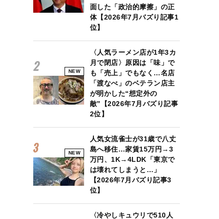
面した「政治的摩擦」の正
体【2026年7月バズり記事1
位】
〈人気ラーメン店が1年3カ
月で閉店〉原因は「味」で
NEW
も「売上」でもなく…名店
「渡なべ」のベテラン店主
が明かした“想定外の
敵”【2026年7月バズり記事
2位】
人気女流雀士が31歳で八丈
島へ移住…家賃15万円→3
NEW
万円、1K→4LDK「東京で
は壊れてしまうと…」
【2026年7月バズり記事3
位】
〈冷やしキュウリで510人