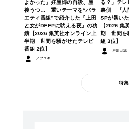
よかった」妊産婦の自殺、産
る？」テレ
後うつ… 重いテーマを“バラ
裏側 『人
エティ番組”で紹介した『上田
SPが暴い
と女がDEEPに吠える夜』の功
【2026 
績【2026 集英社オンライン上
期 世間を
半期 世間を騒がせたテレビ
組 3位】
番組 2位】
戸部田誠
ノブユキ
特集