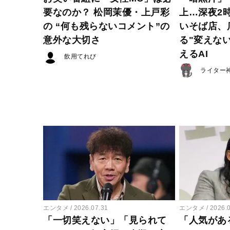
要なのか？ 松岡茉優・上戸彩
上…深夜2
の “何も残らないコメント”の
いそば店、
意外な大切さ
る"変えな
えるAI
飲用てれび
ライター
エンタメ
2026.07.31
エンタメ
2026.
「一切笑えない」「見られて
「人気があ