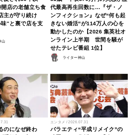
時開店の老舗立ち食
代最高再生回数に…『ザ・ノ
店主が守り続け
ンフィクション』なぜ“何も起
い味"と裏で店を支
きない婚活”が114万人の心を
動かしたのか【2026 集英社オ
ンライン上半期 世間を騒が
神山
せたテレビ番組 1位】
ライター神山
07.31
エンタメ
2026.07.31
るのになぜ終わ
バラエティ“平成リメイク”の