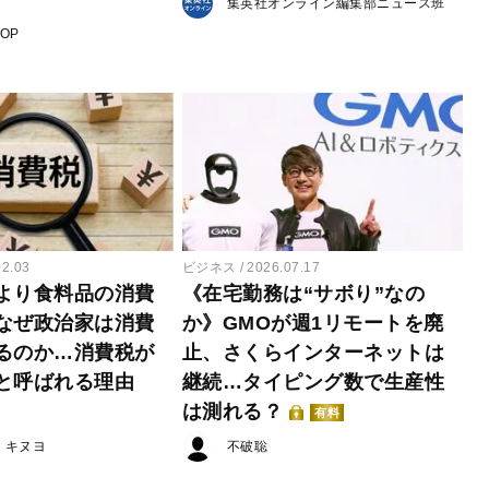
集英社オンライン編集部ニュース班
POP
02.03
ビジネス
2026.07.17
より食料品の消費
《在宅勤務は“サボり”なの
なぜ政治家は消費
か》GMOが週1リモートを廃
るのか…消費税が
止、さくらインターネットは
と呼ばれる理由
継続…タイピング数で生産性
は測れる？
有料
・キヌヨ
不破聡