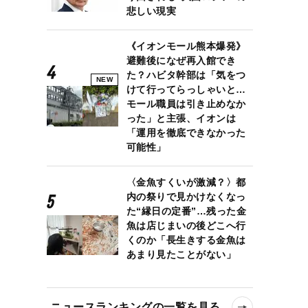
悲しい現実
《イオンモール熊本爆発》
避難後になぜ再入館でき
た？ハビタ幹部は「気をつ
NEW
けて行ってらっしゃいと…
モール職員は引き止めなか
った」と主張、イオンは
「運用を徹底できなかった
可能性」
〈金魚すくいが激減？〉都
内の祭りで見かけなくなっ
た“縁日の定番”…残った金
魚は店じまいの後どこへ行
くのか「長生きする金魚は
あまり見たことがない」
ニュースランキングの一覧を見る