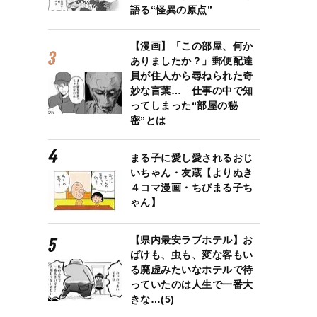
語る“怪異の原点”
【漫画】「この部屋、何か
ありましたか？」郵便配達
員が住人から尋ねられた奇
妙な言葉… 仕事の中で知
ってしまった“部屋の秘
密”とは
まる子に愛し愛されるおじ
いちゃん・友蔵【よりぬき
４コマ漫画・ちびまる子ち
ゃん】
【県内最安ラブホテル】お
ばけも、虫も、変な客もい
る廃虚みたいなホテルで待
っていたのは人生で一番大
きな…(5)