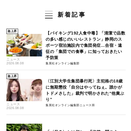
新着記事
急上昇
【バイキング192人食中毒】「清潔で品数
の多い感じのいいレストラン」静岡のス
ポーツ宿泊施設内で集団発症…合宿・遠
征の「集団での食事」に知っておきたい
予防策
ニュース
2026.08.08
集英社オンライン編集部
急上昇
〈江別大学生集団暴行死〉主犯格の18歳
に無期懲役「自分はやってねぇ。誰かが
トドメさした」裁判で明かされた“他責ぶ
り”
ニュース
集英社オンライン編集部ニュース班
2026.08.08