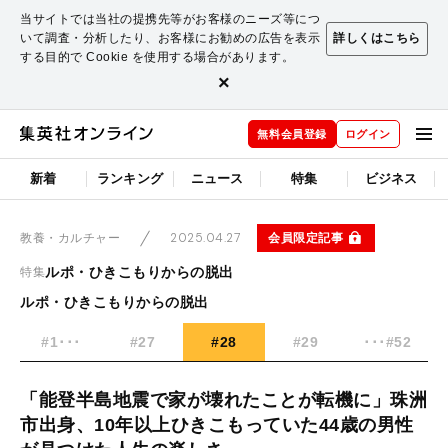
当サイトでは当社の提携先等がお客様のニーズ等につ
いて調査・分析したり、お客様にお勧めの広告を表示
詳しくはこちら
する目的で Cookie を使用する場合があります。
×
無料会員登録
ログイン
新着
ランキング
ニュース
特集
ビジネス
2025.04.27
会員限定記事
教養・カルチャー
ルポ・ひきこもりからの脱出
特集
ルポ・ひきこもりからの脱出
#1･･･
#27
#28
#29
･･･#52
「能登半島地震で家が壊れたことが転機に」珠洲
市出身、10年以上ひきこもっていた44歳の男性