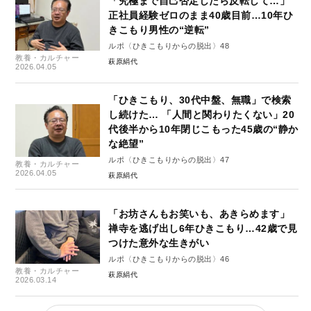
「究極まで自己否定したら反転して…」
正社員経験ゼロのまま40歳目前…10年ひ
きこもり男性の“逆転”
ルポ〈ひきこもりからの脱出〉48
教養・カルチャー
萩原絹代
2026.04.05
「ひきこもり、30代中盤、無職」で検索
し続けた… 「人間と関わりたくない」20
代後半から10年閉じこもった45歳の“静か
な絶望”
ルポ〈ひきこもりからの脱出〉47
教養・カルチャー
2026.04.05
萩原絹代
「お坊さんもお笑いも、あきらめます」
禅寺を逃げ出し6年ひきこもり…42歳で見
つけた意外な生きがい
ルポ〈ひきこもりからの脱出〉46
教養・カルチャー
萩原絹代
2026.03.14