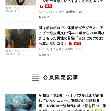
「今が一番楽しいっすよ」と言えるワケ
無料
教養・カルチャー
2024.09.07
ルポ〈ひきこもりからの脱出〉20
萩原絹代
肌はボロボロで、体液がダラダラと…ア
トピー性皮膚炎に悩み21歳から24年間ひ
きこもった男性の苦悩「自分は何の役に
も立たないゴミ」
無料
ルポ〈ひきこもりからの脱出〉21
教養・カルチャー
2024.11.30
萩原絹代
会員限定記事
AI相場「第2幕」へ！ バブルはまだ崩壊
していない…大化け期待の注目銘柄５
選！ NVIDIA一強時代に終止符を打つ「誰
もが知っている」あの会社とは