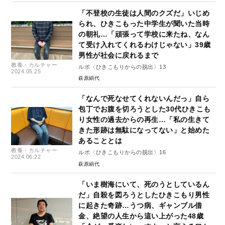
「不登校の生徒は人間のクズだ」いじめ
られ、ひきこもった中学生が聞いた当時
の朝礼…「頑張って学校に来たね、なん
て受け入れてくれるわけじゃない」39歳
男性が社会に戻れるまで
教養・カルチャー
ルポ〈ひきこもりからの脱出〉13
2024.05.25
萩原絹代
「なんで死なせてくれないんだっ」自ら
包丁でお腹を切ろうとした30代ひきこも
り女性の過去からの再生…「私の生きて
きた形跡は無駄になってない」と始めた
あることとは
教養・カルチャー
ルポ〈ひきこもりからの脱出〉16
2024.06.22
萩原絹代
「いま樹海にいて、死のうとしているん
だ」自殺を図ろうとしたひきこもり男性
に起きた奇跡…うつ病、ギャンブル借
金、絶望の人生から這い上がった48歳