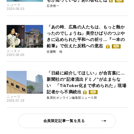
有料
ニュース
石井僚一
2026.08.03
「あの時、広島の人たちは、もっと熱か
ったのでしょうね」美空ひばりのつぶや
きに込められた平和への祈り…『一本の
鉛筆』で伝えた反戦への意志
有料
エンタメ
佐藤剛
2025.08.06
「日経に紹介してほしい」が合言葉に…
新聞社の“記者流出ドミノ”が止まらな
い 「TikToker化まで求められた」現場
記者から不満続出
有料
ニュース
集英社オンライン編集部ニュース班
2026.07.18
会員限定記事一覧を見る