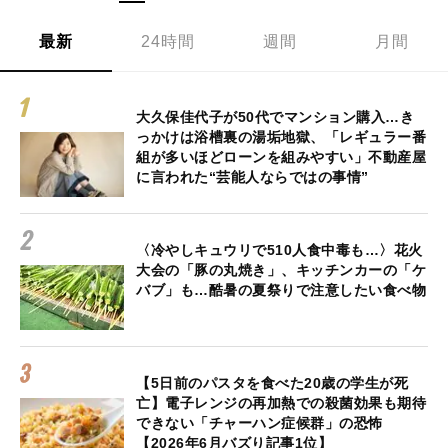
最新
24時間
週間
月間
大久保佳代子が50代でマンション購入…き
っかけは浴槽裏の湯垢地獄、「レギュラー番
組が多いほどローンを組みやすい」不動産屋
に言われた“芸能人ならではの事情”
〈冷やしキュウリで510人食中毒も…〉花火
大会の「豚の丸焼き」、キッチンカーの「ケ
バブ」も…酷暑の夏祭りで注意したい食べ物
【5日前のパスタを食べた20歳の学生が死
亡】電子レンジの再加熱での殺菌効果も期待
できない「チャーハン症候群」の恐怖
【2026年6月バズり記事1位】