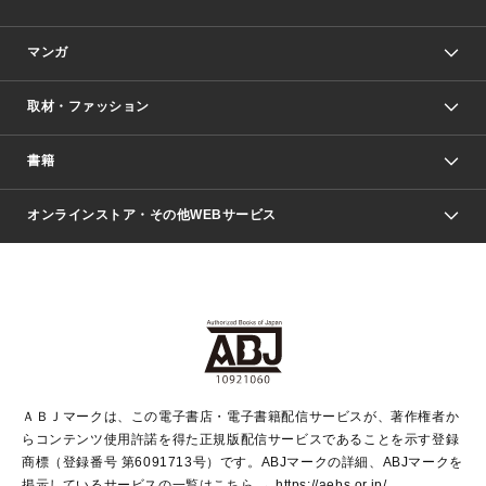
マンガ
取材・ファッション
少年マンガ
週刊少年ジャンプ
書籍
ファッション・美容
青年マンガ
ジャンプSQ.
Seventeen
週刊ヤングジャンプ
オンラインストア・その他WEBサービス
文芸・文庫・総合
芸能・情報・スポーツ
少女マンガ
Vジャンプ
non-no Web
ヤングジャンプ定期購読デジタル
すばる
Myojo
オンラインストア
りぼん
学芸・ノンフィクション・新書
最強ジャンプ
女性マンガ
@BAILA
ヤンジャン＋
小説すばる
週プレNEWS
マーガレット
集英社OTOコンテンツ
集英社 学芸編集部
少年ジャンプ＋
その他WEBサービス
クッキー
ライトノベル・ノベライズ
MAQUIA ONLINE
となりのヤングジャンプ
集英社 文芸ステーション
週プレ グラジャパ！
別冊マーガレット
SHUEISHA MANGA-ART HERITAGE
集英社 ビジネス書
ゼブラック
ココハナ
SHUEISHA ADNAVI
SPUR.JP
集英社Webマガジン Cobalt
グランドジャンプ
web 集英社文庫
キッズ
web Sportiva
マンガMee
ジャンプキャラクターズストア
集英社新書
ジャンプルーキー！
月刊オフィスユー
ＡＢＪマークは、この電子書店・電子書籍配信サービスが、著作権者か
EDITOR'S LAB
LEE
集英社オレンジ文庫
ウルトラジャンプ
青春と読書
パラスポ＋！
らコンテンツ使用許諾を得た正規版配信サービスであることを示す登録
集英社みらい文庫
リマコミ＋
HAPPY PLUS STORE
集英社新書プラス
ジャンプTOON
商標（登録番号 第6091713号）です。ABJマークの詳細、ABJマークを
Marisol
シフォン文庫
アジア人物史
S-KIDS.LAND
マンガMeets
掲示しているサービスの一覧はこちら →
https://aebs.or.jp/