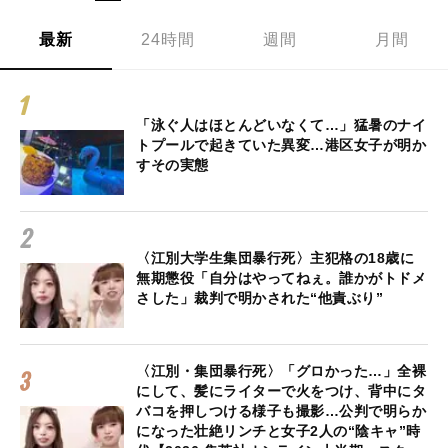
最新
24時間
週間
月間
「泳ぐ人はほとんどいなくて…」猛暑のナイ
トプールで起きていた異変…港区女子が明か
すその実態
〈江別大学生集団暴行死〉主犯格の18歳に
無期懲役「自分はやってねぇ。誰かがトドメ
さした」裁判で明かされた“他責ぶり”
〈江別・集団暴行死〉「グロかった…」全裸
にして、髪にライターで火をつけ、背中にタ
バコを押しつける様子も撮影…公判で明らか
になった壮絶リンチと女子2人の“陰キャ”時