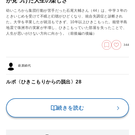
が見つけた人生の楽しさ
幼いころから集団行動が苦手だった石尾大輔さん（44）は、中学３年の
ときいじめを受けて不眠と幻聴がひどくなり、統合失調症と診断され
た。大学を卒業したが就活もできず、10年以上ひきこもった。能登半島
地震で珠洲市の実家が半壊し、ひきこもっていた部屋を失ったことで、
人生が思いがけない方向に向かう。
（前後編の後編）
344
萩原絹代
ルポ〈ひきこもりからの脱出〉28
続きを読む