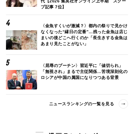
代【2026 集英社オンライン上半期 スクー
プ記事 7位】
〈金魚すくいが激減？〉都内の祭りで見かけ
なくなった“縁日の定番”…残った金魚は店じ
まいの後どこへ行くのか「長生きする金魚は
あまり見たことがない」
〈屈辱のプーチン〉習近平に「値切られ」
「無視され」まるで主従関係…苦境深刻化の
ロシアが中国の属国になりつつある背景
ニュースランキングの一覧を見る