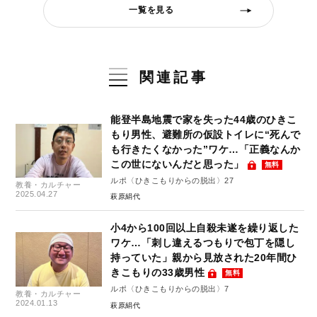
一覧を見る
関連記事
能登半島地震で家を失った44歳のひきこ
もり男性、避難所の仮設トイレに“死んで
も行きたくなかった”ワケ…「正義なんか
この世にないんだと思った」
無料
ルポ〈ひきこもりからの脱出〉27
教養・カルチャー
2025.04.27
萩原絹代
小4から100回以上自殺未遂を繰り返した
ワケ…「刺し違えるつもりで包丁を隠し
持っていた」親から見放された20年間ひ
きこもりの33歳男性
無料
ルポ〈ひきこもりからの脱出〉7
教養・カルチャー
2024.01.13
萩原絹代