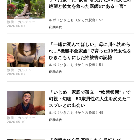
絶望と彼女を救った医師の“ある一言”
ルポ〈ひきこもりからの脱出〉52
教養・カルチャー
2026.06.07
萩原絹代
「一緒に死んでほしい」母に川へ沈めら
れ…“機能不全家族”で育った30代女性を
ひきこもりにした性被害の記憶
ルポ〈ひきこもりからの脱出〉51
教養・カルチャー
萩原絹代
2026.06.07
「いじめ→家庭で孤立→“軟禁状態”」で
幻視・幻聴…53歳男性の人生を変えたコ
スプレとの出会い
ルポ〈ひきこもりからの脱出〉49
教養・カルチャー
萩原絹代
2026.05.10