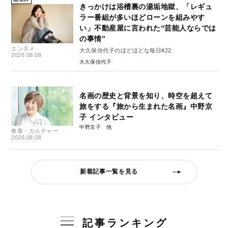
きっかけは浴槽裏の湯垢地獄、「レギュ
ラー番組が多いほどローンを組みやす
い」不動産屋に言われた“芸能人ならでは
の事情”
エンタメ
大久保佳代子のほどほどな毎日#22
2026.08.08
大久保佳代子
名画の歴史と背景を知り、時空を超えて
旅をする『旅から生まれた名画』中野京
子 インタビュー
中野京子
教養・カルチャー
2026.08.08
新着記事一覧を見る
記事ランキング