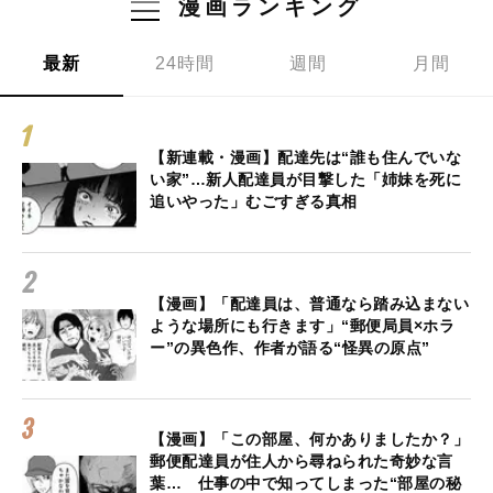
漫画ランキング
最新
24時間
週間
月間
【新連載・漫画】配達先は“誰も住んでいな
い家”…新人配達員が目撃した「姉妹を死に
追いやった」むごすぎる真相
【漫画】「配達員は、普通なら踏み込まない
ような場所にも行きます」“郵便局員×ホラ
ー”の異色作、作者が語る“怪異の原点”
【漫画】「この部屋、何かありましたか？」
郵便配達員が住人から尋ねられた奇妙な言
葉… 仕事の中で知ってしまった“部屋の秘