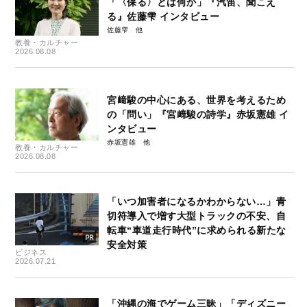
「〈保る〉とは何か」『汽笛、聞こえ
る』佐藤雫 インタビュー
佐藤雫
教養・カルチャー
2026.08.08
宮﨑駿の中心にある、世界を考えるため
の「問い」『宮﨑駿の詩学』赤坂憲雄 イ
ンタビュー
赤坂憲雄
教養・カルチャー
2026.08.08
「いつ加害者になるかわからない…」青
切符導入で増す大型トラックの不安、自
転車“車道走行時代”に求められる新たな
安全対策
ビジネス
2026.07.21
「沖縄の海でゲーム三昧」「ディズニー