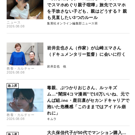
でスマホめぐり親子喧嘩」旅先でスマホ
を手放さない子ども、親はどうする？ 親
も見直したい3つのルール
ニュース
集英社オンライン編集部ニュース班
2026.08.08
岩井圭也さん（作家）が山崎エマさん
（ドキュメンタリー監督）に会いに行く
岩井圭也
教養・カルチャー
2026.08.08
急上昇
毒親、ぶつかりおじさん、ルッキズ
ム…“闇深4コマ漫画”で10万いいね、元で
んぱ組.inc・鹿目凛がセカンドキャリアで
抱いた危機感「このままではアイドル崩
れに」
教養・カルチャー
2026.08.08
キムラ
大久保佳代子が50代でマンション購入…
急上昇