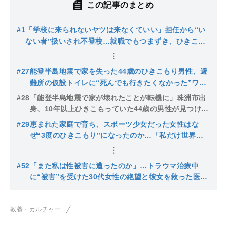
この記事のまとめ
#1
「学校に来られないヤツは来なくていい」担任から“い
ない者”扱いされ不登校…就職でもつまずき、ひきこも
りに。親に「働かないなら家から出ていけ！」と言わ
れ、遂に…
#27
能登半島地震で家を失った44歳のひきこもり男性、避
難所の仮設トイレに“死んでも行きたくなかった”ワ
ケ…「正義なんかこの世にないんだと思った」
#28
「能登半島地震で家が壊れたことが転機に」珠洲市出
身、10年以上ひきこもっていた44歳の男性が見つけた
人生の楽しさ
#29
恵まれた家庭で育ち、スポーツ少女だった女性はな
ぜ“3度のひきこもり”になったのか…「私だけ世界か
ら消えないかな」有料道路を自転車で爆走した過去も
#52
「また私は性被害に遭ったのか」…トラウマ治療中
に“被害”を受けた30代女性の絶望と彼女を救った医師
の“ある一言”
教養・カルチャー