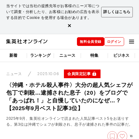
当サイトでは当社の提携先等がお客様のニーズ等につ
いて調査・分析したり、お客様にお勧めの広告を表示
詳しくはこちら
する目的で Cookie を使用する場合があります。
×
無料会員登録
ログイン
新着
ランキング
ニュース
特集
ビジネス
2025.10.06
会員限定記事
ニュース
〈沖縄・ホテル殺人事件〉大分の超人気シェフが
包丁で刺殺…逮捕された息子（20）をブログで
「あっぱれ！」と自慢していたのになぜ…？
【2025年9月ベスト記事3位】
2025年9月、集英社オンラインで読まれた人気記事ベスト5をお送りす
る。第3位は沖縄でシェフが刺殺され、息子が逮捕された事件の記事だ。
16