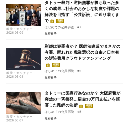
タトゥー裁判・逆転無罪が勝ち取った多
くの成果…社会のおかしな制度や課題の
解決を目指す「公共訴訟」に辿り着くま
で
有料
はじめての公共訴訟 #7
教養・カルチャー
2026.06.09
亀石倫子
彫師は犯罪者か？ 医師法違反でまさかの
有罪、問われた職業選択の自由と日本初
の訴訟費用クラウドファンディング
有料
はじめての公共訴訟 #6
教養・カルチャー
2026.06.08
亀石倫子
タトゥーは医療行為なのか？ 大阪府警が
突然の一斉摘発…罰金30万円支払いを拒
否した彫師の決断
有料
はじめての公共訴訟 #5
教養・カルチャー
亀石倫子
2026.06.07