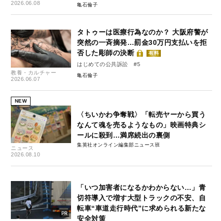
2026.06.08
亀石倫子
タトゥーは医療行為なのか？ 大阪府警が
突然の一斉摘発…罰金30万円支払いを拒
否した彫師の決断
有料
はじめての公共訴訟 #5
教養・カルチャー
亀石倫子
2026.06.07
NEW
〈ちいかわ争奪戦〉「転売ヤーから買う
なんて魂を売るようなもの」映画特典シ
ールに殺到…満席続出の裏側
集英社オンライン編集部ニュース班
ニュース
2026.08.10
「いつ加害者になるかわからない…」青
切符導入で増す大型トラックの不安、自
転車“車道走行時代”に求められる新たな
安全対策