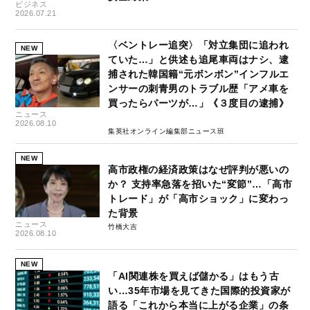
ビジネス
2026.07.21
〈ベントレー追突〉「対立集団に追われ
NEW
ていた…」と供述も追尾車両はナシ、逮
捕された韓国籍“元ボンボン”インフルエ
ンサーの刺青男のトラブル歴「アメ車を
買ったらパーツが…」《３度目の逮捕》
ニュース
2026.08.10
集英社オンライン編集部ニュース班
NEW
高市政権の経済政策はなぜ評判が悪いの
か？ 支持率急落を招いた“変節”…「高市
トレード」が「高市ショック」に変わっ
た背景
ニュース
竹橋大吉
2026.08.10
NEW
「AI関連株を買えば儲かる」はもう古
い…35年市場を見てきた国際的投資家が
語る「これから本当に上がる企業」の条