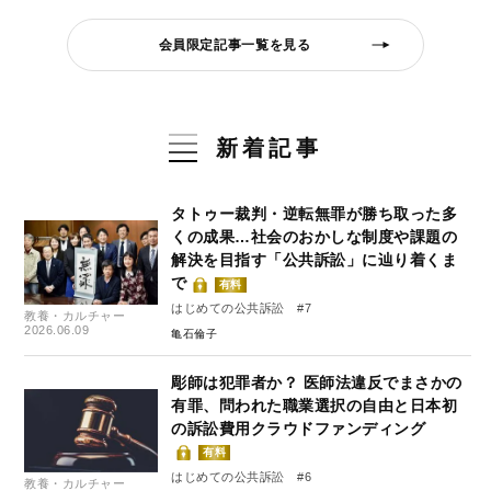
会員限定記事一覧を見る
新着記事
タトゥー裁判・逆転無罪が勝ち取った多
くの成果…社会のおかしな制度や課題の
解決を目指す「公共訴訟」に辿り着くま
で
有料
はじめての公共訴訟 #7
教養・カルチャー
2026.06.09
亀石倫子
彫師は犯罪者か？ 医師法違反でまさかの
有罪、問われた職業選択の自由と日本初
の訴訟費用クラウドファンディング
有料
はじめての公共訴訟 #6
教養・カルチャー