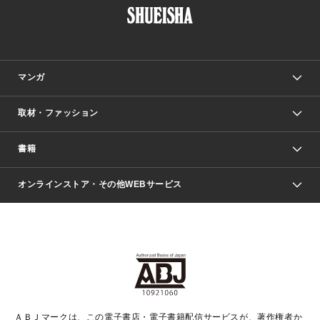
マンガ
取材・ファッション
少年マンガ
週刊少年ジャンプ
書籍
ファッション・美容
青年マンガ
ジャンプSQ.
Seventeen
週刊ヤングジャンプ
オンラインストア・その他WEBサービス
文芸・文庫・総合
芸能・情報・スポーツ
少女マンガ
Vジャンプ
non-no Web
ヤングジャンプ定期購読デジタル
すばる
Myojo
オンラインストア
りぼん
学芸・ノンフィクション・新書
最強ジャンプ
女性マンガ
@BAILA
ヤンジャン＋
小説すばる
週プレNEWS
マーガレット
集英社OTOコンテンツ
集英社 学芸編集部
少年ジャンプ＋
その他WEBサービス
クッキー
ライトノベル・ノベライズ
MAQUIA ONLINE
となりのヤングジャンプ
集英社 文芸ステーション
週プレ グラジャパ！
別冊マーガレット
SHUEISHA MANGA-ART HERITAGE
集英社 ビジネス書
ゼブラック
ココハナ
SHUEISHA ADNAVI
SPUR.JP
集英社Webマガジン Cobalt
グランドジャンプ
web 集英社文庫
キッズ
web Sportiva
マンガMee
ジャンプキャラクターズストア
集英社新書
ジャンプルーキー！
月刊オフィスユー
ＡＢＪマークは、この電子書店・電子書籍配信サービスが、著作権者か
EDITOR'S LAB