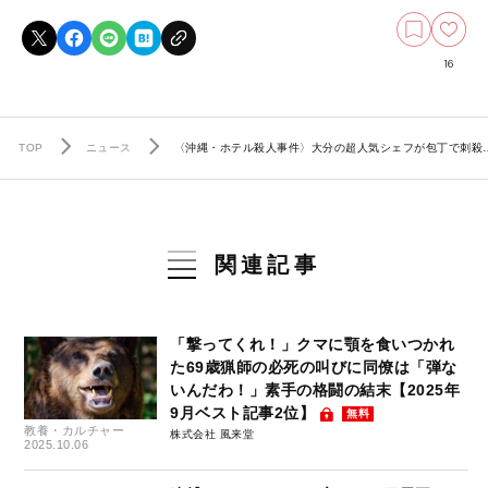
16
TOP
ニュース
〈沖縄・ホテル殺人事件〉大分の超人気シェフが包丁で刺殺…
関連記事
「撃ってくれ！」クマに顎を食いつかれ
た69歳猟師の必死の叫びに同僚は「弾な
いんだわ！」素手の格闘の結末【2025年
9月ベスト記事2位】
無料
教養・カルチャー
株式会社 風来堂
2025.10.06