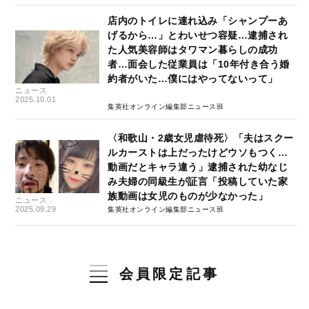
店内のトイレに連れ込み「シャンプーあ
げるから…」とわいせつ容疑…逮捕され
た人気美容師はタワマン暮らしの成功
者…面会した従業員は「10年付き合う婚
約者がいた…僕にはやってないって」
ニュース
2025.10.01
集英社オンライン編集部ニュース班
〈和歌山・2歳女児虐待死〉「夫はスクー
ルカーストは上だったけどウソもつく…
動画だとキャラ違う」逮捕された幼なじ
み夫婦の同級生が証言「投稿していた家
族動画は女児のものが少なかった」
ニュース
2025.09.29
集英社オンライン編集部ニュース班
会員限定記事