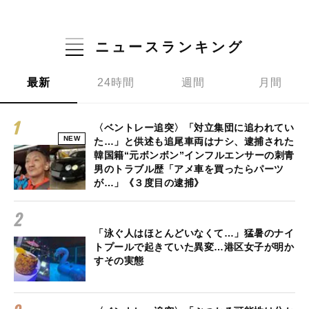
ニュースランキング
最新
24時間
週間
月間
〈ベントレー追突〉「対立集団に追われてい
NEW
た…」と供述も追尾車両はナシ、逮捕された
韓国籍“元ボンボン”インフルエンサーの刺青
男のトラブル歴「アメ車を買ったらパーツ
が…」《３度目の逮捕》
「泳ぐ人はほとんどいなくて…」猛暑のナイ
トプールで起きていた異変…港区女子が明か
すその実態