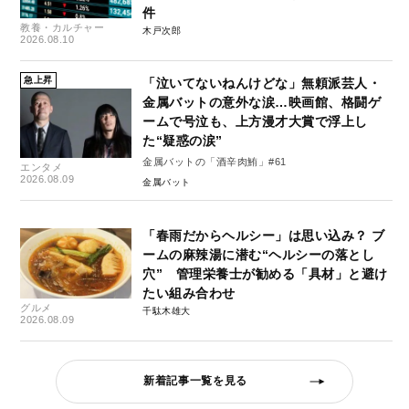
件
教養・カルチャー
木戸次郎
2026.08.10
急上昇
「泣いてないねんけどな」無頼派芸人・
金属バットの意外な涙…映画館、格闘ゲ
ームで号泣も、上方漫才大賞で浮上し
た“疑惑の涙”
金属バットの「酒辛肉鮪」#61
エンタメ
2026.08.09
金属バット
「春雨だからヘルシー」は思い込み？ ブ
ームの麻辣湯に潜む“ヘルシーの落とし
穴” 管理栄養士が勧める「具材」と避け
たい組み合わせ
グルメ
千駄木雄大
2026.08.09
新着記事一覧を見る