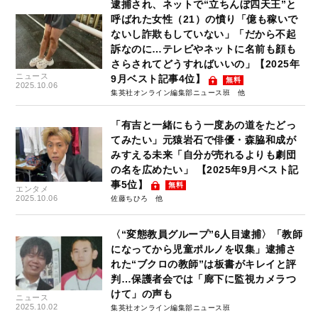
逮捕され、ネットで“立ちんぼ四天王”と
呼ばれた女性（21）の憤り「億も稼いで
ないし詐欺もしていない」「だから不起
訴なのに…テレビやネットに名前も顔も
さらされてどうすればいいの」【2025年
ニュース
9月ベスト記事4位】
無料
2025.10.06
集英社オンライン編集部ニュース班
「有吉と一緒にもう一度あの道をたどっ
てみたい」元猿岩石で俳優・森脇和成が
みすえる未来「自分が売れるよりも劇団
の名を広めたい」 【2025年9月ベスト記
事5位】
無料
エンタメ
2025.10.06
佐藤ちひろ
〈“変態教員グループ”6人目逮捕〉「教師
になってから児童ポルノを収集」逮捕さ
れた“ブクロの教師”は板書がキレイと評
判…保護者会では「廊下に監視カメラつ
けて」の声も
ニュース
2025.10.02
集英社オンライン編集部ニュース班