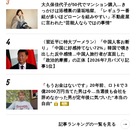
大久保佳代子が50代でマンション購入…き
っかけは浴槽裏の湯垢地獄、「レギュラー番
組が多いほどローンを組みやすい」不動産屋
に言われた“芸能人ならではの事情”
〈習近平に特大ブーメラン〉「中国人客お断
り」「中国に好感持てない72%」韓国で噴き
出した反中感情…中国人旅行者が直面した
「政治的摩擦」の正体【2026年7月バズり記
事1位】
「もうお金はないです」20年前、ロト6で３
億2000万円当てた男は今…当選後も会社を
辞めなかった男が定年後に気づいた“本当の
自由”
有料
記事ランキングの一覧を見る