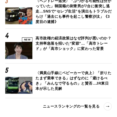
〈ベントレー追突〉「ぶつかる可能性は分か
っていた」韓国籍の刺青男が7台に衝突し逃
走…SNSで“セレブ生活”を演出もトラブルだ
らけ「過去にも事件を起こし警察沙汰」《3
度目の逮捕》
高市政権の経済政策はなぜ評判が悪いのか？
NEW
支持率急落を招いた“変節”…「高市トレー
ド」が「高市ショック」に変わった背景
〈満員山手線にベビーカーで炎上〉「折りた
たまず乗車できる」はずなのに「避けるべ
き」「みんなで守るもの」と賛否…JR東日
本が示した見解
ニュースランキングの一覧を見る