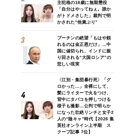
主犯格の18歳に無期懲役
「自分はやってねぇ。誰か
がトドメさした」裁判で明
かされた“他責ぶり”
プーチンの絶望「もはや頼
れるのは金正恩だけ」…中
国に値切られ、インドに振
り回される“大国ロシア”の
悲しい現実
〈江別・集団暴行死〉「グ
ロかった…」全裸にして、
髪にライターで火をつけ、
背中にタバコを押しつける
様子も撮影…公判で明らか
になった壮絶リンチと女子2
人の“陰キャ”時代【2026 集
英社オンライン上半期 ス
クープ記事 7位】