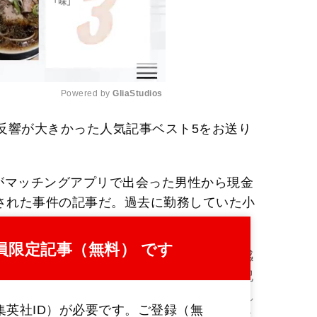
Powered by 
GliaStudios
で反響が大きかった人気記事ベスト5をお送り
M
u
t
がマッチングアプリで出会った男性から現金
e
捕された事件の記事だ。過去に勤務していた小
されていたという。
員限定記事（無料） です
記事。実際に襲われた猟師の実体験は臨場感
沖縄のホテルでシェフが刺殺された事件の記
天王」と呼ばれメディアに顔写真をさらされ
集英社ID）が必要です。ご登録（無
、第5位は元猿岩石・森脇和成さんのインタ