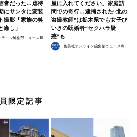
信者だった…虐待
屋に入れてください」家庭訪
期にサンタに変装
問での奇行…逮捕された“北の
ト撮影「家族の笑
盗撮教師”は栃木県でも女子び
と癒し」
いきの既婚者“セクハラ疑
惑”も
ンライン編集部ニュース班
集英社オンライン編集部ニュース班
員限定記事