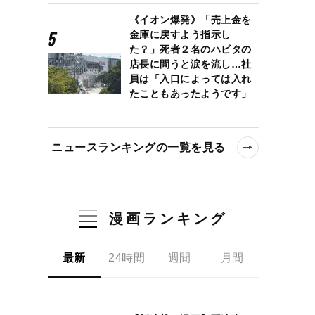
《イオン爆発》「売上金を
金庫に戻すよう指示し
詐欺もしていない」「だから不起訴なのに…テレビやネットに名前も顔も
た？」死者２名のハビタの
店長に問うと涙を流し…社
員は「入口によっては入れ
たこともあったようです」
ニュースランキングの一覧を見る
漫画ランキング
最新
24時間
週間
月間