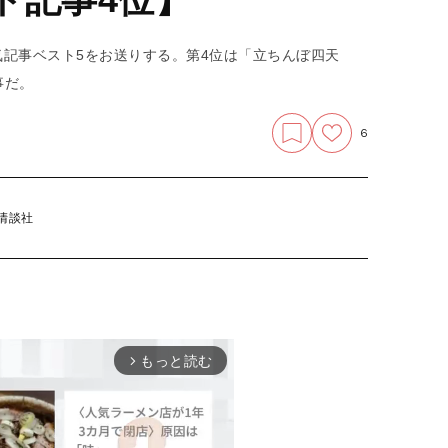
気記事ベスト5をお送りする。第4位は「立ちんぼ四天
事だ。
6
清談社
もっと読む
arrow_forward_ios