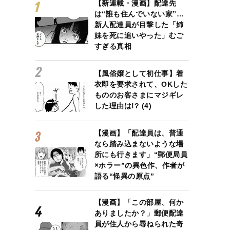
【新連載・漫画】配達先
は“誰も住んでいない家”…
新人配達員が目撃した「姉
妹を死に追いやった」むご
すぎる真相
【風俗嬢として初仕事】着
衣即を要求されて、OKした
もののお客さまにマジギレ
した理由は!? (4)
【漫画】「配達員は、普通
なら踏み込まないような場
所にも行きます」“郵便局員
×ホラー”の異色作、作者が
語る“怪異の原点”
【漫画】「この部屋、何か
ありましたか？」郵便配達
員が住人から尋ねられた奇