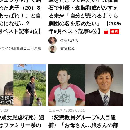
れた息子（20）を
石で俳優・森脇和成がみすえ
あっぱれ！」と自
る未来「自分が売れるよりも
のになぜ…？
劇団の名を広めたい」 【2025
9月ベスト記事3位】
年9月ベスト記事5位】
無料
佐藤ちひろ
ンライン編集部ニュース班
森脇和成
09.29
ニュース
2025.09.21
2歳女児虐待死〉逮
〈変態教員グループ5人目逮
はファミリー系の
捕〉「お母さん…娘さんの部