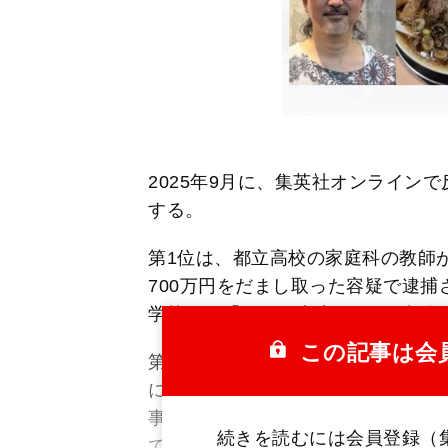
2025年9月に、集英社オンライン
する。
第1位は、都立高校の家庭科の教師
700万円をだまし取った容疑で逮
学校では「優しい先生」として認知
この記事は会
第2位は、被害が相次ぐクマ襲撃の
にあふれ、話題となった。第3位は
事、第4位は逮捕時に「立ちんぼ四
続きを読むには会員登録（
てしまった女性のインタビュー記事