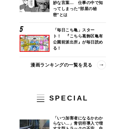
妙な言葉… 仕事の中で知
ってしまった“部屋の秘
密”とは
「毎日こち亀」スター
ト！ 『こちら葛飾区亀有
公園前派出所』が毎日読め
る！
漫画ランキングの一覧を見る
SPECIAL
「いつ加害者になるかわか
らない…」青切符導入で増
す大型トラックの不安、自