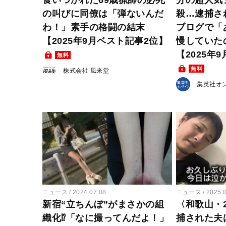
の叫びに同僚は「弾ないんだ
殺…逮捕さ
わ！」素手の格闘の結末
ブログで「
【2025年9月ベスト記事2位】
慢していた
【2025年
無料
無料
株式会社 風来堂
集英社オ
ニュース
2024.07.08
ニュース
2025.
新宿“立ちんぼ”がまさかの組
〈和歌山・
織化⁉「なに撮ってんだよ！」
捕された夫