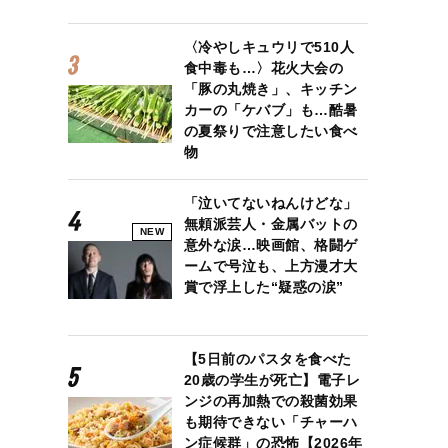
〈冷やしキュウリで510人
食中毒も…〉花火大会の
「豚の丸焼き」、キッチン
カーの「ケバブ」も…酷暑
の夏祭りで注意したい食べ
物
「泣いてないねんけどな」
無頼派芸人・金属バットの
NEW
意外な涙…映画館、格闘ゲ
ームで号泣も、上方漫才大
賞で浮上した“疑惑の涙”
【5日前のパスタを食べた
20歳の学生が死亡】電子レ
ンジの再加熱での殺菌効果
も期待できない「チャーハ
ン症候群」の恐怖【2026年