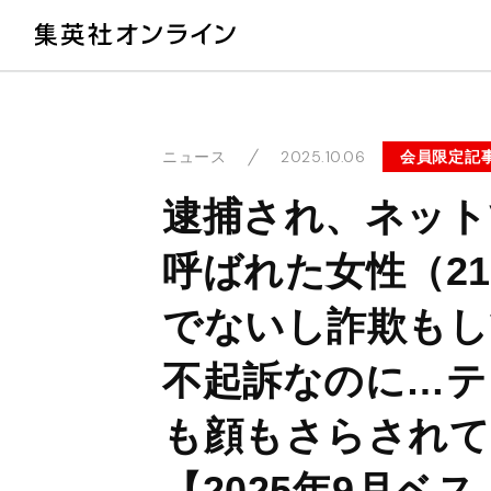
教
2025.10.06
会員限定記
ニュース
逮捕され、ネット
呼ばれた女性（2
でないし詐欺もし
不起訴なのに…テ
も顔もさらされて
【2025年9月ベ