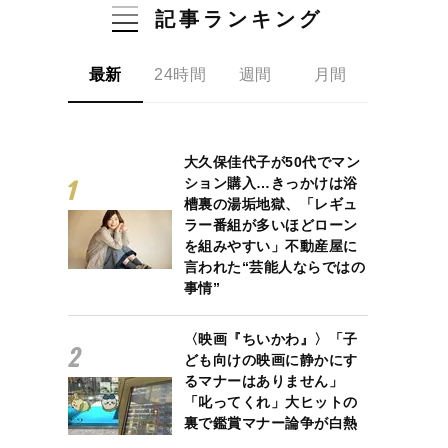
記事ランキング
最新
24時間
週間
月間
大久保佳代子が50代でマン
ション購入…きっかけは浴
槽裏の湯垢地獄、「レギュ
ラー番組が多いほどローン
を組みやすい」不動産屋に
言われた“芸能人ならではの
事情”
〈映画『ちいかわ』〉「子
ども向けの映画に静かにす
るマナーはありません」
「叱ってくれ」大ヒットの
裏で鑑賞マナー論争が白熱