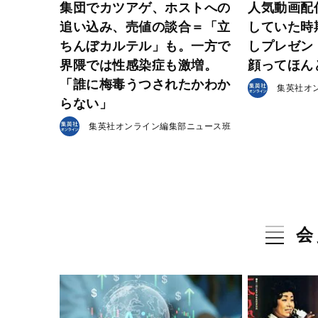
集団でカツアゲ、ホストへの
人気動画配
追い込み、売値の談合＝「立
していた時
ちんぼカルテル」も。一方で
しプレゼン
界隈では性感染症も激増。
顔ってほん
「誰に梅毒うつされたかわか
集英社オ
らない」
集英社オンライン編集部ニュース班
会