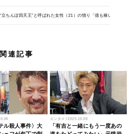
“立ちんぼ四天王”と呼ばれた女性（21）の憤り「億も稼いでないし
関連記事
10.06
エンタメ
2025.10.06
テル殺人事件〉大
「有吉と一緒にもう一度あの
シェフが包丁で刺
道をたどってみたい」元猿岩