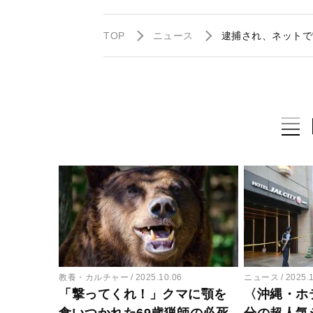
TOP
ニュース
逮捕され、ネットで
教養・カルチャー
2025.10.06
ニュース
2025.
「撃ってくれ！」クマに顎を
〈沖縄・ホ
食いつかれた69歳猟師の必死
分の超人気