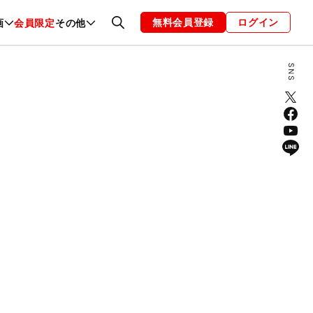
無料会員登録
ログイン
画
会員限定
その他
ファッション
恋愛・結婚
編集部
お知らせ