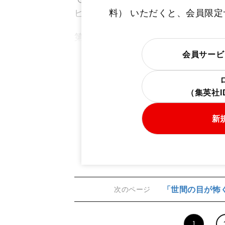
ビュー記事だ。
料） いただくと、会員限
第1～5位のランキングは以下の通り
会員サービ
（集英社
新
「世間の目が怖
次のページ
1