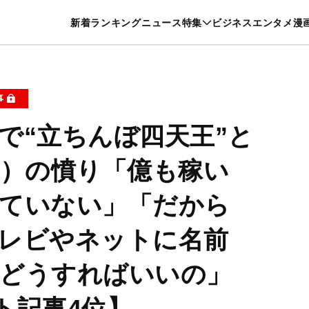
特集一覧を見る
漫画一覧を見る
新着
ランキング
ニュース
特集
ビジネス
エンタメ
漫
養・カルチャー
暮らし
スポーツ
ヘルスケア
美容
グルメ
事
で“立ちんぼ四天王”と
1）の憤り「億も稼い
ていない」「だから
レビやネットに名前
どうすればいいの」
スト記事4位】