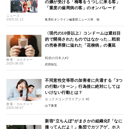
の嬢が受ける「梅毒をうつしに来る客」
「重度の歯周病の客」のオンパレード
ニュース
2025.01.12
集英社オンライン編集部ニュース班
〈現代の10倍以上〉コンドームは避妊目
的で開発されたものではなかった…戦前
の売春界隈に溢れた「花柳病」の蔓延
戦前の日本人#2
教養・カルチャー
2025.06.05
武田知弘
不同意性交等罪の加害者に共通する「3つ
の行動パターン」行為後に絶対にしては
いけない行動とは？
セックスコンプライアンス #2
教養・カルチャー
山下素童
2025.04.07
新宿“立ちんぼ”がまさかの組織化⁉「なに
撮ってんだよ！」集団でカツアゲ、ホス