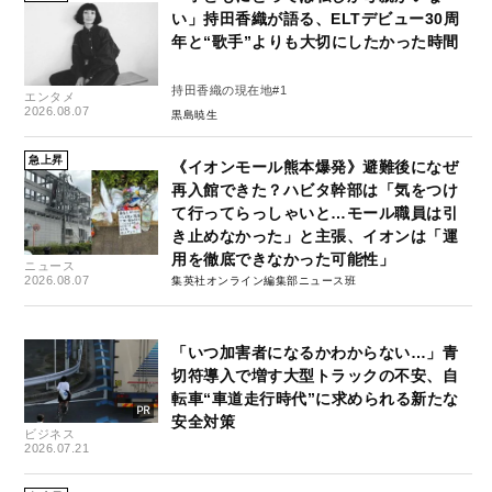
い」持田香織が語る、ELTデビュー30周
年と“歌手”よりも大切にしたかった時間
持田香織の現在地#1
エンタメ
2026.08.07
黒島暁生
急上昇
《イオンモール熊本爆発》避難後になぜ
再入館できた？ハビタ幹部は「気をつけ
て行ってらっしゃいと…モール職員は引
き止めなかった」と主張、イオンは「運
用を徹底できなかった可能性」
ニュース
2026.08.07
集英社オンライン編集部ニュース班
「いつ加害者になるかわからない…」青
切符導入で増す大型トラックの不安、自
転車“車道走行時代”に求められる新たな
安全対策
ビジネス
2026.07.21