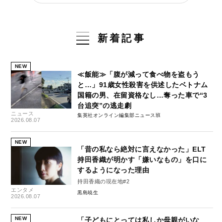
新着記事
NEW
≪飯能≫「腹が減って食べ物を盗もう
と…」91歳女性殺害を供述したベトナム
国籍の男、在留資格なし…奪った車で“3
台追突”の逃走劇
ニュース
集英社オンライン編集部ニュース班
2026.08.07
NEW
「昔の私なら絶対に言えなかった」ELT
持田香織が明かす「嫌いなもの」を口に
するようになった理由
持田香織の現在地#2
エンタメ
黒島暁生
2026.08.07
NEW
「子どもにとっては私しか母親がいな