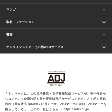
マンガ
取材・ファッション
少年マンガ
週刊少年ジャンプ
書籍
ファッション・美容
青年マンガ
ジャンプSQ.
Seventeen
週刊ヤングジャンプ
オンラインストア・その他WEBサービス
文芸・文庫・総合
芸能・情報・スポーツ
少女マンガ
Vジャンプ
non-no Web
ヤングジャンプ定期購読デジタル
すばる
Myojo
オンラインストア
りぼん
学芸・ノンフィクション・新書
最強ジャンプ
女性マンガ
@BAILA
ヤンジャン＋
小説すばる
週プレNEWS
マーガレット
集英社OTOコンテンツ
集英社 学芸編集部
少年ジャンプ＋
その他WEBサービス
クッキー
ライトノベル・ノベライズ
MAQUIA ONLINE
となりのヤングジャンプ
集英社 文芸ステーション
週プレ グラジャパ！
別冊マーガレット
SHUEISHA MANGA-ART HERITAGE
集英社 ビジネス書
ゼブラック
ココハナ
SHUEISHA ADNAVI
SPUR.JP
集英社Webマガジン Cobalt
グランドジャンプ
web 集英社文庫
キッズ
web Sportiva
マンガMee
ジャンプキャラクターズストア
集英社新書
ジャンプルーキー！
月刊オフィスユー
ＡＢＪマークは、この電子書店・電子書籍配信サービスが、著作権者か
EDITOR'S LAB
LEE
集英社オレンジ文庫
ウルトラジャンプ
青春と読書
パラスポ＋！
らコンテンツ使用許諾を得た正規版配信サービスであることを示す登録
集英社みらい文庫
リマコミ＋
HAPPY PLUS STORE
集英社新書プラス
ジャンプTOON
商標（登録番号 第6091713号）です。ABJマークの詳細、ABJマークを
Marisol
シフォン文庫
アジア人物史
S-KIDS.LAND
マンガMeets
掲示しているサービスの一覧はこちら →
https://aebs.or.jp/
shueisha vox
よみタイ
S-MANGA