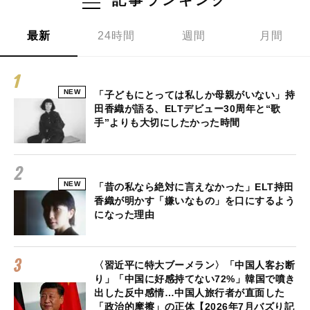
最新
24時間
週間
月間
NEW
「子どもにとっては私しか母親がいない」持
田香織が語る、ELTデビュー30周年と“歌
手”よりも大切にしたかった時間
NEW
「昔の私なら絶対に言えなかった」ELT持田
香織が明かす「嫌いなもの」を口にするよう
になった理由
〈習近平に特大ブーメラン〉「中国人客お断
り」「中国に好感持てない72%」韓国で噴き
出した反中感情…中国人旅行者が直面した
「政治的摩擦」の正体【2026年7月バズり記