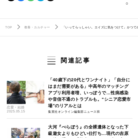
0
TOP
教養・カルチャー
「いってらっしゃい。エイズに気をつけて」かつて
関連記事
「40歳下の20代とワンナイト」「自分に
はまだ需要がある」中高年のマッチング
アプリ利用者増、いっぽうで…性病感染
や音信不通のトラブルも。“シニア恋愛市
場”のリアルとは
恋愛・結婚
2025.05.15
集英社オンライン編集部ニュース班
大河『べらぼう』の全裸遺体となった下
級遊女よりもひどい仕打ち…現代の吉原