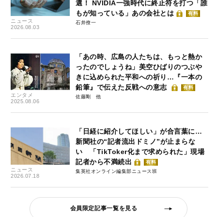
選！ NVIDIA一強時代に終止符を打つ「誰
もが知っている」あの会社とは
有料
ニュース
石井僚一
2026.08.03
「あの時、広島の人たちは、もっと熱か
ったのでしょうね」美空ひばりのつぶや
きに込められた平和への祈り…『一本の
鉛筆』で伝えた反戦への意志
有料
エンタメ
佐藤剛
2025.08.06
「日経に紹介してほしい」が合言葉に…
新聞社の“記者流出ドミノ”が止まらな
い 「TikToker化まで求められた」現場
記者から不満続出
有料
ニュース
集英社オンライン編集部ニュース班
2026.07.18
会員限定記事一覧を見る