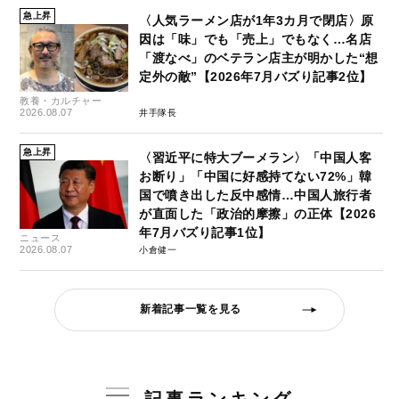
急上昇
〈人気ラーメン店が1年3カ月で閉店〉原
因は「味」でも「売上」でもなく…名店
「渡なべ」のベテラン店主が明かした“想
定外の敵”【2026年7月バズり記事2位】
教養・カルチャー
2026.08.07
井手隊長
急上昇
〈習近平に特大ブーメラン〉「中国人客
お断り」「中国に好感持てない72%」韓
国で噴き出した反中感情…中国人旅行者
が直面した「政治的摩擦」の正体【2026
年7月バズり記事1位】
ニュース
2026.08.07
小倉健一
新着記事一覧を見る
記事ランキング