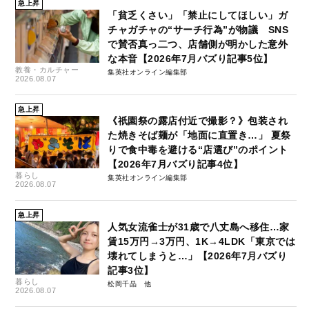
急上昇
「貧乏くさい」「禁止にしてほしい」ガ
チャガチャの“サーチ行為”が物議 SNS
で賛否真っ二つ、店舗側が明かした意外
な本音【2026年7月バズり記事5位】
教養・カルチャー
集英社オンライン編集部
2026.08.07
急上昇
《祇園祭の露店付近で撮影？》包装され
た焼きそば麺が「地面に直置き…」 夏祭
りで食中毒を避ける“店選び”のポイント
【2026年7月バズり記事4位】
暮らし
集英社オンライン編集部
2026.08.07
急上昇
人気女流雀士が31歳で八丈島へ移住…家
賃15万円→3万円、1K→4LDK「東京では
壊れてしまうと…」【2026年7月バズり
記事3位】
暮らし
松岡千晶
2026.08.07