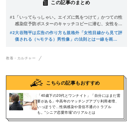
この記事のまとめ
#1
「いってらっしゃい。エイズに気をつけて」かつての性
感染症予防ポスターのキャッチコピーに潜む、女性を
「リスク」と位置づける誤った認識
#2
大谷翔平は広告の作り方も規格外「女性目線から見て評
価される（≒モテる）男性像」の法則とは一線を画
す“大谷独自の写真映え”を分析
教養・カルチャー
こちらの記事もおすすめ
「40歳下の20代とワンナイト」「自分にはまだ需
要がある」中高年のマッチングアプリ利用者増、
いっぽうで…性病感染や音信不通のトラブル
も。“シニア恋愛市場”のリアルとは