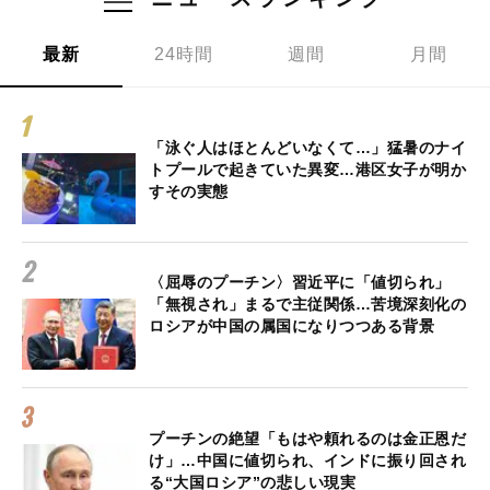
最新
24時間
週間
月間
「泳ぐ人はほとんどいなくて…」猛暑のナイ
トプールで起きていた異変…港区女子が明か
すその実態
〈屈辱のプーチン〉習近平に「値切られ」
「無視され」まるで主従関係…苦境深刻化の
ロシアが中国の属国になりつつある背景
プーチンの絶望「もはや頼れるのは金正恩だ
け」…中国に値切られ、インドに振り回され
る“大国ロシア”の悲しい現実