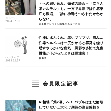
トへの追い込み、売値の談合＝「立ちん
ぼカルテル」も。一方で界隈では性感染
症も激増。「誰に梅毒うつされたかわか
ニュース
らない」
2024.07.08
集英社オンライン編集部ニュース班
性器に水ぶくれ、赤いブツブツ、痛み…
性器ヘルペスは一度かかると再発を繰り
返すやっかいな病気…風邪や多忙で免疫
機能が下がったときは要注意！
ヘルスケア
森勇磨
2023.12.17
会員限定記事
AI相場「第2幕」へ！ バブルはまだ崩壊
していない…大化け期待の注目銘柄５