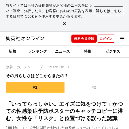
当サイトでは当社の提携先等がお客様のニーズ等につ
いて調査・分析したり、お客様にお勧めの広告を表示
詳しくはこちら
する目的で Cookie を使用する場合があります。
×
無料会員登録
ログイン
新着
ランキング
ニュース
特集
ビジネス
2025.08.19
教養・カルチャー
その男らしさはどこからきたの？
#1
#2
「いってらっしゃい。エイズに気をつけて」かつ
ての性感染症予防ポスターのキャッチコピーに潜
む、女性を「リスク」と位置づける誤った認識
1991年、エイズ予防財団が制作した啓発ポスターの「いってらっしゃ