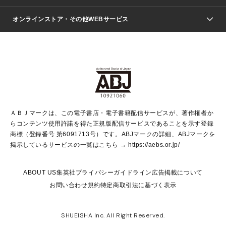
ジャンプSQ.
Seventeen
週刊ヤングジャンプ
オンラインストア・その他WEBサービス
文芸・文庫・総合
芸能・情報・スポーツ
少女マンガ
Vジャンプ
non-no Web
ヤングジャンプ定期購読デジタル
すばる
Myojo
オンラインストア
りぼん
学芸・ノンフィクション・新書
最強ジャンプ
女性マンガ
@BAILA
ヤンジャン＋
小説すばる
週プレNEWS
マーガレット
集英社OTOコンテンツ
集英社 学芸編集部
少年ジャンプ＋
その他WEBサービス
クッキー
ライトノベル・ノベライズ
MAQUIA ONLINE
となりのヤングジャンプ
集英社 文芸ステーション
週プレ グラジャパ！
別冊マーガレット
SHUEISHA MANGA-ART HERITAGE
集英社 ビジネス書
ゼブラック
ココハナ
SHUEISHA ADNAVI
SPUR.JP
集英社Webマガジン Cobalt
グランドジャンプ
web 集英社文庫
キッズ
web Sportiva
マンガMee
ジャンプキャラクターズストア
集英社新書
ジャンプルーキー！
月刊オフィスユー
ＡＢＪマークは、この電子書店・電子書籍配信サービスが、著作権者か
EDITOR'S LAB
LEE
集英社オレンジ文庫
ウルトラジャンプ
青春と読書
パラスポ＋！
らコンテンツ使用許諾を得た正規版配信サービスであることを示す登録
集英社みらい文庫
リマコミ＋
HAPPY PLUS STORE
集英社新書プラス
ジャンプTOON
商標（登録番号 第6091713号）です。ABJマークの詳細、ABJマークを
Marisol
シフォン文庫
アジア人物史
S-KIDS.LAND
マンガMeets
掲示しているサービスの一覧はこちら →
https://aebs.or.jp/
shueisha vox
よみタイ
S-MANGA
Web éclat
ダッシュエックス文庫
LEEマルシェ
kotoba
集英社ジャンプリミックス
ABOUT US
集英社プライバシーガイドライン
広告掲載について
T JAPAN:The New York Times Style Magazine
JUMP j BOOKS
お問い合わせ
規約
特定商取引法に基づく表示
SHOP Marisol
e!集英社
集英社コミック文庫
集英社女性誌ポータル
éclat premium
imidas
MEN'S NON-NO WEB
SHUEISHA Inc. All Right Reserved.
mirabella