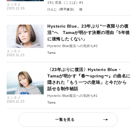
19と音楽（ことば）#1
エンタメ
2025.12.26
けんじ（岡平健治）
Hysteric Blue、23年ぶり“一夜限りの復
活”へ Tamaが明かす決断の理由「5年後
に後悔したくない」
Hysteric Blue復活への気持ち#2
エンタメ
Tama
2025.11.23
〈23年ぶりに復活〉Hysteric Blue・
Tamaが明かす『春〜spring〜』の曲名に
隠された「もう一つの意味」と今だから
話せる制作秘話
Hysteric Blue復活への気持ち#1
エンタメ
2025.11.23
Tama
一覧を見る