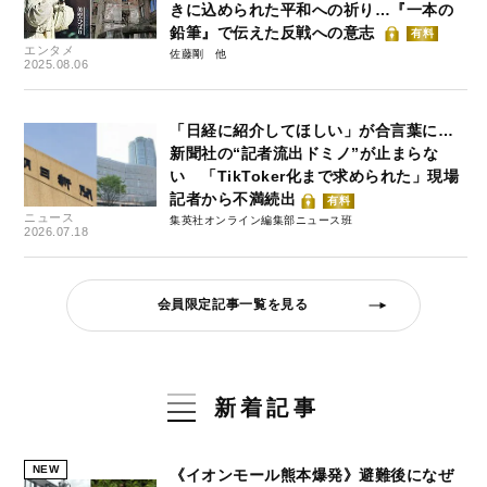
きに込められた平和への祈り…『一本の
鉛筆』で伝えた反戦への意志
有料
エンタメ
佐藤剛
2025.08.06
「日経に紹介してほしい」が合言葉に…
新聞社の“記者流出ドミノ”が止まらな
い 「TikToker化まで求められた」現場
記者から不満続出
有料
ニュース
集英社オンライン編集部ニュース班
2026.07.18
会員限定記事一覧を見る
新着記事
NEW
《イオンモール熊本爆発》避難後になぜ