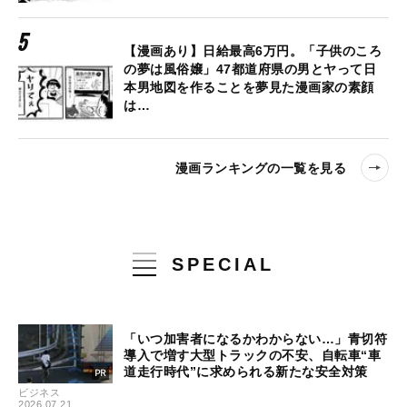
【漫画あり】日給最高6万円。「子供のころ
の夢は風俗嬢」47都道府県の男とヤって日
本男地図を作ることを夢見た漫画家の素顔
は…
漫画ランキングの一覧を見る
SPECIAL
「いつ加害者になるかわからない…」青切符
導入で増す大型トラックの不安、自転車“車
道走行時代”に求められる新たな安全対策
ビジネス
2026.07.21