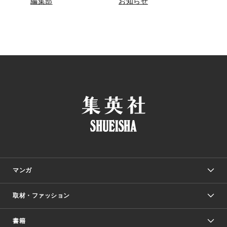
編集部
お知らせ
マンガ
取材・ファッション
少年マンガ
週刊少年ジャンプ
書籍
ファッション・美容
青年マンガ