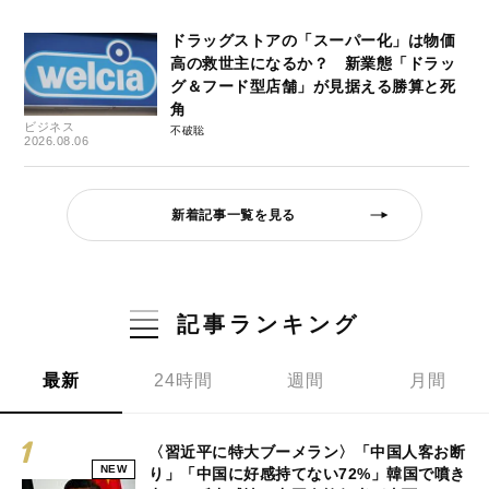
ドラッグストアの「スーパー化」は物価
高の救世主になるか？ 新業態「ドラッ
グ＆フード型店舗」が見据える勝算と死
角
ビジネス
不破聡
2026.08.06
新着記事一覧を見る
記事ランキング
最新
24時間
週間
月間
〈習近平に特大ブーメラン〉「中国人客お断
NEW
り」「中国に好感持てない72%」韓国で噴き