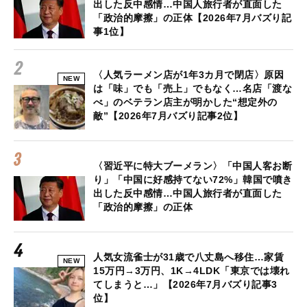
出した反中感情…中国人旅行者が直面した
「政治的摩擦」の正体【2026年7月バズり記
事1位】
〈人気ラーメン店が1年3カ月で閉店〉原因
NEW
は「味」でも「売上」でもなく…名店「渡な
べ」のベテラン店主が明かした“想定外の
敵”【2026年7月バズり記事2位】
〈習近平に特大ブーメラン〉「中国人客お断
り」「中国に好感持てない72%」韓国で噴き
出した反中感情…中国人旅行者が直面した
「政治的摩擦」の正体
人気女流雀士が31歳で八丈島へ移住…家賃
NEW
15万円→3万円、1K→4LDK「東京では壊れ
てしまうと…」【2026年7月バズり記事3
位】