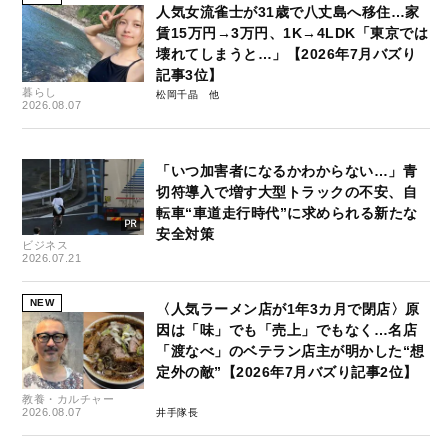
人気女流雀士が31歳で八丈島へ移住…家
賃15万円→3万円、1K→4LDK「東京では
壊れてしまうと…」【2026年7月バズり
記事3位】
暮らし
松岡千晶
2026.08.07
「いつ加害者になるかわからない…」青
切符導入で増す大型トラックの不安、自
転車“車道走行時代”に求められる新たな
安全対策
ビジネス
2026.07.21
NEW
〈人気ラーメン店が1年3カ月で閉店〉原
因は「味」でも「売上」でもなく…名店
「渡なべ」のベテラン店主が明かした“想
定外の敵”【2026年7月バズり記事2位】
教養・カルチャー
2026.08.07
井手隊長