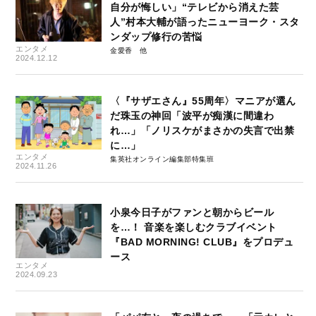
自分が悔しい」“テレビから消えた芸
人”村本大輔が語ったニューヨーク・スタ
ンダップ修行の苦悩
エンタメ
金愛香
2024.12.12
〈『サザエさん』55周年〉マニアが選ん
だ珠玉の神回「波平が痴漢に間違わ
れ…」「ノリスケがまさかの失言で出禁
に…」
エンタメ
集英社オンライン編集部特集班
2024.11.26
小泉今日子がファンと朝からビール
を…！ 音楽を楽しむクラブイベント
『BAD MORNING! CLUB』をプロデュ
ース
エンタメ
2024.09.23