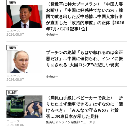
NEW
〈習近平に特大ブーメラン〉「中国人客
お断り」「中国に好感持てない72%」韓
国で噴き出した反中感情…中国人旅行者
が直面した「政治的摩擦」の正体【2026
年7月バズり記事1位】
ニュース
2026.08.07
小倉健一
NEW
プーチンの絶望「もはや頼れるのは金正
恩だけ」…中国に値切られ、インドに振
り回される“大国ロシア”の悲しい現実
ニュース
小倉健一
2026.08.07
急上昇
〈満員山手線にベビーカーで炎上〉「折
りたたまず乗車できる」はずなのに「避
けるべき」「みんなで守るもの」と賛
否…JR東日本が示した見解
ニュース
集英社オンライン編集部ニュース班
2026.08.06