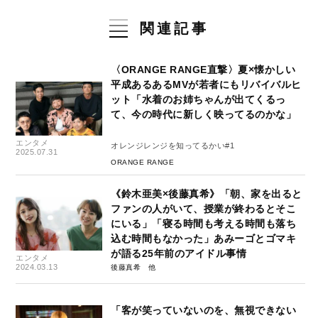
関連記事
〈ORANGE RANGE直撃〉夏×懐かしい
平成あるあるMVが若者にもリバイバルヒ
ット「水着のお姉ちゃんが出てくるっ
て、今の時代に新しく映ってるのかな」
エンタメ
オレンジレンジを知ってるかい#1
2025.07.31
ORANGE RANGE
《鈴木亜美×後藤真希》「朝、家を出ると
ファンの人がいて、授業が終わるとそこ
にいる」「寝る時間も考える時間も落ち
込む時間もなかった」あみーゴとゴマキ
が語る25年前のアイドル事情
エンタメ
2024.03.13
後藤真希
「客が笑っていないのを、無視できない