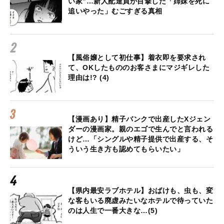
い家”…新人配達員が目撃した「姉妹を死に
追いやった」むごすぎる真相
【風俗嬢として初仕事】着衣即を要求され
て、OKしたもののお客さまにマジギレした
理由は!? (4)
【漫画あり】精子バンクで出産したXジェン
ダーの漫画家。親のエゴで生んでと言われる
けど…「シングルや精子提供で出産する、そ
ういう生き方も認めてもらいたい」
【県内最安ラブホテル】おばけも、虫も、変
な客もいる廃虚みたいなホテルで待っていた
のは人生で一番大きな…(5)