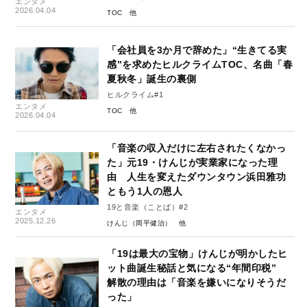
エンタメ
2026.04.04
TOC
「会社員を3か月で辞めた」“生きてる実
感”を求めたヒルクライムTOC、名曲「春
夏秋冬」誕生の裏側
ヒルクライム#1
エンタメ
TOC
2026.04.04
「音楽の収入だけに左右されたくなかっ
た」元19・けんじが実業家になった理
由 人生を変えたダウンタウン浜田雅功
ともう1人の恩人
19と音楽（ことば）#2
エンタメ
2025.12.26
けんじ（岡平健治）
「19は最大の宝物」けんじが明かしたヒ
ット曲誕生秘話と気になる“年間印税”
解散の理由は「音楽を嫌いになりそうだ
った」