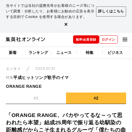
当サイトでは当社の提携先等がお客様のニーズ等につ
いて調査・分析したり、お客様にお勧めの広告を表示
詳しくはこちら
する目的で Cookie を使用する場合があります。
×
無料会員登録
ログイン
新着
ランキング
ニュース
特集
ビジネス
2025.07.31
エンタメ
平成ヒットソング歌手のイマ
特集
ORANGE RANGE
#1
#2
「ORANGE RANGE、バカやってるな～って思
われたら本望」結成25周年で振り返る幼馴染の
距離感だからこそ生まれるグルーヴ「僕たちの曲