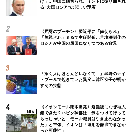
け」…中国に値切られ、インドに振り回され
る“大国ロシア”の悲しい現実
〈屈辱のプーチン〉習近平に「値切られ」
「無視され」まるで主従関係…苦境深刻化の
ロシアが中国の属国になりつつある背景
「泳ぐ人はほとんどいなくて…」猛暑のナイ
トプールで起きていた異変…港区女子が明か
すその実態
《イオンモール熊本爆発》避難後になぜ再入
NEW
館できた？ハビタ幹部は「気をつけて行って
らっしゃいと…モール職員は引き止めなかっ
た」と主張、イオンは「運用を徹底できなか
った可能性」