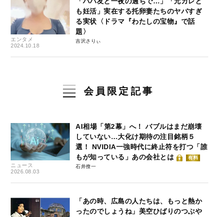
「パパ友と一夜の過ちで…」「元カレと
も妊活」実在する托卵妻たちのヤバすぎ
る実状〈ドラマ『わたしの宝物』で話
題〉
エンタメ
吉沢さりぃ
2024.10.18
会員限定記事
AI相場「第2幕」へ！ バブルはまだ崩壊
していない…大化け期待の注目銘柄５
選！ NVIDIA一強時代に終止符を打つ「誰
もが知っている」あの会社とは
有料
ニュース
石井僚一
2026.08.03
「あの時、広島の人たちは、もっと熱か
ったのでしょうね」美空ひばりのつぶや