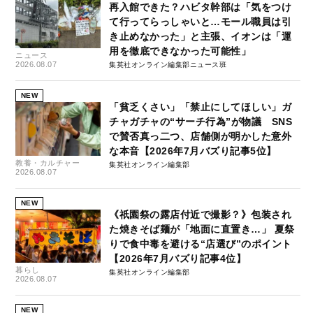
再入館できた？ハビタ幹部は「気をつけ
て行ってらっしゃいと…モール職員は引
き止めなかった」と主張、イオンは「運
用を徹底できなかった可能性」
ニュース
2026.08.07
集英社オンライン編集部ニュース班
NEW
「貧乏くさい」「禁止にしてほしい」ガ
チャガチャの“サーチ行為”が物議 SNS
で賛否真っ二つ、店舗側が明かした意外
な本音【2026年7月バズり記事5位】
教養・カルチャー
集英社オンライン編集部
2026.08.07
NEW
《祇園祭の露店付近で撮影？》包装され
た焼きそば麺が「地面に直置き…」 夏祭
りで食中毒を避ける“店選び”のポイント
【2026年7月バズり記事4位】
暮らし
集英社オンライン編集部
2026.08.07
NEW