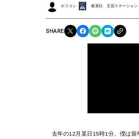
ホリコシ
集英社 文芸ステーション
SHARE
去年の12月某日15時1分、僕は