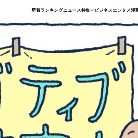
特集一覧を見る
漫画一覧を見る
新着
ランキング
ニュース
特集
ビジネス
エンタメ
漫
養・カルチャー
暮らし
スポーツ
ヘルスケア
美容
グルメ