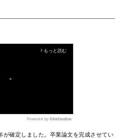
もっと読む
arrow_forward_ios
Powered by 
GliaStudios
留年が確定しました。卒業論文を完成させてい
M