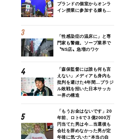
プランドの個室からオンラ
イン授業に参加する嬢も…
「性感染症の温床に」と専
門家も警鐘。ソープ業界で
〝NS店〟急増のワケ
「森保監督には誰も何も言
えない」メディアも身内も
批判を避けた4年間…ブラジ
ル敗戦を招いた日本サッカ
ー界の構造
「もうお金はないです」20
年前、ロト6で３億2000万
円当てた男は今…当選後も
会社を辞めなかった男が定
年後に気づいた“本当の自