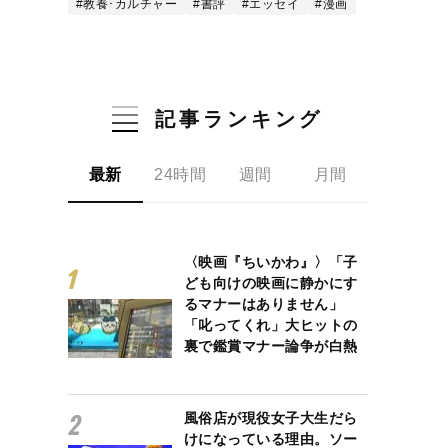
#教養･カルチャー
#書評
#エッセイ
#漫画
記事ランキング
最新
24時間
週間
月間
〈映画『ちいかわ』〉「子
ども向けの映画に静かにす
るマナーはありません」
「叱ってくれ」大ヒットの
裏で鑑賞マナー論争が白熱
風俗店が現役女子大生だら
けになっている理由。ソー