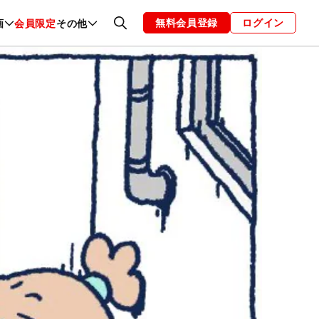
無料会員登録
ログイン
画
会員限定
その他
ファッション
恋愛・結婚
編集部
お知らせ