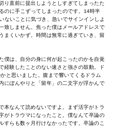
切り直前に提出しようとしすぎてしまったた
u
るのに手こずってしまったのです。14時半
t
ていないことに気づき、急いでサインインしよ
e
一致しません。焦った僕はメールアドレスで
うまくいかず。時間は無常に過ぎていき、留
た僕は、自分の身に何が起こったのかを自覚
で経験したことのない速さと強さの鼓動。ド
るのかと思いました。腹まで響いてくるドラム
内にぼんやりと「留年」の二文字が浮かんで
で本なんて読めないですよ。まず活字がトラ
字がトラウマになったこと。僕なんて卒論の
ルすらも数ヶ月行けなかったです。卒論のこ