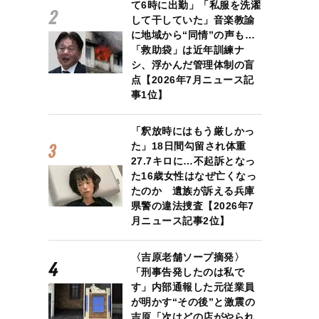
て6時に出勤」「私服を洗濯
して干していた」音楽教諭
に地域から“同情”の声も…
「救助袋」は近年訓練ナ
シ、浮かんだ管理体制の盲
点【2026年7月ニュース記
事1位】
「釈放時にはもう厳しかっ
た」18日間勾留され体重
27.7キロに…不起訴となっ
た16歳女性はなぜ亡くなっ
たのか 遺族が訴える兵庫
県警の違法捜査【2026年7
月ニュース記事2位】
〈吉原老舗ソープ摘発〉
「刑事告発したのは私で
す」内部通報した元従業員
が明かす“その後”と激震の
吉原「次はどの店がやられ