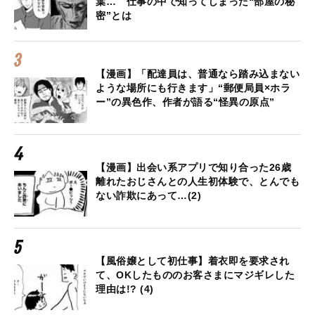
葉… 仕事の中で知ってしまった“部屋の秘
密”とは
【漫画】「配達員は、普通なら踏み込まない
ような場所にも行きます」“郵便局員×ホラ
ー”の異色作、作者が語る“怪異の原点”
【漫画】出会い系アプリで知り合った26歳
離れたおじさんとの人生初体験で、とんでも
ない詐欺にあって…(2)
【風俗嬢として初仕事】着衣即を要求され
て、OKしたもののお客さまにマジギレした
理由は!? (4)