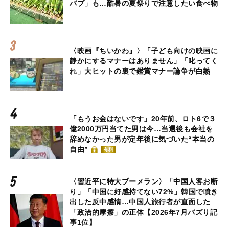
バブ」も…酷暑の夏祭りで注意したい食べ物
〈映画『ちいかわ』〉「子ども向けの映画に
静かにするマナーはありません」「叱ってく
れ」大ヒットの裏で鑑賞マナー論争が白熱
「もうお金はないです」20年前、ロト6で３
億2000万円当てた男は今…当選後も会社を
辞めなかった男が定年後に気づいた“本当の
自由”
有料
〈習近平に特大ブーメラン〉「中国人客お断
り」「中国に好感持てない72%」韓国で噴き
出した反中感情…中国人旅行者が直面した
「政治的摩擦」の正体【2026年7月バズり記
事1位】