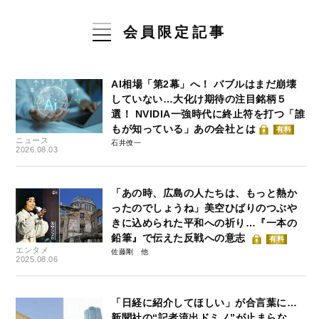
会員限定記事
AI相場「第2幕」へ！ バブルはまだ崩壊
していない…大化け期待の注目銘柄５
選！ NVIDIA一強時代に終止符を打つ「誰
もが知っている」あの会社とは
有料
ニュース
石井僚一
2026.08.03
「あの時、広島の人たちは、もっと熱か
ったのでしょうね」美空ひばりのつぶや
きに込められた平和への祈り…『一本の
鉛筆』で伝えた反戦への意志
有料
エンタメ
佐藤剛
2025.08.06
「日経に紹介してほしい」が合言葉に…
新聞社の“記者流出ドミノ”が止まらな