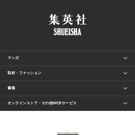
マンガ
取材・ファッション
少年マンガ
週刊少年ジャンプ
書籍
ファッション・美容
青年マンガ
ジャンプSQ.
Seventeen
週刊ヤングジャンプ
オンラインストア・その他WEBサービス
文芸・文庫・総合
芸能・情報・スポーツ
少女マンガ
Vジャンプ
non-no Web
ヤングジャンプ定期購読デジタル
すばる
Myojo
オンラインストア
りぼん
学芸・ノンフィクション・新書
最強ジャンプ
女性マンガ
@BAILA
ヤンジャン＋
小説すばる
週プレNEWS
マーガレット
集英社OTOコンテンツ
集英社 学芸編集部
少年ジャンプ＋