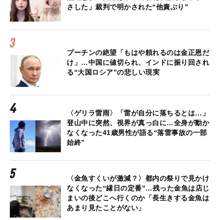
さした」裁判で明かされた“他責ぶり”
プーチンの絶望「もはや頼れるのは金正恩だ
け」…中国に値切られ、インドに振り回され
る“大国ロシア”の悲しい現実
〈ゲリラ雷雨〉「雷が自分に落ちるとは…」
登山中に突然、視界が真っ白に…全身が動か
なくなった41歳男性が語る“落雷事故の一部
始終”
〈金魚すくいが激減？〉都内の祭りで見かけ
なくなった“縁日の定番”…残った金魚は店じ
まいの後どこへ行くのか「長生きする金魚は
あまり見たことがない」