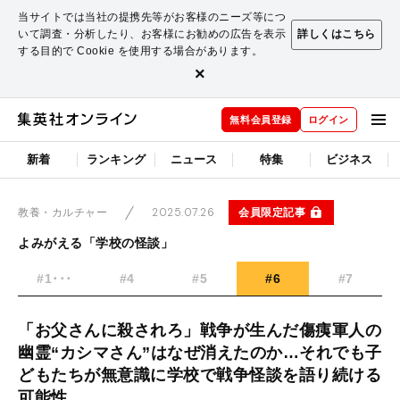
当サイトでは当社の提携先等がお客様のニーズ等につ
いて調査・分析したり、お客様にお勧めの広告を表示
詳しくはこちら
する目的で Cookie を使用する場合があります。
×
無料会員登録
ログイン
新着
ランキング
ニュース
特集
ビジネス
2025.07.26
会員限定記事
教養・カルチャー
よみがえる「学校の怪談」
#1･･･
#4
#5
#6
#7
「お父さんに殺されろ」戦争が生んだ傷痍軍人の
幽霊“カシマさん”はなぜ消えたのか…それでも子
どもたちが無意識に学校で戦争怪談を語り続ける
可能性