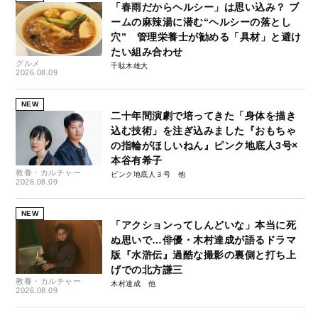
「春雨だからヘルシー」は思い込み？ ブ
ームの麻辣湯に潜む“ヘルシーの落とし
穴” 管理栄養士が勧める「具材」と避け
たい組み合わせ
グルメ
千駄木雄大
2026.08.09
NEW
二十年間演劇で培ってきた「身体を描き
込む技術」を注ぎ込みました『おもちゃ
の指輪がほしいねん』ピンク地底人3号×
本谷有希子
教養・カルチャー
ピンク地底人３号
2026.08.09
NEW
「アクションってしんどいな」本当に死
ぬ思いで…俳優・木村達成が語るドラマ
版『水滸伝』過酷な撮影の裏側と打ち上
げでの北方謙三
教養・カルチャー
木村達成
2026.08.09