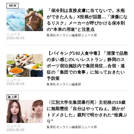
NEW
「保冷剤は直接皮膚に当てないで。水疱
ができた人も」X投稿が話題…「凍傷にな
るリスク」メーカーが呼びかける保冷剤
の“本来の用途”と注意点
ニュース
集英社オンライン編集部ニュース班
2026.08.09
【バイキング192人食中毒】「清潔で品数
の多い感じのいいレストラン」静岡のス
ポーツ宿泊施設内で集団発症…合宿・遠
征の「集団での食事」に知っておきたい
予防策
ニュース
2026.08.08
集英社オンライン編集部
急上昇
〈江別大学生集団暴行死〉主犯格の18歳
に無期懲役「自分はやってねぇ。誰かが
トドメさした」裁判で明かされた“他責ぶ
り”
ニュース
集英社オンライン編集部ニュース班
2026.08.08