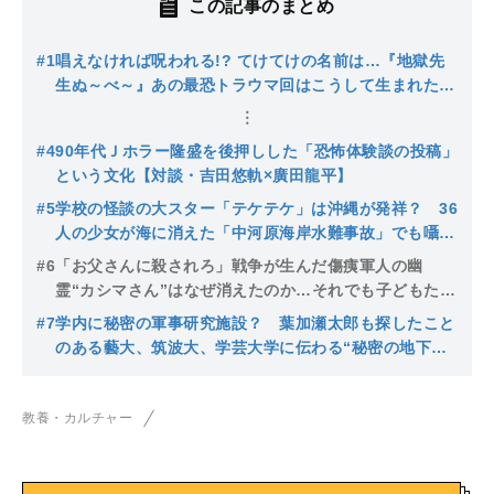
この記事のまとめ
#1
唱えなければ呪われる!? てけてけの名前は…『地獄先
生ぬ～べ～』あの最恐トラウマ回はこうして生まれた！
【鼎談・吉田悠軌×真倉翔×岡野剛】
#4
90年代Ｊホラー隆盛を後押しした「恐怖体験談の投稿」
という文化【対談・吉田悠軌×廣田龍平】
#5
学校の怪談の大スター「テケテケ」は沖縄が発祥？ 36
人の少女が海に消えた「中河原海岸水難事故」でも囁か
れた“戦争”幽霊の存在
#6
「お父さんに殺されろ」戦争が生んだ傷痍軍人の幽
霊“カシマさん”はなぜ消えたのか…それでも子どもたち
が無意識に学校で戦争怪談を語り続ける可能性
#7
学内に秘密の軍事研究施設？ 葉加瀬太郎も探したこと
のある藝大、筑波大、学芸大学に伝わる“秘密の地下通
路”の謎とは
教養・カルチャー