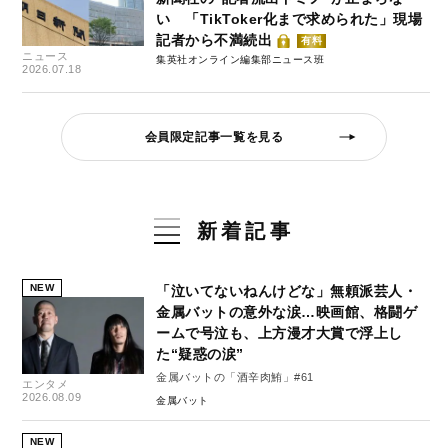
い 「TikToker化まで求められた」現場
記者から不満続出
有料
ニュース
集英社オンライン編集部ニュース班
2026.07.18
会員限定記事一覧を見る
新着記事
NEW
「泣いてないねんけどな」無頼派芸人・
金属バットの意外な涙…映画館、格闘ゲ
ームで号泣も、上方漫才大賞で浮上し
た“疑惑の涙”
金属バットの「酒辛肉鮪」#61
エンタメ
2026.08.09
金属バット
NEW