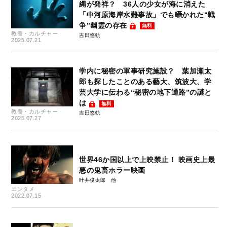
縄が発祥？ 36人の少女が海に消えた
「中河原海岸水難事故」でも囁かれた“戦
争”幽霊の存在
無料
教養・カルチャー
吉田悠軌
2025.07.21
学内に秘密の軍事研究施設？ 葉加瀬太
郎も探したことのある藝大、筑波大、学
芸大学に伝わる“秘密の地下通路”の謎と
は
無料
教養・カルチャー
吉田悠軌
2025.07.27
世界46か国以上で上映禁止！ 映画史上最
悪の鬼畜ホラー映画
叶井俊太郎
エンタメ
2022.07.15