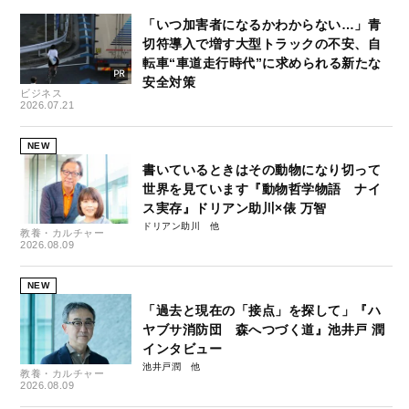
「いつ加害者になるかわからない…」青
切符導入で増す大型トラックの不安、自
転車“車道走行時代”に求められる新たな
安全対策
ビジネス
2026.07.21
NEW
書いているときはその動物になり切って
世界を見ています『動物哲学物語 ナイ
ス実存』ドリアン助川×俵 万智
ドリアン助川
教養・カルチャー
2026.08.09
NEW
「過去と現在の「接点」を探して」『ハ
ヤブサ消防団 森へつづく道』池井戸 潤
インタビュー
池井戸潤
教養・カルチャー
2026.08.09