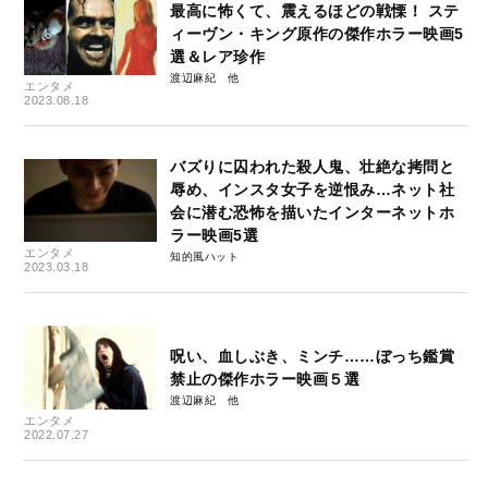
最高に怖くて、震えるほどの戦慄！ ステ
ィーヴン・キング原作の傑作ホラー映画5
選＆レア珍作
渡辺麻紀
エンタメ
2023.08.18
バズりに囚われた殺人鬼、壮絶な拷問と
辱め、インスタ女子を逆恨み…ネット社
会に潜む恐怖を描いたインターネットホ
ラー映画5選
エンタメ
知的風ハット
2023.03.18
呪い、血しぶき、ミンチ……ぼっち鑑賞
禁止の傑作ホラー映画５選
渡辺麻紀
エンタメ
2022.07.27