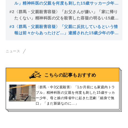
ル」精神科医の父親を何度も刺した15歳サッカー少年、
母と娘の帰省中に起きた悲劇「細身で無口」「まだ新築
#2
〈群馬・父親殺害容疑〉「お父さんが嫌い」「家に帰り
なのに…」
たくない」精神科医の父を殺害した容疑の明るい15歳サ
ッカー少年は遺体を放置し友人と外出…1カ月前には父
#3
〈群馬・父親殺害容疑〉「父親に反抗しているという情
と殴り合いのケンカ
報は前々からあったけど…」逮捕された15歳少年の学校
関係者がみた親子関係と児相の対応
ニュース
こちらの記事もおすすめ
〈群馬・中3父親殺害〉「1か月前にも家庭内トラ
ブル」精神科医の父親を何度も刺した15歳サッカ
ー少年、母と娘の帰省中に起きた悲劇「細身で無
口」「まだ新築なのに…」