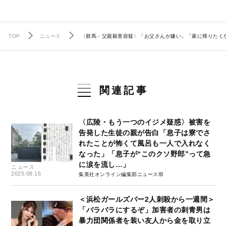
TOP
ニュース
〈群馬・父親殺害容疑〉「お父さんが嫌い」「家に帰りたく
関連記事
〈広陵・もう一つのイジメ疑惑〉被害を
告発した生徒の親が告白「息子は寮でさ
れたことが怖くて風呂も一人で入れなく
なった」「息子が“このクソ野郎”って急
に涙を流し…」
ニュース
2025.08.16
集英社オンライン編集部ニュース班
＜浜松ガールズバー2人刺殺から一週間＞
「バラバラにするぞ」加害者の刺青男は
暴力団関係者を装い友人から金を取り立