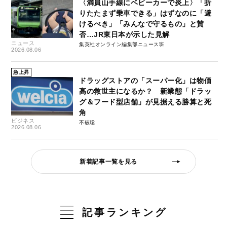
〈満員山手線にベビーカーで炎上〉「折
りたたまず乗車できる」はずなのに「避
けるべき」「みんなで守るもの」と賛
否…JR東日本が示した見解
ニュース
集英社オンライン編集部ニュース班
2026.08.06
急上昇
ドラッグストアの「スーパー化」は物価
高の救世主になるか？ 新業態「ドラッ
グ＆フード型店舗」が見据える勝算と死
角
ビジネス
不破聡
2026.08.06
新着記事一覧を見る
記事ランキング