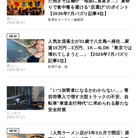
た焼きそば麺が「地面に直置き…」 夏祭
りで食中毒を避ける“店選び”のポイント
【2026年7月バズり記事4位】
暮らし
集英社オンライン編集部
2026.08.07
NEW
人気女流雀士が31歳で八丈島へ移住…家
賃15万円→3万円、1K→4LDK「東京では
壊れてしまうと…」【2026年7月バズり
記事3位】
暮らし
松岡千晶
2026.08.07
「いつ加害者になるかわからない…」青
切符導入で増す大型トラックの不安、自
転車“車道走行時代”に求められる新たな
安全対策
ビジネス
2026.07.21
NEW
〈人気ラーメン店が1年3カ月で閉店〉原