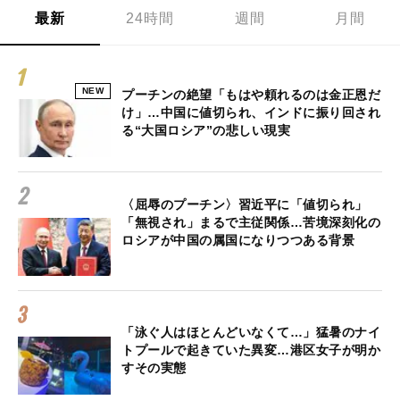
最新
24時間
週間
月間
NEW
プーチンの絶望「もはや頼れるのは金正恩だ
け」…中国に値切られ、インドに振り回され
る“大国ロシア”の悲しい現実
〈屈辱のプーチン〉習近平に「値切られ」
「無視され」まるで主従関係…苦境深刻化の
ロシアが中国の属国になりつつある背景
「泳ぐ人はほとんどいなくて…」猛暑のナイ
トプールで起きていた異変…港区女子が明か
すその実態