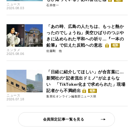
ニュース
石井僚一
2026.08.03
「あの時、広島の人たちは、もっと熱か
ったのでしょうね」美空ひばりのつぶや
きに込められた平和への祈り…『一本の
鉛筆』で伝えた反戦への意志
有料
エンタメ
佐藤剛
2025.08.06
「日経に紹介してほしい」が合言葉に…
新聞社の“記者流出ドミノ”が止まらな
い 「TikToker化まで求められた」現場
記者から不満続出
有料
ニュース
集英社オンライン編集部ニュース班
2026.07.18
会員限定記事一覧を見る