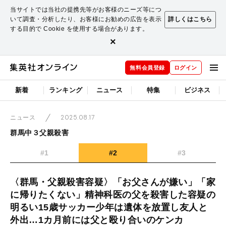
当サイトでは当社の提携先等がお客様のニーズ等につ
いて調査・分析したり、お客様にお勧めの広告を表示
詳しくはこちら
する目的で Cookie を使用する場合があります。
×
無料会員登録
ログイン
新着
ランキング
ニュース
特集
ビジネス
2025.08.17
ニュース
群馬中３父親殺害
#1
#2
#3
〈群馬・父親殺害容疑〉「お父さんが嫌い」「家
に帰りたくない」精神科医の父を殺害した容疑の
明るい15歳サッカー少年は遺体を放置し友人と
外出…1カ月前には父と殴り合いのケンカ