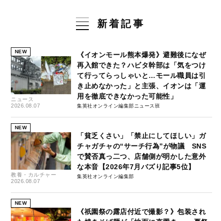
新着記事
NEW
《イオンモール熊本爆発》避難後になぜ
再入館できた？ハビタ幹部は「気をつけ
て行ってらっしゃいと…モール職員は引
き止めなかった」と主張、イオンは「運
用を徹底できなかった可能性」
ニュース
2026.08.07
集英社オンライン編集部ニュース班
NEW
「貧乏くさい」「禁止にしてほしい」ガ
チャガチャの“サーチ行為”が物議 SNS
で賛否真っ二つ、店舗側が明かした意外
な本音【2026年7月バズり記事5位】
教養・カルチャー
集英社オンライン編集部
2026.08.07
NEW
《祇園祭の露店付近で撮影？》包装され