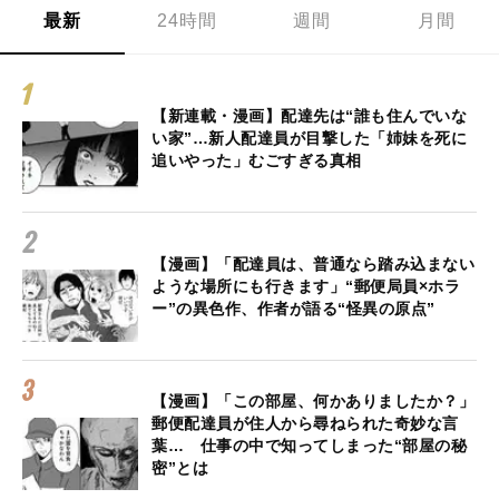
最新
24時間
週間
月間
【新連載・漫画】配達先は“誰も住んでいな
い家”…新人配達員が目撃した「姉妹を死に
追いやった」むごすぎる真相
【漫画】「配達員は、普通なら踏み込まない
ような場所にも行きます」“郵便局員×ホラ
ー”の異色作、作者が語る“怪異の原点”
【漫画】「この部屋、何かありましたか？」
郵便配達員が住人から尋ねられた奇妙な言
葉… 仕事の中で知ってしまった“部屋の秘
密”とは