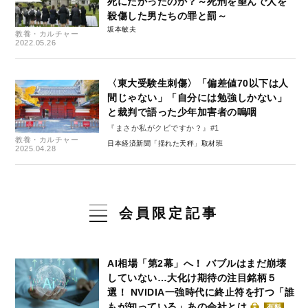
死にたかったのか？～死刑を望んで人を
殺傷した男たちの罪と罰～
坂本敏夫
教養・カルチャー
2022.05.26
〈東大受験生刺傷〉「偏差値70以下は人
間じゃない」「自分には勉強しかない」
と裁判で語った少年加害者の嗚咽
『まさか私がクビですか？』#1
教養・カルチャー
日本経済新聞「揺れた天秤」取材班
2025.04.28
会員限定記事
AI相場「第2幕」へ！ バブルはまだ崩壊
していない…大化け期待の注目銘柄５
選！ NVIDIA一強時代に終止符を打つ「誰
もが知っている」あの会社とは
有料