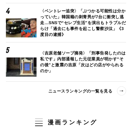
〈ベントレー追突〉「ぶつかる可能性は分か
っていた」韓国籍の刺青男が7台に衝突し逃
走…SNSで“セレブ生活”を演出もトラブルだ
らけ「過去にも事件を起こし警察沙汰」《3
度目の逮捕》
〈吉原老舗ソープ摘発〉「刑事告発したのは
私です」内部通報した元従業員が明かす“そ
の後”と激震の吉原「次はどの店がやられる
のか」
ニュースランキングの一覧を見る
漫画ランキング