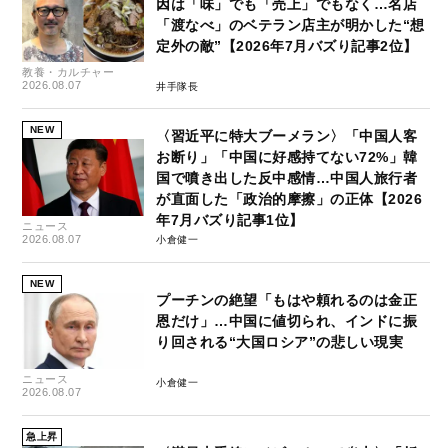
因は「味」でも「売上」でもなく…名店
「渡なべ」のベテラン店主が明かした“想
定外の敵”【2026年7月バズり記事2位】
教養・カルチャー
2026.08.07
井手隊長
NEW
〈習近平に特大ブーメラン〉「中国人客
お断り」「中国に好感持てない72%」韓
国で噴き出した反中感情…中国人旅行者
が直面した「政治的摩擦」の正体【2026
年7月バズり記事1位】
ニュース
2026.08.07
小倉健一
NEW
プーチンの絶望「もはや頼れるのは金正
恩だけ」…中国に値切られ、インドに振
り回される“大国ロシア”の悲しい現実
ニュース
小倉健一
2026.08.07
急上昇