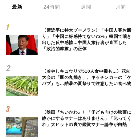
最新
24時間
週間
月間
〈習近平に特大ブーメラン〉「中国人客お断
り」「中国に好感持てない72%」韓国で噴き
出した反中感情…中国人旅行者が直面した
「政治的摩擦」の正体
〈冷やしキュウリで510人食中毒も…〉花火
大会の「豚の丸焼き」、キッチンカーの「ケ
バブ」も…酷暑の夏祭りで注意したい食べ物
〈映画『ちいかわ』〉「子ども向けの映画に
静かにするマナーはありません」「叱ってく
れ」大ヒットの裏で鑑賞マナー論争が白熱