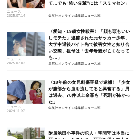
て…でも“怖い先輩”には「スミマセン」
ニュース
2025.07.14
集英社オンライン編集部ニュース班
〈愛知・19歳女性殺害〉「顔も頭もいい
しモテた」逮捕された元サッカー少年、
大学中退後バイト先で被害女性と知り合
い交際、祖母は「去年母親が亡くなって
も…」
ニュース
2025.07.02
集英社オンライン編集部ニュース班
〈18年前の女児刺傷容疑で逮捕〉「少女
が腹部から血を流してると興奮する」男
は過去、70件以上余罪も「死刑が怖かっ
た」
ニュース
集英社オンライン編集部ニュース班
2024.11.07
附属池田小事件の犯人・宅間守は本当に