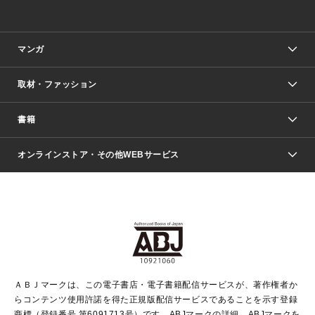
マンガ
取材・ファッション
少年マンガ
週刊少年ジャンプ
書籍
ファッション・美容
青年マンガ
ジャンプSQ.
Seventeen
週刊ヤングジャンプ
オンラインストア・その他WEBサービス
文芸・文庫・総合
芸能・情報・スポーツ
少女マンガ
Vジャンプ
non-no Web
ヤングジャンプ定期購読デジタル
すばる
Myojo
オンラインストア
りぼん
学芸・ノンフィクション・新書
最強ジャンプ
女性マンガ
@BAILA
ヤンジャン＋
小説すばる
週プレNEWS
マーガレット
集英社OTOコンテンツ
集英社 学芸編集部
少年ジャンプ＋
その他WEBサービス
クッキー
ライトノベル・ノベライズ
MAQUIA ONLINE
となりのヤングジャンプ
集英社 文芸ステーション
週プレ グラジャパ！
別冊マーガレット
SHUEISHA MANGA-ART HERITAGE
集英社 ビジネス書
ゼブラック
ココハナ
SHUEISHA ADNAVI
SPUR.JP
集英社Webマガジン Cobalt
グランドジャンプ
web 集英社文庫
キッズ
web Sportiva
マンガMee
ジャンプキャラクターズストア
集英社新書
ジャンプルーキー！
月刊オフィスユー
ＡＢＪマークは、この電子書店・電子書籍配信サービスが、著作権者か
EDITOR'S LAB
LEE
集英社オレンジ文庫
ウルトラジャンプ
青春と読書
パラスポ＋！
らコンテンツ使用許諾を得た正規版配信サービスであることを示す登録
集英社みらい文庫
リマコミ＋
HAPPY PLUS STORE
集英社新書プラス
ジャンプTOON
商標（登録番号 第6091713号）です。ABJマークの詳細、ABJマークを