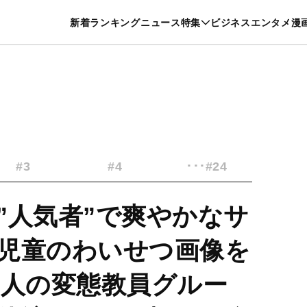
特集一覧を見る
漫画一覧を見る
新着
ランキング
ニュース
特集
ビジネス
エンタメ
漫
養・カルチャー
暮らし
スポーツ
ヘルスケア
美容
グルメ
#3
#4
･･･#24
”人気者”で爽やかなサ
児童のわいせつ画像を
0人の変態教員グルー