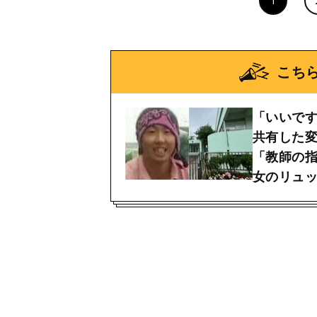
1
こち
「いいで
共有した
「教師の
女のリュ