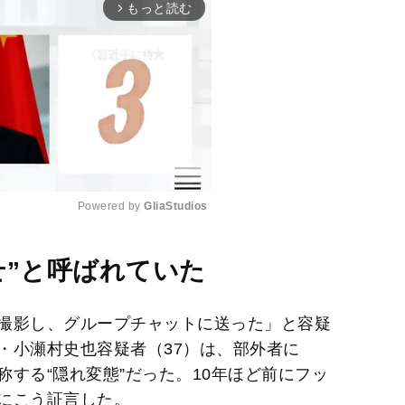
もっと読む
arrow_forward_ios
Powered by 
GliaStudios
M
せ”と呼ばれていた
u
t
撮影し、グループチャットに送った」と容疑
e
・小瀬村史也容疑者（37）は、部外者に
する“隠れ変態”だった。10年ほど前にフッ
にこう証言した。