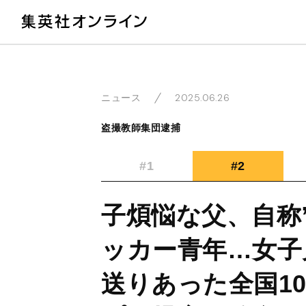
教
2025.06.26
ニュース
盗撮教師集団逮捕
#1
#2
子煩悩な父、自称
ッカー青年…女子
送りあった全国1