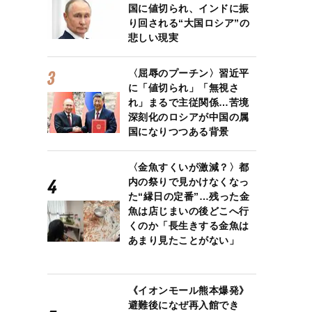
国に値切られ、インドに振
り回される“大国ロシア”の
悲しい現実
〈屈辱のプーチン〉習近平
に「値切られ」「無視さ
れ」まるで主従関係…苦境
深刻化のロシアが中国の属
国になりつつある背景
〈金魚すくいが激減？〉都
内の祭りで見かけなくなっ
た“縁日の定番”…残った金
魚は店じまいの後どこへ行
くのか「長生きする金魚は
あまり見たことがない」
《イオンモール熊本爆発》
避難後になぜ再入館でき