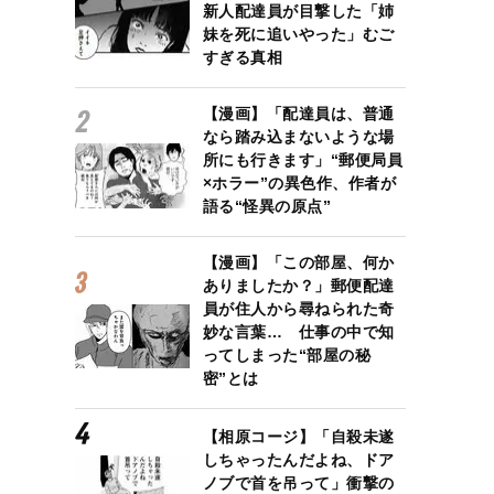
新人配達員が目撃した「姉
妹を死に追いやった」むご
すぎる真相
【漫画】「配達員は、普通
なら踏み込まないような場
所にも行きます」“郵便局員
×ホラー”の異色作、作者が
語る“怪異の原点”
【漫画】「この部屋、何か
ありましたか？」郵便配達
員が住人から尋ねられた奇
妙な言葉… 仕事の中で知
ってしまった“部屋の秘
密”とは
【相原コージ】「自殺未遂
しちゃったんだよね、ドア
ノブで首を吊って」衝撃の