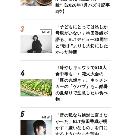
敵”【2026年7月バズり記事
2位】
「子どもにとっては私しか
NEW
母親がいない」持田香織が
語る、ELTデビュー30周年
と“歌手”よりも大切にした
かった時間
〈冷やしキュウリで510人
食中毒も…〉花火大会の
「豚の丸焼き」、キッチン
カーの「ケバブ」も…酷暑
の夏祭りで注意したい食べ
物
「昔の私なら絶対に言えな
NEW
かった」ELT持田香織が明
かす「嫌いなもの」を口に
するようになった理由