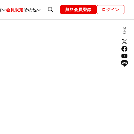
無料会員登録
ログイン
画
会員限定
その他
ファッション
恋愛・結婚
編集部
お知らせ