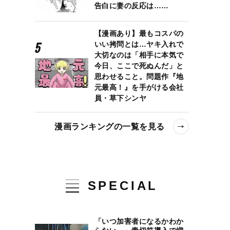
告白に妻の反応は……
【漫画あり】最もコスパの
いい拷問とは…ヤキ入れで
大切なのは「相手に本気で
今日、ここで死ぬんだ」と
思わせること。問題作『地
元最高！』を手がける会社
員・草下シンヤ
漫画ランキングの一覧を見る
SPECIAL
「いつ加害者になるかわか