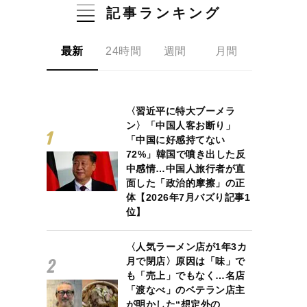
記事ランキング
最新
24時間
週間
月間
〈習近平に特大ブーメラ
ン〉「中国人客お断り」
「中国に好感持てない
72%」韓国で噴き出した反
中感情…中国人旅行者が直
面した「政治的摩擦」の正
体【2026年7月バズり記事1
位】
〈人気ラーメン店が1年3カ
月で閉店〉原因は「味」で
も「売上」でもなく…名店
「渡なべ」のベテラン店主
が明かした“想定外の