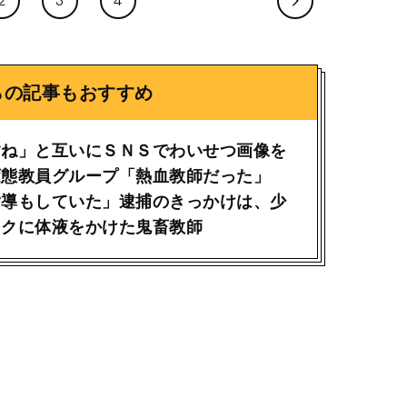
2
3
4
らの記事もおすすめ
すね」と互いにＳＮＳでわいせつ画像を
変態教員グループ「熱血教師だった」
指導もしていた」逮捕のきっかけは、少
ックに体液をかけた鬼畜教師