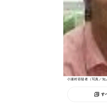
小瀬村容疑者（写真／知
す