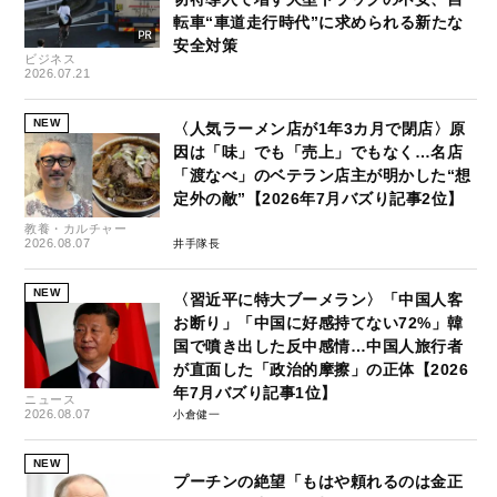
転車“車道走行時代”に求められる新たな
安全対策
ビジネス
2026.07.21
NEW
〈人気ラーメン店が1年3カ月で閉店〉原
因は「味」でも「売上」でもなく…名店
「渡なべ」のベテラン店主が明かした“想
定外の敵”【2026年7月バズり記事2位】
教養・カルチャー
2026.08.07
井手隊長
NEW
〈習近平に特大ブーメラン〉「中国人客
お断り」「中国に好感持てない72%」韓
国で噴き出した反中感情…中国人旅行者
が直面した「政治的摩擦」の正体【2026
年7月バズり記事1位】
ニュース
2026.08.07
小倉健一
NEW
プーチンの絶望「もはや頼れるのは金正