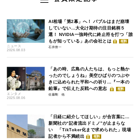
AI相場「第2幕」へ！ バブルはまだ崩壊
していない…大化け期待の注目銘柄５
選！ NVIDIA一強時代に終止符を打つ「誰
もが知っている」あの会社とは
有料
ニュース
石井僚一
2026.08.03
「あの時、広島の人たちは、もっと熱か
ったのでしょうね」美空ひばりのつぶや
きに込められた平和への祈り…『一本の
鉛筆』で伝えた反戦への意志
有料
エンタメ
佐藤剛
2025.08.06
「日経に紹介してほしい」が合言葉に…
新聞社の“記者流出ドミノ”が止まらな
い 「TikToker化まで求められた」現場
記者から不満続出
有料