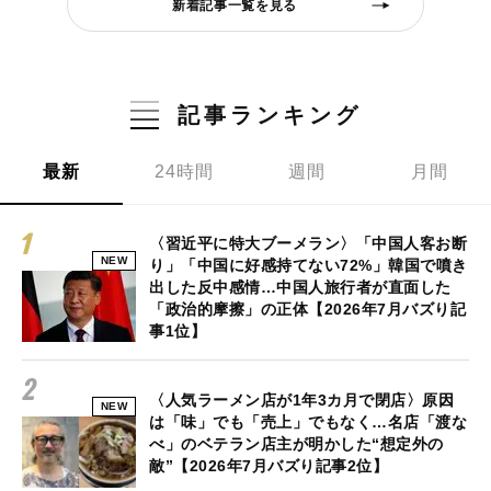
新着記事一覧を見る
記事ランキング
最新
24時間
週間
月間
〈習近平に特大ブーメラン〉「中国人客お断
NEW
り」「中国に好感持てない72%」韓国で噴き
出した反中感情…中国人旅行者が直面した
「政治的摩擦」の正体【2026年7月バズり記
事1位】
〈人気ラーメン店が1年3カ月で閉店〉原因
NEW
は「味」でも「売上」でもなく…名店「渡な
べ」のベテラン店主が明かした“想定外の
敵”【2026年7月バズり記事2位】