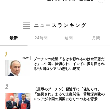
ニュースランキング
最新
24時間
週間
月間
NEW
プーチンの絶望「もはや頼れるのは金正恩だ
け」…中国に値切られ、インドに振り回され
る“大国ロシア”の悲しい現実
〈屈辱のプーチン〉習近平に「値切られ」
「無視され」まるで主従関係…苦境深刻化の
ロシアが中国の属国になりつつある背景