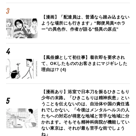
【漫画】「配達員は、普通なら踏み込まない
ような場所にも行きます」“郵便局員×ホラ
ー”の異色作、作者が語る“怪異の原点”
【風俗嬢として初仕事】着衣即を要求され
て、OKしたもののお客さまにマジギレした
理由は!? (4)
【漫画あり】浴室で日本刀を振るひきこもり
少年の末路。「ひきこもりは精神疾患」とい
うことを伝えないのは、自治体や国の責任逃
れでしかない。「今後はメンタルヘルスの人
たちへの対応が得意な地域と苦手な地域に分
かれます。そもそも精神科病院が機能してい
ない東京は、それが最も苦手な街でしょう
ね」