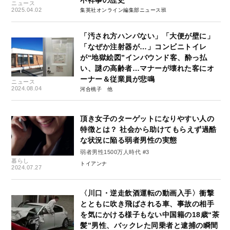
不祥事の歴史
ニュース
2025.04.02
集英社オンライン編集部ニュース班
「汚され方ハンパない」「大便が壁に」
「なぜか注射器が…」コンビニトイレ
が“地獄絵図”インバウンド客、酔っ払
い、謎の高齢者…マナーが壊れた客にオ
ーナー＆従業員が悲鳴
ニュース
2024.08.04
河合桃子
頂き女子のターゲットになりやすい人の
特徴とは？ 社会から助けてもらえず過酷
な状況に陥る弱者男性の実態
弱者男性1500万人時代 #3
暮らし
トイアンナ
2024.07.27
〈川口・逆走飲酒運転の動画入手〉衝撃
とともに吹き飛ばされる車、事故の相手
を気にかける様子もない中国籍の18歳“茶
髪”男性、バックレた同乗者と逮捕の瞬間