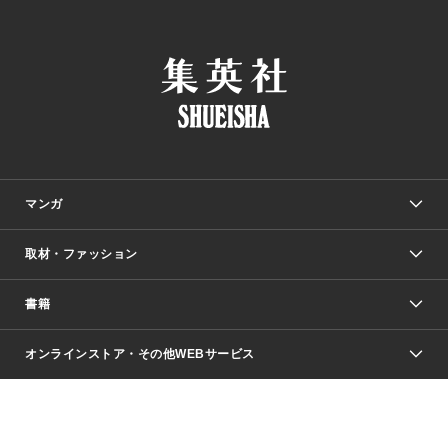
マンガ
取材・ファッション
少年マンガ
週刊少年ジャンプ
書籍
ファッション・美容
青年マンガ
ジャンプSQ.
Seventeen
週刊ヤングジャンプ
オンラインストア・その他WEBサービス
文芸・文庫・総合
芸能・情報・スポーツ
少女マンガ
Vジャンプ
non-no Web
ヤングジャンプ定期購読デジタル
すばる
Myojo
オンラインストア
りぼん
学芸・ノンフィクション・新書
最強ジャンプ
女性マンガ
@BAILA
ヤンジャン＋
小説すばる
週プレNEWS
マーガレット