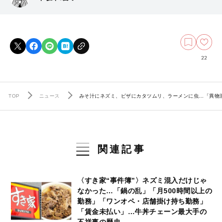
22
TOP
ニュース
みそ汁にネズミ、ピザにカタツムリ、ラーメンに虫…「異物混
関連記事
〈すき家“事件簿”〉ネズミ混入だけじゃ
なかった…「鍋の乱」「月500時間以上の
勤務」「ワンオペ・店舗掛け持ち勤務」
「賃金未払い」…牛丼チェーン最大手の