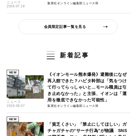
ニュース
集英社オンライン編集部ニュース班
2026.07.18
会員限定記事一覧を見る
新着記事
NEW
《イオンモール熊本爆発》避難後になぜ
再入館できた？ハビタ幹部は「気をつけ
て行ってらっしゃいと…モール職員は引
き止めなかった」と主張、イオンは「運
用を徹底できなかった可能性」
ニュース
2026.08.07
集英社オンライン編集部ニュース班
NEW
「貧乏くさい」「禁止にしてほしい」ガ
チャガチャの“サーチ行為”が物議 SNS