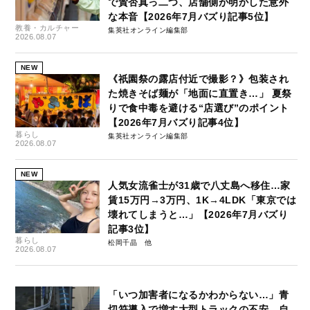
で賛否真っ二つ、店舗側が明かした意外
な本音【2026年7月バズり記事5位】
教養・カルチャー
集英社オンライン編集部
2026.08.07
NEW
《祇園祭の露店付近で撮影？》包装され
た焼きそば麺が「地面に直置き…」 夏祭
りで食中毒を避ける“店選び”のポイント
【2026年7月バズり記事4位】
暮らし
集英社オンライン編集部
2026.08.07
NEW
人気女流雀士が31歳で八丈島へ移住…家
賃15万円→3万円、1K→4LDK「東京では
壊れてしまうと…」【2026年7月バズり
記事3位】
暮らし
松岡千晶
2026.08.07
「いつ加害者になるかわからない…」青
切符導入で増す大型トラックの不安、自