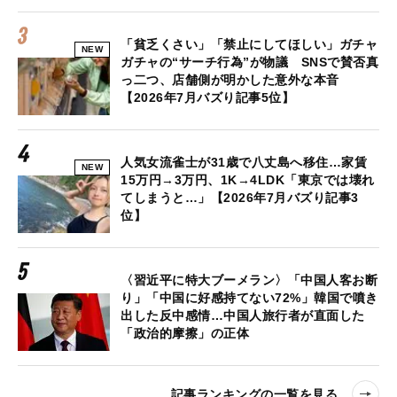
「貧乏くさい」「禁止にしてほしい」ガチャ
NEW
ガチャの“サーチ行為”が物議 SNSで賛否真
っ二つ、店舗側が明かした意外な本音
【2026年7月バズり記事5位】
人気女流雀士が31歳で八丈島へ移住…家賃
NEW
15万円→3万円、1K→4LDK「東京では壊れ
てしまうと…」【2026年7月バズり記事3
位】
〈習近平に特大ブーメラン〉「中国人客お断
り」「中国に好感持てない72%」韓国で噴き
出した反中感情…中国人旅行者が直面した
「政治的摩擦」の正体
記事ランキングの一覧を見る