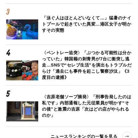
「泳ぐ人はほとんどいなくて…」猛暑のナイ
トプールで起きていた異変…港区女子が明か
すその実態
〈ベントレー追突〉「ぶつかる可能性は分か
っていた」韓国籍の刺青男が7台に衝突し逃
走…SNSで“セレブ生活”を演出もトラブルだ
らけ「過去にも事件を起こし警察沙汰」《3
度目の逮捕》
〈吉原老舗ソープ摘発〉「刑事告発したのは
私です」内部通報した元従業員が明かす“そ
の後”と激震の吉原「次はどの店がやられる
のか」
ニュースランキングの一覧を見る