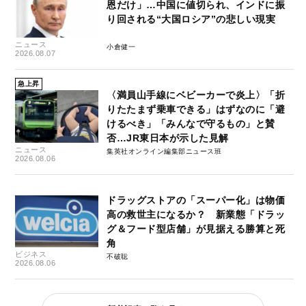
恩だけ」…中国に値切られ、インドに振
り回される“大国ロシア”の悲しい現実
ニュース
小倉健一
2026.08.07
急上昇
〈満員山手線にベビーカーで炎上〉「折
りたたまず乗車できる」はずなのに「避
けるべき」「みんなで守るもの」と賛
否…JR東日本が示した見解
ニュース
集英社オンライン編集部ニュース班
2026.08.06
ドラッグストアの「スーパー化」は物価
高の救世主になるか？ 新業態「ドラッ
グ＆フード型店舗」が見据える勝算と死
角
ビジネス
不破聡
2026.08.06