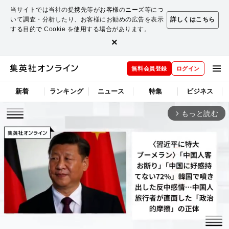
当サイトでは当社の提携先等がお客様のニーズ等につ
いて調査・分析したり、お客様にお勧めの広告を表示
詳しくはこちら
する目的で Cookie を使用する場合があります。
×
無料会員登録
ログイン
新着
ランキング
ニュース
特集
ビジネス
もっと読む
arrow_forward_ios