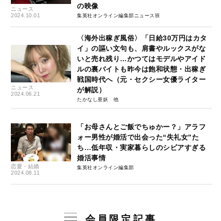
の映像
ニュース
2024.10.01
集英社オンライン編集部ニュース班
〈海外出稼ぎ風俗〉「日給30万円はカタ
イ」の謳い文句も、肩書やルックスがな
いと売れ残り…かつてはモデルやアイド
ルの裏バイトも昨今は飽和状態・出稼ぎ
戦国時代へ（元・セクシー女優ライター
ニュース
が解説）
2024.06.21
たかなし亜妖
「お母さんとご飯でちゅかー？」アラフ
ォー男性が婚活で出会った“失礼女”た
ち…低年収・実家暮らしのシビアすぎる
婚活事情
恋愛・結婚
集英社オンライン編集部
2024.08.11
会員限定記事