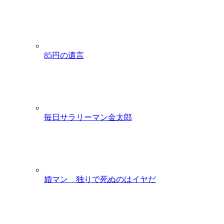
85円の遺言
毎日サラリーマン金太郎
婚マン 独りで死ぬのはイヤだ