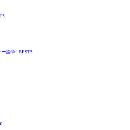
T5
ー論争” BEST5
0