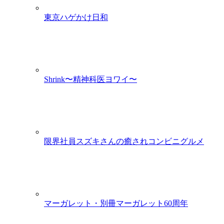
東京ハゲかけ日和
Shrink〜精神科医ヨワイ〜
限界社員スズキさんの癒されコンビニグルメ
マーガレット・別冊マーガレット60周年