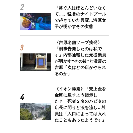
「泳ぐ人はほとんどいなく
て…」猛暑のナイトプール
で起きていた異変…港区女
子が明かすその実態
〈吉原老舗ソープ摘発〉
「刑事告発したのは私で
す」内部通報した元従業員
が明かす“その後”と激震の
吉原「次はどの店がやられ
るのか」
《イオン爆発》「売上金を
金庫に戻すよう指示し
た？」死者２名のハビタの
店長に問うと涙を流し…社
員は「入口によっては入れ
たこともあったようです」