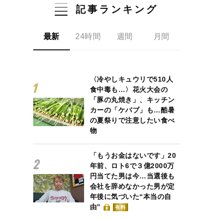
記事ランキング
最新
24時間
週間
月間
〈冷やしキュウリで510人
食中毒も…〉花火大会の
「豚の丸焼き」、キッチン
カーの「ケバブ」も…酷暑
の夏祭りで注意したい食べ
物
「もうお金はないです」20
年前、ロト6で３億2000万
円当てた男は今…当選後も
会社を辞めなかった男が定
年後に気づいた“本当の自
由”
有料