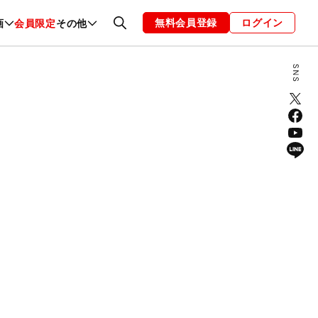
無料会員登録
ログイン
画
会員限定
その他
ファッション
恋愛・結婚
編集部
お知らせ