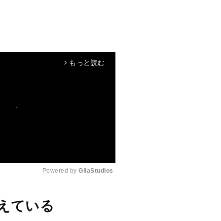
もっと読む
arrow_forward_ios
Powered by 
GliaStudios
M
えている
u