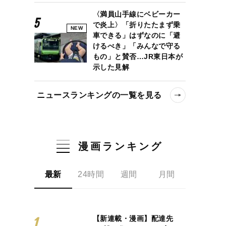
〈満員山手線にベビーカー
で炎上〉「折りたたまず乗
NEW
車できる」はずなのに「避
けるべき」「みんなで守る
もの」と賛否…JR東日本が
示した見解
ニュースランキングの一覧を見る
漫画ランキング
最新
24時間
週間
月間
【新連載・漫画】配達先