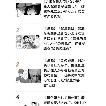
は“誰も住んでいない家”…
新人配達員が目撃した「姉
妹を死に追いやった」むご
すぎる真相
【漫画】「配達員は、普通
なら踏み込まないような場
所にも行きます」“郵便局員
×ホラー”の異色作、作者が
語る“怪異の原点”
【漫画】「この部屋、何か
ありましたか？」郵便配達
員が住人から尋ねられた奇
妙な言葉… 仕事の中で知
ってしまった“部屋の秘
密”とは
【風俗嬢として初仕事】着
衣即を要求されて、OKした