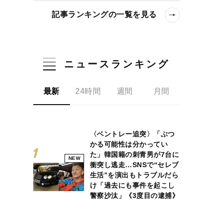
記事ランキングの一覧を見る
ニュースランキング
最新
24時間
週間
月間
〈ベントレー追突〉「ぶつ
かる可能性は分かってい
た」韓国籍の刺青男が7台に
NEW
衝突し逃走…SNSで“セレブ
生活”を演出もトラブルだら
け「過去にも事件を起こし
警察沙汰」《3度目の逮捕》