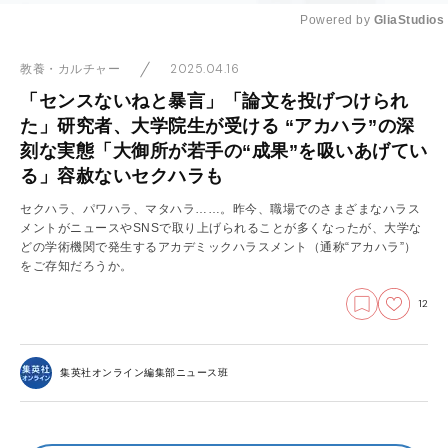
Powered by 
GliaStudios
Mute
2025.04.16
教養・カルチャー
「センスないねと暴言」「論文を投げつけられ
た」研究者、大学院生が受ける “アカハラ”の深
刻な実態「大御所が若手の“成果”を吸いあげてい
る」容赦ないセクハラも
セクハラ、パワハラ、マタハラ……。昨今、職場でのさまざまなハラス
メントがニュースやSNSで取り上げられることが多くなったが、大学な
どの学術機関で発生するアカデミックハラスメント（通称“アカハラ”）
をご存知だろうか。
12
集英社オンライン編集部ニュース班