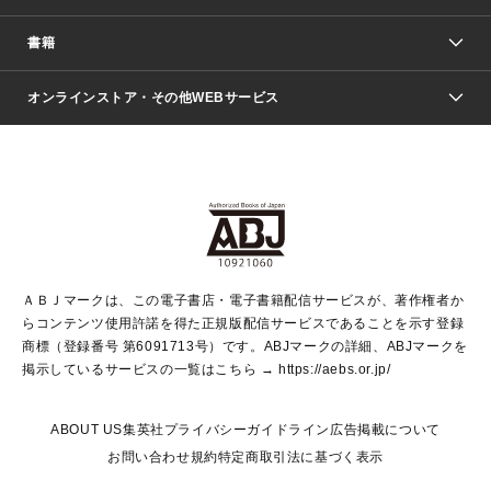
週刊少年ジャンプ
書籍
ファッション・美容
青年マンガ
ジャンプSQ.
Seventeen
週刊ヤングジャンプ
オンラインストア・その他WEBサービス
文芸・文庫・総合
芸能・情報・スポーツ
少女マンガ
Vジャンプ
non-no Web
ヤングジャンプ定期購読デジタル
すばる
Myojo
オンラインストア
りぼん
学芸・ノンフィクション・新書
最強ジャンプ
女性マンガ
@BAILA
ヤンジャン＋
小説すばる
週プレNEWS
マーガレット
集英社OTOコンテンツ
集英社 学芸編集部
少年ジャンプ＋
その他WEBサービス
クッキー
ライトノベル・ノベライズ
MAQUIA ONLINE
となりのヤングジャンプ
集英社 文芸ステーション
週プレ グラジャパ！
別冊マーガレット
SHUEISHA MANGA-ART HERITAGE
集英社 ビジネス書
ゼブラック
ココハナ
SHUEISHA ADNAVI
SPUR.JP
集英社Webマガジン Cobalt
グランドジャンプ
web 集英社文庫
キッズ
web Sportiva
マンガMee
ジャンプキャラクターズストア
集英社新書
ジャンプルーキー！
月刊オフィスユー
ＡＢＪマークは、この電子書店・電子書籍配信サービスが、著作権者か
EDITOR'S LAB
LEE
集英社オレンジ文庫
ウルトラジャンプ
青春と読書
パラスポ＋！
らコンテンツ使用許諾を得た正規版配信サービスであることを示す登録
集英社みらい文庫
リマコミ＋
HAPPY PLUS STORE
集英社新書プラス
ジャンプTOON
商標（登録番号 第6091713号）です。ABJマークの詳細、ABJマークを
Marisol
シフォン文庫
アジア人物史
S-KIDS.LAND
マンガMeets
掲示しているサービスの一覧はこちら →
https://aebs.or.jp/
shueisha vox
よみタイ
S-MANGA
Web éclat
ダッシュエックス文庫
LEEマルシェ
kotoba
集英社ジャンプリミックス
ABOUT US
集英社プライバシーガイドライン
広告掲載について
T JAPAN:The New York Times Style Magazine
JUMP j BOOKS
お問い合わせ
規約
特定商取引法に基づく表示
SHOP Marisol
e!集英社
集英社コミック文庫
集英社女性誌ポータル