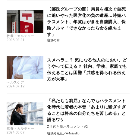
〈郵政グループの闇〉局員を相次ぐ自死
に追いやった民営化の負の遺産…時短ハ
ラスメント、年賀はがきを自腹購入、保
険ノルマ「できなかったら命を絶ちま
す」
教養・カルチャー
2025.02.21
宿無の翁
スメハラ…？ 気になる他人のにおい、ど
うやって伝える？ 社内、学校、家庭でも
伝えることは困難「共感を得られる伝え
方が大事」
ヘルスケア
2024.07.12
「私たちも窮屈」なんでもハラスメント
化時代に若者の本音「あまりに騒ぎすぎ
ることは将来の自分たちを苦しめる」と
語るワケ
Z世代と新ハラスメント#2
教養・カルチャー
2024.05.07
瑠璃光丸凪／A4studio