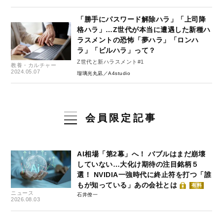
「勝手にパスワード解除ハラ」「上司降
格ハラ」…Z世代が本当に遭遇した新種ハ
ラスメントの恐怖「夢ハラ」「ロンハ
ラ」「ビルハラ」って？
Z世代と新ハラスメント#1
教養・カルチャー
2024.05.07
瑠璃光丸凪／A4studio
会員限定記事
AI相場「第2幕」へ！ バブルはまだ崩壊
していない…大化け期待の注目銘柄５
選！ NVIDIA一強時代に終止符を打つ「誰
もが知っている」あの会社とは
有料
ニュース
石井僚一
2026.08.03