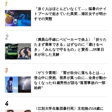
「泳ぐ人はほとんどいなくて…」猛暑のナイ
トプールで起きていた異変…港区女子が明か
すその実態
〈満員山手線にベビーカーで炎上〉「折りた
たまず乗車できる」はずなのに「避けるべ
き」「みんなで守るもの」と賛否…JR東日
本が示した見解
〈ゲリラ雷雨〉「雷が自分に落ちるとは…」
登山中に突然、視界が真っ白に…全身が動か
なくなった41歳男性が語る“落雷事故の一部
始終”
〈江別大学生集団暴行死〉主犯格の18歳に