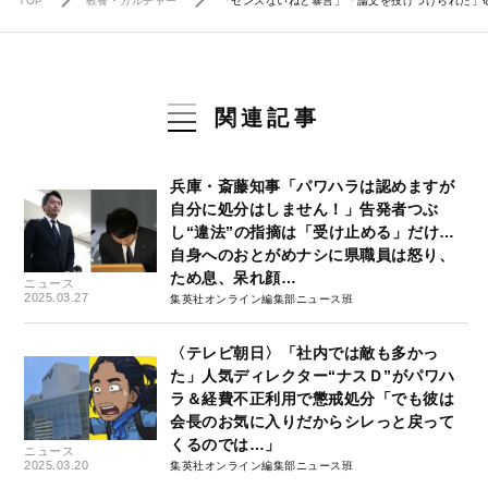
TOP
教養・カルチャー
「センスないねと暴言」「論文を投げつけられた」研
関連記事
兵庫・斎藤知事「パワハラは認めますが
自分に処分はしません！」告発者つぶ
し“違法”の指摘は「受け止める」だけ…
自身へのおとがめナシに県職員は怒り、
ため息、呆れ顔…
ニュース
2025.03.27
集英社オンライン編集部ニュース班
〈テレビ朝日〉「社内では敵も多かっ
た」人気ディレクター“ナスＤ”がパワハ
ラ＆経費不正利用で懲戒処分「でも彼は
会長のお気に入りだからシレっと戻って
くるのでは…」
ニュース
2025.03.20
集英社オンライン編集部ニュース班