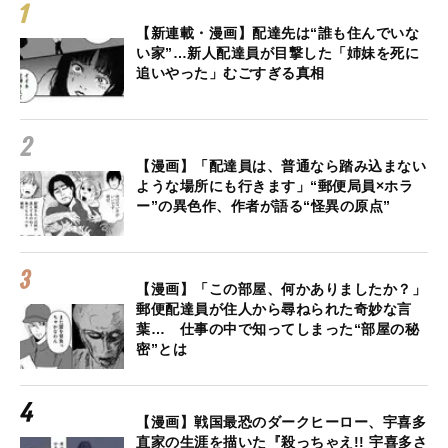
【新連載・漫画】配達先は“誰も住んでいな
い家”…新人配達員が目撃した「姉妹を死に
追いやった」むごすぎる真相
【漫画】「配達員は、普通なら踏み込まない
ような場所にも行きます」“郵便局員×ホラ
ー”の異色作、作者が語る“怪異の原点”
【漫画】「この部屋、何かありましたか？」
郵便配達員が住人から尋ねられた奇妙な言
葉… 仕事の中で知ってしまった“部屋の秘
密”とは
【漫画】戦国最恐のダークヒーロー、宇喜多
直家の生涯を描いた『殺っちゃえ!! 宇喜多さ