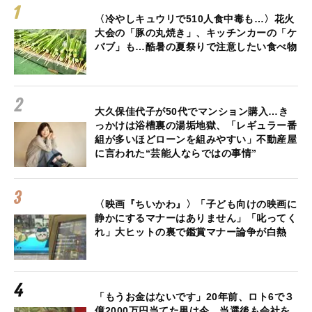
〈冷やしキュウリで510人食中毒も…〉花火
大会の「豚の丸焼き」、キッチンカーの「ケ
バブ」も…酷暑の夏祭りで注意したい食べ物
大久保佳代子が50代でマンション購入…き
っかけは浴槽裏の湯垢地獄、「レギュラー番
組が多いほどローンを組みやすい」不動産屋
に言われた“芸能人ならではの事情”
〈映画『ちいかわ』〉「子ども向けの映画に
静かにするマナーはありません」「叱ってく
れ」大ヒットの裏で鑑賞マナー論争が白熱
「もうお金はないです」20年前、ロト6で３
億2000万円当てた男は今…当選後も会社を