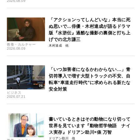
2026.08.09
「アクションってしんどいな」本当に死
ぬ思いで…俳優・木村達成が語るドラマ
版『水滸伝』過酷な撮影の裏側と打ち上
げでの北方謙三
教養・カルチャー
木村達成
2026.08.09
「いつ加害者になるかわからない…」青
切符導入で増す大型トラックの不安、自
転車“車道走行時代”に求められる新たな
安全対策
ビジネス
2026.07.21
書いているときはその動物になり切って
世界を見ています『動物哲学物語 ナイ
ス実存』ドリアン助川×俵 万智
ドリアン助川