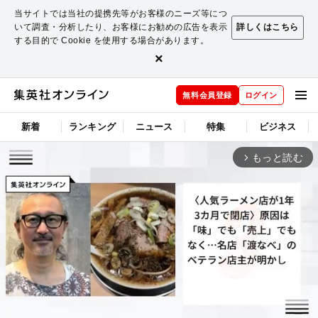
当サイトでは当社の提携先等がお客様のニーズ等につ
いて調査・分析したり、お客様にお勧めの広告を表示
詳しくはこちら
する目的で Cookie を使用する場合があります。
×
無料会員登録
ログイン
新着
ランキング
ニュース
特集
ビジネス
もっと読む
arrow_forward_ios