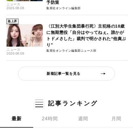
予防策
ニュース
2026.08.08
集英社オンライン編集部
急上昇
〈江別大学生集団暴行死〉主犯格の18歳
に無期懲役「自分はやってねぇ。誰かが
トドメさした」裁判で明かされた“他責ぶ
り”
ニュース
集英社オンライン編集部ニュース班
2026.08.08
新着記事一覧を見る
記事ランキング
最新
24時間
週間
月間