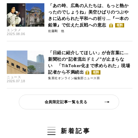
「あの時、広島の人たちは、もっと熱か
ったのでしょうね」美空ひばりのつぶや
きに込められた平和への祈り…『一本の
鉛筆』で伝えた反戦への意志
有料
エンタメ
佐藤剛
2025.08.06
「日経に紹介してほしい」が合言葉に…
新聞社の“記者流出ドミノ”が止まらな
い 「TikToker化まで求められた」現場
記者から不満続出
有料
ニュース
集英社オンライン編集部ニュース班
2026.07.18
会員限定記事一覧を見る
新着記事