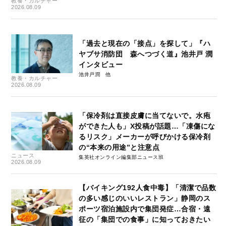
教養・カルチャー
2026.08.09
「過去と現在の「接点」を探して」『ハ
ヤブサ消防団 森へつづく道』池井戸 潤
インタビュー
池井戸潤
教養・カルチャー
2026.08.09
「保冷剤は直接皮膚に当てないで。水疱
ができた人も」X投稿が話題…「凍傷にな
るリスク」メーカーが呼びかける保冷剤
の“本来の用途”と注意点
ニュース
集英社オンライン編集部ニュース班
2026.08.09
【バイキング192人食中毒】「清潔で品数
の多い感じのいいレストラン」静岡のス
ポーツ宿泊施設内で集団発症…合宿・遠
征の「集団での食事」に知っておきたい