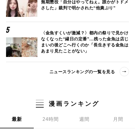
無期懲役「自分はやってねぇ。誰かがトドメ
さした」裁判で明かされた“他責ぶり”
〈金魚すくいが激減？〉都内の祭りで見かけ
なくなった“縁日の定番”…残った金魚は店じ
まいの後どこへ行くのか「長生きする金魚は
あまり見たことがない」
ニュースランキングの一覧を見る
漫画ランキング
最新
24時間
週間
月間