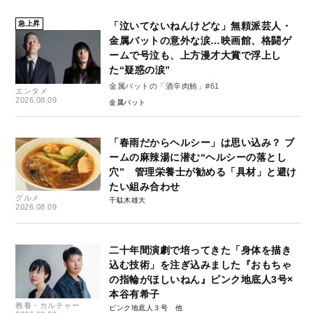
急上昇
「泣いてないねんけどな」無頼派芸人・
金属バットの意外な涙…映画館、格闘ゲ
ームで号泣も、上方漫才大賞で浮上し
た“疑惑の涙”
金属バットの「酒辛肉鮪」#61
エンタメ
2026.08.09
金属バット
「春雨だからヘルシー」は思い込み？ ブ
ームの麻辣湯に潜む“ヘルシーの落とし
穴” 管理栄養士が勧める「具材」と避け
たい組み合わせ
グルメ
千駄木雄大
2026.08.09
二十年間演劇で培ってきた「身体を描き
込む技術」を注ぎ込みました『おもちゃ
の指輪がほしいねん』ピンク地底人3号×
本谷有希子
教養・カルチャー
ピンク地底人３号