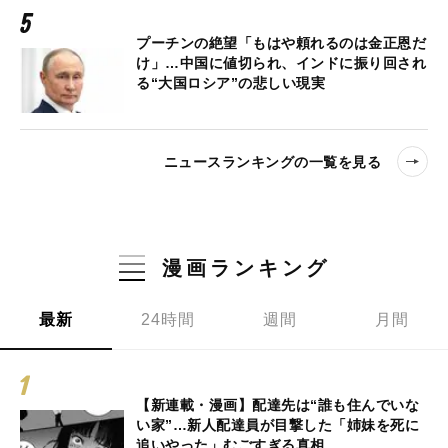
プーチンの絶望「もはや頼れるのは金正恩だ
け」…中国に値切られ、インドに振り回され
る“大国ロシア”の悲しい現実
ニュースランキングの一覧を見る
漫画ランキング
最新
24時間
週間
月間
【新連載・漫画】配達先は“誰も住んでいな
い家”…新人配達員が目撃した「姉妹を死に
追いやった」むごすぎる真相