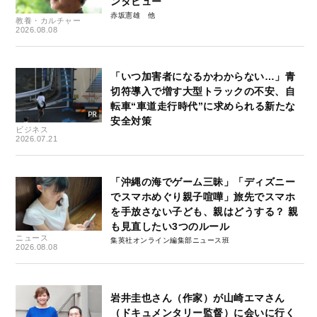
ンタビュー
赤坂憲雄
教養・カルチャー
2026.08.08
「いつ加害者になるかわからない…」青
切符導入で増す大型トラックの不安、自
転車“車道走行時代”に求められる新たな
安全対策
ビジネス
2026.07.21
「沖縄の海でゲーム三昧」「ディズニー
でスマホめぐり親子喧嘩」旅先でスマホ
を手放さない子ども、親はどうする？ 親
も見直したい3つのルール
ニュース
集英社オンライン編集部ニュース班
2026.08.08
岩井圭也さん（作家）が山崎エマさん
（ドキュメンタリー監督）に会いに行く