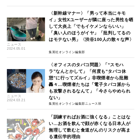
〈新幹線マナー〉「男って本当にキモ
イ」女性Xユーザーが隣に座った男性を晒
して大炎上「でもイケメンならいい」
「臭い人のほうがイヤ」「批判してるの
はモテない男」〈渋谷100人の散々な声〉
ニュース
2024.05.01
集英社オンライン編集部
〈オフィスのタバコ問題〉「“スモハ
ラ”なんとかして」「何度も“タバコ休
憩”に行ってズルイ」非喫煙者から批難
轟々…喫煙者たちは「電子タバコ派から
も攻撃されるなんて」「今さらやめられ
ニュース
ない」
2024.03.21
集英社オンライン編集部ニュース班
「訓練すればお酒に強くなる」ことはな
い…お酒を飲んで顔が赤くなる日本人が
無理して飲むと食道がんのリスクが高ま
る遺伝学的理由