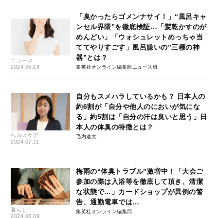
「臭かったらゴメンナサイ！」“風呂キャ
ンセル界隈”を徹底検証…「髪乾かすのが
めんどい」「ウォシュレットめっちゃ当
ててやりすごす」風呂嫌いの”三種の神
器”とは？
ニュース
2024.05.18
集英社オンライン編集部ニュース班
自分もスメハラしているかも？ 日本人の
約6割が「自分や他人のにおいが気にな
る」約5割は「自分の汗は臭いと思う」日
本人の体臭の特徴とは？
ヘルスケア
毛内達大
2024.07.11
梅雨の“体臭トラブル”激増中！「大会ご
参加の際は入浴等を徹底して頂き、清潔
な状態で…」カードショップが異例の警
告、通勤電車では…
暮らし
集英社オンライン編集部
2024.06.09