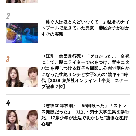
「泳ぐ人はほとんどいなくて…」猛暑のナイ
トプールで起きていた異変…港区女子が明か
すその実態
〈江別・集団暴行死〉「グロかった…」全裸
にして、髪にライターで火をつけ、背中にタ
バコを押しつける様子も撮影…公判で明らか
になった壮絶リンチと女子2人の“陰キャ”時
代【2026 集英社オンライン上半期 スクー
プ記事 7位】
〈懲役30年求刑〉「55回殴った」「ストレ
ス発散だった」…江別・男子大学生集団暴行
死、17歳少年が法廷で明かした“凄惨な犯行
心理”