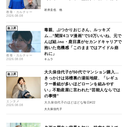
岩井圭也
教養・カルチャー
2026.08.08
急上昇
毒親、ぶつかりおじさん、ルッキズ
ム…“闇深4コマ漫画”で10万いいね、元で
んぱ組.inc・鹿目凛がセカンドキャリアで
抱いた危機感「このままではアイドル崩
れに」
教養・カルチャー
2026.08.08
キムラ
大久保佳代子が50代でマンション購入…
急上昇
きっかけは浴槽裏の湯垢地獄、「レギュ
ラー番組が多いほどローンを組みやす
い」不動産屋に言われた“芸能人ならでは
の事情”
エンタメ
大久保佳代子のほどほどな毎日#22
2026.08.08
大久保佳代子