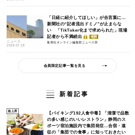
「日経に紹介してほしい」が合言葉に…
新聞社の“記者流出ドミノ”が止まらな
い 「TikToker化まで求められた」現場
記者から不満続出
有料
ニュース
集英社オンライン編集部ニュース班
2026.07.18
会員限定記事一覧を見る
新着記事
急上昇
【バイキング192人食中毒】「清潔で品数
の多い感じのいいレストラン」静岡のス
ポーツ宿泊施設内で集団発症…合宿・遠
征の「集団での食事」に知っておきたい