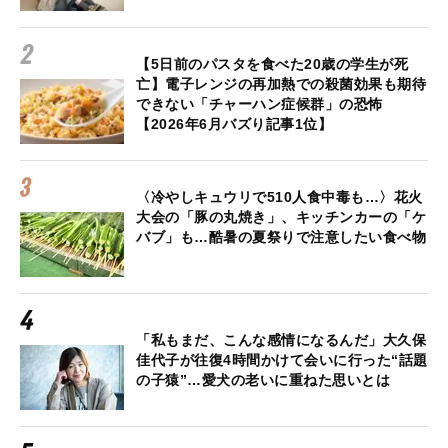
【5日前のパスタを食べた20歳の学生が死
亡】電子レンジの再加熱での殺菌効果も期待
できない「チャーハン症候群」の恐怖
【2026年6月バズり記事1位】
〈冷やしキュウリで510人食中毒も…〉花火
大会の「豚の丸焼き」、キッチンカーの「ケ
バブ」も…酷暑の夏祭りで注意したい食べ物
「私もまだ、こんな感情になるんだ」大久保
佳代子が往復4時間かけて会いに行った“話題
の子猿”…愛犬の老いに重ねた思いとは