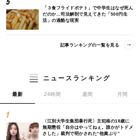
「３食フライドポテト」で中学生はなぜ死ん
だのか…司法解剖で見えてきた「500円生
活」の過酷な現実
記事ランキングの一覧を見る
ニュースランキング
最新
24時間
週間
月間
〈江別大学生集団暴行死〉主犯格の18歳に
無期懲役「自分はやってねぇ。誰かがトドメ
さした」裁判で明かされた“他責ぶり”