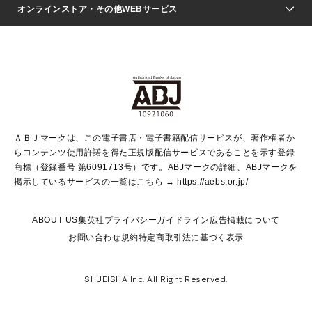
Seventeen
週刊ヤングジャンプ
オンラインストア・その他WEBサービス
文芸・文庫・総合
芸能・情報・スポーツ
少女マンガ
Vジャンプ
non-no Web
ヤングジャンプ定期購読デジタル
すばる
Myojo
オンラインストア
りぼん
学芸・ノンフィクション・新書
最強ジャンプ
女性マンガ
@BAILA
ヤンジャン＋
小説すばる
週プレNEWS
マーガレット
集英社OTOコンテンツ
集英社 学芸編集部
少年ジャンプ＋
その他WEBサービス
クッキー
ライトノベル・ノベライズ
MAQUIA ONLINE
となりのヤングジャンプ
集英社 文芸ステーション
週プレ グラジャパ！
別冊マーガレット
SHUEISHA MANGA-ART HERITAGE
集英社 ビジネス書
ゼブラック
ココハナ
SHUEISHA ADNAVI
SPUR.JP
集英社Webマガジン Cobalt
グランドジャンプ
web 集英社文庫
キッズ
web Sportiva
マンガMee
ジャンプキャラクターズストア
集英社新書
ジャンプルーキー！
月刊オフィスユー
ＡＢＪマークは、この電子書店・電子書籍配信サービスが、著作権者か
EDITOR'S LAB
LEE
集英社オレンジ文庫
ウルトラジャンプ
青春と読書
パラスポ＋！
らコンテンツ使用許諾を得た正規版配信サービスであることを示す登録
集英社みらい文庫
リマコミ＋
HAPPY PLUS STORE
集英社新書プラス
ジャンプTOON
商標（登録番号 第6091713号）です。ABJマークの詳細、ABJマークを
Marisol
シフォン文庫
アジア人物史
S-KIDS.LAND
マンガMeets
掲示しているサービスの一覧はこちら →
https://aebs.or.jp/
shueisha vox
よみタイ
S-MANGA
Web éclat
ダッシュエックス文庫
LEEマルシェ
kotoba
集英社ジャンプリミックス
ABOUT US
集英社プライバシーガイドライン
広告掲載について
T JAPAN:The New York Times Style Magazine
JUMP j BOOKS
お問い合わせ
規約
特定商取引法に基づく表示
SHOP Marisol
e!集英社
集英社コミック文庫
集英社女性誌ポータル
éclat premium
imidas
MEN'S NON-NO WEB
SHUEISHA Inc. All Right Reserved.
mirabella
UOMO