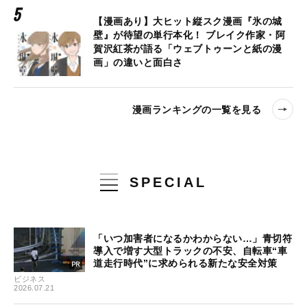
【漫画あり】大ヒット縦スク漫画『氷の城
壁』が待望の単行本化！ ブレイク作家・阿
賀沢紅茶が語る「ウェブトゥーンと紙の漫
画」の違いと面白さ
漫画ランキングの一覧を見る
SPECIAL
「いつ加害者になるかわからない…」青切符
導入で増す大型トラックの不安、自転車“車
道走行時代”に求められる新たな安全対策
ビジネス
2026.07.21