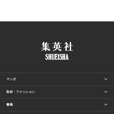
マンガ
取材・ファッション
少年マンガ
週刊少年ジャンプ
書籍
ファッション・美容
青年マンガ
ジャンプSQ.