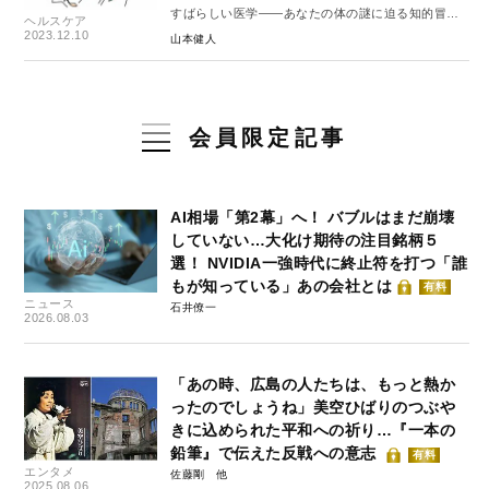
すばらしい医学――あなたの体の謎に迫る知的冒
ヘルスケア
険 #1
2023.12.10
山本健人
会員限定記事
AI相場「第2幕」へ！ バブルはまだ崩壊
していない…大化け期待の注目銘柄５
選！ NVIDIA一強時代に終止符を打つ「誰
もが知っている」あの会社とは
有料
ニュース
石井僚一
2026.08.03
「あの時、広島の人たちは、もっと熱か
ったのでしょうね」美空ひばりのつぶや
きに込められた平和への祈り…『一本の
鉛筆』で伝えた反戦への意志
有料
エンタメ
佐藤剛
2025.08.06