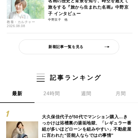
名画の歴史と背景を知り、時空を超えて
旅をする『旅から生まれた名画』中野京
子 インタビュー
中野京子
教養・カルチャー
2026.08.08
新着記事一覧を見る
記事ランキング
最新
24時間
週間
月間
大久保佳代子が50代でマンション購入…き
っかけは浴槽裏の湯垢地獄、「レギュラー番
組が多いほどローンを組みやすい」不動産屋
に言われた“芸能人ならではの事情”