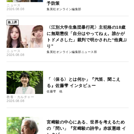
予防策
ニュース
2026.08.08
集英社オンライン編集部
急上昇
〈江別大学生集団暴行死〉主犯格の18歳
に無期懲役「自分はやってねぇ。誰かが
トドメさした」裁判で明かされた“他責ぶ
り”
ニュース
集英社オンライン編集部ニュース班
2026.08.08
「〈保る〉とは何か」『汽笛、聞こえ
る』佐藤雫 インタビュー
佐藤雫
教養・カルチャー
2026.08.08
宮﨑駿の中心にある、世界を考えるため
の「問い」『宮﨑駿の詩学』赤坂憲雄 イ