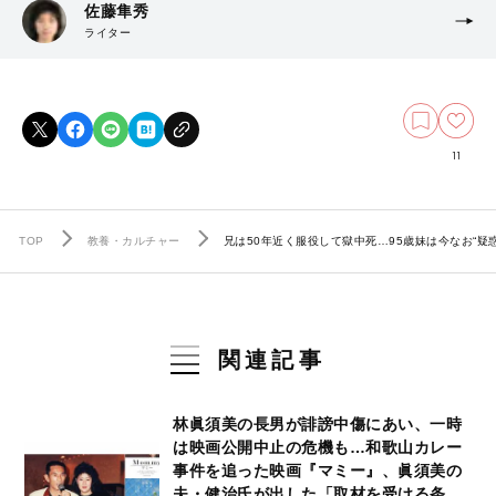
佐藤隼秀
ライター
11
TOP
教養・カルチャー
兄は50年近く服役して獄中死…95歳妹は今なお“
関連記事
林眞須美の長男が誹謗中傷にあい、一時
は映画公開中止の危機も…和歌山カレー
事件を追った映画『マミー』、眞須美の
夫・健治氏が出した「取材を受ける条