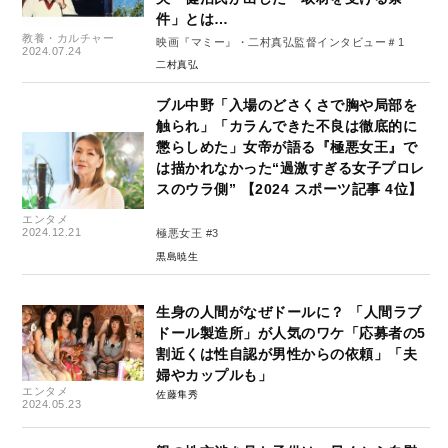
件」とは…
教養・カルチャー
映画『マミー』・二村真弘監督インタビュー＃1
2024.07.24
二村真弘
ブル中野「入場のどさくさで胸や局部を
触られ」「カラんできた不良は徹底的に
懲らしめた」女帝が語る『極悪女王』で
は描かれなかった“過激すぎる女子プロレ
スのウラ側” 【2024 スポーツ記事 4位】
エンタメ
2024.12.21
極悪女王 #3
黒島暁生
生身の人間がなぜドールに？ 「人間ラブ
ドール製造所」が人気のワケ「応募者の5
割近くは性自認が男性からの依頼」「夫
婦やカップルも」
エンタメ
佐藤隼秀
2024.05.23