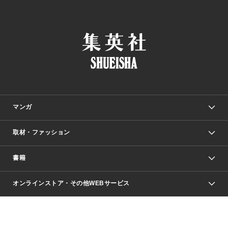
マンガ
取材・ファッション
少年マンガ
週刊少年ジャンプ
書籍
ファッション・美容
青年マンガ
ジャンプSQ.
Seventeen
週刊ヤングジャンプ
オンラインストア・その他WEBサービス
文芸・文庫・総合
芸能・情報・スポーツ
少女マンガ
Vジャンプ
non-no Web
ヤングジャンプ定期購読デジタル
すばる
Myojo
オンラインストア
りぼん
学芸・ノンフィクション・新書
最強ジャンプ
女性マンガ
@BAILA
ヤンジャン＋
小説すばる