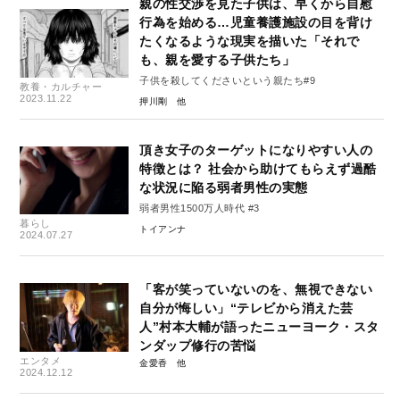
親の性交渉を見た子供は、早くから自慰
行為を始める…児童養護施設の目を背け
たくなるような現実を描いた「それで
も、親を愛する子供たち」
子供を殺してくださいという親たち#9
教養・カルチャー
2023.11.22
押川剛
頂き女子のターゲットになりやすい人の
特徴とは？ 社会から助けてもらえず過酷
な状況に陥る弱者男性の実態
弱者男性1500万人時代 #3
暮らし
トイアンナ
2024.07.27
「客が笑っていないのを、無視できない
自分が悔しい」“テレビから消えた芸
人”村本大輔が語ったニューヨーク・スタ
ンダップ修行の苦悩
エンタメ
金愛香
2024.12.12