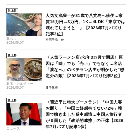
急上昇
人気女流雀士が31歳で八丈島へ移住…家
賃15万円→3万円、1K→4LDK「東京では
壊れてしまうと…」【2026年7月バズり
記事3位】
暮らし
松岡千晶
2026.08.07
急上昇
〈人気ラーメン店が1年3カ月で閉店〉原
因は「味」でも「売上」でもなく…名店
「渡なべ」のベテラン店主が明かした“想
定外の敵”【2026年7月バズり記事2位】
教養・カルチャー
2026.08.07
井手隊長
急上昇
〈習近平に特大ブーメラン〉「中国人客
お断り」「中国に好感持てない72%」韓
国で噴き出した反中感情…中国人旅行者
が直面した「政治的摩擦」の正体【2026
年7月バズり記事1位】
ニュース