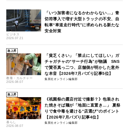
「いつ加害者になるかわからない…」青
切符導入で増す大型トラックの不安、自
転車“車道走行時代”に求められる新たな
安全対策
ビジネス
2026.07.21
急上昇
「貧乏くさい」「禁止にしてほしい」ガ
チャガチャの“サーチ行為”が物議 SNS
で賛否真っ二つ、店舗側が明かした意外
な本音【2026年7月バズり記事5位】
教養・カルチャー
集英社オンライン編集部
2026.08.07
急上昇
《祇園祭の露店付近で撮影？》包装され
た焼きそば麺が「地面に直置き…」 夏祭
りで食中毒を避ける“店選び”のポイント
【2026年7月バズり記事4位】
暮らし
集英社オンライン編集部
2026.08.07