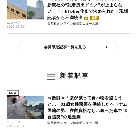
新聞社の“記者流出ドミノ”が止まらな
い 「TikToker化まで求められた」現場
記者から不満続出
有料
ニュース
集英社オンライン編集部ニュース班
2026.07.18
会員限定記事一覧を見る
新着記事
NEW
≪飯能≫「腹が減って食べ物を盗もう
と…」91歳女性殺害を供述したベトナム
国籍の男、在留資格なし…奪った車で“3
台追突”の逃走劇
ニュース
集英社オンライン編集部ニュース班
2026.08.07