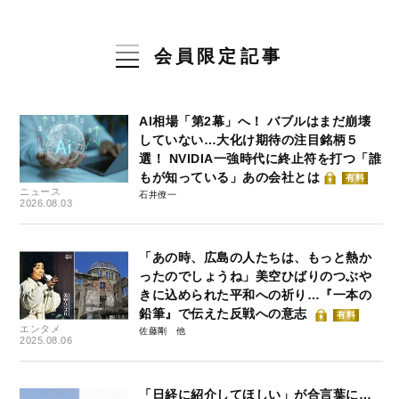
会員限定記事
AI相場「第2幕」へ！ バブルはまだ崩壊
していない…大化け期待の注目銘柄５
選！ NVIDIA一強時代に終止符を打つ「誰
もが知っている」あの会社とは
有料
ニュース
石井僚一
2026.08.03
「あの時、広島の人たちは、もっと熱か
ったのでしょうね」美空ひばりのつぶや
きに込められた平和への祈り…『一本の
鉛筆』で伝えた反戦への意志
有料
エンタメ
佐藤剛
2025.08.06
「日経に紹介してほしい」が合言葉に…