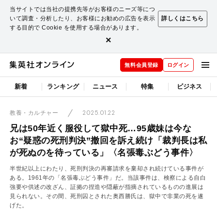
当サイトでは当社の提携先等がお客様のニーズ等につ
いて調査・分析したり、お客様にお勧めの広告を表示
詳しくはこちら
する目的で Cookie を使用する場合があります。
×
無料会員登録
ログイン
新着
ランキング
ニュース
特集
ビジネス
2025.01.22
教養・カルチャー
兄は50年近く服役して獄中死…95歳妹は今な
お“疑惑の死刑判決”撤回を訴え続け「裁判長は私
が死ぬのを待っている」〈名張毒ぶどう事件〉
半世紀以上にわたり、死刑判決の再審請求を棄却され続けている事件が
ある。1961年の「名張毒ぶどう事件」だ。当該事件は、検察による自白
強要や供述の改ざん、証拠の捏造や隠蔽が指摘されているものの進展は
見られない。その間、死刑囚とされた奥西勝氏は、獄中で非業の死を遂
げた。