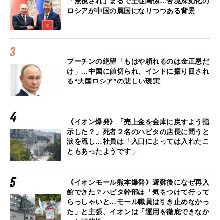
「無視され」まるで主従関係…苦境深刻化の
ロシアが中国の属国になりつつある背景
プーチンの絶望「もはや頼れるのは金正恩だ
け」…中国に値切られ、インドに振り回され
る“大国ロシア”の悲しい現実
《イオン爆発》「売上金を金庫に戻すよう指
示した？」死者２名のハビタの店長に問うと
涙を流し…社員は「入口によっては入れたこ
ともあったようです」
《イオンモール熊本爆発》避難後になぜ再入
館できた？ハビタ幹部は「気をつけて行って
らっしゃいと…モール職員は引き止めなかっ
た」と主張、イオンは「運用を徹底できなか