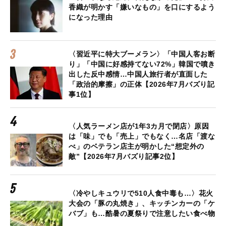
香織が明かす「嫌いなもの」を口にするよう
になった理由
〈習近平に特大ブーメラン〉「中国人客お断
り」「中国に好感持てない72%」韓国で噴き
出した反中感情…中国人旅行者が直面した
「政治的摩擦」の正体【2026年7月バズり記
事1位】
〈人気ラーメン店が1年3カ月で閉店〉原因
は「味」でも「売上」でもなく…名店「渡な
べ」のベテラン店主が明かした“想定外の
敵”【2026年7月バズり記事2位】
〈冷やしキュウリで510人食中毒も…〉花火
大会の「豚の丸焼き」、キッチンカーの「ケ
バブ」も…酷暑の夏祭りで注意したい食べ物