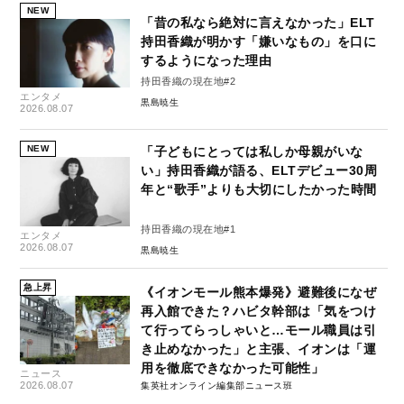
NEW
「昔の私なら絶対に言えなかった」ELT
持田香織が明かす「嫌いなもの」を口に
するようになった理由
持田香織の現在地#2
エンタメ
黒島暁生
2026.08.07
NEW
「子どもにとっては私しか母親がいな
い」持田香織が語る、ELTデビュー30周
年と“歌手”よりも大切にしたかった時間
持田香織の現在地#1
エンタメ
2026.08.07
黒島暁生
急上昇
《イオンモール熊本爆発》避難後になぜ
再入館できた？ハビタ幹部は「気をつけ
て行ってらっしゃいと…モール職員は引
き止めなかった」と主張、イオンは「運
用を徹底できなかった可能性」
ニュース
2026.08.07
集英社オンライン編集部ニュース班