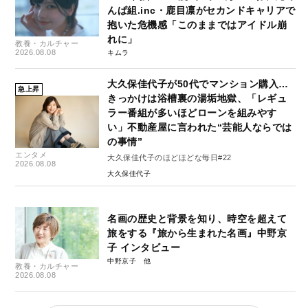
んぱ組.inc・鹿目凛がセカンドキャリアで
抱いた危機感「このままではアイドル崩
れに」
教養・カルチャー
2026.08.08
キムラ
大久保佳代子が50代でマンション購入…
急上昇
きっかけは浴槽裏の湯垢地獄、「レギュ
ラー番組が多いほどローンを組みやす
い」不動産屋に言われた“芸能人ならでは
の事情”
エンタメ
大久保佳代子のほどほどな毎日#22
2026.08.08
大久保佳代子
名画の歴史と背景を知り、時空を超えて
旅をする『旅から生まれた名画』中野京
子 インタビュー
中野京子
教養・カルチャー
2026.08.08