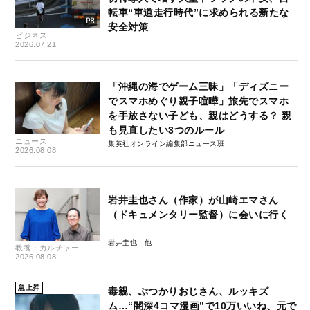
転車“車道走行時代”に求められる新たな
安全対策
ビジネス
2026.07.21
「沖縄の海でゲーム三昧」「ディズニー
でスマホめぐり親子喧嘩」旅先でスマホ
を手放さない子ども、親はどうする？ 親
も見直したい3つのルール
ニュース
集英社オンライン編集部ニュース班
2026.08.08
岩井圭也さん（作家）が山崎エマさん
（ドキュメンタリー監督）に会いに行く
岩井圭也
教養・カルチャー
2026.08.08
急上昇
毒親、ぶつかりおじさん、ルッキズ
ム…“闇深4コマ漫画”で10万いいね、元で