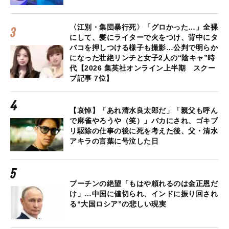
〈江別・集団暴行死〉「グロかった…」全裸
にして、髪にライターで火をつけ、背中にタ
バコを押しつける様子も撮影…公判で明らか
になった壮絶リンチと女子2人の“陰キャ”時
代【2026 集英社オンライン上半期 スクー
プ記事 7位】
【哀悼】「あれ清水良太郎だ」「親父も呼ん
で麻雀やろうや（笑）」バカにされ、ゴキブ
リ駆除の仕事の後に死を考えた後、父・清水
アキラの言葉に号泣した日
プーチンの絶望「もはや頼れるのは金正恩だ
け」…中国に値切られ、インドに振り回され
る“大国ロシア”の悲しい現実