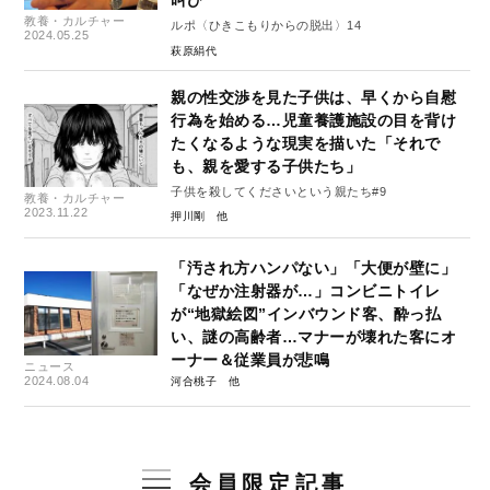
叫び
教養・カルチャー
ルポ〈ひきこもりからの脱出〉14
2024.05.25
萩原絹代
親の性交渉を見た子供は、早くから自慰
行為を始める…児童養護施設の目を背け
たくなるような現実を描いた「それで
も、親を愛する子供たち」
子供を殺してくださいという親たち#9
教養・カルチャー
2023.11.22
押川剛
「汚され方ハンパない」「大便が壁に」
「なぜか注射器が…」コンビニトイレ
が“地獄絵図”インバウンド客、酔っ払
い、謎の高齢者…マナーが壊れた客にオ
ーナー＆従業員が悲鳴
ニュース
2024.08.04
河合桃子
会員限定記事