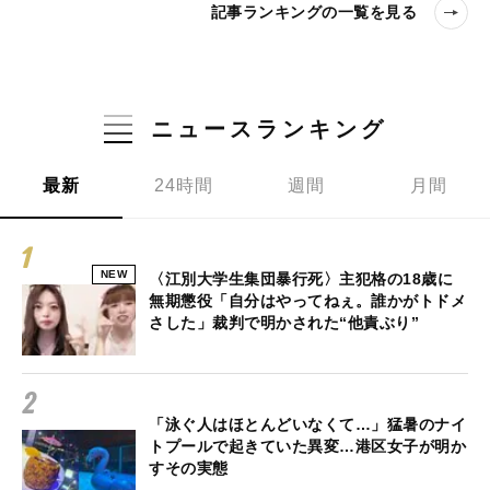
記事ランキングの一覧を見る
ニュースランキング
最新
24時間
週間
月間
NEW
〈江別大学生集団暴行死〉主犯格の18歳に
無期懲役「自分はやってねぇ。誰かがトドメ
さした」裁判で明かされた“他責ぶり”
「泳ぐ人はほとんどいなくて…」猛暑のナイ
トプールで起きていた異変…港区女子が明か
すその実態