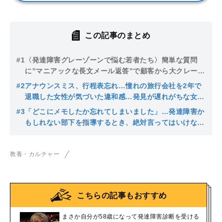
この記事のまとめ
#1
〈発達障害グレーゾーンで悩む若者たち〉簡単な質問
に”マニアックな長文メール返答”で顧客から大クレーム
を受けた20代…こだわり、先延ばし…
#2
アナウンスミス、行程表忘れ…憧れの旅行会社を2年で
退職した女性が気づいた違和感…発見が遅れがちな女性
のADHDの兆候とは
#3
「どこにメモしたか忘れてしまいました」…発達障害か
もしれない部下を指導するとき、絶対言ってはいけない
セリフ
教養・カルチャー
こちらの記事もおすすめ
まさか自分が58歳になって発達障害診断を受ける