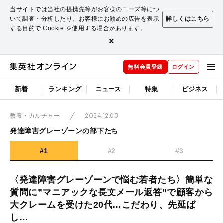
当サイトでは当社の提携先等がお客様のニーズ等につ
いて調査・分析したり、お客様にお勧めの広告を表示
詳しくはこちら
する目的で Cookie を使用する場合があります。
×
無料会員登録
ログイン
新着
ランキング
ニュース
特集
ビジネス
2024.12.03
教養・カルチャー
発達障害グレーゾーンの部下たち
#1
#2
#3
〈発達障害グレーゾーンで悩む若者たち〉簡単な
質問に”マニアックな長文メール返答”で顧客から
大クレームを受けた20代…こだわり、先延ば
し…