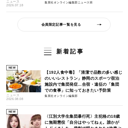
ニュース
集英社オンライン編集部ニュース班
2026.07.18
会員限定記事一覧を見る
新着記事
NEW
【192人食中毒】「清潔で品数の多い感じ
のいいレストラン」静岡のスポーツ宿泊
施設内で集団発症…合宿・遠征の「集団
での食事」に知っておきたい予防策
ニュース
集英社オンライン編集部
2026.08.08
NEW
〈江別大学生集団暴行死〉主犯格の18歳
に無期懲役「自分はやってねぇ。誰かが