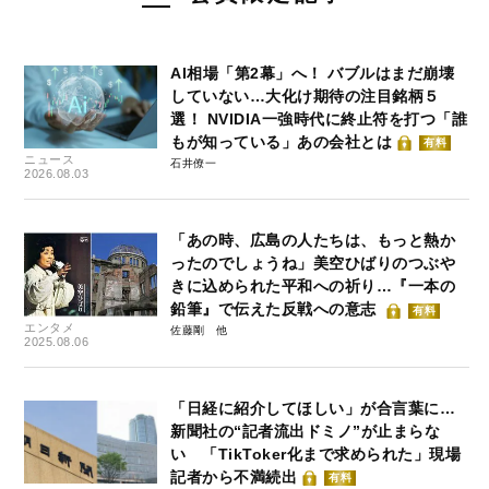
AI相場「第2幕」へ！ バブルはまだ崩壊
していない…大化け期待の注目銘柄５
選！ NVIDIA一強時代に終止符を打つ「誰
もが知っている」あの会社とは
有料
ニュース
石井僚一
2026.08.03
「あの時、広島の人たちは、もっと熱か
ったのでしょうね」美空ひばりのつぶや
きに込められた平和への祈り…『一本の
鉛筆』で伝えた反戦への意志
有料
エンタメ
佐藤剛
2025.08.06
「日経に紹介してほしい」が合言葉に…
新聞社の“記者流出ドミノ”が止まらな
い 「TikToker化まで求められた」現場
記者から不満続出
有料