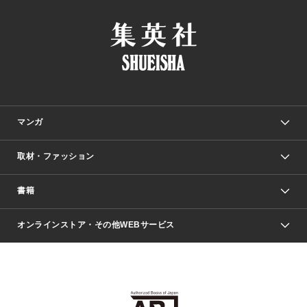
マンガ
取材・ファッション
少年マンガ
週刊少年ジャンプ
書籍
ファッション・美容
青年マンガ
ジャンプSQ.
Seventeen
週刊ヤングジャンプ
オンラインストア・その他WEBサービス
文芸・文庫・総合
芸能・情報・スポーツ
少女マンガ
Vジャンプ
non-no Web
ヤングジャンプ定期購読デジタル
すばる
Myojo
オンラインストア
りぼん
学芸・ノンフィクション・新書
最強ジャンプ
女性マンガ
@BAILA
ヤンジャン＋
小説すばる
週プレNEWS
マーガレット
集英社OTOコンテンツ
集英社 学芸編集部
少年ジャンプ＋
その他WEBサービス
クッキー
ライトノベル・ノベライズ
MAQUIA ONLINE
となりのヤングジャンプ