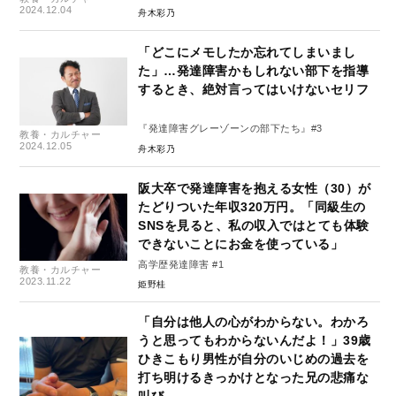
2024.12.04
舟木彩乃
「どこにメモしたか忘れてしまいまし
た」…発達障害かもしれない部下を指導
するとき、絶対言ってはいけないセリフ
『発達障害グレーゾーンの部下たち』#3
教養・カルチャー
2024.12.05
舟木彩乃
阪大卒で発達障害を抱える女性（30）が
たどりついた年収320万円。「同級生の
SNSを見ると、私の収入ではとても体験
できないことにお金を使っている」
高学歴発達障害 #1
教養・カルチャー
2023.11.22
姫野桂
「自分は他人の心がわからない。わかろ
うと思ってもわからないんだよ！」39歳
ひきこもり男性が自分のいじめの過去を
打ち明けるきっかけとなった兄の悲痛な