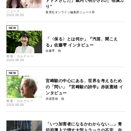
トドメさした」裁判で明かされた“他責ぶ
り”
ニュース
集英社オンライン編集部ニュース班
2026.08.08
NEW
「〈保る〉とは何か」『汽笛、聞こえ
る』佐藤雫 インタビュー
佐藤雫
教養・カルチャー
2026.08.08
NEW
宮﨑駿の中心にある、世界を考えるため
の「問い」『宮﨑駿の詩学』赤坂憲雄 イ
ンタビュー
赤坂憲雄
教養・カルチャー
2026.08.08
「いつ加害者になるかわからない…」青
切符導入で増す大型トラックの不安、自