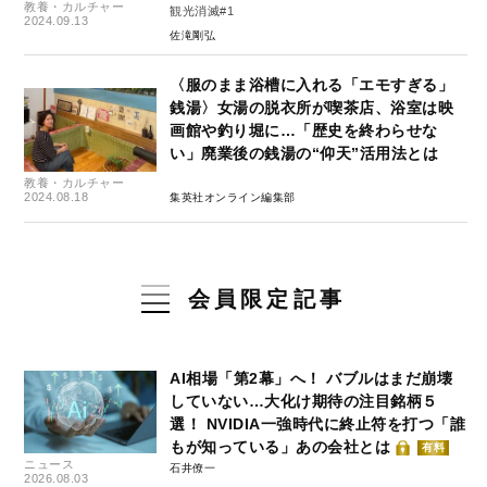
教養・カルチャー
観光消滅#1
2024.09.13
佐滝剛弘
〈服のまま浴槽に入れる「エモすぎる」
銭湯〉女湯の脱衣所が喫茶店、浴室は映
画館や釣り堀に…「歴史を終わらせな
い」廃業後の銭湯の“仰天”活用法とは
教養・カルチャー
2024.08.18
集英社オンライン編集部
会員限定記事
AI相場「第2幕」へ！ バブルはまだ崩壊
していない…大化け期待の注目銘柄５
選！ NVIDIA一強時代に終止符を打つ「誰
もが知っている」あの会社とは
有料
ニュース
石井僚一
2026.08.03