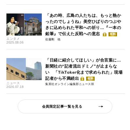
「あの時、広島の人たちは、もっと熱か
ったのでしょうね」美空ひばりのつぶや
きに込められた平和への祈り…『一本の
鉛筆』で伝えた反戦への意志
有料
エンタメ
佐藤剛
2025.08.06
「日経に紹介してほしい」が合言葉に…
新聞社の“記者流出ドミノ”が止まらな
い 「TikToker化まで求められた」現場
記者から不満続出
有料
ニュース
集英社オンライン編集部ニュース班
2026.07.18
会員限定記事一覧を見る