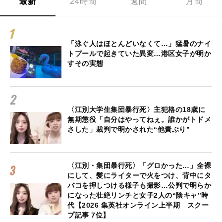
最新
24時間
週間
月間
「泳ぐ人はほとんどいなくて…」猛暑のナイ
トプールで起きていた異変…港区女子が明か
すその実態
〈江別大学生集団暴行死〉主犯格の18歳に
無期懲役「自分はやってねぇ。誰かがトドメ
さした」裁判で明かされた“他責ぶり”
〈江別・集団暴行死〉「グロかった…」全裸
にして、髪にライターで火をつけ、背中にタ
バコを押しつける様子も撮影…公判で明らか
になった壮絶リンチと女子2人の“陰キャ”時
代【2026 集英社オンライン上半期 スクー
プ記事 7位】