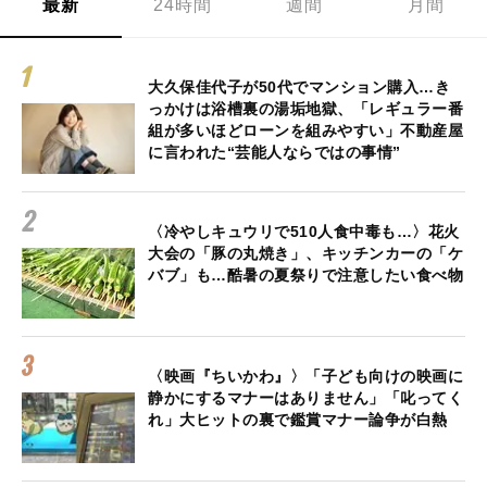
最新
24時間
週間
月間
大久保佳代子が50代でマンション購入…き
っかけは浴槽裏の湯垢地獄、「レギュラー番
組が多いほどローンを組みやすい」不動産屋
に言われた“芸能人ならではの事情”
〈冷やしキュウリで510人食中毒も…〉花火
大会の「豚の丸焼き」、キッチンカーの「ケ
バブ」も…酷暑の夏祭りで注意したい食べ物
〈映画『ちいかわ』〉「子ども向けの映画に
静かにするマナーはありません」「叱ってく
れ」大ヒットの裏で鑑賞マナー論争が白熱