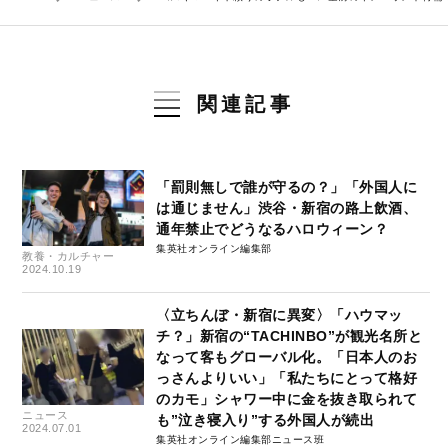
関連記事
「罰則無しで誰が守るの？」「外国人に
は通じません」渋谷・新宿の路上飲酒、
通年禁止でどうなるハロウィーン？
集英社オンライン編集部
教養・カルチャー
2024.10.19
〈立ちんぼ・新宿に異変〉「ハウマッ
チ？」新宿の“TACHINBO”が観光名所と
なって客もグローバル化。「日本人のお
っさんよりいい」「私たちにとって格好
のカモ」シャワー中に金を抜き取られて
ニュース
も”泣き寝入り”する外国人が続出
2024.07.01
集英社オンライン編集部ニュース班