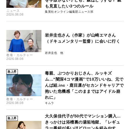
も見直したい3つのルール
ニュース
集英社オンライン編集部ニュース班
2026.08.08
岩井圭也さん（作家）が山崎エマさん
（ドキュメンタリー監督）に会いに行く
岩井圭也
教養・カルチャー
2026.08.08
急上昇
毒親、ぶつかりおじさん、ルッキズ
ム…“闇深4コマ漫画”で10万いいね、元で
んぱ組.inc・鹿目凛がセカンドキャリアで
抱いた危機感「このままではアイドル崩
れに」
教養・カルチャー
2026.08.08
キムラ
大久保佳代子が50代でマンション購入…
急上昇
きっかけは浴槽裏の湯垢地獄、「レギュ
ラー番組が多いほどローンを組みやす