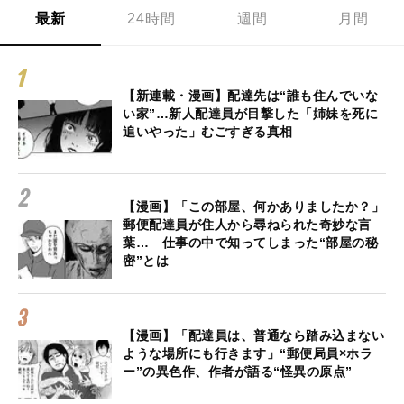
最新
24時間
週間
月間
【新連載・漫画】配達先は“誰も住んでいな
い家”…新人配達員が目撃した「姉妹を死に
追いやった」むごすぎる真相
【漫画】「この部屋、何かありましたか？」
郵便配達員が住人から尋ねられた奇妙な言
葉… 仕事の中で知ってしまった“部屋の秘
密”とは
【漫画】「配達員は、普通なら踏み込まない
ような場所にも行きます」“郵便局員×ホラ
ー”の異色作、作者が語る“怪異の原点”