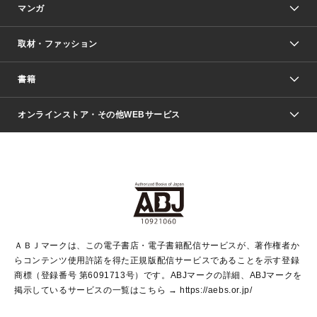
マンガ
取材・ファッション
少年マンガ
週刊少年ジャンプ
書籍
ファッション・美容
青年マンガ
ジャンプSQ.
Seventeen
週刊ヤングジャンプ
オンラインストア・その他WEBサービス
文芸・文庫・総合
芸能・情報・スポーツ
少女マンガ
Vジャンプ
non-no Web
ヤングジャンプ定期購読デジタル
すばる
Myojo
オンラインストア
りぼん
学芸・ノンフィクション・新書
最強ジャンプ
女性マンガ
@BAILA
ヤンジャン＋
小説すばる
週プレNEWS
マーガレット
集英社OTOコンテンツ
集英社 学芸編集部
少年ジャンプ＋
その他WEBサービス
クッキー
ライトノベル・ノベライズ
MAQUIA ONLINE
となりのヤングジャンプ
集英社 文芸ステーション
週プレ グラジャパ！
別冊マーガレット
SHUEISHA MANGA-ART HERITAGE
集英社 ビジネス書
ゼブラック
ココハナ
SHUEISHA ADNAVI
SPUR.JP
集英社Webマガジン Cobalt
グランドジャンプ
web 集英社文庫
キッズ
web Sportiva
マンガMee
ジャンプキャラクターズストア
集英社新書
ジャンプルーキー！
月刊オフィスユー
ＡＢＪマークは、この電子書店・電子書籍配信サービスが、著作権者か
EDITOR'S LAB
LEE
集英社オレンジ文庫
ウルトラジャンプ
青春と読書
パラスポ＋！
らコンテンツ使用許諾を得た正規版配信サービスであることを示す登録
集英社みらい文庫
リマコミ＋
HAPPY PLUS STORE
集英社新書プラス
ジャンプTOON
商標（登録番号 第6091713号）です。ABJマークの詳細、ABJマークを
Marisol
シフォン文庫
アジア人物史
S-KIDS.LAND
マンガMeets
掲示しているサービスの一覧はこちら →
https://aebs.or.jp/
shueisha vox
よみタイ
S-MANGA
Web éclat
ダッシュエックス文庫