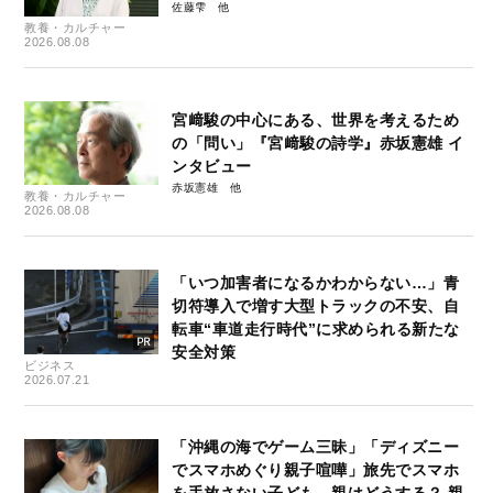
佐藤雫
教養・カルチャー
2026.08.08
宮﨑駿の中心にある、世界を考えるため
の「問い」『宮﨑駿の詩学』赤坂憲雄 イ
ンタビュー
赤坂憲雄
教養・カルチャー
2026.08.08
「いつ加害者になるかわからない…」青
切符導入で増す大型トラックの不安、自
転車“車道走行時代”に求められる新たな
安全対策
ビジネス
2026.07.21
「沖縄の海でゲーム三昧」「ディズニー
でスマホめぐり親子喧嘩」旅先でスマホ
を手放さない子ども、親はどうする？ 親