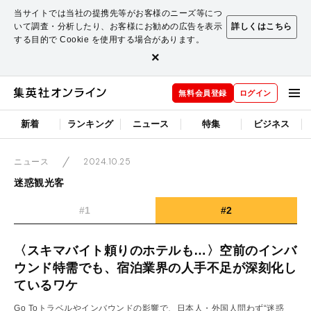
当サイトでは当社の提携先等がお客様のニーズ等につ
いて調査・分析したり、お客様にお勧めの広告を表示
詳しくはこちら
する目的で Cookie を使用する場合があります。
×
無料会員登録
ログイン
新着
ランキング
ニュース
特集
ビジネス
2024.10.25
ニュース
迷惑観光客
#1
#2
〈スキマバイト頼りのホテルも…〉空前のインバ
ウンド特需でも、宿泊業界の人手不足が深刻化し
ているワケ
Go Toトラベルやインバウンドの影響で、日本人・外国人問わず“迷惑