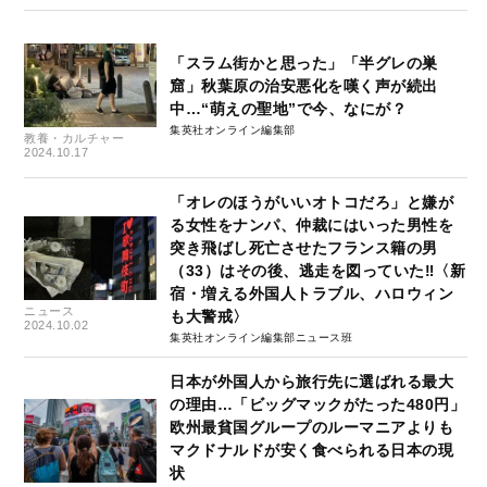
「スラム街かと思った」「半グレの巣
窟」秋葉原の治安悪化を嘆く声が続出
中…“萌えの聖地”で今、なにが？
集英社オンライン編集部
教養・カルチャー
2024.10.17
「オレのほうがいいオトコだろ」と嫌が
る女性をナンパ、仲裁にはいった男性を
突き飛ばし死亡させたフランス籍の男
（33）はその後、逃走を図っていた‼〈新
宿・増える外国人トラブル、ハロウィン
ニュース
も大警戒〉
2024.10.02
集英社オンライン編集部ニュース班
日本が外国人から旅行先に選ばれる最大
の理由…「ビッグマックがたった480円」
欧州最貧国グループのルーマニアよりも
マクドナルドが安く食べられる日本の現
状