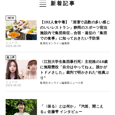
新着記事
NEW
【192人食中毒】「清潔で品数の多い感じ
のいいレストラン」静岡のスポーツ宿泊
施設内で集団発症…合宿・遠征の「集団
での食事」に知っておきたい予防策
ニュース
集英社オンライン編集部
2026.08.08
急上昇
〈江別大学生集団暴行死〉主犯格の18歳
に無期懲役「自分はやってねぇ。誰かが
トドメさした」裁判で明かされた“他責ぶ
り”
ニュース
集英社オンライン編集部ニュース班
2026.08.08
「〈保る〉とは何か」『汽笛、聞こえ
る』佐藤雫 インタビュー