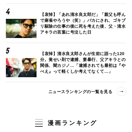
【哀悼】「あれ清水良太郎だ」「親父も呼ん
で麻雀やろうや（笑）」バカにされ、ゴキブ
リ駆除の仕事の後に死を考えた後、父・清水
アキラの言葉に号泣した日
【哀悼】清水良太郎さんが生前に語った120
分。覚せい剤で逮捕、妻暴行、父アキラとの
関係、闇カジノ…「逮捕されても最初は『や
べえ』って軽くしか考えてなくて…」
ニュースランキングの一覧を見る
漫画ランキング