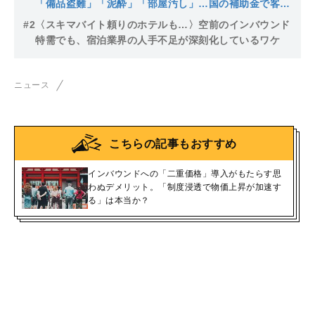
「備品盗難」「泥酔」「部屋汚し」…国の補助金で客層
が悪化？
#2
〈スキマバイト頼りのホテルも…〉空前のインバウンド
特需でも、宿泊業界の人手不足が深刻化しているワケ
ニュース
こちらの記事もおすすめ
インバウンドへの「二重価格」導入がもたらす思
わぬデメリット。「制度浸透で物価上昇が加速す
る」は本当か？