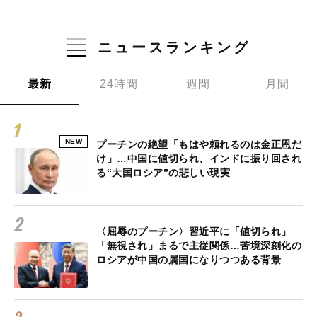
ニュースランキング
最新
24時間
週間
月間
NEW
プーチンの絶望「もはや頼れるのは金正恩だ
け」…中国に値切られ、インドに振り回され
る“大国ロシア”の悲しい現実
〈屈辱のプーチン〉習近平に「値切られ」
「無視され」まるで主従関係…苦境深刻化の
ロシアが中国の属国になりつつある背景