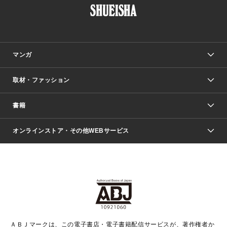
マンガ
取材・ファッション
少年マンガ
週刊少年ジャンプ
書籍
ファッション・美容
青年マンガ
ジャンプSQ.
Seventeen
週刊ヤングジャンプ
オンラインストア・その他WEBサービス
文芸・文庫・総合
芸能・情報・スポーツ
少女マンガ
Vジャンプ
non-no Web
ヤングジャンプ定期購読デジタル
すばる
Myojo
オンラインストア
りぼん
学芸・ノンフィクション・新書
最強ジャンプ
女性マンガ
@BAILA
ヤンジャン＋
小説すばる
週プレNEWS
マーガレット
集英社OTOコンテンツ
集英社 学芸編集部
少年ジャンプ＋
その他WEBサービス
クッキー
ライトノベル・ノベライズ
MAQUIA ONLINE
となりのヤングジャンプ
集英社 文芸ステーション
週プレ グラジャパ！
別冊マーガレット
SHUEISHA MANGA-ART HERITAGE
集英社 ビジネス書
ゼブラック
ココハナ
SHUEISHA ADNAVI
SPUR.JP
集英社Webマガジン Cobalt
グランドジャンプ
web 集英社文庫
キッズ
web Sportiva
マンガMee
ジャンプキャラクターズストア
集英社新書
ジャンプルーキー！
月刊オフィスユー
ＡＢＪマークは、この電子書店・電子書籍配信サービスが、著作権者か
EDITOR'S LAB