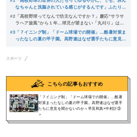
#1
「高校野球の世界の人たちってゆるやかに、でも、みん
なちゃんと洗脳されている感じがするんです」ふたりの
作家が語った高校野球への逡巡と違和感＜早見和真×中
#2
「高校野球ってなんで坊主なんですか？」慶応“サラサ
村計＞
ラヘア旋風”から１年…球児が望まない「丸刈り」は人
権侵害か
#3
「７イニング制」「ドーム球場での開催」…酷暑対策ま
ったなしの夏の甲子園。高野連はなぜ選手たちに意見を
聞かないのか
スポーツ
こちらの記事もおすすめ
「７イニング制」「ドーム球場での開催」…酷暑
対策まったなしの夏の甲子園。高野連はなぜ選手
たちに意見を聞かないのか＜早見和真×中村計③
＞