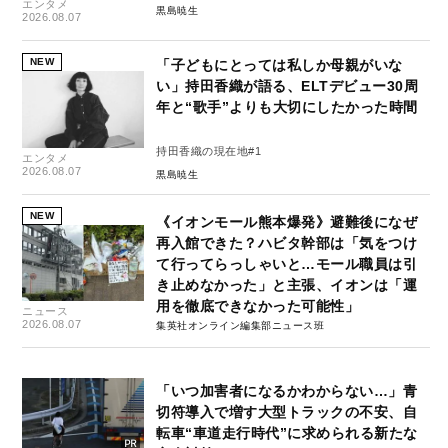
エンタメ
黒島暁生
2026.08.07
NEW
「子どもにとっては私しか母親がいな
い」持田香織が語る、ELTデビュー30周
年と“歌手”よりも大切にしたかった時間
持田香織の現在地#1
エンタメ
2026.08.07
黒島暁生
NEW
《イオンモール熊本爆発》避難後になぜ
再入館できた？ハビタ幹部は「気をつけ
て行ってらっしゃいと…モール職員は引
き止めなかった」と主張、イオンは「運
用を徹底できなかった可能性」
ニュース
2026.08.07
集英社オンライン編集部ニュース班
「いつ加害者になるかわからない…」青
切符導入で増す大型トラックの不安、自
転車“車道走行時代”に求められる新たな