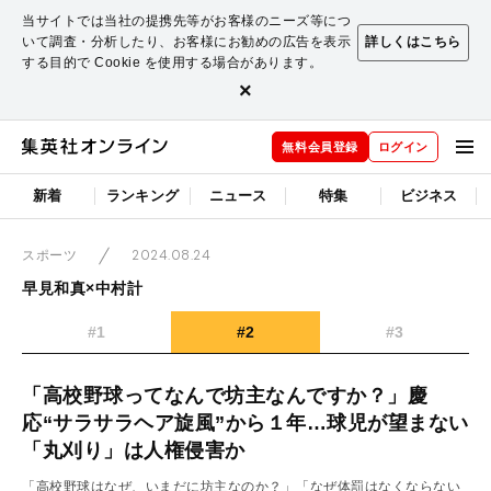
当サイトでは当社の提携先等がお客様のニーズ等につ
いて調査・分析したり、お客様にお勧めの広告を表示
詳しくはこちら
する目的で Cookie を使用する場合があります。
×
無料会員登録
ログイン
新着
ランキング
ニュース
特集
ビジネス
2024.08.24
スポーツ
早見和真×中村計
#1
#2
#3
「高校野球ってなんで坊主なんですか？」慶
応“サラサラヘア旋風”から１年…球児が望まない
「丸刈り」は人権侵害か
「高校野球はなぜ、いまだに坊主なのか？」「なぜ体罰はなくならない