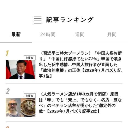
記事ランキング
最新
24時間
週間
月間
〈習近平に特大ブーメラン〉「中国人客お断
NEW
り」「中国に好感持てない72%」韓国で噴き
出した反中感情…中国人旅行者が直面した
「政治的摩擦」の正体【2026年7月バズり記
事1位】
〈人気ラーメン店が1年3カ月で閉店〉原因
NEW
は「味」でも「売上」でもなく…名店「渡な
べ」のベテラン店主が明かした“想定外の
敵”【2026年7月バズり記事2位】