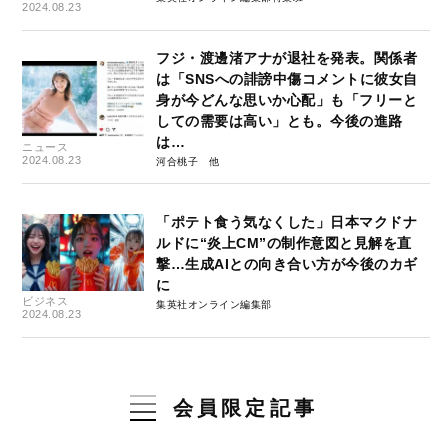
2024.08.23
フジ・渡邊渚アナが退社を発表。関係者
は「SNSへの誹謗中傷コメントに彼女自
身が今どんな思いか心配」も「フリーと
しての需要は高い」とも。今後の進路
は…
ニュース
2024.08.23
河合桃子
「ポテト食う気なくした」日本マクドナ
ルドに“炎上CM”の制作意図と見解を直
撃…生成AIとの向き合い方が今後のカギ
に
ビジネス
集英社オンライン編集部
2024.08.23
会員限定記事