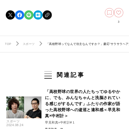
3
TOP
スポーツ
「高校野球ってなんで坊主なんですか？」慶応“サラサラヘア
関連記事
「高校野球の世界の人たちってゆるやか
に、でも、みんなちゃんと洗脳されてい
る感じがするんです」ふたりの作家が語
った高校野球への逡巡と違和感＜早見和
真×中村計＞
スポーツ
早見和真×中村計#１
2024.08.24