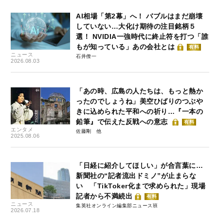
AI相場「第2幕」へ！ バブルはまだ崩壊
していない…大化け期待の注目銘柄５
選！ NVIDIA一強時代に終止符を打つ「誰
もが知っている」あの会社とは
有料
ニュース
石井僚一
2026.08.03
「あの時、広島の人たちは、もっと熱か
ったのでしょうね」美空ひばりのつぶや
きに込められた平和への祈り…『一本の
鉛筆』で伝えた反戦への意志
有料
エンタメ
佐藤剛
2025.08.06
「日経に紹介してほしい」が合言葉に…
新聞社の“記者流出ドミノ”が止まらな
い 「TikToker化まで求められた」現場
記者から不満続出
有料
ニュース
集英社オンライン編集部ニュース班
2026.07.18