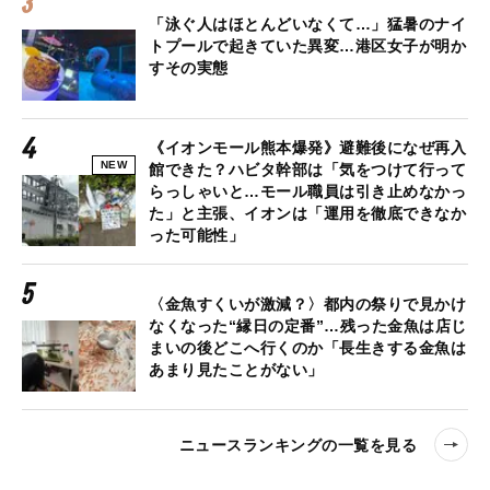
「泳ぐ人はほとんどいなくて…」猛暑のナイ
トプールで起きていた異変…港区女子が明か
すその実態
《イオンモール熊本爆発》避難後になぜ再入
NEW
館できた？ハビタ幹部は「気をつけて行って
らっしゃいと…モール職員は引き止めなかっ
た」と主張、イオンは「運用を徹底できなか
った可能性」
〈金魚すくいが激減？〉都内の祭りで見かけ
なくなった“縁日の定番”…残った金魚は店じ
まいの後どこへ行くのか「長生きする金魚は
あまり見たことがない」
ニュースランキングの一覧を見る