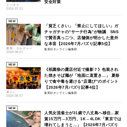
安全対策
ビジネス
2026.07.21
NEW
「貧乏くさい」「禁止にしてほしい」ガ
チャガチャの“サーチ行為”が物議 SNS
で賛否真っ二つ、店舗側が明かした意外
な本音【2026年7月バズり記事5位】
教養・カルチャー
集英社オンライン編集部
2026.08.07
NEW
《祇園祭の露店付近で撮影？》包装され
た焼きそば麺が「地面に直置き…」 夏祭
りで食中毒を避ける“店選び”のポイント
【2026年7月バズり記事4位】
暮らし
集英社オンライン編集部
2026.08.07
NEW
人気女流雀士が31歳で八丈島へ移住…家
賃15万円→3万円、1K→4LDK「東京では
壊れてしまうと…」【2026年7月バズり