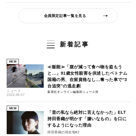
会員限定記事一覧を見る
新着記事
NEW
≪飯能≫「腹が減って食べ物を盗もう
と…」91歳女性殺害を供述したベトナム
国籍の男、在留資格なし…奪った車で“3
台追突”の逃走劇
ニュース
集英社オンライン編集部ニュース班
2026.08.07
NEW
「昔の私なら絶対に言えなかった」ELT
持田香織が明かす「嫌いなもの」を口に
するようになった理由
持田香織の現在地#2