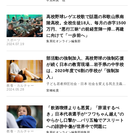
早見和真
高校野球レゲエ校歌で話題の和歌山県南
陵高校。全校生徒18人、毎月の赤字1500
万円、“悪行三昧”の前経営陣一掃…再建
に向けて「一歩前へ」
スポーツ
集英社オンライン編集部
2024.07.19
部活動の強制加入、高校野球の強制応援
が続く日本の教育現場…岩手県の中学校
は、2020年度で6割の学校が「強制加
入」
子ども若者抑圧社会・日本 社会を変える民主主義と
教養・カルチャー
は何か #3
2024.05.28
室橋祐貴
「飲酒喫煙よりも悪質」「辞退するべ
き」日本代表選手が“フワちゃん越え”の
やらかし口撃か…パリ五輪でアスリート
への誹謗中傷が世界中で問題に
教養・カルチャー
集英社オンライン編集部特集班