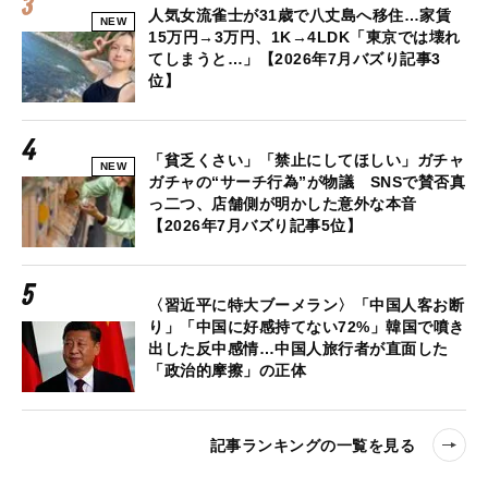
人気女流雀士が31歳で八丈島へ移住…家賃
NEW
15万円→3万円、1K→4LDK「東京では壊れ
てしまうと…」【2026年7月バズり記事3
位】
「貧乏くさい」「禁止にしてほしい」ガチャ
NEW
ガチャの“サーチ行為”が物議 SNSで賛否真
っ二つ、店舗側が明かした意外な本音
【2026年7月バズり記事5位】
〈習近平に特大ブーメラン〉「中国人客お断
り」「中国に好感持てない72%」韓国で噴き
出した反中感情…中国人旅行者が直面した
「政治的摩擦」の正体
記事ランキングの一覧を見る