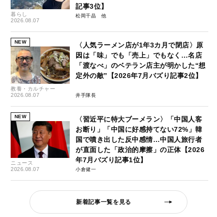
記事3位】
暮らし
松岡千晶
2026.08.07
NEW
〈人気ラーメン店が1年3カ月で閉店〉原
因は「味」でも「売上」でもなく…名店
「渡なべ」のベテラン店主が明かした“想
定外の敵”【2026年7月バズり記事2位】
教養・カルチャー
2026.08.07
井手隊長
NEW
〈習近平に特大ブーメラン〉「中国人客
お断り」「中国に好感持てない72%」韓
国で噴き出した反中感情…中国人旅行者
が直面した「政治的摩擦」の正体【2026
年7月バズり記事1位】
ニュース
2026.08.07
小倉健一
新着記事一覧を見る