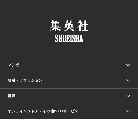
マンガ
取材・ファッション
少年マンガ
週刊少年ジャンプ
書籍
ファッション・美容
青年マンガ
ジャンプSQ.
Seventeen
週刊ヤングジャンプ
オンラインストア・その他WEBサービス
文芸・文庫・総合
芸能・情報・スポーツ
少女マンガ
Vジャンプ
non-no Web
ヤングジャンプ定期購読デジタル
すばる
Myojo
オンラインストア
りぼん
学芸・ノンフィクション・新書
最強ジャンプ
女性マンガ
@BAILA
ヤンジャン＋
小説すばる