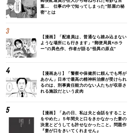
郵便配達員が住人から尋ねられた奇妙な言
葉… 仕事の中で知ってしまった“部屋の秘
密”とは
【漫画】「配達員は、普通なら踏み込まない
ような場所にも行きます」“郵便局員×ホラ
ー”の異色作、作者が語る“怪異の原点”
【漫画あり】「警察や保健所に頼んでも埒が
あかん」日本で最高の精神科治療が受けられ
るのは、刑事責任能力のない人たちが収容さ
れる施設だという皮肉
【漫画】「あの日、私は夫と会話をすること
をやめた」５年間夫と口をきかなかった妻の
決意とどうしても許せなかったこと。問題作
『妻が口をきいてくれません』