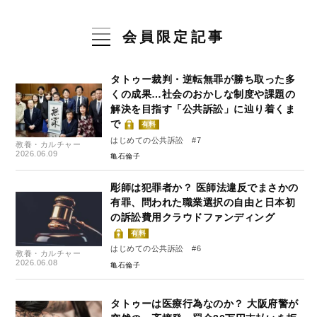
会員限定記事
タトゥー裁判・逆転無罪が勝ち取った多
くの成果…社会のおかしな制度や課題の
解決を目指す「公共訴訟」に辿り着くま
で
有料
はじめての公共訴訟 #7
教養・カルチャー
2026.06.09
亀石倫子
彫師は犯罪者か？ 医師法違反でまさかの
有罪、問われた職業選択の自由と日本初
の訴訟費用クラウドファンディング
有料
はじめての公共訴訟 #6
教養・カルチャー
2026.06.08
亀石倫子
タトゥーは医療行為なのか？ 大阪府警が