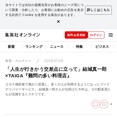
当サイトでは当社の提携先等がお客様のニーズ等につ
いて調査・分析したり、お客様にお勧めの広告を表示
詳しくはこちら
する目的で Cookie を使用する場合があります。
×
無料会員登録
ログイン
新着
ランキング
ニュース
特集
ビジネス
2024.07.06
教養・カルチャー
「人生が行きかう交差点に立って」結城真一郎
×TAIGA『難問の多い料理店』
コロナ禍前後で俄かに浸透し、多くの人が利用するようになったフード
デリバリーサービス。 結城真一郎さんが仕掛けた今作は、その配達員た
ちが活躍するミステリです。
4