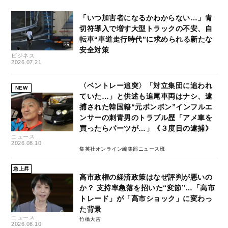
「いつ加害者になるかわからない…」青
切符導入で増す大型トラックの不安、自
転車“車道走行時代”に求められる新たな
安全対策
ビジネス
2026.07.21
〈ベントレー追突〉「対立集団に追われ
NEW
ていた…」と供述も追尾車両はナシ、逮
捕された韓国籍“元ボンボン”インフルエ
ンサーの刺青男のトラブル歴「アメ車を
買ったらパーツが…」《３度目の逮捕》
ニュース
2026.08.10
集英社オンライン編集部ニュース班
急上昇
高市政権の経済政策はなぜ評判が悪いの
か？ 支持率急落を招いた“変節”…「高市
トレード」が「高市ショック」に変わっ
た背景
ニュース
竹橋大吉
2026.08.10