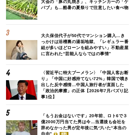
大会の「豚の丸焼き」、キッチンカーの「ケ
バブ」も…酷暑の夏祭りで注意したい食べ物
大久保佳代子が50代でマンション購入…き
っかけは浴槽裏の湯垢地獄、「レギュラー番
組が多いほどローンを組みやすい」不動産屋
に言われた“芸能人ならではの事情”
〈習近平に特大ブーメラン〉「中国人客お断
り」「中国に好感持てない72%」韓国で噴き
出した反中感情…中国人旅行者が直面した
「政治的摩擦」の正体【2026年7月バズり記
事1位】
「もうお金はないです」20年前、ロト6で３
億2000万円当てた男は今…当選後も会社を
辞めなかった男が定年後に気づいた“本当の
自由”
有料