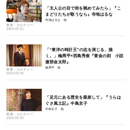
「主人公の目で街を眺めてみたら」『こ
まどりたちが歌うなら』寺地はるな
寺地はるな
教養・カルチャー
2024.03.31
「“東洋の時計王”の志を演じる、描
く。」楡周平×西島秀俊『黄金の刻 小説
服部金太郎』
楡周平
教養・カルチャー
2024.03.30
「足元にある歴史を眼差して」『うらは
ぐさ風土記』中島京子
中島京子
教養・カルチャー
2024.03.30