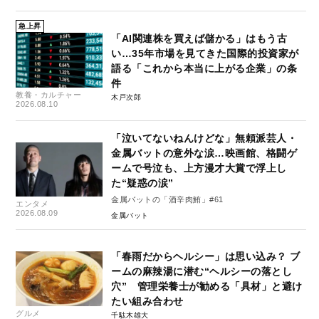
急上昇
「AI関連株を買えば儲かる」はもう古
い…35年市場を見てきた国際的投資家が
語る「これから本当に上がる企業」の条
件
教養・カルチャー
木戸次郎
2026.08.10
「泣いてないねんけどな」無頼派芸人・
金属バットの意外な涙…映画館、格闘ゲ
ームで号泣も、上方漫才大賞で浮上し
た“疑惑の涙”
金属バットの「酒辛肉鮪」#61
エンタメ
2026.08.09
金属バット
「春雨だからヘルシー」は思い込み？ ブ
ームの麻辣湯に潜む“ヘルシーの落とし
穴” 管理栄養士が勧める「具材」と避け
たい組み合わせ
グルメ
千駄木雄大