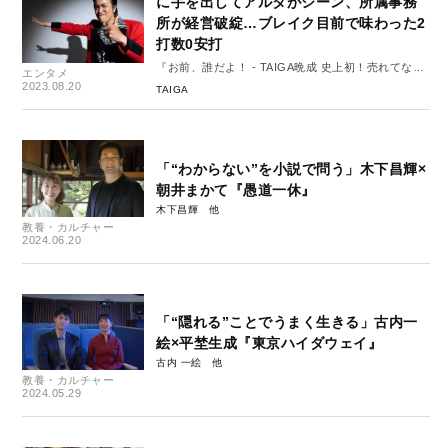
に手を出してアルタがシーン、所属事務
所が経営破綻…ブレイク目前で味わった2
打数0安打
『お前、誰だよ！ - TAIGA晩成 史上初！売れてない
エンタメ
芸人自伝』#3
2023.08.20
TAIGA
「“わからない”を小説で問う」木下昌輝×
朝井まかて『愚道一休』
木下昌輝
教養・カルチャー
2024.06.20
「“隠れる”ことでうまく生きる」古内一
絵×平埜生成『東京ハイダウェイ』
古内 一絵
教養・カルチャー
2024.05.29