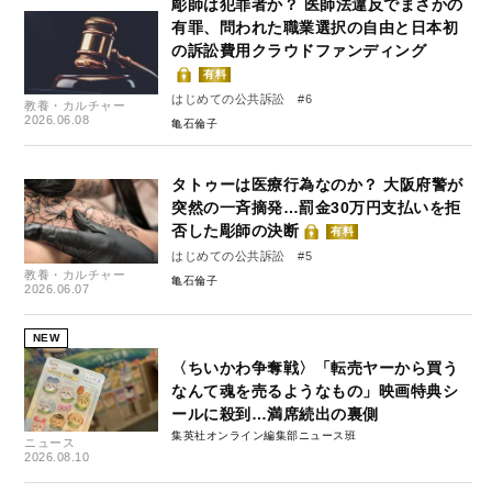
彫師は犯罪者か？ 医師法違反でまさかの
有罪、問われた職業選択の自由と日本初
の訴訟費用クラウドファンディング
有料
はじめての公共訴訟 #6
教養・カルチャー
2026.06.08
亀石倫子
タトゥーは医療行為なのか？ 大阪府警が
突然の一斉摘発…罰金30万円支払いを拒
否した彫師の決断
有料
はじめての公共訴訟 #5
教養・カルチャー
亀石倫子
2026.06.07
NEW
〈ちいかわ争奪戦〉「転売ヤーから買う
なんて魂を売るようなもの」映画特典シ
ールに殺到…満席続出の裏側
集英社オンライン編集部ニュース班
ニュース
2026.08.10