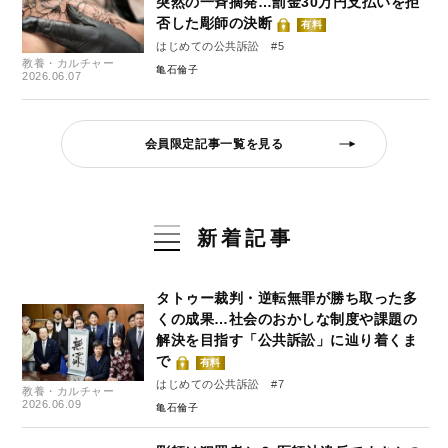
突然の一斉摘発…罰金30万円支払いを拒
否した彫師の決断
有料
はじめての公共訴訟 #5
教養・カルチャー
亀石倫子
2026.06.07
会員限定記事一覧を見る
新着記事
タトゥー裁判・逆転無罪が勝ち取った多
くの成果…社会のおかしな制度や課題の
解決を目指す「公共訴訟」に辿り着くま
で
有料
はじめての公共訴訟 #7
教養・カルチャー
2026.06.09
亀石倫子