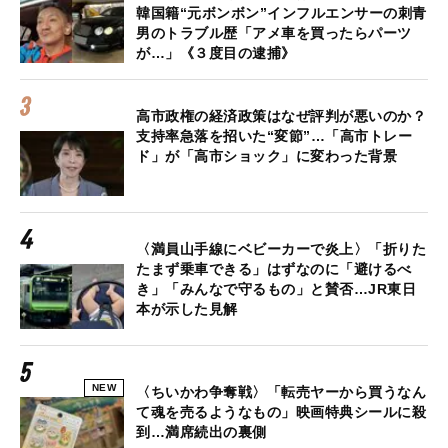
韓国籍“元ボンボン”インフルエンサーの刺青
男のトラブル歴「アメ車を買ったらパーツ
が…」《３度目の逮捕》
高市政権の経済政策はなぜ評判が悪いのか？
支持率急落を招いた“変節”…「高市トレー
ド」が「高市ショック」に変わった背景
〈満員山手線にベビーカーで炎上〉「折りた
たまず乗車できる」はずなのに「避けるべ
き」「みんなで守るもの」と賛否…JR東日
本が示した見解
NEW
〈ちいかわ争奪戦〉「転売ヤーから買うなん
て魂を売るようなもの」映画特典シールに殺
到…満席続出の裏側