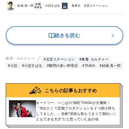
結城 真一郎
小説すばる
集英社 文芸ステーション
続きを読む
教養・カルチャー
#文芸ステーション
#教養･カルチャー
#小説
#小説すばる
#難問の多い料理店
#TAIGA
#結城 真一郎
こちらの記事もおすすめ
オードリー、ぺこぱの“師匠”TAIGAが大懺悔！
「売れたくて芸能プロダクションを２つ掛け持ち
してました…」自称“演技も歌もうまくて面白いこ
ともできる天才”だと思っていたあの頃