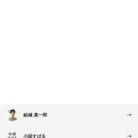
結城 真一郎
小説すばる