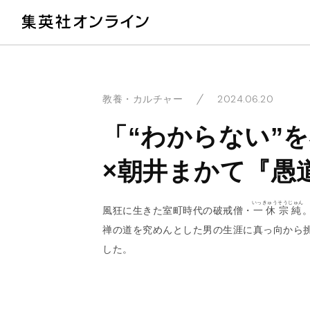
教
2024.06.20
教養・カルチャー
「“わからない”
×朝井まかて『愚
いっきゅうそうじゅん
風狂に生きた室町時代の破戒僧・
一休宗純
禅の道を究めんとした男の生涯に真っ向から
した。