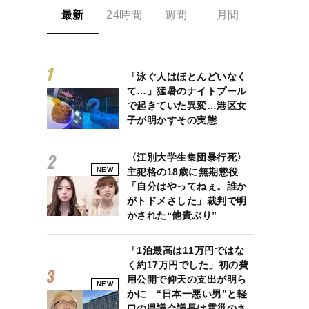
最新
24時間
週間
月間
「泳ぐ人はほとんどいなく
て…」猛暑のナイトプール
で起きていた異変…港区女
子が明かすその実態
〈江別大学生集団暴行死〉
NEW
主犯格の18歳に無期懲役
「自分はやってねぇ。誰か
がトドメさした」裁判で明
かされた“他責ぶり”
「1泊最高は11万円ではな
く約17万円でした」初の費
用公開で仰天の支出が明ら
NEW
かに “日本一悪い男”と軽
口の県議会議長は震災のさ