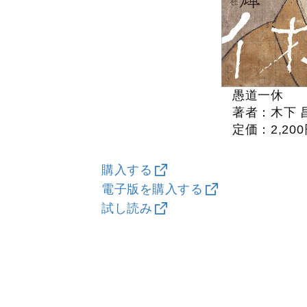
愚道一休
著者：木下 
定価：2,20
購入する
電子版を購入する
試し読み