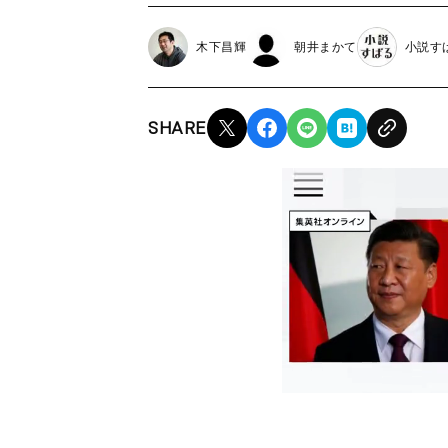
木下昌輝
朝井まかて
小説す
SHARE