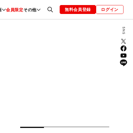
無料会員登録
ログイン
画
会員限定
その他
ファッション
恋愛・結婚
編集部
お知らせ