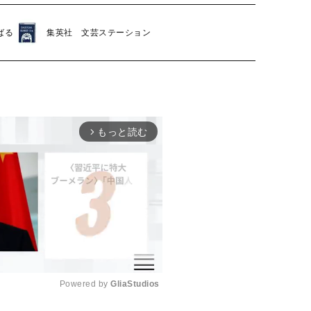
ばる
集英社 文芸ステーション
もっと読む
arrow_forward_ios
Powered by 
GliaStudios