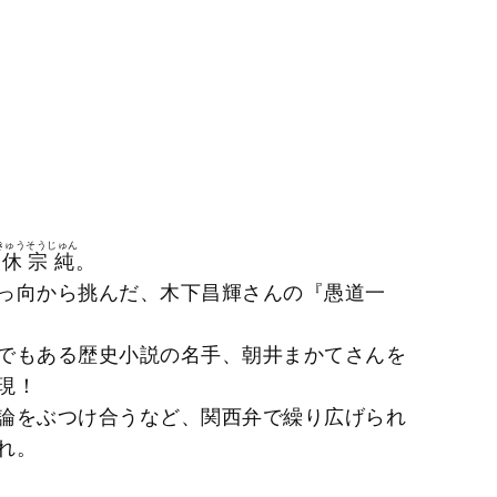
きゅうそうじゅん
一休宗純
。
っ向から挑んだ、木下昌輝さんの『愚道一
輩でもある歴史小説の名手、朝井まかてさんを
現！
論をぶつけ合うなど、関西弁で繰り広げられ
れ。