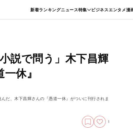
特集一覧を見る
漫画一覧を見る
新着
ランキング
ニュース
特集
ビジネス
エンタメ
漫
養・カルチャー
暮らし
スポーツ
ヘルスケア
美容
グルメ
を小説で問う」木下昌輝
道一休』
。
挑んだ、木下昌輝さんの『愚道一休』がついに刊行されま
1