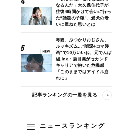
なるんだ」大久保佳代子が
往復4時間かけて会いに行っ
た“話題の子猿”…愛犬の老
いに重ねた思いとは
毒親、ぶつかりおじさん、
ルッキズム…“闇深4コマ漫
NEW
画”で10万いいね、元でんぱ
組.inc・鹿目凛がセカンド
キャリアで抱いた危機感
「このままではアイドル崩
れに」
記事ランキングの一覧を見る
ニュースランキング