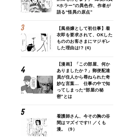
×ホラー”の異色作、作者が
語る“怪異の原点”
【風俗嬢として初仕事】着
衣即を要求されて、OKした
もののお客さまにマジギレ
した理由は!? (4)
【漫画】「この部屋、何か
ありましたか？」郵便配達
員が住人から尋ねられた奇
妙な言葉… 仕事の中で知
ってしまった“部屋の秘
密”とは
看護師さん、今その胸の谷
間はマズイです!! ／くも
漫。（9）