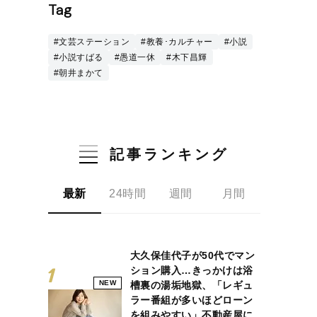
Tag
#文芸ステーション
#教養･カルチャー
#小説
#小説すばる
#愚道一休
#木下昌輝
#朝井まかて
記事ランキング
最新
24時間
週間
月間
大久保佳代子が50代でマン
ション購入…きっかけは浴
NEW
槽裏の湯垢地獄、「レギュ
ラー番組が多いほどローン
を組みやすい」不動産屋に