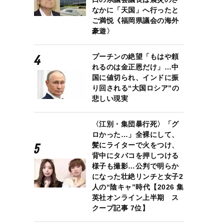
なかに「天国」へ行ったと
ご満悦《福岡県議会の海外
豪遊〉
プーチンの絶望「もはや頼
れるのは金正恩だけ」…中
国に値切られ、インドに振
り回される“大国ロシア”の
悲しい現実
〈江別・集団暴行死〉「グ
ロかった…」全裸にして、
髪にライターで火をつけ、
背中にタバコを押しつける
様子も撮影…公判で明らか
になった壮絶リンチと女子2
人の“陰キャ”時代【2026 集
英社オンライン上半期 ス
クープ記事 7位】