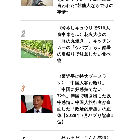
言われた“芸能人ならではの
事情”
〈冷やしキュウリで510人
食中毒も…〉花火大会の
「豚の丸焼き」、キッチン
カーの「ケバブ」も…酷暑
の夏祭りで注意したい食べ
物
〈習近平に特大ブーメラ
ン〉「中国人客お断り」
「中国に好感持てない
72%」韓国で噴き出した反
中感情…中国人旅行者が直
面した「政治的摩擦」の正
体【2026年7月バズり記事1
位】
「私もまだ、こんな感情に