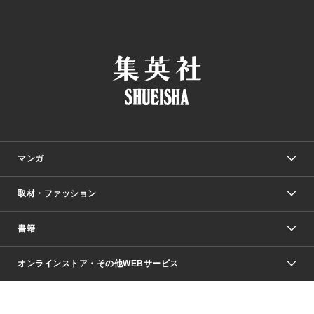
マンガ
取材・ファッション
少年マンガ
週刊少年ジャンプ
書籍
ファッション・美容
青年マンガ
ジャンプSQ.
Seventeen
週刊ヤングジャンプ
オンラインストア・その他WEBサービス
文芸・文庫・総合
芸能・情報・スポーツ
少女マンガ
Vジャンプ
non-no Web
ヤングジャンプ定期購読デジタル
すばる
Myojo
オンラインストア
りぼん
学芸・ノンフィクション・新書
最強ジャンプ
女性マンガ