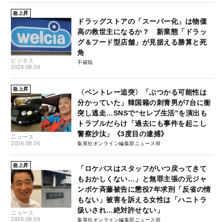
急上昇
ドラッグストアの「スーパー化」は物価
高の救世主になるか？ 新業態「ドラッ
グ＆フード型店舗」が見据える勝算と死
角
ビジネス
不破聡
2026.08.06
急上昇
〈ベントレー追突〉「ぶつかる可能性は
分かっていた」韓国籍の刺青男が7台に衝
突し逃走…SNSで“セレブ生活”を演出も
トラブルだらけ「過去にも事件を起こし
警察沙汰」《3度目の逮捕》
ニュース
2026.08.06
集英社オンライン編集部ニュース班
急上昇
「ロケバスはスタッフがいつ戻ってきて
もおかしくない…」と無罪主張の元ジャ
ンポケ斉藤被告に懲役7年求刑「反省の情
もない」被害を訴える女性は「ハニトラ
扱いされ…絶対許せない」
ニュース
2026.08.06
集英社オンライン編集部ニュース班