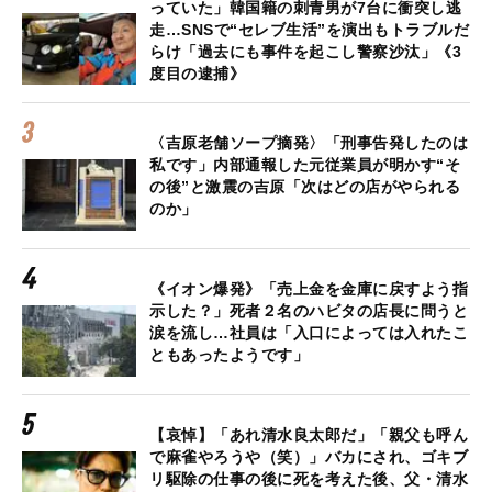
っていた」韓国籍の刺青男が7台に衝突し逃
走…SNSで“セレブ生活”を演出もトラブルだ
らけ「過去にも事件を起こし警察沙汰」《3
度目の逮捕》
〈吉原老舗ソープ摘発〉「刑事告発したのは
私です」内部通報した元従業員が明かす“そ
の後”と激震の吉原「次はどの店がやられる
のか」
《イオン爆発》「売上金を金庫に戻すよう指
示した？」死者２名のハビタの店長に問うと
涙を流し…社員は「入口によっては入れたこ
ともあったようです」
【哀悼】「あれ清水良太郎だ」「親父も呼ん
で麻雀やろうや（笑）」バカにされ、ゴキブ
リ駆除の仕事の後に死を考えた後、父・清水