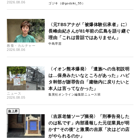
失-」
2026.08.06
ゴジキ（@godziki_55）
〈元TBSアナが「被爆体験伝承者」に〉
長峰由紀さんが81年前の広島を語り継ぐ
理由「これは昔話ではありません」
中島早苗
教養・カルチャー
2026.08.06
〈イオン熊本爆発〉「遺族への当初説明
は…保身みたいなところがあった」ハビ
タ幹部が謝罪告白「建物内に戻りたいと
本人は言ってなかった」
ニュース
集英社オンライン編集部ニュース班
2026.08.05
急上昇
〈吉原老舗ソープ摘発〉「刑事告発した
のは私です」内部通報した元従業員が明
かす“その後”と激震の吉原「次はどの店
がやられるのか」