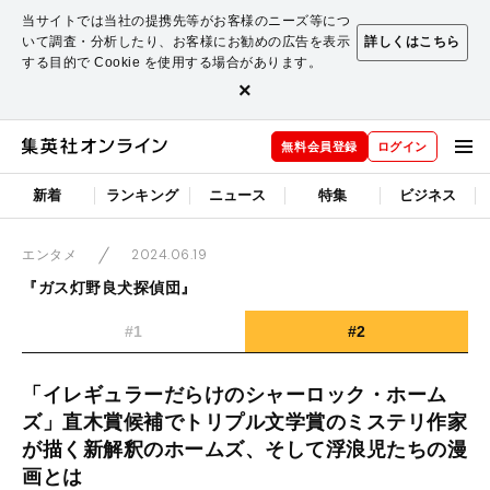
当サイトでは当社の提携先等がお客様のニーズ等につ
いて調査・分析したり、お客様にお勧めの広告を表示
詳しくはこちら
する目的で Cookie を使用する場合があります。
×
無料会員登録
ログイン
新着
ランキング
ニュース
特集
ビジネス
2024.06.19
エンタメ
『ガス灯野良犬探偵団』
#1
#2
「イレギュラーだらけのシャーロック・ホーム
ズ」直木賞候補でトリプル文学賞のミステリ作家
が描く新解釈のホームズ、そして浮浪児たちの漫
画とは