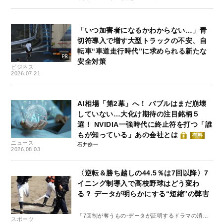
「いつ加害者になるかわからない…」青
切符導入で増す大型トラックの不安、自
転車“車道走行時代”に求められる新たな
安全対策
ビジネス
2026.07.21
AI相場「第2幕」へ！ バブルはまだ崩壊
していない…大化け期待の注目銘柄５
選！ NVIDIA一強時代に終止符を打つ「誰
もが知っている」あの会社とは
有料
ニュース
石井僚一
2026.08.03
〈逆転＆勝ち越しの44.5％は7回以降〉7
イニング制導入で高校野球はどう変わ
る？ データが明らかにする“短縮”の弊害
「7回制が奪うもの-データが証明するドラマの消
スポーツ