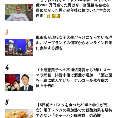
億2000万円当てた男は今…当選後も会社を
辞めなかった男が定年後に気づいた“本当の
自由”
有料
風俗店が現役女子大生だらけになっている理
由。ソープランドの個室からオンライン授業
に参加する嬢も…
《上沼恵美子への不適切発言から7年》スー
マラ武智、誹謗中傷で酒量が増加…「酒と薬
を一緒に飲んでいた」アルコール依存症の
日々を告白
【5日前のパスタを食べた20歳の学生が死
亡】電子レンジの再加熱での殺菌効果も期待
できない「チャーハン症候群」の恐怖