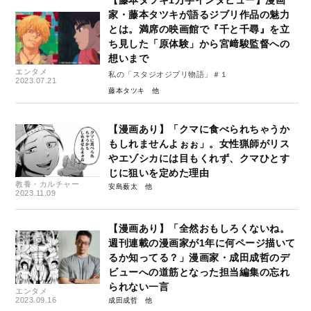
【藤本タツキ1万字インタビュー】漫画
家・藤本タツキが語るジブリ作品の魅力
とは。満席の映画館で『千と千尋』を立
ち見した「原体験」から宮﨑駿監督への
想いまで
エンタメ
私の「スタジオジブリ物語」＃１
2023.07.21
藤本タツキ
【漫画あり】「クマに食べられちゃうか
もしれませんよぉぉ」。女性猟師がリス
やエゾシカには目もくれず、クマひとす
じに狙いを定めた理由
教養・カルチャー
安島薮太
2023.11.09
【漫画あり】「全然おもしろくないね。
週刊連載の漫画家が1年に何ページ描いて
るか知ってる？」漫画家・成田成哲のデ
ビューへの道筋となった担当編集の忘れ
られない一言
エンタメ
2023.09.16
成田成哲