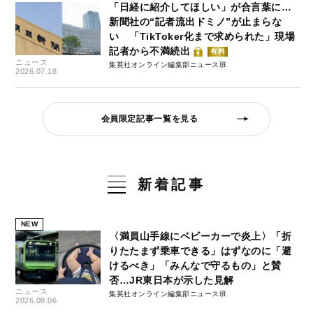
「日経に紹介してほしい」が合言葉に…
新聞社の“記者流出ドミノ”が止まらな
い 「TikToker化まで求められた」現場
記者から不満続出
有料
ニュース
集英社オンライン編集部ニュース班
2026.07.18
会員限定記事一覧を見る
新着記事
NEW
〈満員山手線にベビーカーで炎上〉「折
りたたまず乗車できる」はずなのに「避
けるべき」「みんなで守るもの」と賛
否…JR東日本が示した見解
ニュース
集英社オンライン編集部ニュース班
2026.08.06