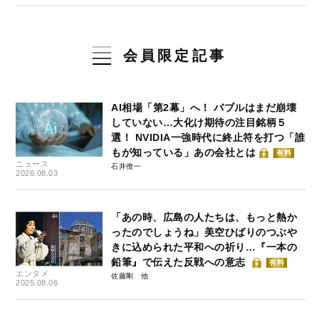
会員限定記事
AI相場「第2幕」へ！ バブルはまだ崩壊
していない…大化け期待の注目銘柄５
選！ NVIDIA一強時代に終止符を打つ「誰
もが知っている」あの会社とは
有料
ニュース
石井僚一
2026.08.03
「あの時、広島の人たちは、もっと熱か
ったのでしょうね」美空ひばりのつぶや
きに込められた平和への祈り…『一本の
鉛筆』で伝えた反戦への意志
有料
エンタメ
佐藤剛
2025.08.06