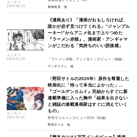
エンタメ
2024.06.19
青崎有吾
《漫画あり》「漫画がおもしろければ、
誰かが必ず見つけてくれる」“ジャンプル
ーキー!”からアニメ化まで上りつめた
『ラーメン赤猫』。漫画家・アンギャマ
ンがこだわる「気持ちのいい読後感」
エンタメ
2024.01.29
『ラーメン赤猫』アニメ化インタビュー（後編）
アンギャマン
〈野田サトルの2024年〉原作を尊重した
映画化に「待って本当によかった」…
『ゴールデンカムイ』完結からすぐに新
連載準備に入った胸中「結果を出さない
と雑誌の連載漫画家はすぐに消えていく
もの」
エンタメ
2024.01.01
野田サトルインタビュー2024《前編》
野田サトル