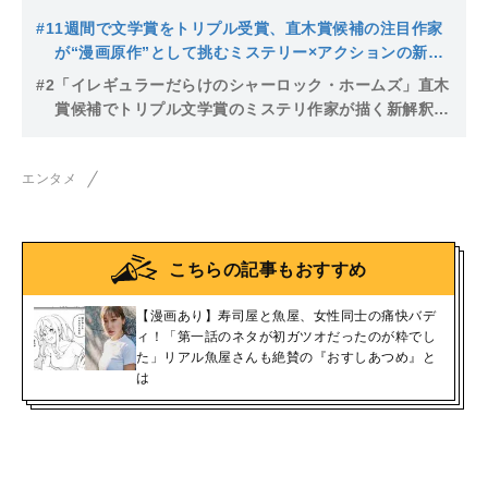
#1
1週間で文学賞をトリプル受賞、直木賞候補の注目作家
が“漫画原作”として挑むミステリー×アクションの新境
地「セリフの量のバランスが難しい…」
#2
「イレギュラーだらけのシャーロック・ホームズ」直木
賞候補でトリプル文学賞のミステリ作家が描く新解釈の
ホームズ、そして浮浪児たちの漫画とは
エンタメ
こちらの記事もおすすめ
【漫画あり】寿司屋と魚屋、女性同士の痛快バデ
ィ！「第一話のネタが初ガツオだったのが粋でし
た」リアル魚屋さんも絶賛の『おすしあつめ』と
は