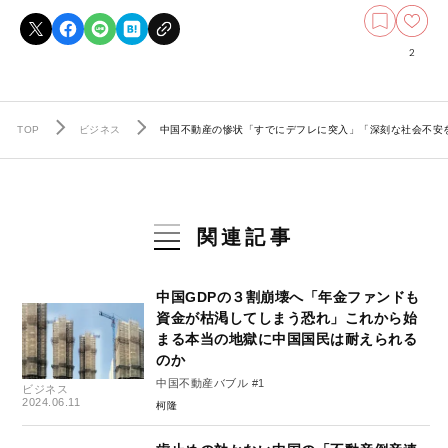
2
TOP
ビジネス
中国不動産の惨状「すでにデフレに突入」「深刻な社会不安を
関連記事
中国GDPの３割崩壊へ「年金ファンドも
資金が枯渇してしまう恐れ」これから始
まる本当の地獄に中国国民は耐えられる
のか
中国不動産バブル #1
ビジネス
2024.06.11
柯隆