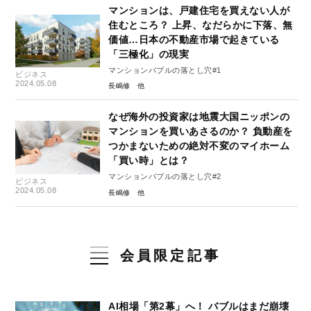
マンションは、戸建住宅を買えない人が
住むところ？ 上昇、なだらかに下落、無
価値…日本の不動産市場で起きている
「三極化」の現実
マンションバブルの落とし穴#1
ビジネス
2024.05.08
長嶋修
なぜ海外の投資家は地震大国ニッポンの
マンションを買いあさるのか？ 負動産を
つかまないための絶対不変のマイホーム
「買い時」とは？
マンションバブルの落とし穴#2
ビジネス
2024.05.08
長嶋修
会員限定記事
AI相場「第2幕」へ！ バブルはまだ崩壊