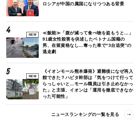
ロシアが中国の属国になりつつある背景
≪飯能≫「腹が減って食べ物を盗もうと…」
NEW
91歳女性殺害を供述したベトナム国籍の
男、在留資格なし…奪った車で“3台追突”の
逃走劇
《イオンモール熊本爆発》避難後になぜ再入
NEW
館できた？ハビタ幹部は「気をつけて行って
らっしゃいと…モール職員は引き止めなかっ
た」と主張、イオンは「運用を徹底できなか
った可能性」
ニュースランキングの一覧を見る