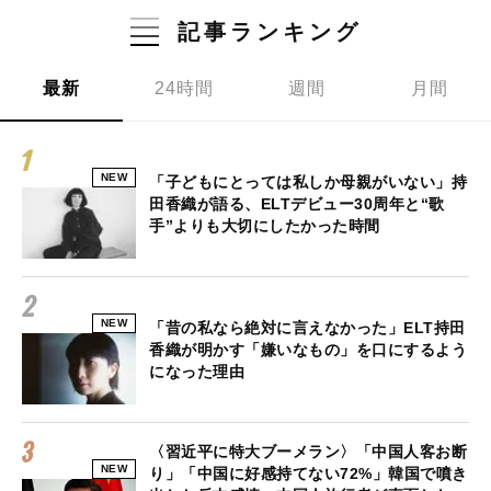
記事ランキング
最新
24時間
週間
月間
NEW
「子どもにとっては私しか母親がいない」持
田香織が語る、ELTデビュー30周年と“歌
手”よりも大切にしたかった時間
NEW
「昔の私なら絶対に言えなかった」ELT持田
香織が明かす「嫌いなもの」を口にするよう
になった理由
〈習近平に特大ブーメラン〉「中国人客お断
NEW
り」「中国に好感持てない72%」韓国で噴き