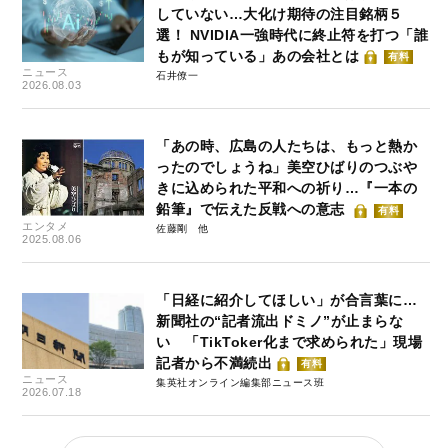
していない…大化け期待の注目銘柄５
選！ NVIDIA一強時代に終止符を打つ「誰
もが知っている」あの会社とは
有料
ニュース
石井僚一
2026.08.03
「あの時、広島の人たちは、もっと熱か
ったのでしょうね」美空ひばりのつぶや
きに込められた平和への祈り…『一本の
鉛筆』で伝えた反戦への意志
有料
エンタメ
佐藤剛
2025.08.06
「日経に紹介してほしい」が合言葉に…
新聞社の“記者流出ドミノ”が止まらな
い 「TikToker化まで求められた」現場
記者から不満続出
有料
ニュース
集英社オンライン編集部ニュース班
2026.07.18