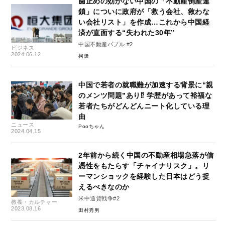
歯止めの効かない中国の「不動産倒産連
鎖」についに政府が「救う会社、救わな
い会社リスト」を作成…これから中国経
済が直面する“失われた30年”
中国不動産バブル #2
ビジネス
2024.06.12
柯隆
中国で若者の就職難が加速する背景に“親
のメンツ問題”あり⁉ 学歴があって裕福な
若者たちがどんどんニート化している理
由
ニュース
Pooちゃん
2024.04.15
2年前から続く中国の不動産相場急落が信
憑性をもたらす「チャイナリスク」。リ
ーマンショックを経験した日本はどう捉
えるべきなのか
米中通貨戦争#2
教養・カルチャー
2023.08.16
田村秀男