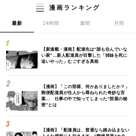
漫画ランキング
最新
24時間
週間
月間
【新連載・漫画】配達先は“誰も住んでいな
い家”…新人配達員が目撃した「姉妹を死に
追いやった」むごすぎる真相
【漫画】「この部屋、何かありましたか？」
郵便配達員が住人から尋ねられた奇妙な言
葉… 仕事の中で知ってしまった“部屋の秘
密”とは
【漫画】「配達員は、普通なら踏み込まない
ような場所にも行きます」“郵便局員×ホラ