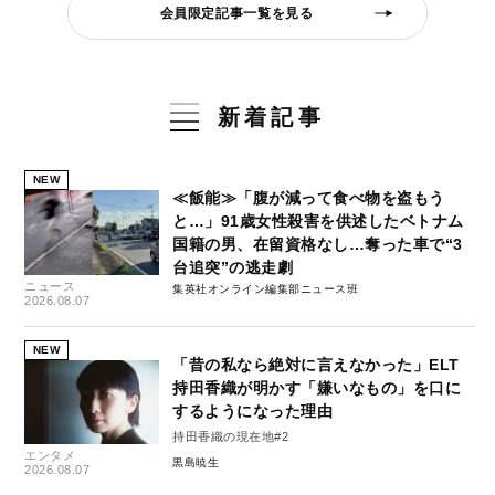
会員限定記事一覧を見る
新着記事
NEW
≪飯能≫「腹が減って食べ物を盗もう
と…」91歳女性殺害を供述したベトナム
国籍の男、在留資格なし…奪った車で“3
台追突”の逃走劇
ニュース
集英社オンライン編集部ニュース班
2026.08.07
NEW
「昔の私なら絶対に言えなかった」ELT
持田香織が明かす「嫌いなもの」を口に
するようになった理由
持田香織の現在地#2
エンタメ
黒島暁生
2026.08.07