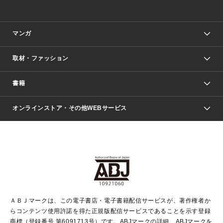
マンガ
取材・ファッション
少年マンガ
週刊少年ジャンプ
書籍
ファッション・美容
青年マンガ
ジャンプSQ.
Seventeen
週刊ヤングジャンプ
オンラインストア・その他WEBサービス
文芸・文庫・総合
芸能・情報・スポーツ
少女マンガ
Vジャンプ
non-no Web
ヤングジャンプ定期購読デジタル
すばる
Myojo
オンラインストア
りぼん
学芸・ノンフィクション・新書
最強ジャンプ
女性マンガ
@BAILA
ヤンジャン＋
小説すばる
週プレNEWS
マーガレット
集英社OTOコンテンツ
集英社 学芸編集部
少年ジャンプ＋
その他WEBサービス
クッキー
ライトノベル・ノベライズ
MAQUIA ONLINE
となりのヤングジャンプ
集英社 文芸ステーション
週プレ グラジャパ！
別冊マーガレット
SHUEISHA MANGA-ART HERITAGE
集英社 ビジネス書
ゼブラック
ココハナ
SHUEISHA ADNAVI
SPUR.JP
集英社Webマガジン Cobalt
グランドジャンプ
web 集英社文庫
キッズ
web Sportiva
マンガMee
ジャンプキャラクターズストア
集英社新書
ジャンプルーキー！
月刊オフィスユー
ＡＢＪマークは、この電子書店・電子書籍配信サービスが、著作権者か
EDITOR'S LAB
LEE
集英社オレンジ文庫
ウルトラジャンプ
青春と読書
パラスポ＋！
らコンテンツ使用許諾を得た正規版配信サービスであることを示す登録
集英社みらい文庫
リマコミ＋
HAPPY PLUS STORE
集英社新書プラス
ジャンプTOON
商標（登録番号 第6091713号）です。ABJマークの詳細、ABJマークを
Marisol