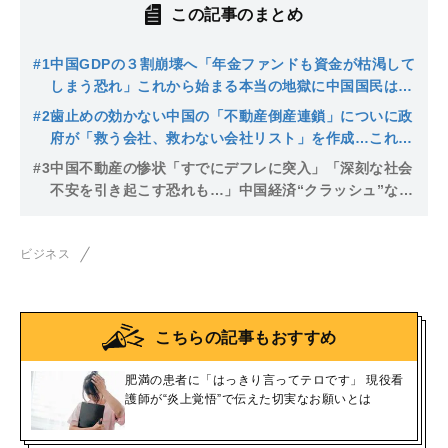
この記事のまとめ
#1
中国GDPの３割崩壊へ「年金ファンドも資金が枯渇して
しまう恐れ」これから始まる本当の地獄に中国国民は耐
えられるのか
#2
歯止めの効かない中国の「不動産倒産連鎖」についに政
府が「救う会社、救わない会社リスト」を作成…これか
ら中国経済が直面する“失われた30年”
#3
中国不動産の惨状「すでにデフレに突入」「深刻な社会
不安を引き起こす恐れも…」中国経済“クラッシュ”なら
日本のバブル崩壊を凌駕する破壊力
ビジネス
こちらの記事もおすすめ
肥満の患者に「はっきり言ってテロです」 現役看
護師が“炎上覚悟”で伝えた切実なお願いとは