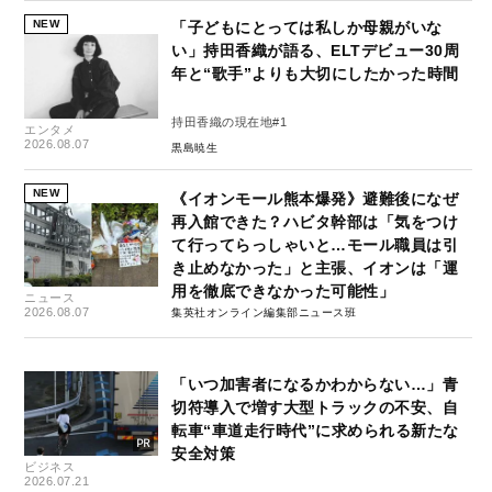
NEW
「子どもにとっては私しか母親がいな
い」持田香織が語る、ELTデビュー30周
年と“歌手”よりも大切にしたかった時間
持田香織の現在地#1
エンタメ
2026.08.07
黒島暁生
NEW
《イオンモール熊本爆発》避難後になぜ
再入館できた？ハビタ幹部は「気をつけ
て行ってらっしゃいと…モール職員は引
き止めなかった」と主張、イオンは「運
用を徹底できなかった可能性」
ニュース
2026.08.07
集英社オンライン編集部ニュース班
「いつ加害者になるかわからない…」青
切符導入で増す大型トラックの不安、自
転車“車道走行時代”に求められる新たな
安全対策
ビジネス
2026.07.21