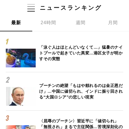
ニュースランキング
最新
24時間
週間
月間
「泳ぐ人はほとんどいなくて…」猛暑のナイ
トプールで起きていた異変…港区女子が明か
すその実態
プーチンの絶望「もはや頼れるのは金正恩だ
け」…中国に値切られ、インドに振り回され
る“大国ロシア”の悲しい現実
〈屈辱のプーチン〉習近平に「値切られ」
「無視され」まるで主従関係…苦境深刻化の