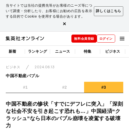
当サイトでは当社の提携先等がお客様のニーズ等につ
いて調査・分析したり、お客様にお勧めの広告を表示
詳しくはこちら
する目的で Cookie を使用する場合があります。
×
無料会員登録
ログイン
新着
ランキング
ニュース
特集
ビジネス
2024.06.13
ビジネス
中国不動産バブル
#1
#2
#3
中国不動産の惨状「すでにデフレに突入」「深刻
な社会不安を引き起こす恐れも…」中国経済“ク
ラッシュ”なら日本のバブル崩壊を凌駕する破壊
力