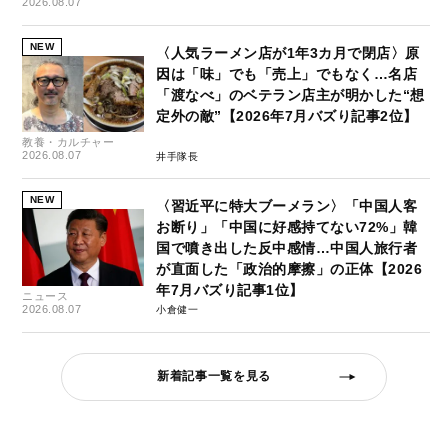
2026.08.07
NEW
〈人気ラーメン店が1年3カ月で閉店〉原
因は「味」でも「売上」でもなく…名店
「渡なべ」のベテラン店主が明かした“想
定外の敵”【2026年7月バズり記事2位】
教養・カルチャー
2026.08.07
井手隊長
NEW
〈習近平に特大ブーメラン〉「中国人客
お断り」「中国に好感持てない72%」韓
国で噴き出した反中感情…中国人旅行者
が直面した「政治的摩擦」の正体【2026
年7月バズり記事1位】
ニュース
2026.08.07
小倉健一
新着記事一覧を見る