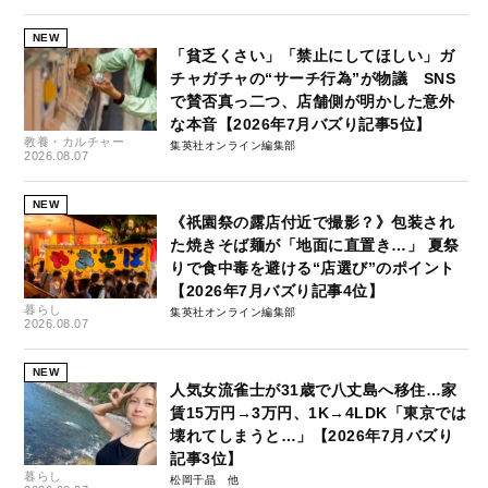
NEW
「貧乏くさい」「禁止にしてほしい」ガ
チャガチャの“サーチ行為”が物議 SNS
で賛否真っ二つ、店舗側が明かした意外
な本音【2026年7月バズり記事5位】
教養・カルチャー
集英社オンライン編集部
2026.08.07
NEW
《祇園祭の露店付近で撮影？》包装され
た焼きそば麺が「地面に直置き…」 夏祭
りで食中毒を避ける“店選び”のポイント
【2026年7月バズり記事4位】
暮らし
集英社オンライン編集部
2026.08.07
NEW
人気女流雀士が31歳で八丈島へ移住…家
賃15万円→3万円、1K→4LDK「東京では
壊れてしまうと…」【2026年7月バズり
記事3位】
暮らし
松岡千晶