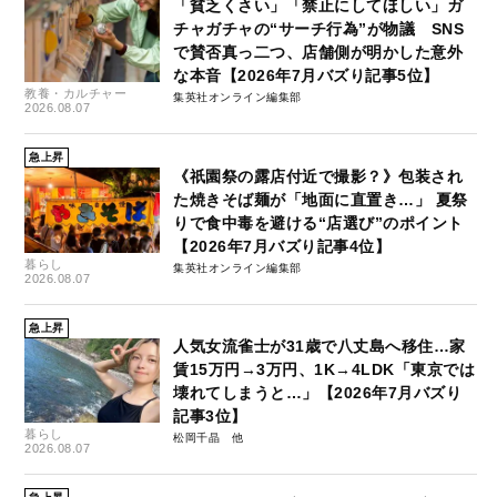
「貧乏くさい」「禁止にしてほしい」ガ
チャガチャの“サーチ行為”が物議 SNS
で賛否真っ二つ、店舗側が明かした意外
な本音【2026年7月バズり記事5位】
教養・カルチャー
集英社オンライン編集部
2026.08.07
急上昇
《祇園祭の露店付近で撮影？》包装され
た焼きそば麺が「地面に直置き…」 夏祭
りで食中毒を避ける“店選び”のポイント
【2026年7月バズり記事4位】
暮らし
集英社オンライン編集部
2026.08.07
急上昇
人気女流雀士が31歳で八丈島へ移住…家
賃15万円→3万円、1K→4LDK「東京では
壊れてしまうと…」【2026年7月バズり
記事3位】
暮らし
松岡千晶
2026.08.07