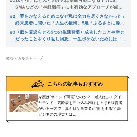
#1
10年後、ほとんどのがんは治癒可能になる？ ALS、
SMAなどの「神経難病」にも有効なアプローチが続々
の未来とは
#2
「夢をかなえるためになぜ私は全力を尽くさなかった」
終末患者に聞いた「人生の後悔」5選「ふるさとに帰れ
ばよかった…」
#3
〈脳を若返らせる5つの生活習慣〉成功したことや幸せ
だったことをくり返し回想…一生ボケないためには「ス
マホから離れ」「最低6時間睡眠」
教養・カルチャー
こちらの記事もおすすめ
介護は“オイシイ商売”なのか？「老人は歩くダイ
ヤモンド」高齢者を囲い込み利益を上げる経営者
がいる一方で、真面目な事業者が“損をする”介護
ビジネスの現実とは…