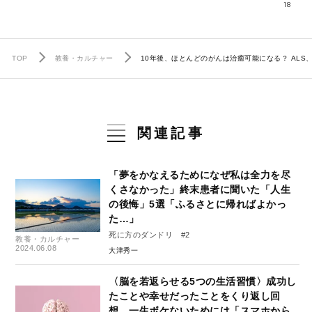
18
TOP
教養・カルチャー
10年後、ほとんどのがんは治癒可能になる？ AL
関連記事
「夢をかなえるためになぜ私は全力を尽
くさなかった」終末患者に聞いた「人生
の後悔」5選「ふるさとに帰ればよかっ
た…」
死に方のダンドリ #2
教養・カルチャー
2024.06.08
大津秀一
〈脳を若返らせる5つの生活習慣〉成功し
たことや幸せだったことをくり返し回
想…一生ボケないためには「スマホから