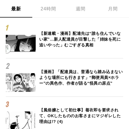
最新
24時間
週間
月間
【新連載・漫画】配達先は“誰も住んでいな
い家”…新人配達員が目撃した「姉妹を死に
追いやった」むごすぎる真相
【漫画】「配達員は、普通なら踏み込まない
ような場所にも行きます」“郵便局員×ホラ
ー”の異色作、作者が語る“怪異の原点”
【風俗嬢として初仕事】着衣即を要求され
て、OKしたもののお客さまにマジギレした
理由は!? (4)