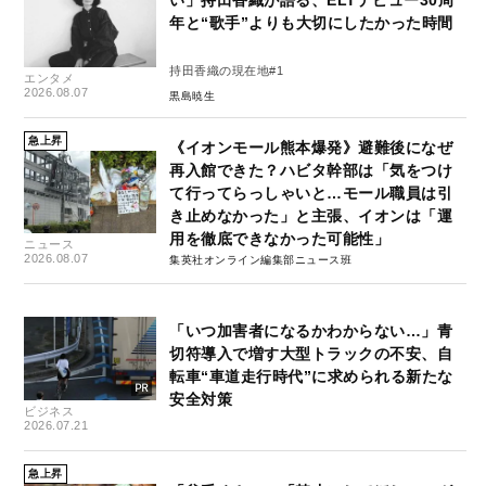
い」持田香織が語る、ELTデビュー30周
年と“歌手”よりも大切にしたかった時間
持田香織の現在地#1
エンタメ
2026.08.07
黒島暁生
急上昇
《イオンモール熊本爆発》避難後になぜ
再入館できた？ハビタ幹部は「気をつけ
て行ってらっしゃいと…モール職員は引
き止めなかった」と主張、イオンは「運
用を徹底できなかった可能性」
ニュース
2026.08.07
集英社オンライン編集部ニュース班
「いつ加害者になるかわからない…」青
切符導入で増す大型トラックの不安、自
転車“車道走行時代”に求められる新たな
安全対策
ビジネス
2026.07.21
急上昇