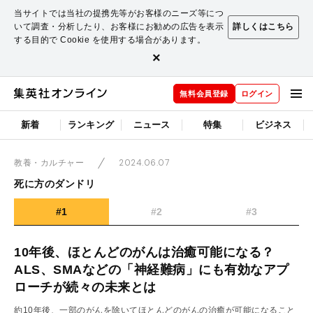
当サイトでは当社の提携先等がお客様のニーズ等につ
いて調査・分析したり、お客様にお勧めの広告を表示
詳しくはこちら
する目的で Cookie を使用する場合があります。
×
無料会員登録
ログイン
新着
ランキング
ニュース
特集
ビジネス
2024.06.07
教養・カルチャー
死に方のダンドリ
#1
#2
#3
10年後、ほとんどのがんは治癒可能になる？
ALS、SMAなどの「神経難病」にも有効なアプ
ローチが続々の未来とは
約10年後、一部のがんを除いてほとんどのがんの治癒が可能になること