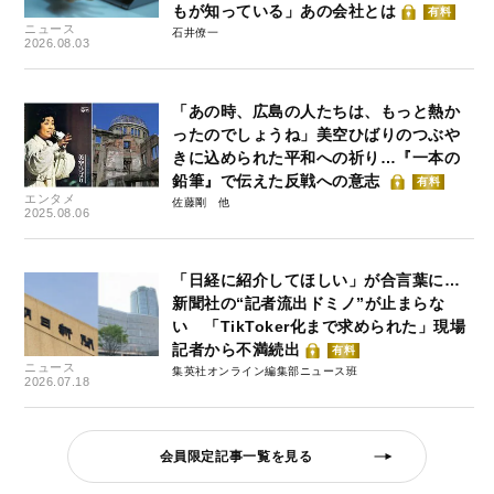
もが知っている」あの会社とは
有料
ニュース
石井僚一
2026.08.03
「あの時、広島の人たちは、もっと熱か
ったのでしょうね」美空ひばりのつぶや
きに込められた平和への祈り…『一本の
鉛筆』で伝えた反戦への意志
有料
エンタメ
佐藤剛
2025.08.06
「日経に紹介してほしい」が合言葉に…
新聞社の“記者流出ドミノ”が止まらな
い 「TikToker化まで求められた」現場
記者から不満続出
有料
ニュース
集英社オンライン編集部ニュース班
2026.07.18
会員限定記事一覧を見る