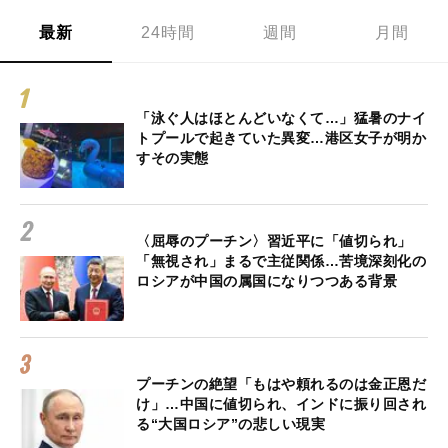
最新
24時間
週間
月間
「泳ぐ人はほとんどいなくて…」猛暑のナイ
トプールで起きていた異変…港区女子が明か
すその実態
〈屈辱のプーチン〉習近平に「値切られ」
「無視され」まるで主従関係…苦境深刻化の
ロシアが中国の属国になりつつある背景
プーチンの絶望「もはや頼れるのは金正恩だ
け」…中国に値切られ、インドに振り回され
る“大国ロシア”の悲しい現実