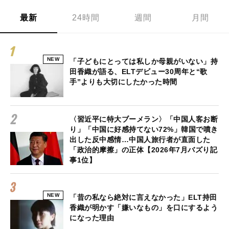
最新
24時間
週間
月間
NEW
「子どもにとっては私しか母親がいない」持
田香織が語る、ELTデビュー30周年と“歌
手”よりも大切にしたかった時間
〈習近平に特大ブーメラン〉「中国人客お断
り」「中国に好感持てない72%」韓国で噴き
出した反中感情…中国人旅行者が直面した
「政治的摩擦」の正体【2026年7月バズり記
事1位】
NEW
「昔の私なら絶対に言えなかった」ELT持田
香織が明かす「嫌いなもの」を口にするよう
になった理由