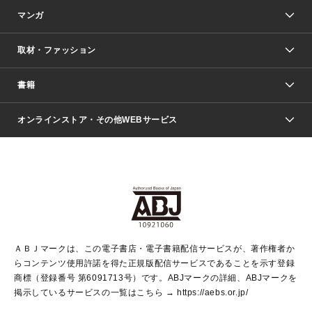
マンガ
取材・ファッション
少年マンガ
週刊少年ジャンプ
書籍
ファッション・美容
青年マンガ
ジャンプSQ.
Seventeen
週刊ヤングジャンプ
オンラインストア・その他WEBサービス
文芸・文庫・総合
芸能・情報・スポーツ
少女マンガ
Vジャンプ
non-no Web
ヤングジャンプ定期購読デジタル
すばる
Myojo
オンラインストア
りぼん
学芸・ノンフィクション・新書
最強ジャンプ
女性マンガ
@BAILA
ヤンジャン＋
小説すばる
週プレNEWS
マーガレット
集英社OTOコンテンツ
集英社 学芸編集部
少年ジャンプ＋
その他WEBサービス
クッキー
ライトノベル・ノベライズ
MAQUIA ONLINE
となりのヤングジャンプ
集英社 文芸ステーション
週プレ グラジャパ！
別冊マーガレット
SHUEISHA MANGA-ART HERITAGE
集英社 ビジネス書
ゼブラック
ココハナ
SHUEISHA ADNAVI
SPUR.JP
集英社Webマガジン Cobalt
グランドジャンプ
web 集英社文庫
キッズ
web Sportiva
マンガMee
ジャンプキャラクターズストア
集英社新書
ジャンプルーキー！
月刊オフィスユー
ＡＢＪマークは、この電子書店・電子書籍配信サービスが、著作権者か
EDITOR'S LAB
LEE
集英社オレンジ文庫
ウルトラジャンプ
青春と読書
パラスポ＋！
らコンテンツ使用許諾を得た正規版配信サービスであることを示す登録
集英社みらい文庫
リマコミ＋
HAPPY PLUS STORE
集英社新書プラス
ジャンプTOON
商標（登録番号 第6091713号）です。ABJマークの詳細、ABJマークを
Marisol
シフォン文庫
アジア人物史
S-KIDS.LAND
マンガMeets
掲示しているサービスの一覧はこちら →
https://aebs.or.jp/
shueisha vox
よみタイ
S-MANGA
Web éclat
ダッシュエックス文庫