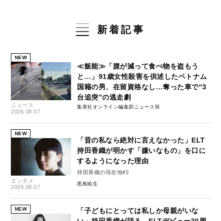
新着記事
NEW
≪飯能≫「腹が減って食べ物を盗もう
と…」91歳女性殺害を供述したベトナム
国籍の男、在留資格なし…奪った車で“3
台追突”の逃走劇
ニュース
集英社オンライン編集部ニュース班
2026.08.07
NEW
「昔の私なら絶対に言えなかった」ELT
持田香織が明かす「嫌いなもの」を口に
するようになった理由
持田香織の現在地#2
エンタメ
黒島暁生
2026.08.07
NEW
「子どもにとっては私しか母親がいな