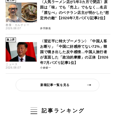
急上昇
〈人気ラーメン店が1年3カ月で閉店〉原
因は「味」でも「売上」でもなく…名店
「渡なべ」のベテラン店主が明かした“想
定外の敵”【2026年7月バズり記事2位】
教養・カルチャー
2026.08.07
井手隊長
急上昇
〈習近平に特大ブーメラン〉「中国人客
お断り」「中国に好感持てない72%」韓
国で噴き出した反中感情…中国人旅行者
が直面した「政治的摩擦」の正体【2026
年7月バズり記事1位】
ニュース
2026.08.07
小倉健一
新着記事一覧を見る
記事ランキング