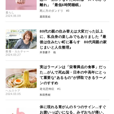
離れ」「最低6時間睡眠」
死に方のダンドリ #3
暮らし
2024.06.09
霜田里絵
80代の親の住み替えは大変だった以上
に、私自身の楽しみでもありました『最
後は住みたい町に暮らす 80代両親の家
じまいと人生整理』
教養・カルチャー
井形慶子
2024.03.27
実はラーメンは「栄養満点の食事」だっ
た…がんで死ぬ国・日本の中高年にとっ
て重要な“あるもの”が摂取できるラーメ
ンのすすめ
老化恐怖症 #1
ヘルスケア
2024.03.05
和田秀樹
体に現れる胃がんの５つのサイン…すぐ
お腹いっぱいになる、みぞおちが痛い、