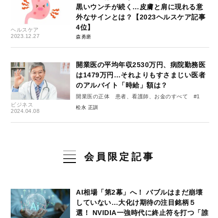
黒いウンチが続く…皮膚と肩に現れる意
外なサインとは？【2023ヘルスケア記事
4位】
ヘルスケア
2023.12.27
森勇磨
開業医の平均年収2530万円、病院勤務医
は1479万円…それよりもすさまじい医者
のアルバイト「時給」額は？
開業医の正体 患者、看護師、お金のすべて #1
ビジネス
松永 正訓
2024.04.08
会員限定記事
AI相場「第2幕」へ！ バブルはまだ崩壊
していない…大化け期待の注目銘柄５
選！ NVIDIA一強時代に終止符を打つ「誰