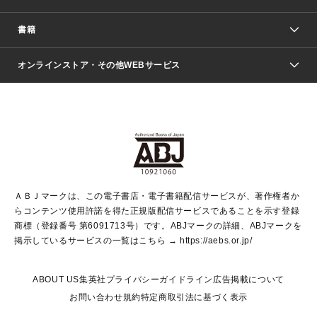
週刊少年ジャンプ
書籍
ファッション・美容
青年マンガ
ジャンプSQ.
Seventeen
週刊ヤングジャンプ
オンラインストア・その他WEBサービス
文芸・文庫・総合
芸能・情報・スポーツ
少女マンガ
Vジャンプ
non-no Web
ヤングジャンプ定期購読デジタル
すばる
Myojo
オンラインストア
りぼん
学芸・ノンフィクション・新書
最強ジャンプ
女性マンガ
@BAILA
ヤンジャン＋
小説すばる
週プレNEWS
マーガレット
集英社OTOコンテンツ
集英社 学芸編集部
少年ジャンプ＋
その他WEBサービス
クッキー
ライトノベル・ノベライズ
MAQUIA ONLINE
となりのヤングジャンプ
集英社 文芸ステーション
週プレ グラジャパ！
別冊マーガレット
SHUEISHA MANGA-ART HERITAGE
集英社 ビジネス書
ゼブラック
ココハナ
SHUEISHA ADNAVI
SPUR.JP
集英社Webマガジン Cobalt
グランドジャンプ
web 集英社文庫
キッズ
web Sportiva
マンガMee
ジャンプキャラクターズストア
集英社新書
ジャンプルーキー！
月刊オフィスユー
ＡＢＪマークは、この電子書店・電子書籍配信サービスが、著作権者か
EDITOR'S LAB
LEE
集英社オレンジ文庫
ウルトラジャンプ
青春と読書
パラスポ＋！
らコンテンツ使用許諾を得た正規版配信サービスであることを示す登録
集英社みらい文庫
リマコミ＋
HAPPY PLUS STORE
集英社新書プラス
ジャンプTOON
商標（登録番号 第6091713号）です。ABJマークの詳細、ABJマークを
Marisol
シフォン文庫
アジア人物史
S-KIDS.LAND
マンガMeets
掲示しているサービスの一覧はこちら →
https://aebs.or.jp/
shueisha vox
よみタイ
S-MANGA
Web éclat
ダッシュエックス文庫
LEEマルシェ
kotoba
集英社ジャンプリミックス
ABOUT US
集英社プライバシーガイドライン
広告掲載について
T JAPAN:The New York Times Style Magazine
JUMP j BOOKS
お問い合わせ
規約
特定商取引法に基づく表示
SHOP Marisol
e!集英社
集英社コミック文庫
集英社女性誌ポータル