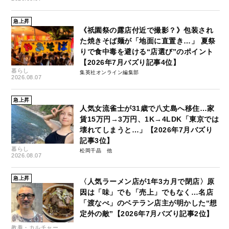
急上昇
《祇園祭の露店付近で撮影？》包装され
た焼きそば麺が「地面に直置き…」 夏祭
りで食中毒を避ける“店選び”のポイント
【2026年7月バズり記事4位】
暮らし
集英社オンライン編集部
2026.08.07
急上昇
人気女流雀士が31歳で八丈島へ移住…家
賃15万円→3万円、1K→4LDK「東京では
壊れてしまうと…」【2026年7月バズり
記事3位】
暮らし
松岡千晶
2026.08.07
急上昇
〈人気ラーメン店が1年3カ月で閉店〉原
因は「味」でも「売上」でもなく…名店
「渡なべ」のベテラン店主が明かした“想
定外の敵”【2026年7月バズり記事2位】
教養・カルチャー