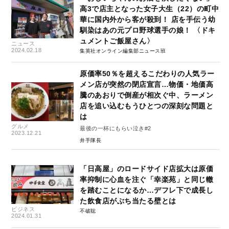
高3で店主となった女子大生（22）の町中
華に国内外から客が殺到！ 店を手伝う幼
馴染はあの元プロ野球選手の娘！ 〈ドキ
ュメントご飯屋さん〉
ニュース
2024.02.18
集英社オンライン編集部ニュース班
原価率50％を超えるこだわりの人気ラー
メン店が突然の閉店宣言…物価・地価高
騰のあおりで倒産が相次ぐ中、ラーメン
店を追い込むもうひとつの深刻な問題と
は
グルメ
最後の一杯にもらい泣き#2
2023.12.21
井手隊長
「日高屋」のロードサイド店拡大は原価
率抑制に心血を注ぐ「幸楽苑」と同じ轍
を踏むことになるか…デフレ下で成長し
た飲食店がぶち当たる壁とは
ビジネス
不破聡
2024.01.31