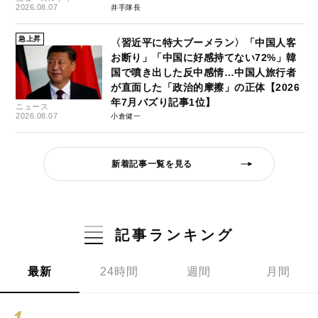
2026.08.07
井手隊長
急上昇
〈習近平に特大ブーメラン〉「中国人客
お断り」「中国に好感持てない72%」韓
国で噴き出した反中感情…中国人旅行者
が直面した「政治的摩擦」の正体【2026
年7月バズり記事1位】
ニュース
2026.08.07
小倉健一
新着記事一覧を見る
記事ランキング
最新
24時間
週間
月間