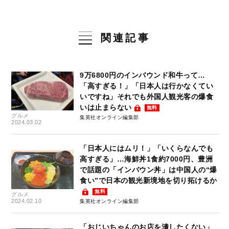
関連記事
9万6800円のインバウンド和牛って…
「高すぎる！」「日本人は行かなくてい
いですね」それでも外国人観光客の爆食
いは止まらない
無料
グルメ
集英社オンライン編集部
2024.03.02
「日本人にはムリ！」「いくらなんでも
高すぎる」…海鮮丼1食約7000円、豊洲
で話題の「インバウン丼」は中国人の“爆
食い”で日本の観光新境地を切り拓けるか
無料
グルメ
2024.02.10
集英社オンライン編集部
「おじいちゃんのお店を潰したくない」