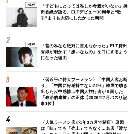
NEW
「子どもにとっては私しか母親がいない」持
田香織が語る、ELTデビュー30周年と“歌
手”よりも大切にしたかった時間
NEW
「昔の私なら絶対に言えなかった」ELT持田
香織が明かす「嫌いなもの」を口にするよう
になった理由
〈習近平に特大ブーメラン〉「中国人客お断
り」「中国に好感持てない72%」韓国で噴き
出した反中感情…中国人旅行者が直面した
「政治的摩擦」の正体【2026年7月バズり記
事1位】
〈人気ラーメン店が1年3カ月で閉店〉原因
は「味」でも「売上」でもなく…名店「渡な