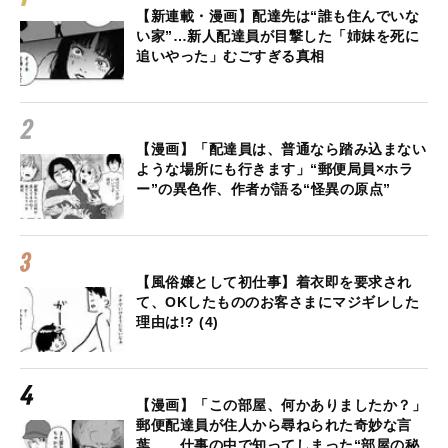
【新連載・漫画】配達先は“誰も住んでいな
い家”…新人配達員が目撃した「姉妹を死に
追いやった」むごすぎる真相
【漫画】「配達員は、普通なら踏み込まない
ような場所にも行きます」“郵便局員×ホラ
ー”の異色作、作者が語る“怪異の原点”
【風俗嬢として初仕事】着衣即を要求され
て、OKしたもののお客さまにマジギレした
理由は!? (4)
【漫画】「この部屋、何かありましたか？」
郵便配達員が住人から尋ねられた奇妙な言
葉… 仕事の中で知ってしまった“部屋の秘