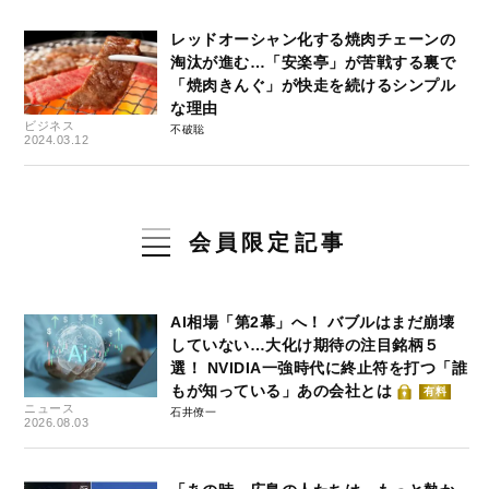
レッドオーシャン化する焼肉チェーンの
淘汰が進む…「安楽亭」が苦戦する裏で
「焼肉きんぐ」が快走を続けるシンプル
な理由
ビジネス
不破聡
2024.03.12
会員限定記事
AI相場「第2幕」へ！ バブルはまだ崩壊
していない…大化け期待の注目銘柄５
選！ NVIDIA一強時代に終止符を打つ「誰
もが知っている」あの会社とは
有料
ニュース
石井僚一
2026.08.03