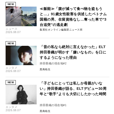
NEW
≪飯能≫「腹が減って食べ物を盗もう
と…」91歳女性殺害を供述したベトナム
国籍の男、在留資格なし…奪った車で“3
台追突”の逃走劇
ニュース
集英社オンライン編集部ニュース班
2026.08.07
NEW
「昔の私なら絶対に言えなかった」ELT
持田香織が明かす「嫌いなもの」を口に
するようになった理由
持田香織の現在地#2
エンタメ
黒島暁生
2026.08.07
NEW
「子どもにとっては私しか母親がいな
い」持田香織が語る、ELTデビュー30周
年と“歌手”よりも大切にしたかった時間
持田香織の現在地#1
エンタメ
2026.08.07
黒島暁生