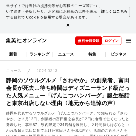
当サイトでは当社の提携先等がお客様のニーズ等につ
いて調査・分析したり、お客様にお勧めの広告を表示
詳しくはこちら
する目的で Cookie を使用する場合があります。
×
無料会員登録
ログイン
新着
ランキング
ニュース
特集
ビジネス
2024.03.13
ニュース
静岡のソウルグルメ「さわやか」の創業者、富田
会長が死去…待ち時間はディズニーランド級だっ
た人気メニュー「げんこつハンバーグ」誕生秘話
と東京出店しない理由〈地元から追悼の声〉
静岡を代表するソウルグルメ「げんこつハンバーグ」で知られる「さわ
やか」は３月13日、創業者の富田重之会長が12日に老衰で亡くなったと
発表した。享年87。県内限定で34店舗を展開し、２時間待ちはざらとい
われる超人気店に育て上げた富田さんを偲ぶ声が、店舗のご近所さんを