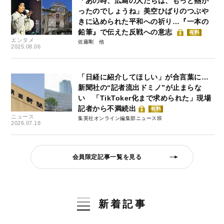
「あの時、広島の人たちは、もっと熱か
ったのでしょうね」美空ひばりのつぶや
きに込められた平和への祈り…『一本の
鉛筆』で伝えた反戦への意志
有料
エンタメ
佐藤剛
2025.08.06
「日経に紹介してほしい」が合言葉に…
新聞社の“記者流出ドミノ”が止まらな
い 「TikToker化まで求められた」現場
記者から不満続出
有料
ニュース
集英社オンライン編集部ニュース班
2026.07.18
会員限定記事一覧を見る
新着記事