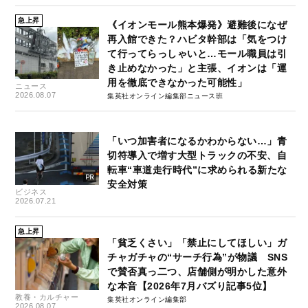
急上昇
《イオンモール熊本爆発》避難後になぜ
再入館できた？ハビタ幹部は「気をつけ
て行ってらっしゃいと…モール職員は引
き止めなかった」と主張、イオンは「運
用を徹底できなかった可能性」
ニュース
2026.08.07
集英社オンライン編集部ニュース班
「いつ加害者になるかわからない…」青
切符導入で増す大型トラックの不安、自
転車“車道走行時代”に求められる新たな
安全対策
ビジネス
2026.07.21
急上昇
「貧乏くさい」「禁止にしてほしい」ガ
チャガチャの“サーチ行為”が物議 SNS
で賛否真っ二つ、店舗側が明かした意外
な本音【2026年7月バズり記事5位】
教養・カルチャー
集英社オンライン編集部
2026.08.07