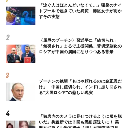
「泳ぐ人はほとんどいなくて…」猛暑のナイ
トプールで起きていた異変…港区女子が明か
すその実態
〈屈辱のプーチン〉習近平に「値切られ」
「無視され」まるで主従関係…苦境深刻化の
ロシアが中国の属国になりつつある背景
プーチンの絶望「もはや頼れるのは金正恩だ
け」…中国に値切られ、インドに振り回され
る“大国ロシア”の悲しい現実
「独房内のカメラに見せつけるように服を脱
いだ」拘置所では３回も懲罰房送りに！ 美
魔女グラドル岩本和子（48）が拘置所で見