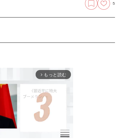
5
もっと読む
arrow_forward_ios