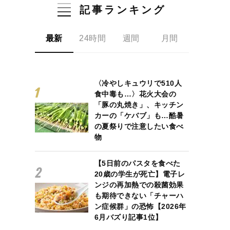
記事ランキング
最新
24時間
週間
月間
〈冷やしキュウリで510人
食中毒も…〉花火大会の
「豚の丸焼き」、キッチン
カーの「ケバブ」も…酷暑
の夏祭りで注意したい食べ
物
【5日前のパスタを食べた
20歳の学生が死亡】電子レ
ンジの再加熱での殺菌効果
も期待できない「チャーハ
ン症候群」の恐怖【2026年
6月バズり記事1位】