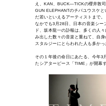
え、KAN、BUCK―TICKの櫻井敦司、X
GUN ELEPHANTのチバユウス
だ若いといえるアーティストまで。
なかでも3月28日、日本の音楽シ
ド、坂本龍一の訃報は、多くの人々
み出した数々の音楽と重ねて、自身
スタルジーにとらわれた人も多かっ
その１年後の命日にあたる、今年3
たシアターピース「TIME」が開幕