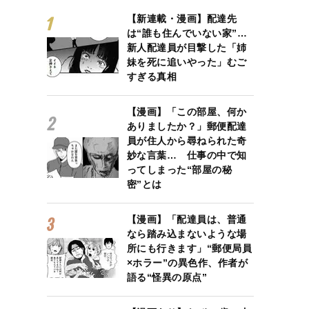
【新連載・漫画】配達先
は“誰も住んでいない家”…
新人配達員が目撃した「姉
妹を死に追いやった」むご
すぎる真相
【漫画】「この部屋、何か
ありましたか？」郵便配達
員が住人から尋ねられた奇
妙な言葉… 仕事の中で知
ってしまった“部屋の秘
密”とは
【漫画】「配達員は、普通
なら踏み込まないような場
所にも行きます」“郵便局員
×ホラー”の異色作、作者が
語る“怪異の原点”