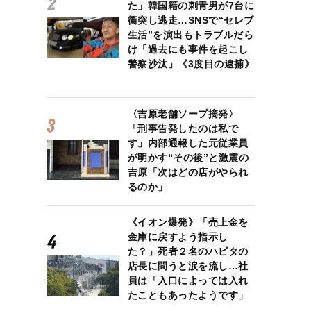
た」韓国籍の刺青男が7台に
衝突し逃走…SNSで“セレブ
生活”を演出もトラブルだら
け「過去にも事件を起こし
警察沙汰」《3度目の逮捕》
〈吉原老舗ソープ摘発〉
「刑事告発したのは私で
す」内部通報した元従業員
が明かす“その後”と激震の
吉原「次はどの店がやられ
るのか」
《イオン爆発》「売上金を
金庫に戻すよう指示し
た？」死者２名のハビタの
店長に問うと涙を流し…社
員は「入口によっては入れ
たこともあったようです」