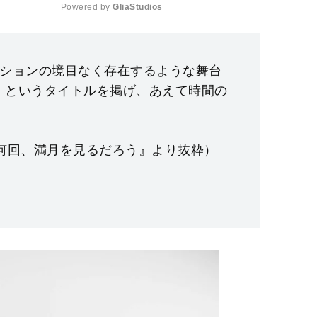
Powered by 
GliaStudios
M
u
ションの境目なく存在するような舞台
t
E』というタイトルを掲げ、あえて時間の
e
と何回、満月を見るだろう』より抜粋）