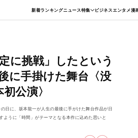
特集一覧を見る
漫画一覧を見る
新着
ランキング
ニュース
特集
ビジネス
エンタメ
漫
養・カルチャー
暮らし
スポーツ
ヘルスケア
美容
グルメ
定に挑戦」したという
後に手掛けた舞台〈没
日本初公演〉
なるその日に、坂本龍一が人生の最後に手がけた舞台作品が日
示すように「時間」がテーマとなる本作に込めた思いと