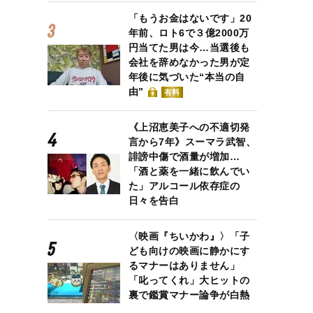
「もうお金はないです」20
年前、ロト6で３億2000万
円当てた男は今…当選後も
会社を辞めなかった男が定
年後に気づいた“本当の自
由”
有料
《上沼恵美子への不適切発
言から7年》スーマラ武智、
誹謗中傷で酒量が増加…
「酒と薬を一緒に飲んでい
た」アルコール依存症の
日々を告白
〈映画『ちいかわ』〉「子
ども向けの映画に静かにす
るマナーはありません」
「叱ってくれ」大ヒットの
裏で鑑賞マナー論争が白熱