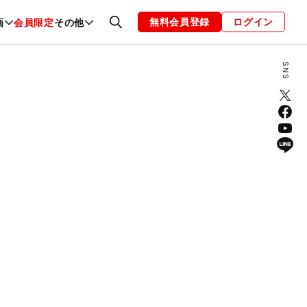
無料会員登録
ログイン
画
会員限定
その他
ファッション
恋愛・結婚
編集部
お知らせ