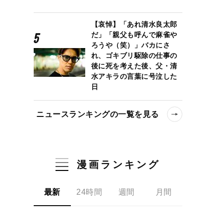
【哀悼】「あれ清水良太郎
だ」「親父も呼んで麻雀や
ろうや（笑）」バカにさ
れ、ゴキブリ駆除の仕事の
後に死を考えた後、父・清
水アキラの言葉に号泣した
日
ニュースランキングの一覧を見る
漫画ランキング
最新
24時間
週間
月間