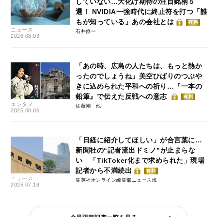
していない…大化け期待の注目銘柄５
選！ NVIDIA一強時代に終止符を打つ「誰
もが知っている」あの会社とは
有料
ニュース
石井僚一
2026.08.03
「あの時、広島の人たちは、もっと熱か
ったのでしょうね」美空ひばりのつぶや
きに込められた平和への祈り…『一本の
鉛筆』で伝えた反戦への意志
有料
エンタメ
佐藤剛
2025.08.06
「日経に紹介してほしい」が合言葉に…
新聞社の“記者流出ドミノ”が止まらな
い 「TikToker化まで求められた」現場
記者から不満続出
有料
ニュース
集英社オンライン編集部ニュース班
2026.07.18