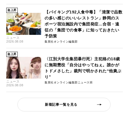
急上昇
【バイキング192人食中毒】「清潔で品数
の多い感じのいいレストラン」静岡のス
ポーツ宿泊施設内で集団発症…合宿・遠
征の「集団での食事」に知っておきたい
予防策
ニュース
2026.08.08
集英社オンライン編集部
急上昇
〈江別大学生集団暴行死〉主犯格の18歳
に無期懲役「自分はやってねぇ。誰かが
トドメさした」裁判で明かされた“他責ぶ
り”
ニュース
集英社オンライン編集部ニュース班
2026.08.08
新着記事一覧を見る