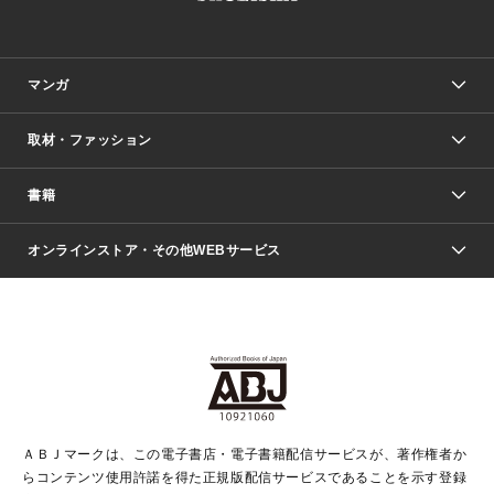
マンガ
取材・ファッション
少年マンガ
週刊少年ジャンプ
書籍
ファッション・美容
青年マンガ
ジャンプSQ.
Seventeen
週刊ヤングジャンプ
オンラインストア・その他WEBサービス
文芸・文庫・総合
芸能・情報・スポーツ
少女マンガ
Vジャンプ
non-no Web
ヤングジャンプ定期購読デジタル
すばる
Myojo
オンラインストア
りぼん
学芸・ノンフィクション・新書
最強ジャンプ
女性マンガ
@BAILA
ヤンジャン＋
小説すばる
週プレNEWS
マーガレット
集英社OTOコンテンツ
集英社 学芸編集部
少年ジャンプ＋
その他WEBサービス
クッキー
ライトノベル・ノベライズ
MAQUIA ONLINE
となりのヤングジャンプ
集英社 文芸ステーション
週プレ グラジャパ！
別冊マーガレット
SHUEISHA MANGA-ART HERITAGE
集英社 ビジネス書
ゼブラック
ココハナ
SHUEISHA ADNAVI
SPUR.JP
集英社Webマガジン Cobalt
グランドジャンプ
web 集英社文庫
キッズ
web Sportiva
マンガMee
ジャンプキャラクターズストア
集英社新書
ジャンプルーキー！
月刊オフィスユー
ＡＢＪマークは、この電子書店・電子書籍配信サービスが、著作権者か
EDITOR'S LAB
LEE
集英社オレンジ文庫
ウルトラジャンプ
青春と読書
パラスポ＋！
らコンテンツ使用許諾を得た正規版配信サービスであることを示す登録
集英社みらい文庫
リマコミ＋
HAPPY PLUS STORE
集英社新書プラス
ジャンプTOON