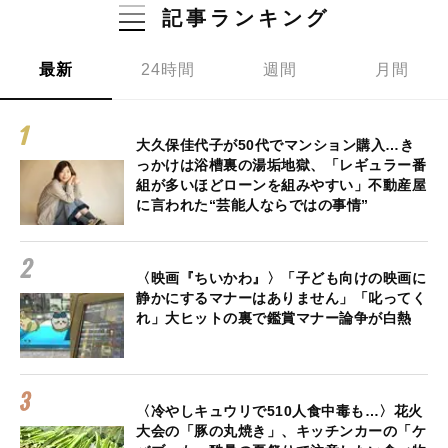
記事ランキング
最新
24時間
週間
月間
大久保佳代子が50代でマンション購入…き
っかけは浴槽裏の湯垢地獄、「レギュラー番
組が多いほどローンを組みやすい」不動産屋
に言われた“芸能人ならではの事情”
〈映画『ちいかわ』〉「子ども向けの映画に
静かにするマナーはありません」「叱ってく
れ」大ヒットの裏で鑑賞マナー論争が白熱
〈冷やしキュウリで510人食中毒も…〉花火
大会の「豚の丸焼き」、キッチンカーの「ケ