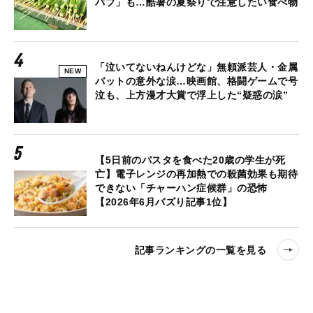
バブ」も…酷暑の夏祭りで注意したい食べ物
「泣いてないねんけどな」無頼派芸人・金属
NEW
バットの意外な涙…映画館、格闘ゲームで号
泣も、上方漫才大賞で浮上した“疑惑の涙”
【5日前のパスタを食べた20歳の学生が死
亡】電子レンジの再加熱での殺菌効果も期待
できない「チャーハン症候群」の恐怖
【2026年6月バズり記事1位】
記事ランキングの一覧を見る