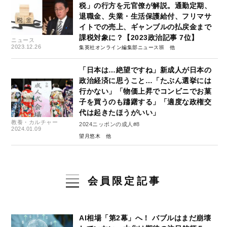
税」の行方を元官僚が解説。通勤定期、
退職金、失業・生活保護給付、フリマサ
イトでの売上、ギャンブルの払戻金まで
課税対象に？【2023政治記事 7位】
ニュース
2023.12.26
集英社オンライン編集部ニュース班
「日本は…絶望ですね」新成人が日本の
政治経済に思うこと…「たぶん選挙には
行かない」「物価上昇でコンビニでお菓
子を買うのも躊躇する」「適度な政権交
代は起きたほうがいい」
教養・カルチャー
2024ニッポンの成人#8
2024.01.09
望月悠木
会員限定記事
AI相場「第2幕」へ！ バブルはまだ崩壊