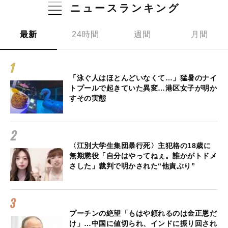
ニュースランキング
最新
24時間
週間
月間
「泳ぐ人はほとんどいなくて…」猛暑のナイ
トプールで起きていた異変…港区女子が明か
すその実態
〈江別大学生集団暴行死〉主犯格の18歳に
無期懲役「自分はやってねぇ。誰かがトドメ
さした」裁判で明かされた“他責ぶり”
プーチンの絶望「もはや頼れるのは金正恩だ
け」…中国に値切られ、インドに振り回され