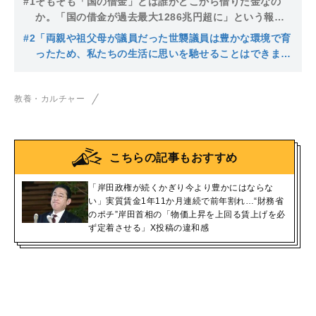
#1
そもそも「国の借金」とは誰がどこから借りた金なの
か。「国の借金が過去最大1286兆円超に」という報道
の正しい見方
#2
「両親や祖父母が議員だった世襲議員は豊かな環境で育
ったため、私たちの生活に思いを馳せることはできませ
ん」共同親権、インボイス制度…国民の反対を押し切り
続ける岸田内閣がもたらす「恐ろしい未来」
教養・カルチャー
こちらの記事もおすすめ
「岸田政権が続くかぎり今より豊かにはならな
い」実質賃金1年11か月連続で前年割れ…“財務省
のポチ”岸田首相の「物価上昇を上回る賃上げを必
ず定着させる」X投稿の違和感