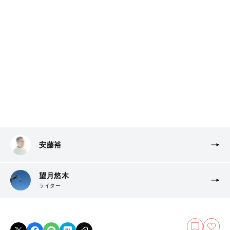
安藤裕
望月悠木
ライター