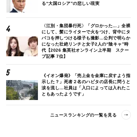
る“大国ロシア”の悲しい現実
〈江別・集団暴行死〉「グロかった…」全裸
にして、髪にライターで火をつけ、背中にタ
バコを押しつける様子も撮影…公判で明らか
になった壮絶リンチと女子2人の“陰キャ”時
代【2026 集英社オンライン上半期 スクー
プ記事 7位】
《イオン爆発》「売上金を金庫に戻すよう指
示した？」死者２名のハビタの店長に問うと
涙を流し…社員は「入口によっては入れたこ
ともあったようです」
ニュースランキングの一覧を見る