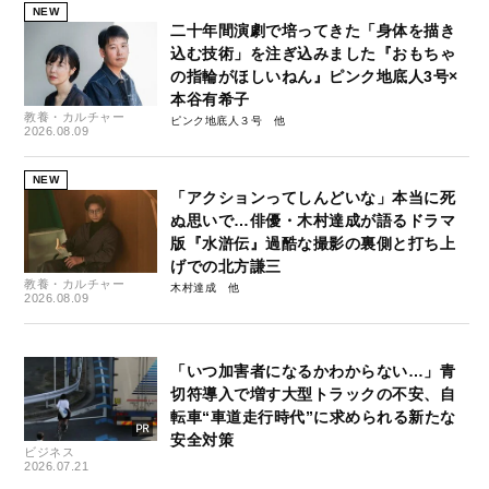
NEW
二十年間演劇で培ってきた「身体を描き
込む技術」を注ぎ込みました『おもちゃ
の指輪がほしいねん』ピンク地底人3号×
本谷有希子
教養・カルチャー
ピンク地底人３号
2026.08.09
NEW
「アクションってしんどいな」本当に死
ぬ思いで…俳優・木村達成が語るドラマ
版『水滸伝』過酷な撮影の裏側と打ち上
げでの北方謙三
教養・カルチャー
木村達成
2026.08.09
「いつ加害者になるかわからない…」青
切符導入で増す大型トラックの不安、自
転車“車道走行時代”に求められる新たな
安全対策
ビジネス
2026.07.21