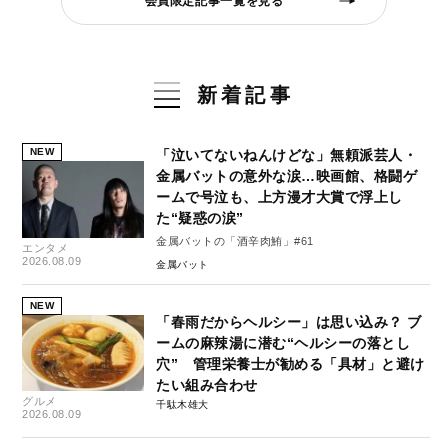
会員限定記事一覧を見る
新着記事
NEW
「泣いてないねんけどな」無頼派芸人・
金属バットの意外な涙…映画館、格闘ゲ
ームで号泣も、上方漫才大賞で浮上し
た“疑惑の涙”
金属バットの「酒辛肉鮪」#61
エンタメ
2026.08.09
金属バット
NEW
「春雨だからヘルシー」は思い込み？ ブ
ームの麻辣湯に潜む“ヘルシーの落とし
穴” 管理栄養士が勧める「具材」と避け
たい組み合わせ
グルメ
千駄木雄大
2026.08.09