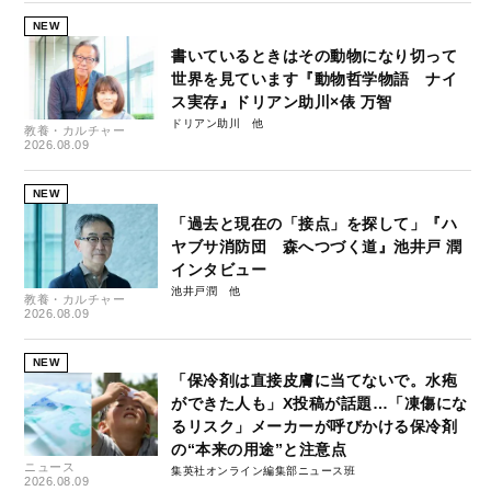
NEW
書いているときはその動物になり切って
世界を見ています『動物哲学物語 ナイ
ス実存』ドリアン助川×俵 万智
ドリアン助川
教養・カルチャー
2026.08.09
NEW
「過去と現在の「接点」を探して」『ハ
ヤブサ消防団 森へつづく道』池井戸 潤
インタビュー
池井戸潤
教養・カルチャー
2026.08.09
NEW
「保冷剤は直接皮膚に当てないで。水疱
ができた人も」X投稿が話題…「凍傷にな
るリスク」メーカーが呼びかける保冷剤
の“本来の用途”と注意点
ニュース
集英社オンライン編集部ニュース班
2026.08.09