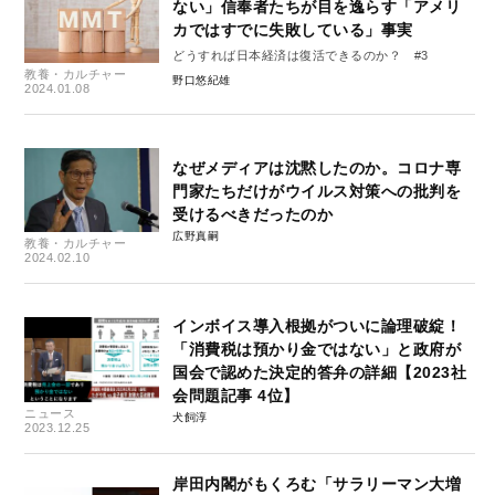
ない」信奉者たちが目を逸らす「アメリ
カではすでに失敗している」事実
どうすれば日本経済は復活できるのか？ #3
教養・カルチャー
野口悠紀雄
2024.01.08
なぜメディアは沈黙したのか。コロナ専
門家たちだけがウイルス対策への批判を
受けるべきだったのか
広野真嗣
教養・カルチャー
2024.02.10
インボイス導入根拠がついに論理破綻！
「消費税は預かり金ではない」と政府が
国会で認めた決定的答弁の詳細【2023社
会問題記事 4位】
ニュース
犬飼淳
2023.12.25
岸田内閣がもくろむ「サラリーマン大増