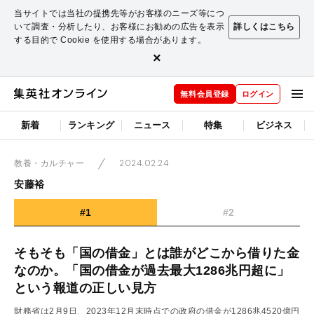
当サイトでは当社の提携先等がお客様のニーズ等につ
いて調査・分析したり、お客様にお勧めの広告を表示
詳しくはこちら
する目的で Cookie を使用する場合があります。
×
無料会員登録
ログイン
新着
ランキング
ニュース
特集
ビジネス
2024.02.24
教養・カルチャー
安藤裕
#1
#2
そもそも「国の借金」とは誰がどこから借りた金
なのか。「国の借金が過去最大1286兆円超に」
という報道の正しい見方
財務省は2月9日、2023年12月末時点での政府の借金が1286兆4520億円