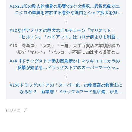
#1
52.2℃の殺人的猛暑の影響で2ケタ増収…異常気象がユ
ニクロの業績を左右する意外な理由とシェア拡大を担う
あの定番アイテム
#12
なぜアメリカの巨大ホテルチェーン「マリオット」
「ヒルトン」「ハイアット」はコロナ前よりも利益率
を高めたのか
#13
「高島屋」「大丸」「三越」大手百貨店の業績好調の
影で「マルイ」「パルコ」が不調…加速する貧富の差
と若者の百貨店離れ
#14
【ドラッグストア勢力図刷新か】マツキヨココカラの
反撃が始まる…ドラッグストアのスーパーマーケット
化に成功したウエルシア・ツルハに見えてきた陰りの
原因
#150
ドラッグストアの「スーパー化」は物価高の救世主に
なるか？ 新業態「ドラッグ＆フード型店舗」が見据
える勝算と死角
ビジネス