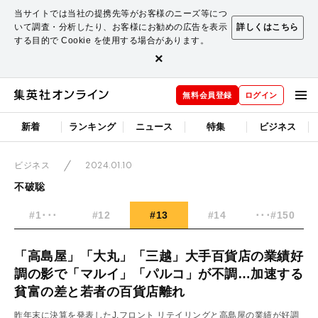
当サイトでは当社の提携先等がお客様のニーズ等につ
いて調査・分析したり、お客様にお勧めの広告を表示
詳しくはこちら
する目的で Cookie を使用する場合があります。
×
無料会員登録
ログイン
新着
ランキング
ニュース
特集
ビジネス
2024.01.10
ビジネス
不破聡
#1･･･
#12
#13
#14
･･･#150
「高島屋」「大丸」「三越」大手百貨店の業績好
調の影で「マルイ」「パルコ」が不調…加速する
貧富の差と若者の百貨店離れ
昨年末に決算を発表したJ.フロント リテイリングと高島屋の業績が好調