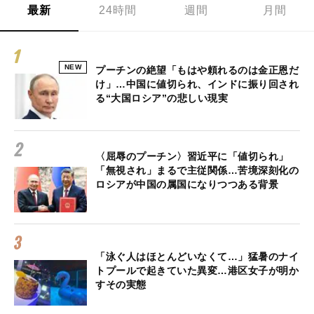
最新
24時間
週間
月間
NEW
プーチンの絶望「もはや頼れるのは金正恩だ
け」…中国に値切られ、インドに振り回され
る“大国ロシア”の悲しい現実
〈屈辱のプーチン〉習近平に「値切られ」
「無視され」まるで主従関係…苦境深刻化の
ロシアが中国の属国になりつつある背景
「泳ぐ人はほとんどいなくて…」猛暑のナイ
トプールで起きていた異変…港区女子が明か
すその実態