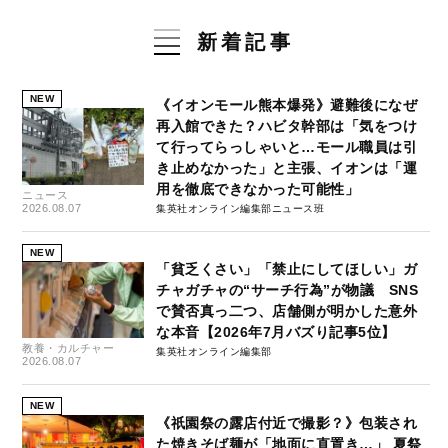
新着記事
NEW
《イオンモール熊本爆発》避難後になぜ
再入館できた？ハビタ幹部は「気をつけ
て行ってらっしゃいと…モール職員は引
き止めなかった」と主張、イオンは「運
用を徹底できなかった可能性」
ニュース
2026.08.07
集英社オンライン編集部ニュース班
NEW
「貧乏くさい」「禁止にしてほしい」ガ
チャガチャの“サーチ行為”が物議 SNS
で賛否真っ二つ、店舗側が明かした意外
な本音【2026年7月バズり記事5位】
教養・カルチャー
集英社オンライン編集部
2026.08.07
NEW
《祇園祭の露店付近で撮影？》包装され
た焼きそば麺が「地面に直置き…」 夏祭