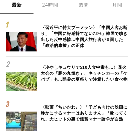
最新
24時間
週間
月間
〈習近平に特大ブーメラン〉「中国人客お断
り」「中国に好感持てない72%」韓国で噴き
出した反中感情…中国人旅行者が直面した
「政治的摩擦」の正体
〈冷やしキュウリで510人食中毒も…〉花火
大会の「豚の丸焼き」、キッチンカーの「ケ
バブ」も…酷暑の夏祭りで注意したい食べ物
〈映画『ちいかわ』〉「子ども向けの映画に
静かにするマナーはありません」「叱ってく
れ」大ヒットの裏で鑑賞マナー論争が白熱