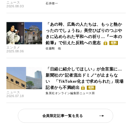
ニュース
石井僚一
2026.08.03
「あの時、広島の人たちは、もっと熱か
ったのでしょうね」美空ひばりのつぶや
きに込められた平和への祈り…『一本の
鉛筆』で伝えた反戦への意志
有料
エンタメ
佐藤剛
2025.08.06
「日経に紹介してほしい」が合言葉に…
新聞社の“記者流出ドミノ”が止まらな
い 「TikToker化まで求められた」現場
記者から不満続出
有料
ニュース
集英社オンライン編集部ニュース班
2026.07.18
会員限定記事一覧を見る