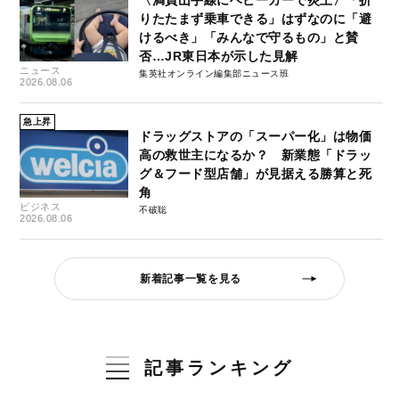
りたたまず乗車できる」はずなのに「避
けるべき」「みんなで守るもの」と賛
否…JR東日本が示した見解
ニュース
集英社オンライン編集部ニュース班
2026.08.06
急上昇
ドラッグストアの「スーパー化」は物価
高の救世主になるか？ 新業態「ドラッ
グ＆フード型店舗」が見据える勝算と死
角
ビジネス
不破聡
2026.08.06
新着記事一覧を見る
記事ランキング