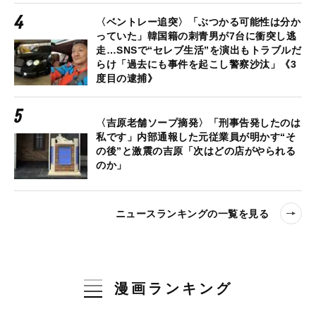
〈ベントレー追突〉「ぶつかる可能性は分か
っていた」韓国籍の刺青男が7台に衝突し逃
走…SNSで“セレブ生活”を演出もトラブルだ
らけ「過去にも事件を起こし警察沙汰」《3
度目の逮捕》
〈吉原老舗ソープ摘発〉「刑事告発したのは
私です」内部通報した元従業員が明かす“そ
の後”と激震の吉原「次はどの店がやられる
のか」
ニュースランキングの一覧を見る
漫画ランキング