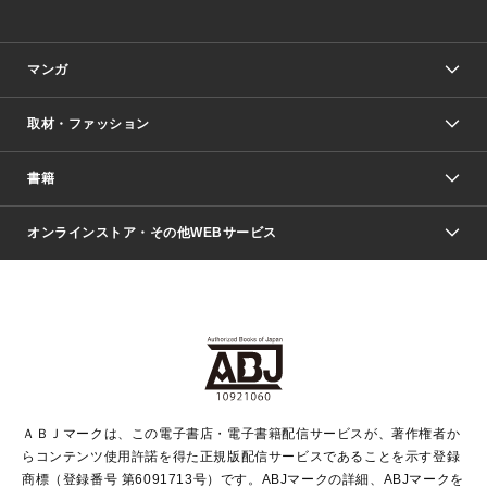
マンガ
取材・ファッション
少年マンガ
週刊少年ジャンプ
書籍
ファッション・美容
青年マンガ
ジャンプSQ.
Seventeen
週刊ヤングジャンプ
オンラインストア・その他WEBサービス
文芸・文庫・総合
芸能・情報・スポーツ
少女マンガ
Vジャンプ
non-no Web
ヤングジャンプ定期購読デジタル
すばる
Myojo
オンラインストア
りぼん
学芸・ノンフィクション・新書
最強ジャンプ
女性マンガ
@BAILA
ヤンジャン＋
小説すばる
週プレNEWS
マーガレット
集英社OTOコンテンツ
集英社 学芸編集部
少年ジャンプ＋
その他WEBサービス
クッキー
ライトノベル・ノベライズ
MAQUIA ONLINE
となりのヤングジャンプ
集英社 文芸ステーション
週プレ グラジャパ！
別冊マーガレット
SHUEISHA MANGA-ART HERITAGE
集英社 ビジネス書
ゼブラック
ココハナ
SHUEISHA ADNAVI
SPUR.JP
集英社Webマガジン Cobalt
グランドジャンプ
web 集英社文庫
キッズ
web Sportiva
マンガMee
ジャンプキャラクターズストア
集英社新書
ジャンプルーキー！
月刊オフィスユー
ＡＢＪマークは、この電子書店・電子書籍配信サービスが、著作権者か
EDITOR'S LAB
LEE
集英社オレンジ文庫
ウルトラジャンプ
青春と読書
パラスポ＋！
らコンテンツ使用許諾を得た正規版配信サービスであることを示す登録
集英社みらい文庫
リマコミ＋
HAPPY PLUS STORE
集英社新書プラス
ジャンプTOON
商標（登録番号 第6091713号）です。ABJマークの詳細、ABJマークを
Marisol
シフォン文庫