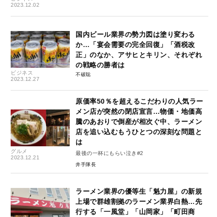
2023.12.02
国内ビール業界の勢力図は塗り変わる
か…「宴会需要の完全回復」「酒税改
正」のなか、アサヒとキリン、それぞれ
の戦略の勝者は
ビジネス
不破聡
2023.12.27
原価率50％を超えるこだわりの人気ラー
メン店が突然の閉店宣言…物価・地価高
騰のあおりで倒産が相次ぐ中、ラーメン
店を追い込むもうひとつの深刻な問題と
は
グルメ
最後の一杯にもらい泣き#2
2023.12.21
井手隊長
ラーメン業界の優等生「魁力屋」の新規
上場で群雄割拠のラーメン業界白熱…先
行する「一風堂」「山岡家」「町田商