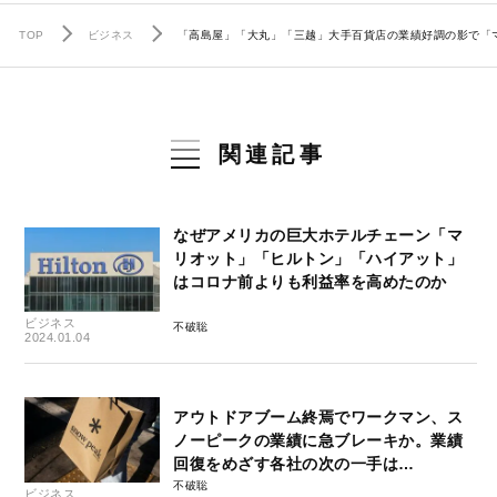
TOP
ビジネス
「高島屋」「大丸」「三越」大手百貨店の業績好調の影で「
関連記事
なぜアメリカの巨大ホテルチェーン「マ
リオット」「ヒルトン」「ハイアット」
はコロナ前よりも利益率を高めたのか
ビジネス
不破聡
2024.01.04
アウトドアブーム終焉でワークマン、ス
ノーピークの業績に急ブレーキか。業績
回復をめざす各社の次の一手は…
不破聡
ビジネス