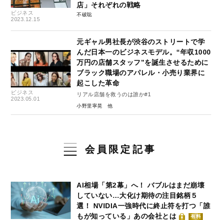
店」それぞれの戦略
ビジネス
不破聡
2023.12.15
元ギャル男社長が渋谷のストリートで学
んだ日本一のビジネスモデル。“年収1000
万円の店舗スタッフ”を誕生させるために
ブラック職場のアパレル・小売り業界に
起こした革命
ビジネス
リアル店舗を救うのは誰か#1
2023.05.01
小野里寧晃
会員限定記事
AI相場「第2幕」へ！ バブルはまだ崩壊
していない…大化け期待の注目銘柄５
選！ NVIDIA一強時代に終止符を打つ「誰
もが知っている」あの会社とは
有料