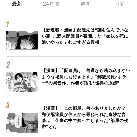
最新
24時間
週間
月間
【新連載・漫画】配達先は“誰も住んでいな
い家”…新人配達員が目撃した「姉妹を死に
追いやった」むごすぎる真相
【漫画】「配達員は、普通なら踏み込まない
ような場所にも行きます」“郵便局員×ホラ
ー”の異色作、作者が語る“怪異の原点”
【漫画】「この部屋、何かありましたか？」
郵便配達員が住人から尋ねられた奇妙な言
葉… 仕事の中で知ってしまった“部屋の秘
密”とは