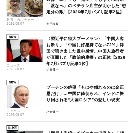
「渡なべ」のベテラン店主が明かした“想
定外の敵”【2026年7月バズり記事2位】
教養・カルチャー
2026.08.07
井手隊長
NEW
〈習近平に特大ブーメラン〉「中国人客
お断り」「中国に好感持てない72%」韓
国で噴き出した反中感情…中国人旅行者
が直面した「政治的摩擦」の正体【2026
年7月バズり記事1位】
ニュース
2026.08.07
小倉健一
NEW
プーチンの絶望「もはや頼れるのは金正
恩だけ」…中国に値切られ、インドに振
り回される“大国ロシア”の悲しい現実
ニュース
小倉健一
2026.08.07
急上昇
〈満員山手線にベビーカーで炎上〉「折