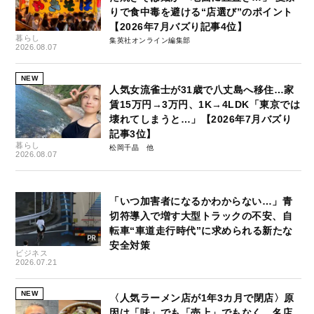
りで食中毒を避ける“店選び”のポイント
【2026年7月バズり記事4位】
暮らし
集英社オンライン編集部
2026.08.07
NEW
人気女流雀士が31歳で八丈島へ移住…家
賃15万円→3万円、1K→4LDK「東京では
壊れてしまうと…」【2026年7月バズり
記事3位】
暮らし
松岡千晶
2026.08.07
「いつ加害者になるかわからない…」青
切符導入で増す大型トラックの不安、自
転車“車道走行時代”に求められる新たな
安全対策
ビジネス
2026.07.21
NEW
〈人気ラーメン店が1年3カ月で閉店〉原
因は「味」でも「売上」でもなく…名店