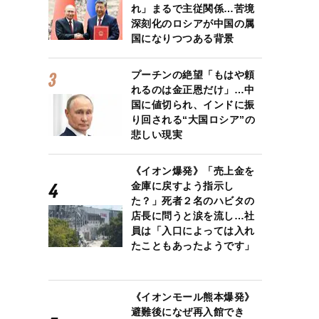
れ」まるで主従関係…苦境
深刻化のロシアが中国の属
国になりつつある背景
プーチンの絶望「もはや頼
れるのは金正恩だけ」…中
国に値切られ、インドに振
り回される“大国ロシア”の
悲しい現実
《イオン爆発》「売上金を
金庫に戻すよう指示し
た？」死者２名のハビタの
店長に問うと涙を流し…社
員は「入口によっては入れ
たこともあったようです」
《イオンモール熊本爆発》
避難後になぜ再入館でき