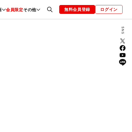
無料会員登録
ログイン
画
会員限定
その他
ファッション
恋愛・結婚
編集部
お知らせ