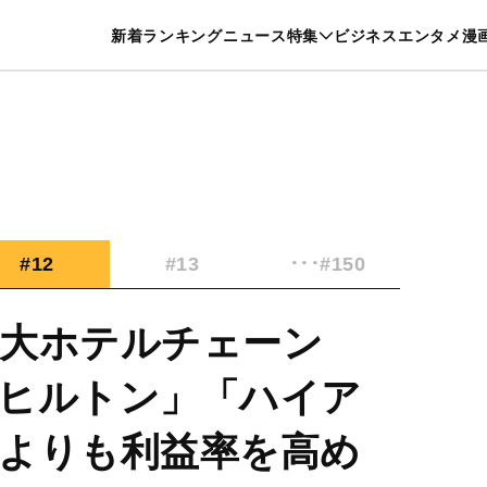
特集一覧を見る
漫画一覧を見る
新着
ランキング
ニュース
特集
ビジネス
エンタメ
漫
養・カルチャー
暮らし
スポーツ
ヘルスケア
美容
グルメ
#12
#13
･･･#150
大ホテルチェーン
ヒルトン」「ハイア
よりも利益率を高め