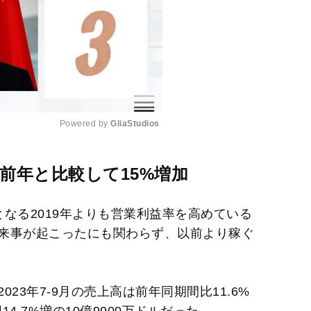
Powered by 
GliaStudios
M
前年と比較して15%増加
u
t
なる2019年よりも営業利益率を高めている
e
来事が起こったにも関わらず、以前より稼ぐ
23年7-9月の売上高は前年同期間比11.6%
14.7%増の10億9900万ドルだった。