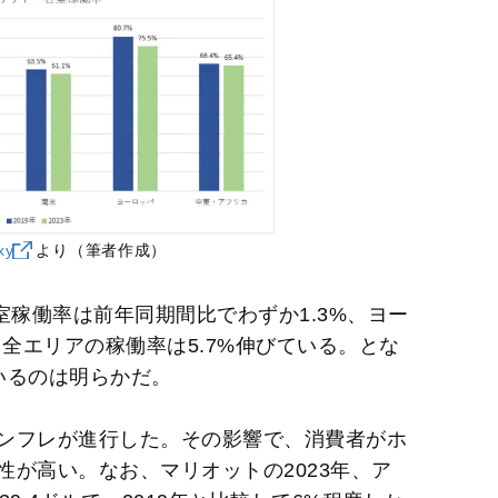
xy
より（筆者作成）
客室稼働率は前年同期間比でわずか1.3%、ヨー
。全エリアの稼働率は5.7%伸びている。とな
いるのは明らかだ。
ンフレが進行した。その影響で、消費者がホ
が高い。なお、マリオットの2023年、ア