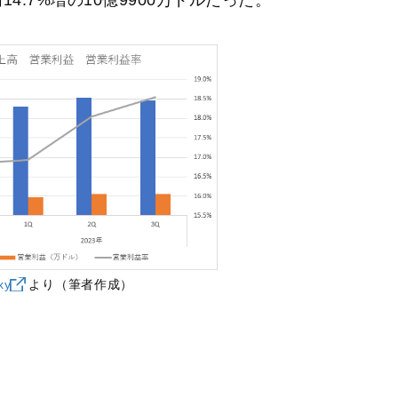
xy
より（筆者作成）