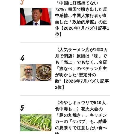
「中国に好感持てない
72%」韓国で噴き出した反
中感情…中国人旅行者が直
面した「政治的摩擦」の正
体【2026年7月バズり記事1
位】
〈人気ラーメン店が1年3カ
月で閉店〉原因は「味」で
も「売上」でもなく…名店
「渡なべ」のベテラン店主
が明かした“想定外の
敵”【2026年7月バズり記事
2位】
〈冷やしキュウリで510人
食中毒も…〉花火大会の
「豚の丸焼き」、キッチン
カーの「ケバブ」も…酷暑
の夏祭りで注意したい食べ
物