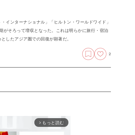
ト・インターナショナル」「ヒルトン・ワールドワイド」
9月期がそろって増収となった。これは明らかに旅行・宿泊
心としたアジア圏での回復が顕著だ。
2
もっと読む
arrow_forward_ios