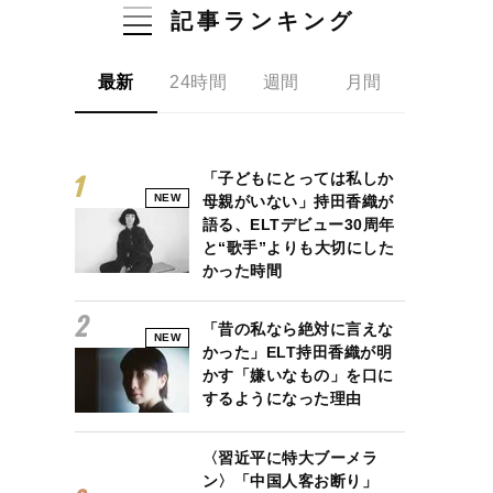
記事ランキング
最新
24時間
週間
月間
「子どもにとっては私しか
NEW
母親がいない」持田香織が
語る、ELTデビュー30周年
と“歌手”よりも大切にした
かった時間
「昔の私なら絶対に言えな
NEW
かった」ELT持田香織が明
かす「嫌いなもの」を口に
するようになった理由
〈習近平に特大ブーメラ
ン〉「中国人客お断り」