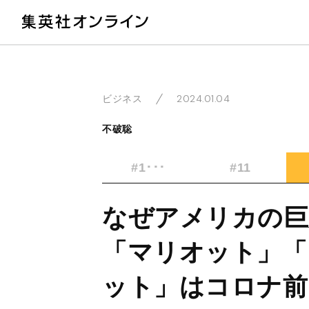
教
2024.01.04
ビジネス
不破聡
#1･･･
#11
なぜアメリカの巨
「マリオット」「
ット」はコロナ前