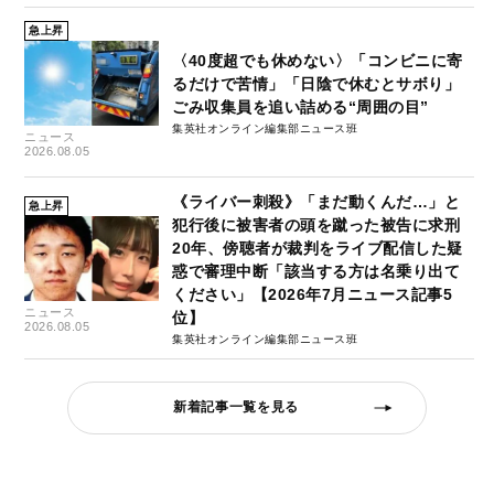
急上昇
〈40度超でも休めない〉「コンビニに寄
るだけで苦情」「日陰で休むとサボり」
ごみ収集員を追い詰める“周囲の目”
集英社オンライン編集部ニュース班
ニュース
2026.08.05
《ライバー刺殺》「まだ動くんだ…」と
急上昇
犯行後に被害者の頭を蹴った被告に求刑
20年、傍聴者が裁判をライブ配信した疑
惑で審理中断「該当する方は名乗り出て
ください」【2026年7月ニュース記事5
ニュース
位】
2026.08.05
集英社オンライン編集部ニュース班
新着記事一覧を見る