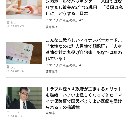
ンガポールでハッキング」「米国ではな
りすまし被害が2年で2兆円」「英国は廃
止に」どうする、日本
『マイナ保険証の罠』#2
暮らし
2023.09.29
荻原博子
こんなに恐ろしいマイナンバーカード…
「女性なのに別人男性で顔認証」「人材
派遣会社に丸投げ自治体」あなたは狙わ
れている！
『マイナ保険証の罠』#1
暮らし
2023.09.28
荻原博子
トラブル続々＆政府が主張するメリット
も破綻…いよいよ怪しくなってきた「マ
イナ保険証で国民がよりよい医療を受け
られる」の信憑性
ニュース
犬飼淳
2023.07.31