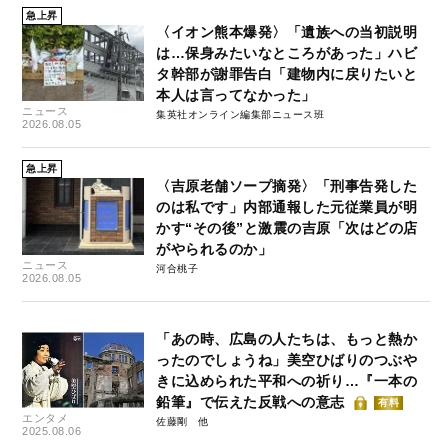
急上昇
〈イオン熊本爆発〉「遺族への当初説明
は…保身みたいなところがあった」ハビ
タ幹部が謝罪告白「建物内に戻りたいと
本人は言ってなかった」
ニュース
集英社オンライン編集部ニュース班
2026.08.05
急上昇
〈吉原老舗ソープ摘発〉「刑事告発した
のは私です」内部通報した元従業員が明
かす“その後”と激震の吉原「次はどの店
がやられるのか」
ニュース
河合桃子
2026.08.05
「あの時、広島の人たちは、もっと熱か
ったのでしょうね」美空ひばりのつぶや
きに込められた平和への祈り…『一本の
鉛筆』で伝えた反戦への意志
有料
エンタメ
佐藤剛
2025.08.06