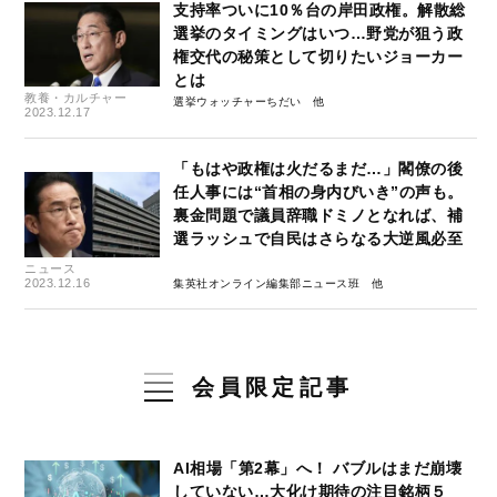
支持率ついに10％台の岸田政権。解散総
選挙のタイミングはいつ…野党が狙う政
権交代の秘策として切りたいジョーカー
とは
教養・カルチャー
選挙ウォッチャーちだい
2023.12.17
「もはや政権は火だるまだ…」閣僚の後
任人事には“首相の身内びいき”の声も。
裏金問題で議員辞職ドミノとなれば、補
選ラッシュで自民はさらなる大逆風必至
ニュース
2023.12.16
集英社オンライン編集部ニュース班
会員限定記事
AI相場「第2幕」へ！ バブルはまだ崩壊
していない…大化け期待の注目銘柄５