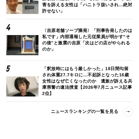
害を訴える女性は「ハニトラ扱いされ…絶対
許せない」
〈吉原老舗ソープ摘発〉「刑事告発したのは
私です」内部通報した元従業員が明かす“そ
の後”と激震の吉原「次はどの店がやられる
のか」
「釈放時にはもう厳しかった」18日間勾留
され体重27.7キロに…不起訴となった16歳
女性はなぜ亡くなったのか 遺族が訴える兵
庫県警の違法捜査【2026年7月ニュース記事
2位】
ニュースランキングの一覧を見る