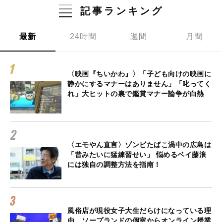
記事ランキング
最新
24時間
週間
月間
〈映画『ちいかわ』〉「子ども向けの映画に
静かにするマナーはありません」「叱ってく
れ」大ヒットの裏で鑑賞マナー論争が白熱
〈エモやん直言〉ゾンビたばこ渦中の広島は
「昔みたいに猛練習せい」 悩めるベイ藤浪
には独自の調整方法を指南！
風俗店が現役女子大生だらけになっている理
由。ソープランドの個室からオンライン授業