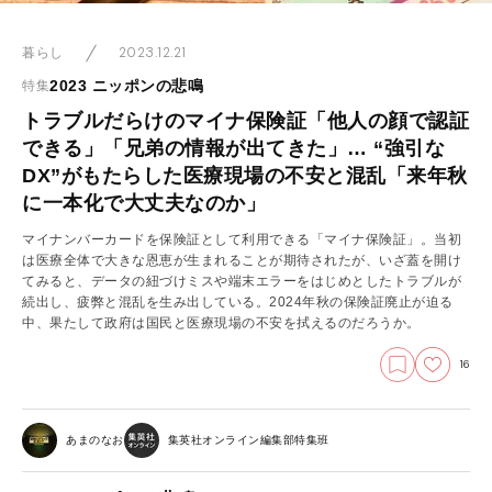
2023.12.21
暮らし
2023 ニッポンの悲鳴
特集
トラブルだらけのマイナ保険証「他人の顔で認証
できる」「兄弟の情報が出てきた」… “強引な
DX”がもたらした医療現場の不安と混乱「来年秋
に一本化で大丈夫なのか」
マイナンバーカードを保険証として利用できる「マイナ保険証」。当初
は医療全体で大きな恩恵が生まれることが期待されたが、いざ蓋を開け
てみると、データの紐づけミスや端末エラーをはじめとしたトラブルが
続出し、疲弊と混乱を生み出している。2024年秋の保険証廃止が迫る
中、果たして政府は国民と医療現場の不安を拭えるのだろうか。
16
あまのなお
集英社オンライン編集部特集班