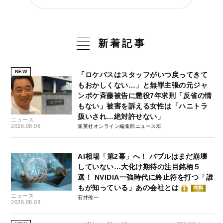
新着記事
NEW
「ロケバスはスタッフがいつ戻ってきて
もおかしくない…」と無罪主張の元ジャ
ンポケ斉藤被告に懲役7年求刑「反省の情
もない」被害を訴える女性は「ハニトラ
扱いされ…絶対許せない」
ニュース
2026.08.06
集英社オンライン編集部ニュース班
AI相場「第2幕」へ！ バブルはまだ崩壊
していない…大化け期待の注目銘柄５
選！ NVIDIA一強時代に終止符を打つ「誰
もが知っている」あの会社とは
有料
ニュース
石井僚一
2026.08.03