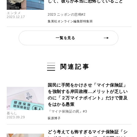
して、彼らが本当に恐怖していること
エンタメ
2023 ニッポンの悲鳴#2
2023.12.17
集英社オンライン編集部特集班
一覧を見る
関連記事
国民に手間をかけさせ「マイナ保険証」
を強制する岸田政権…メリットが乏しい
のに「２万マイナポイント」だけで普及
をはかる愚策
『マイナ保険証の罠』#3
暮らし
2023.09.29
荻原博子
どう考えても怖すぎるマイナ保険証「シ