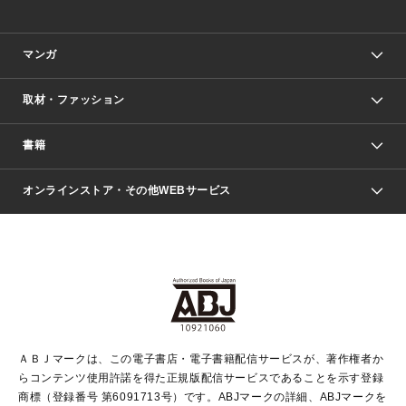
マンガ
取材・ファッション
少年マンガ
週刊少年ジャンプ
書籍
ファッション・美容
青年マンガ
ジャンプSQ.
Seventeen
週刊ヤングジャンプ
オンラインストア・その他WEBサービス
文芸・文庫・総合
芸能・情報・スポーツ
少女マンガ
Vジャンプ
non-no Web
ヤングジャンプ定期購読デジタル
すばる
Myojo
オンラインストア
りぼん
学芸・ノンフィクション・新書
最強ジャンプ
女性マンガ
@BAILA
ヤンジャン＋
小説すばる
週プレNEWS
マーガレット
集英社OTOコンテンツ
集英社 学芸編集部
少年ジャンプ＋
その他WEBサービス
クッキー
ライトノベル・ノベライズ
MAQUIA ONLINE
となりのヤングジャンプ
集英社 文芸ステーション
週プレ グラジャパ！
別冊マーガレット
SHUEISHA MANGA-ART HERITAGE
集英社 ビジネス書
ゼブラック
ココハナ
SHUEISHA ADNAVI
SPUR.JP
集英社Webマガジン Cobalt
グランドジャンプ
web 集英社文庫
キッズ
web Sportiva
マンガMee
ジャンプキャラクターズストア
集英社新書
ジャンプルーキー！
月刊オフィスユー
ＡＢＪマークは、この電子書店・電子書籍配信サービスが、著作権者か
EDITOR'S LAB
LEE
集英社オレンジ文庫
ウルトラジャンプ
青春と読書
パラスポ＋！
らコンテンツ使用許諾を得た正規版配信サービスであることを示す登録
集英社みらい文庫
リマコミ＋
HAPPY PLUS STORE
集英社新書プラス
ジャンプTOON
商標（登録番号 第6091713号）です。ABJマークの詳細、ABJマークを
Marisol
シフォン文庫