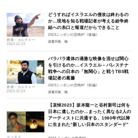
どうすればイスラエルの侵攻は終わるの
か…現地を知る戦場記者が考える紛争終
結への糸口と報道だからできること
2023ニッポンの悲鳴#7《後編》
教養・カルチャー
須賀川拓
2023.12.23
バラバラ遺体の過激な映像を流せば関心
を引けるのか…イスラエル－パレスチナ
戦争への日本の「無関心」と戦うTBS戦
場記者の葛藤
2023ニッポンの悲鳴#7《前編》
教養・カルチャー
2023.12.23
須賀川拓
【哀悼2023】坂本龍一と谷村新司は何を
日本に遺したのか…まったく異なる2人の
アーティストに共通する、1980年代以降
に生まれた“新しい日本のスタンダード”
エンタメ