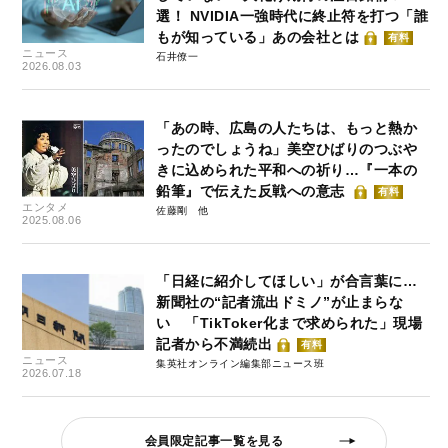
選！ NVIDIA一強時代に終止符を打つ「誰
もが知っている」あの会社とは
有料
ニュース
石井僚一
2026.08.03
「あの時、広島の人たちは、もっと熱か
ったのでしょうね」美空ひばりのつぶや
きに込められた平和への祈り…『一本の
鉛筆』で伝えた反戦への意志
有料
エンタメ
佐藤剛
2025.08.06
「日経に紹介してほしい」が合言葉に…
新聞社の“記者流出ドミノ”が止まらな
い 「TikToker化まで求められた」現場
記者から不満続出
有料
ニュース
集英社オンライン編集部ニュース班
2026.07.18
会員限定記事一覧を見る