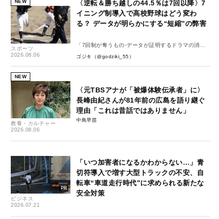
NEW
〈逆転＆勝ち越しの44.5％は7回以降〉7
イニング制導入で高校野球はどう変わ
る？ データが明らかにする“短縮”の弊害
「7回制が奪うもの-データが証明するドラマの消
スポーツ
失-」
2026.08.06
ゴジキ（@godziki_55）
NEW
〈元TBSアナが「被爆体験伝承者」に〉
長峰由紀さんが81年前の広島を語り継ぐ
理由「これは昔話ではありません」
中島早苗
教養・カルチャー
2026.08.06
「いつ加害者になるかわからない…」青
切符導入で増す大型トラックの不安、自
転車“車道走行時代”に求められる新たな
安全対策
ビジネス
2026.07.21