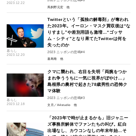
2023 ニッポンの悲鳴#6
2023.12.22
馬飼野元宏
Twitterという「孤独の解毒剤」が奪われ
た2023年。イーロン・マスク買収後は“な
りすまし”や差別用語も激増…“ゴッサ
ム・シティ”となり果てたTwitterは何を
失ったのか
暮らし
2023 ニッポンの悲鳴#4
2023.12.20
嘉島唯
クマに襲われ、右目を失明「両腕をつか
まれ争ううちに一気に視界がぼやけ…」
島根県の農村で起きた78歳男性の恐怖ク
マ体験
2023 ニッポンの悲鳴#3
暮らし
2023.12.18
文月／A4studio
「2023年で時が止まるかも」旧ジャニー
ズ事務所解体でファンたちの叫び。紅白
出場なし、カウコンなしの年末年始…そ