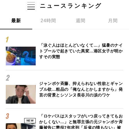
ニュースランキング
最新
24時間
週間
月間
「泳ぐ人はほとんどいなくて…」猛暑のナイ
トプールで起きていた異変…港区女子が明か
すその実態
ジャンポケ斉藤、抑えられない性欲とギャン
ブル欲…粗品の「俺なんとかしますから」発
言の背景とシソンヌ長谷川の涙のワケ
「ロケバスはスタッフがいつ戻ってきてもお
NEW
かしくない…」と無罪主張の元ジャンポケ斉
藤被告に懲役7年求刑「反省の情もない」被