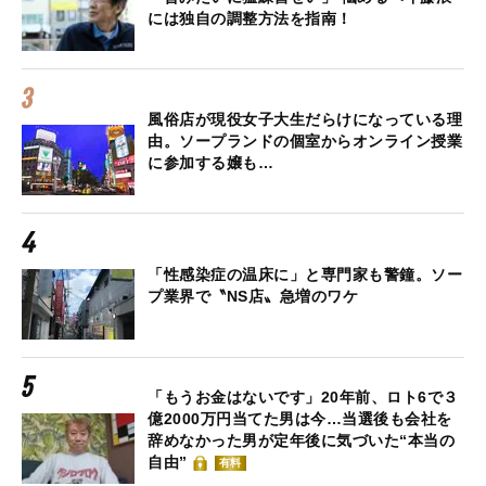
には独自の調整方法を指南！
風俗店が現役女子大生だらけになっている理
由。ソープランドの個室からオンライン授業
に参加する嬢も…
「性感染症の温床に」と専門家も警鐘。ソー
プ業界で〝NS店〟急増のワケ
「もうお金はないです」20年前、ロト6で３
億2000万円当てた男は今…当選後も会社を
辞めなかった男が定年後に気づいた“本当の
自由”
有料