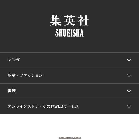
マンガ
取材・ファッション
少年マンガ
週刊少年ジャンプ
書籍
ファッション・美容
青年マンガ
ジャンプSQ.
Seventeen
週刊ヤングジャンプ
オンラインストア・その他WEBサービス
文芸・文庫・総合
芸能・情報・スポーツ
少女マンガ
Vジャンプ
non-no Web
ヤングジャンプ定期購読デジタル
すばる
Myojo
オンラインストア
りぼん
学芸・ノンフィクション・新書
最強ジャンプ
女性マンガ
@BAILA
ヤンジャン＋
小説すばる
週プレNEWS
マーガレット
集英社OTOコンテンツ
集英社 学芸編集部
少年ジャンプ＋