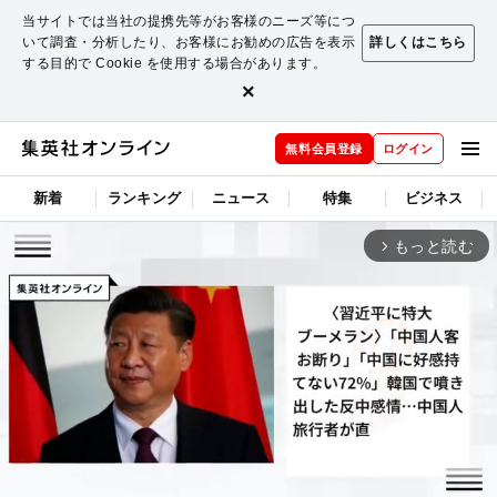
当サイトでは当社の提携先等がお客様のニーズ等につ
いて調査・分析したり、お客様にお勧めの広告を表示
詳しくはこちら
する目的で Cookie を使用する場合があります。
×
無料会員登録
ログイン
新着
ランキング
ニュース
特集
ビジネス
もっと読む
arrow_forward_ios