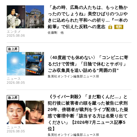
「あの時、広島の人たちは、もっと熱か
ったのでしょうね」美空ひばりのつぶや
きに込められた平和への祈り…『一本の
鉛筆』で伝えた反戦への意志
有料
エンタメ
佐藤剛
2025.08.06
急上昇
〈40度超でも休めない〉「コンビニに寄
るだけで苦情」「日陰で休むとサボり」
ごみ収集員を追い詰める“周囲の目”
集英社オンライン編集部ニュース班
ニュース
2026.08.05
《ライバー刺殺》「まだ動くんだ…」と
急上昇
犯行後に被害者の頭を蹴った被告に求刑
20年、傍聴者が裁判をライブ配信した疑
惑で審理中断「該当する方は名乗り出て
ください」【2026年7月ニュース記事5
ニュース
位】
2026.08.05
集英社オンライン編集部ニュース班