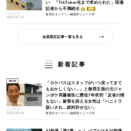
い 「TikToker化まで求められた」現場
記者から不満続出
有料
ニュース
集英社オンライン編集部ニュース班
2026.07.18
会員限定記事一覧を見る
新着記事
NEW
「ロケバスはスタッフがいつ戻ってきて
もおかしくない…」と無罪主張の元ジャ
ンポケ斉藤被告に懲役7年求刑「反省の情
もない」被害を訴える女性は「ハニトラ
扱いされ…絶対許せない」
ニュース
2026.08.06
集英社オンライン編集部ニュース班
AI相場「第2幕」へ！ バブルはまだ崩壊