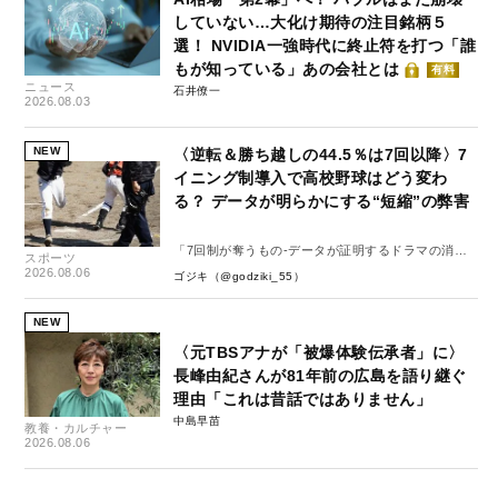
していない…大化け期待の注目銘柄５
選！ NVIDIA一強時代に終止符を打つ「誰
もが知っている」あの会社とは
有料
ニュース
石井僚一
2026.08.03
NEW
〈逆転＆勝ち越しの44.5％は7回以降〉7
イニング制導入で高校野球はどう変わ
る？ データが明らかにする“短縮”の弊害
「7回制が奪うもの-データが証明するドラマの消
スポーツ
失-」
2026.08.06
ゴジキ（@godziki_55）
NEW
〈元TBSアナが「被爆体験伝承者」に〉
長峰由紀さんが81年前の広島を語り継ぐ
理由「これは昔話ではありません」
中島早苗
教養・カルチャー
2026.08.06