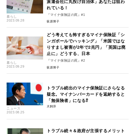
派遣会社に丸投げ自治体」あなたは狙わ
れている！
『マイナ保険証の罠』#1
暮らし
2023.09.28
荻原博子
どう考えても怖すぎるマイナ保険証「シ
ンガポールでハッキング」「米国ではな
りすまし被害が2年で2兆円」「英国は廃
止に」どうする、日本
『マイナ保険証の罠』#2
暮らし
2023.09.29
荻原博子
トラブル続出のマイナ保険証にさらなる
疑念。マイナンバーカードを返納すると
「無保険者」になる⁉
犬飼淳
ニュース
2023.08.25
トラブル続々＆政府が主張するメリット