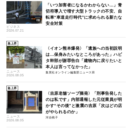
「いつ加害者になるかわからない…」青
切符導入で増す大型トラックの不安、自
転車“車道走行時代”に求められる新たな
安全対策
ビジネス
2026.07.21
急上昇
〈イオン熊本爆発〉「遺族への当初説明
は…保身みたいなところがあった」ハビ
タ幹部が謝罪告白「建物内に戻りたいと
本人は言ってなかった」
ニュース
集英社オンライン編集部ニュース班
2026.08.05
急上昇
〈吉原老舗ソープ摘発〉「刑事告発した
のは私です」内部通報した元従業員が明
かす“その後”と激震の吉原「次はどの店
がやられるのか」
ニュース
河合桃子
2026.08.05