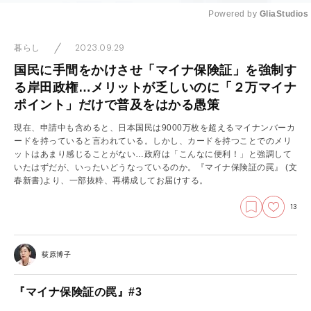
Powered by 
GliaStudios
Mute
2023.09.29
暮らし
国民に手間をかけさせ「マイナ保険証」を強制す
る岸田政権…メリットが乏しいのに「２万マイナ
ポイント」だけで普及をはかる愚策
現在、申請中も含めると、日本国民は9000万枚を超えるマイナンバーカ
ードを持っていると言われている。しかし、カードを持つことでのメリ
ットはあまり感じることがない…政府は「こんなに便利！」と強調して
いたはずだが、いったいどうなっているのか。『マイナ保険証の罠』 (文
春新書)より、一部抜粋、再構成してお届けする。
13
荻原博子
『マイナ保険証の罠』#3