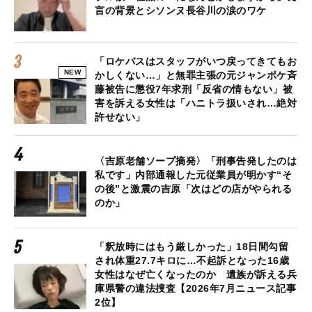
言の背景とシソンヌ長谷川の涙のワケ
「ロケバスはスタッフがいつ戻ってきてもお
NEW
かしくない…」と無罪主張の元ジャンポケ斉
藤被告に懲役7年求刑「反省の情もない」被
害を訴える女性は「ハニトラ扱いされ…絶対
許せない」
〈吉原老舗ソープ摘発〉「刑事告発したのは
私です」内部通報した元従業員が明かす“そ
の後”と激震の吉原「次はどの店がやられる
のか」
「釈放時にはもう厳しかった」18日間勾留
され体重27.7キロに…不起訴となった16歳
女性はなぜ亡くなったのか 遺族が訴える兵
庫県警の違法捜査【2026年7月ニュース記事
2位】