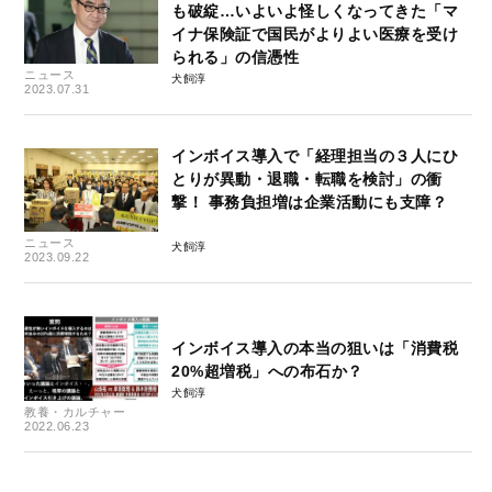
も破綻…いよいよ怪しくなってきた「マ
イナ保険証で国民がよりよい医療を受け
られる」の信憑性
ニュース
犬飼淳
2023.07.31
インボイス導入で「経理担当の３人にひ
とりが異動・退職・転職を検討」の衝
撃！ 事務負担増は企業活動にも支障？
ニュース
犬飼淳
2023.09.22
インボイス導入の本当の狙いは「消費税
20%超増税」への布石か？
犬飼淳
教養・カルチャー
2022.06.23