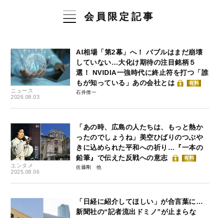
会員限定記事
AI相場「第2幕」へ！ バブルはまだ崩壊
していない…大化け期待の注目銘柄５
選！ NVIDIA一強時代に終止符を打つ「誰
もが知っている」あの会社とは
有料
ニュース
石井僚一
2026.08.03
「あの時、広島の人たちは、もっと熱か
ったのでしょうね」美空ひばりのつぶや
きに込められた平和への祈り…『一本の
鉛筆』で伝えた反戦への意志
有料
エンタメ
佐藤剛
2025.08.06
「日経に紹介してほしい」が合言葉に…
新聞社の“記者流出ドミノ”が止まらな