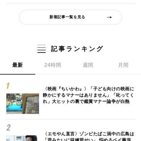
新着記事一覧を見る
記事ランキング
最新
24時間
週間
月間
〈映画『ちいかわ』〉「子ども向けの映画に
静かにするマナーはありません」「叱ってく
れ」大ヒットの裏で鑑賞マナー論争が白熱
〈エモやん直言〉ゾンビたばこ渦中の広島は
「昔みたいに猛練習せい」 悩めるベイ藤浪