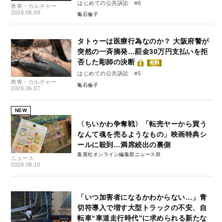
はじめての公共訴訟 #6
教養・カルチャー
2026.06.08
亀石倫子
タトゥーは医療行為なのか？ 大阪府警が
突然の一斉摘発…罰金30万円支払いを拒
否した彫師の決断
有料
はじめての公共訴訟 #5
教養・カルチャー
亀石倫子
2026.06.07
NEW
〈ちいかわ争奪戦〉「転売ヤーから買う
なんて魂を売るようなもの」映画特典シ
ールに殺到…満席続出の裏側
集英社オンライン編集部ニュース班
ニュース
2026.08.10
「いつ加害者になるかわからない…」青
切符導入で増す大型トラックの不安、自
転車“車道走行時代”に求められる新たな