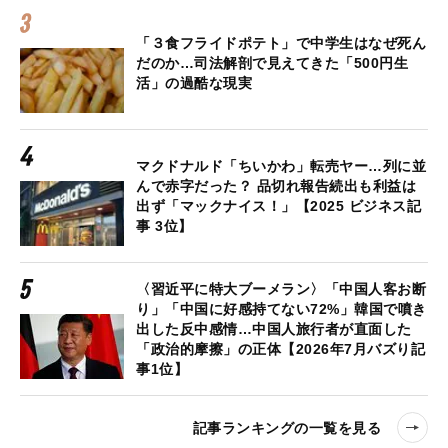
「３食フライドポテト」で中学生はなぜ死ん
だのか…司法解剖で見えてきた「500円生
活」の過酷な現実
マクドナルド「ちいかわ」転売ヤー…列に並
んで赤字だった？ 品切れ報告続出も利益は
出ず「マックナイス！」【2025 ビジネス記
事 3位】
〈習近平に特大ブーメラン〉「中国人客お断
り」「中国に好感持てない72%」韓国で噴き
出した反中感情…中国人旅行者が直面した
「政治的摩擦」の正体【2026年7月バズり記
事1位】
記事ランキングの一覧を見る