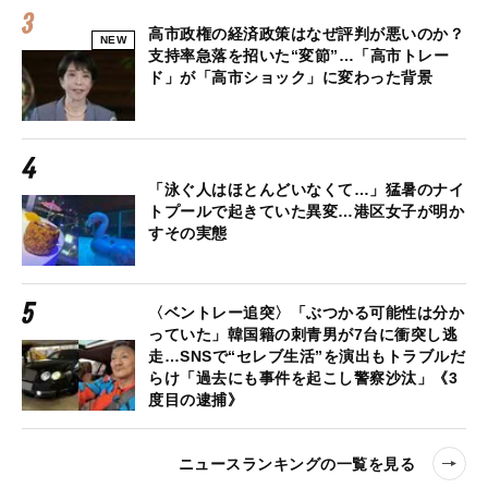
高市政権の経済政策はなぜ評判が悪いのか？
NEW
支持率急落を招いた“変節”…「高市トレー
ド」が「高市ショック」に変わった背景
「泳ぐ人はほとんどいなくて…」猛暑のナイ
トプールで起きていた異変…港区女子が明か
すその実態
〈ベントレー追突〉「ぶつかる可能性は分か
っていた」韓国籍の刺青男が7台に衝突し逃
走…SNSで“セレブ生活”を演出もトラブルだ
らけ「過去にも事件を起こし警察沙汰」《3
度目の逮捕》
ニュースランキングの一覧を見る