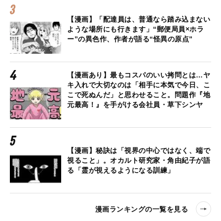
【漫画】「配達員は、普通なら踏み込まない
ような場所にも行きます」“郵便局員×ホラ
ー”の異色作、作者が語る“怪異の原点”
【漫画あり】最もコスパのいい拷問とは…ヤ
キ入れで大切なのは「相手に本気で今日、こ
こで死ぬんだ」と思わせること。問題作『地
元最高！』を手がける会社員・草下シンヤ
【漫画】秘訣は「視界の中心ではなく、端で
視ること」。オカルト研究家・角由紀子が語
る「霊が視えるようになる訓練」
漫画ランキングの一覧を見る