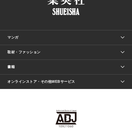
マンガ
取材・ファッション
少年マンガ
週刊少年ジャンプ
書籍
ファッション・美容
青年マンガ
ジャンプSQ.
Seventeen
週刊ヤングジャンプ
オンラインストア・その他WEBサービス
文芸・文庫・総合
芸能・情報・スポーツ
少女マンガ
Vジャンプ
non-no Web
ヤングジャンプ定期購読デジタル
すばる
Myojo
オンラインストア
りぼん
学芸・ノンフィクション・新書
最強ジャンプ
女性マンガ
@BAILA
ヤンジャン＋
小説すばる
週プレNEWS
マーガレット
集英社OTOコンテンツ
集英社 学芸編集部
少年ジャンプ＋
その他WEBサービス
クッキー
ライトノベル・ノベライズ
MAQUIA ONLINE
となりのヤングジャンプ
集英社 文芸ステーション
週プレ グラジャパ！
別冊マーガレット
SHUEISHA MANGA-ART HERITAGE
集英社 ビジネス書
ゼブラック
ココハナ
SHUEISHA ADNAVI
SPUR.JP
集英社Webマガジン Cobalt
グランドジャンプ
web 集英社文庫
キッズ
web Sportiva
マンガMee