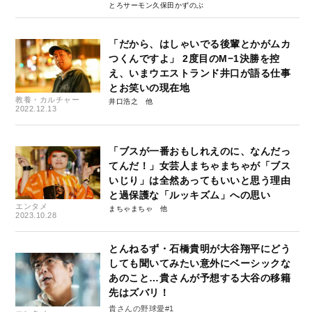
とろサーモン久保田かずのぶ
「だから、はしゃいでる後輩とかがムカ
つくんですよ」 2度目のM−1決勝を控
え、いまウエストランド井口が語る仕事
とお笑いの現在地
教養・カルチャー
井口浩之
2022.12.13
「ブスが一番おもしれえのに、なんだっ
てんだ！」女芸人まちゃまちゃが「ブス
いじり」は全然あってもいいと思う理由
と過保護な「ルッキズム」への思い
エンタメ
まちゃまちゃ
2023.10.28
とんねるず・石橋貴明が大谷翔平にどう
しても聞いてみたい意外にベーシックな
あのこと…貴さんが予想する大谷の移籍
先はズバリ！
貴さんの野球愛#1