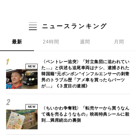
ニュースランキング
最新
24時間
週間
月間
〈ベントレー追突〉「対立集団に追われてい
NEW
た…」と供述も追尾車両はナシ、逮捕された
韓国籍“元ボンボン”インフルエンサーの刺青
男のトラブル歴「アメ車を買ったらパーツ
が…」《３度目の逮捕》
NEW
〈ちいかわ争奪戦〉「転売ヤーから買うなん
て魂を売るようなもの」映画特典シールに殺
到…満席続出の裏側