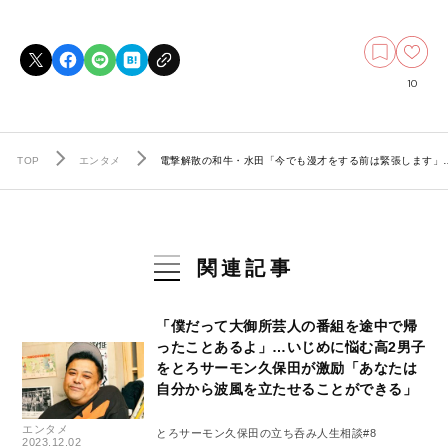
10
TOP
エンタメ
電撃解散の和牛・水田「今でも漫才をする前は緊張します」…
関連記事
「僕だって大御所芸人の番組を途中で帰
ったことあるよ」…いじめに悩む高2男子
をとろサーモン久保田が激励「あなたは
自分から波風を立たせることができる」
エンタメ
とろサーモン久保田の立ち呑み人生相談#8
2023.12.02