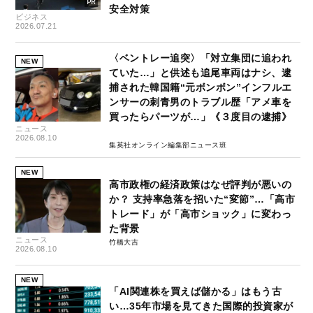
安全対策
ビジネス
2026.07.21
〈ベントレー追突〉「対立集団に追われ
NEW
ていた…」と供述も追尾車両はナシ、逮
捕された韓国籍“元ボンボン”インフルエ
ンサーの刺青男のトラブル歴「アメ車を
買ったらパーツが…」《３度目の逮捕》
ニュース
2026.08.10
集英社オンライン編集部ニュース班
NEW
高市政権の経済政策はなぜ評判が悪いの
か？ 支持率急落を招いた“変節”…「高市
トレード」が「高市ショック」に変わっ
た背景
ニュース
竹橋大吉
2026.08.10
NEW
「AI関連株を買えば儲かる」はもう古
い…35年市場を見てきた国際的投資家が