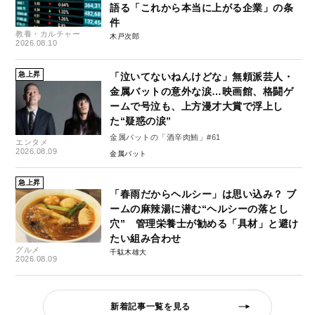
語る「これから本当に上がる企業」の条
件
教養・カルチャー
木戸次郎
2026.08.10
急上昇
「泣いてないねんけどな」無頼派芸人・
金属バットの意外な涙…映画館、格闘ゲ
ームで号泣も、上方漫才大賞で浮上し
た“疑惑の涙”
金属バットの「酒辛肉鮪」#61
エンタメ
2026.08.09
金属バット
急上昇
「春雨だからヘルシー」は思い込み？ ブ
ームの麻辣湯に潜む“ヘルシーの落とし
穴” 管理栄養士が勧める「具材」と避け
たい組み合わせ
グルメ
千駄木雄大
2026.08.09
新着記事一覧を見る