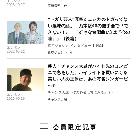
エンタメ
2023.10.27
石橋貴明
“トガり芸人”真空ジェシカのトガってな
い趣味の話。「乃木坂46の握手会で『で
きない！』」「好きな合唱曲1位は『心の
瞳』」（後編）
真空ジェシカ インタビュー【後編】
エンタメ
2022.05.12
真空ジェシカ
芸人・チャンス大城がバイト先のコンビ
ニで恋をした、ハイライトを買いにくる
美しい人の正体は、あの有名シンガーだ
った
チャンス大城『僕の心臓は右にある』＃４
エンタメ
2023.05.19
チャンス大城
会員限定記事