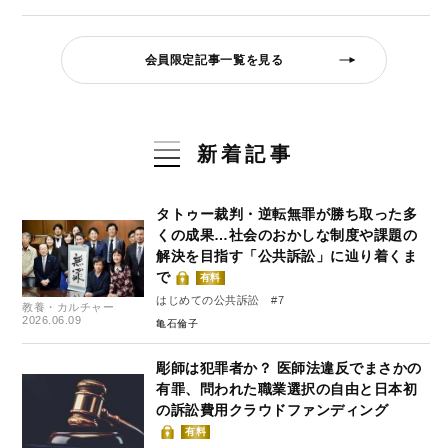
会員限定記事一覧を見る
新着記事
タトゥー裁判・逆転無罪が勝ち取った多
くの成果…社会のおかしな制度や課題の
解決を目指す「公共訴訟」に辿り着くま
で
有料
はじめての公共訴訟 #7
教養・カルチャー
2026.06.09
亀石倫子
彫師は犯罪者か？ 医師法違反でまさかの
有罪、問われた職業選択の自由と日本初
の訴訟費用クラウドファンディング
有料