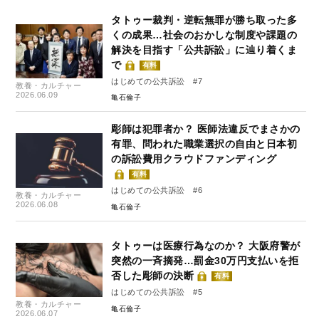
タトゥー裁判・逆転無罪が勝ち取った多
くの成果…社会のおかしな制度や課題の
解決を目指す「公共訴訟」に辿り着くま
で
有料
はじめての公共訴訟 #7
教養・カルチャー
2026.06.09
亀石倫子
彫師は犯罪者か？ 医師法違反でまさかの
有罪、問われた職業選択の自由と日本初
の訴訟費用クラウドファンディング
有料
はじめての公共訴訟 #6
教養・カルチャー
2026.06.08
亀石倫子
タトゥーは医療行為なのか？ 大阪府警が
突然の一斉摘発…罰金30万円支払いを拒
否した彫師の決断
有料
はじめての公共訴訟 #5
教養・カルチャー
亀石倫子
2026.06.07