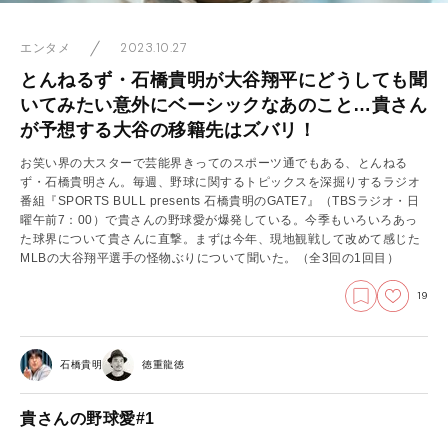
2023.10.27
エンタメ
とんねるず・石橋貴明が大谷翔平にどうしても聞
いてみたい意外にベーシックなあのこと…貴さん
が予想する大谷の移籍先はズバリ！
お笑い界の大スターで芸能界きってのスポーツ通でもある、とんねる
ず・石橋貴明さん。毎週、野球に関するトピックスを深掘りするラジオ
番組『SPORTS BULL presents 石橋貴明のGATE7』（TBSラジオ・日
曜午前7：00）で貴さんの野球愛が爆発している。今季もいろいろあっ
た球界について貴さんに直撃。まずは今年、現地観戦して改めて感じた
MLBの大谷翔平選手の怪物ぶりについて聞いた。（全3回の1回目）
19
石橋貴明
徳重龍徳
貴さんの野球愛#1