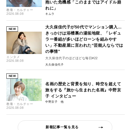
抱いた危機感「このままではアイドル崩
れに」
教養・カルチャー
2026.08.08
キムラ
大久保佳代子が50代でマンション購入…
NEW
きっかけは浴槽裏の湯垢地獄、「レギュ
ラー番組が多いほどローンを組みやす
い」不動産屋に言われた“芸能人ならでは
の事情”
エンタメ
大久保佳代子のほどほどな毎日#22
2026.08.08
大久保佳代子
NEW
名画の歴史と背景を知り、時空を超えて
旅をする『旅から生まれた名画』中野京
子 インタビュー
中野京子
教養・カルチャー
2026.08.08
新着記事一覧を見る