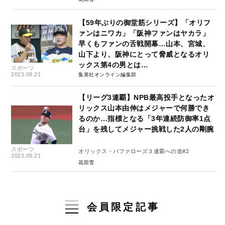
【59年ぶりの御堂筋シリーズ】「オリフ
ァンはニワカ」「阪神ファンはヤカラ」
早くもファンの舌戦開幕…山本、宮城、
山下より、阪神にとって脅威となるオリ
ックス第4の男とは…
スポーツ
2023.09.21
集英社オンライン編集部
【リーグ3連覇】NPB最高投手となったオ
リックス山本由伸はメジャーで何勝でき
るのか…指標となる「3年連続防御率1点
台」を残してメジャー挑戦した2人の剛腕
スポーツ
オリックス・バファローズ３連覇への道#2
2023.09.21
花田雪
会員限定記事