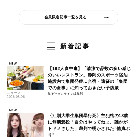
会員限定記事一覧を見る
新着記事
NEW
【192人食中毒】「清潔で品数の多い感じ
のいいレストラン」静岡のスポーツ宿泊
施設内で集団発症…合宿・遠征の「集団
での食事」に知っておきたい予防策
ニュース
集英社オンライン編集部
2026.08.08
NEW
〈江別大学生集団暴行死〉主犯格の18歳
に無期懲役「自分はやってねぇ。誰かが
トドメさした」裁判で明かされた“他責ぶ
り”