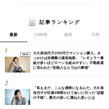
記事ランキング
最新
24時間
週間
月間
大久保佳代子が50代でマンション購入…き
NEW
っかけは浴槽裏の湯垢地獄、「レギュラー番
組が多いほどローンを組みやすい」不動産屋
に言われた“芸能人ならではの事情”
「私もまだ、こんな感情になるんだ」大久保
佳代子が往復4時間かけて会いに行った“話題
の子猿”…愛犬の老いに重ねた思いとは