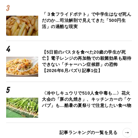
「３食フライドポテト」で中学生はなぜ死ん
だのか…司法解剖で見えてきた「500円生
活」の過酷な現実
【5日前のパスタを食べた20歳の学生が死
亡】電子レンジの再加熱での殺菌効果も期待
できない「チャーハン症候群」の恐怖
【2026年6月バズり記事1位】
〈冷やしキュウリで510人食中毒も…〉花火
大会の「豚の丸焼き」、キッチンカーの「ケ
バブ」も…酷暑の夏祭りで注意したい食べ物
記事ランキングの一覧を見る