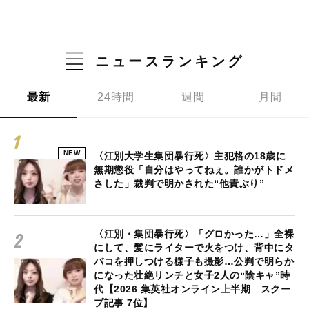
ニュースランキング
最新
24時間
週間
月間
NEW
〈江別大学生集団暴行死〉主犯格の18歳に
無期懲役「自分はやってねぇ。誰かがトドメ
さした」裁判で明かされた“他責ぶり”
〈江別・集団暴行死〉「グロかった…」全裸
にして、髪にライターで火をつけ、背中にタ
バコを押しつける様子も撮影…公判で明らか
になった壮絶リンチと女子2人の“陰キャ”時
代【2026 集英社オンライン上半期 スクー
プ記事 7位】