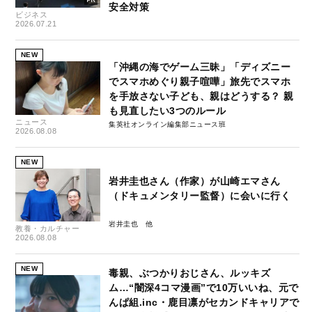
安全対策
ビジネス
2026.07.21
NEW
「沖縄の海でゲーム三昧」「ディズニー
でスマホめぐり親子喧嘩」旅先でスマホ
を手放さない子ども、親はどうする？ 親
も見直したい3つのルール
ニュース
集英社オンライン編集部ニュース班
2026.08.08
NEW
岩井圭也さん（作家）が山崎エマさん
（ドキュメンタリー監督）に会いに行く
岩井圭也
教養・カルチャー
2026.08.08
NEW
毒親、ぶつかりおじさん、ルッキズ
ム…“闇深4コマ漫画”で10万いいね、元で
んぱ組.inc・鹿目凛がセカンドキャリアで