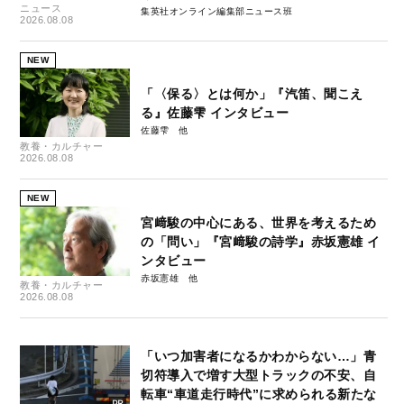
ニュース
集英社オンライン編集部ニュース班
2026.08.08
NEW
「〈保る〉とは何か」『汽笛、聞こえ
る』佐藤雫 インタビュー
佐藤雫
教養・カルチャー
2026.08.08
NEW
宮﨑駿の中心にある、世界を考えるため
の「問い」『宮﨑駿の詩学』赤坂憲雄 イ
ンタビュー
赤坂憲雄
教養・カルチャー
2026.08.08
「いつ加害者になるかわからない…」青
切符導入で増す大型トラックの不安、自
転車“車道走行時代”に求められる新たな