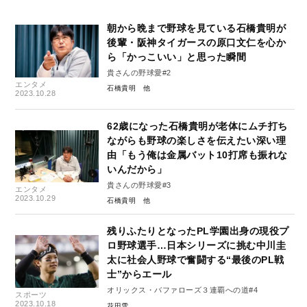
朝から晩まで野球を見ている石橋貴明が
後輩・阪神タイガースの原口文仁を心か
ら「かっこいい」と思った瞬間
貴さんの野球愛#2
エンタメ
石橋貴明
2023.10.28
62歳になった石橋貴明が老体にムチ打ち
ながらも野球の楽しさを伝えたい深い理
由「もう俺は金属バット10打席も振れな
いんだから」
貴さんの野球愛#3
エンタメ
2023.10.29
石橋貴明
残りふたりとなったPL学園出身の現役プ
ロ野球選手…日本シリーズに挑む中川圭
太に社会人野球で奮闘する“最後のPL戦
士”からエール
オリックス・バファローズ３連覇への道#4
スポーツ
2023.10.18
花田雪