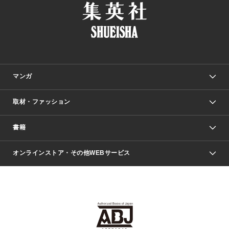
マンガ
取材・ファッション
少年マンガ
週刊少年ジャンプ
書籍
ファッション・美容
青年マンガ
ジャンプSQ.
Seventeen
週刊ヤングジャンプ
オンラインストア・その他WEBサービス
文芸・文庫・総合
芸能・情報・スポーツ
少女マンガ
Vジャンプ
non-no Web
ヤングジャンプ定期購読デジタル
すばる
Myojo
オンラインストア
りぼん
学芸・ノンフィクション・新書
最強ジャンプ
女性マンガ
@BAILA
ヤンジャン＋
小説すばる
週プレNEWS
マーガレット
集英社OTOコンテンツ
集英社 学芸編集部
少年ジャンプ＋
その他WEBサービス
クッキー
ライトノベル・ノベライズ
MAQUIA ONLINE
となりのヤングジャンプ
集英社 文芸ステーション
週プレ グラジャパ！
別冊マーガレット
SHUEISHA MANGA-ART HERITAGE
集英社 ビジネス書
ゼブラック
ココハナ