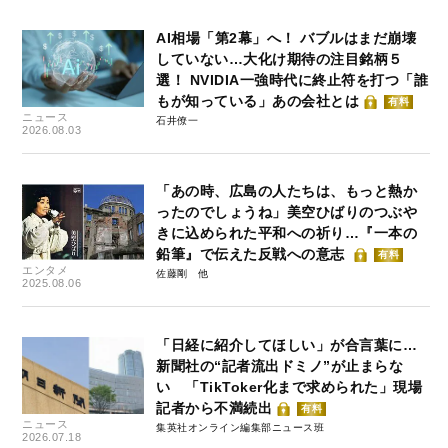
AI相場「第2幕」へ！ バブルはまだ崩壊
していない…大化け期待の注目銘柄５
選！ NVIDIA一強時代に終止符を打つ「誰
もが知っている」あの会社とは
有料
ニュース
石井僚一
2026.08.03
「あの時、広島の人たちは、もっと熱か
ったのでしょうね」美空ひばりのつぶや
きに込められた平和への祈り…『一本の
鉛筆』で伝えた反戦への意志
有料
エンタメ
佐藤剛
2025.08.06
「日経に紹介してほしい」が合言葉に…
新聞社の“記者流出ドミノ”が止まらな
い 「TikToker化まで求められた」現場
記者から不満続出
有料
ニュース
集英社オンライン編集部ニュース班
2026.07.18