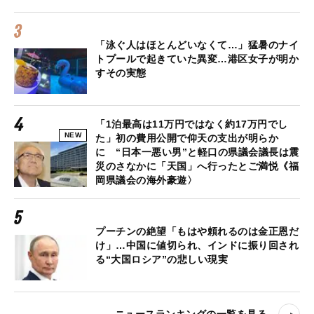
「泳ぐ人はほとんどいなくて…」猛暑のナイ
トプールで起きていた異変…港区女子が明か
すその実態
「1泊最高は11万円ではなく約17万円でし
NEW
た」初の費用公開で仰天の支出が明らか
に “日本一悪い男”と軽口の県議会議長は震
災のさなかに「天国」へ行ったとご満悦《福
岡県議会の海外豪遊〉
プーチンの絶望「もはや頼れるのは金正恩だ
け」…中国に値切られ、インドに振り回され
る“大国ロシア”の悲しい現実