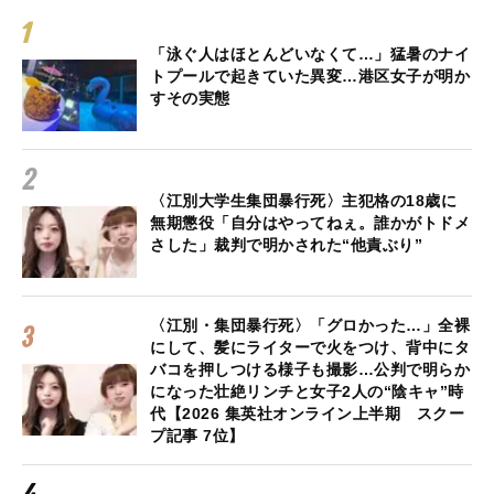
「泳ぐ人はほとんどいなくて…」猛暑のナイ
トプールで起きていた異変…港区女子が明か
すその実態
〈江別大学生集団暴行死〉主犯格の18歳に
無期懲役「自分はやってねぇ。誰かがトドメ
さした」裁判で明かされた“他責ぶり”
〈江別・集団暴行死〉「グロかった…」全裸
にして、髪にライターで火をつけ、背中にタ
バコを押しつける様子も撮影…公判で明らか
になった壮絶リンチと女子2人の“陰キャ”時
代【2026 集英社オンライン上半期 スクー
プ記事 7位】