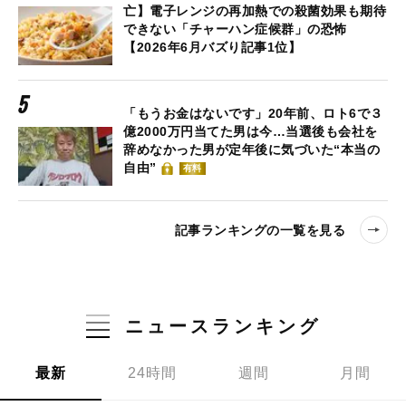
亡】電子レンジの再加熱での殺菌効果も期待
できない「チャーハン症候群」の恐怖
【2026年6月バズり記事1位】
「もうお金はないです」20年前、ロト6で３
億2000万円当てた男は今…当選後も会社を
辞めなかった男が定年後に気づいた“本当の
自由”
有料
記事ランキングの一覧を見る
ニュースランキング
最新
24時間
週間
月間