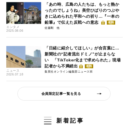
「あの時、広島の人たちは、もっと熱か
ったのでしょうね」美空ひばりのつぶや
きに込められた平和への祈り…『一本の
鉛筆』で伝えた反戦への意志
有料
エンタメ
佐藤剛
2025.08.06
「日経に紹介してほしい」が合言葉に…
新聞社の“記者流出ドミノ”が止まらな
い 「TikToker化まで求められた」現場
記者から不満続出
有料
ニュース
集英社オンライン編集部ニュース班
2026.07.18
会員限定記事一覧を見る
新着記事