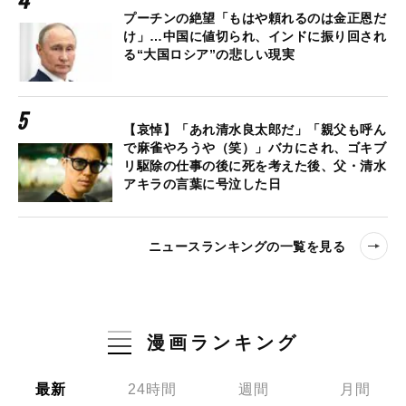
プーチンの絶望「もはや頼れるのは金正恩だ
け」…中国に値切られ、インドに振り回され
る“大国ロシア”の悲しい現実
【哀悼】「あれ清水良太郎だ」「親父も呼ん
で麻雀やろうや（笑）」バカにされ、ゴキブ
リ駆除の仕事の後に死を考えた後、父・清水
アキラの言葉に号泣した日
ニュースランキングの一覧を見る
漫画ランキング
最新
24時間
週間
月間