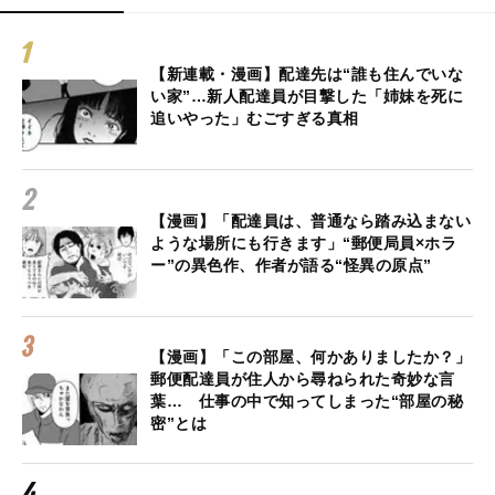
【新連載・漫画】配達先は“誰も住んでいな
い家”…新人配達員が目撃した「姉妹を死に
追いやった」むごすぎる真相
【漫画】「配達員は、普通なら踏み込まない
ような場所にも行きます」“郵便局員×ホラ
ー”の異色作、作者が語る“怪異の原点”
【漫画】「この部屋、何かありましたか？」
郵便配達員が住人から尋ねられた奇妙な言
葉… 仕事の中で知ってしまった“部屋の秘
密”とは