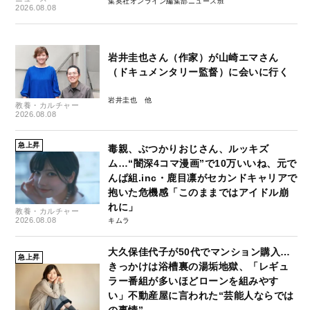
集英社オンライン編集部ニュース班
2026.08.08
岩井圭也さん（作家）が山崎エマさん
（ドキュメンタリー監督）に会いに行く
岩井圭也
教養・カルチャー
2026.08.08
急上昇
毒親、ぶつかりおじさん、ルッキズ
ム…“闇深4コマ漫画”で10万いいね、元で
んぱ組.inc・鹿目凛がセカンドキャリアで
抱いた危機感「このままではアイドル崩
れに」
教養・カルチャー
2026.08.08
キムラ
大久保佳代子が50代でマンション購入…
急上昇
きっかけは浴槽裏の湯垢地獄、「レギュ
ラー番組が多いほどローンを組みやす
い」不動産屋に言われた“芸能人ならでは