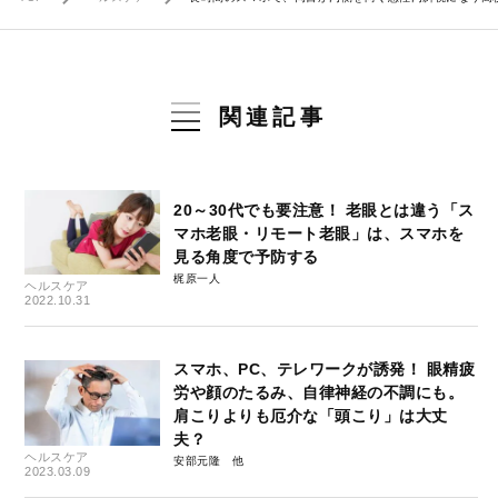
関連記事
20～30代でも要注意！ 老眼とは違う「ス
マホ老眼・リモート老眼」は、スマホを
見る角度で予防する
梶原一人
ヘルスケア
2022.10.31
スマホ、PC、テレワークが誘発！ 眼精疲
労や顔のたるみ、自律神経の不調にも。
肩こりよりも厄介な「頭こり」は大丈
夫？
ヘルスケア
安部元隆
2023.03.09