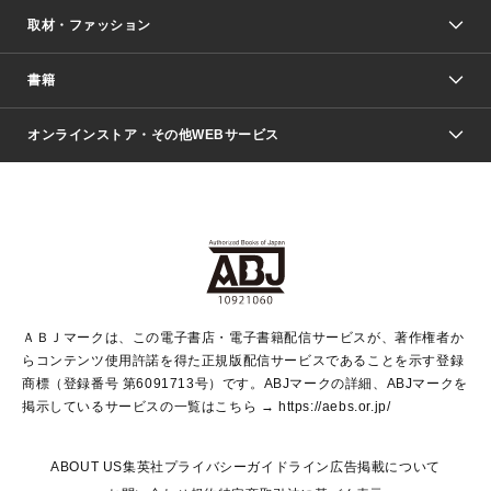
取材・ファッション
少年マンガ
週刊少年ジャンプ
書籍
ファッション・美容
青年マンガ
ジャンプSQ.
Seventeen
週刊ヤングジャンプ
オンラインストア・その他WEBサービス
文芸・文庫・総合
芸能・情報・スポーツ
少女マンガ
Vジャンプ
non-no Web
ヤングジャンプ定期購読デジタル
すばる
Myojo
オンラインストア
りぼん
学芸・ノンフィクション・新書
最強ジャンプ
女性マンガ
@BAILA
ヤンジャン＋
小説すばる
週プレNEWS
マーガレット
集英社OTOコンテンツ
集英社 学芸編集部
少年ジャンプ＋
その他WEBサービス
クッキー
ライトノベル・ノベライズ
MAQUIA ONLINE
となりのヤングジャンプ
集英社 文芸ステーション
週プレ グラジャパ！
別冊マーガレット
SHUEISHA MANGA-ART HERITAGE
集英社 ビジネス書
ゼブラック
ココハナ
SHUEISHA ADNAVI
SPUR.JP
集英社Webマガジン Cobalt
グランドジャンプ
web 集英社文庫
キッズ
web Sportiva
マンガMee
ジャンプキャラクターズストア
集英社新書
ジャンプルーキー！
月刊オフィスユー
ＡＢＪマークは、この電子書店・電子書籍配信サービスが、著作権者か
EDITOR'S LAB
LEE
集英社オレンジ文庫
ウルトラジャンプ
青春と読書
パラスポ＋！
らコンテンツ使用許諾を得た正規版配信サービスであることを示す登録
集英社みらい文庫
リマコミ＋
HAPPY PLUS STORE
集英社新書プラス
ジャンプTOON
商標（登録番号 第6091713号）です。ABJマークの詳細、ABJマークを
Marisol
シフォン文庫
アジア人物史
S-KIDS.LAND
マンガMeets
掲示しているサービスの一覧はこちら →
https://aebs.or.jp/
shueisha vox
よみタイ
S-MANGA
Web éclat
ダッシュエックス文庫
LEEマルシェ
kotoba
集英社ジャンプリミックス
ABOUT US
集英社プライバシーガイドライン
広告掲載について
T JAPAN:The New York Times Style Magazine
JUMP j BOOKS