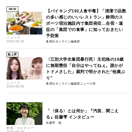
NEW
【バイキング192人食中毒】「清潔で品数
の多い感じのいいレストラン」静岡のス
ポーツ宿泊施設内で集団発症…合宿・遠
征の「集団での食事」に知っておきたい
予防策
ニュース
2026.08.08
集英社オンライン編集部
急上昇
〈江別大学生集団暴行死〉主犯格の18歳
に無期懲役「自分はやってねぇ。誰かが
トドメさした」裁判で明かされた“他責ぶ
り”
ニュース
集英社オンライン編集部ニュース班
2026.08.08
「〈保る〉とは何か」『汽笛、聞こえ
る』佐藤雫 インタビュー
佐藤雫
教養・カルチャー
2026.08.08