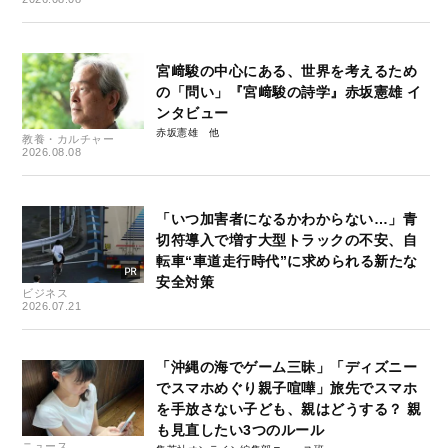
宮﨑駿の中心にある、世界を考えるため
の「問い」『宮﨑駿の詩学』赤坂憲雄 イ
ンタビュー
赤坂憲雄
教養・カルチャー
2026.08.08
「いつ加害者になるかわからない…」青
切符導入で増す大型トラックの不安、自
転車“車道走行時代”に求められる新たな
安全対策
ビジネス
2026.07.21
「沖縄の海でゲーム三昧」「ディズニー
でスマホめぐり親子喧嘩」旅先でスマホ
を手放さない子ども、親はどうする？ 親
も見直したい3つのルール
ニュース