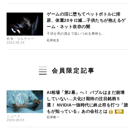
ゲームの沼に堕ちてペットボトルに排
尿、体重20キロ減…子供たちが抱えるゲ
ーム・ネット依存の闇
子供を死の淵まで追いつめる事例も…
教養・カルチャー
石井光太
2022.09.24
会員限定記事
AI相場「第2幕」へ！ バブルはまだ崩壊
していない…大化け期待の注目銘柄５
選！ NVIDIA一強時代に終止符を打つ「誰
もが知っている」あの会社とは
有料
ニュース
石井僚一
2026.08.03