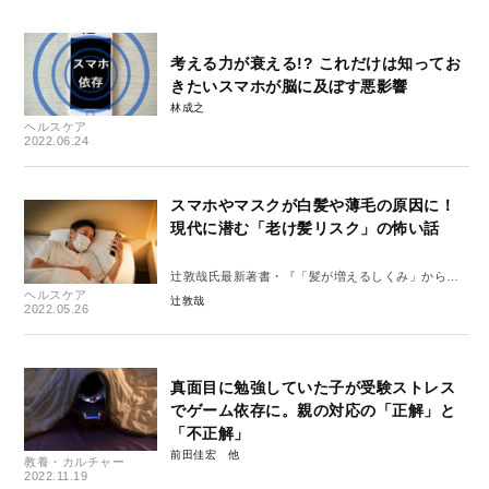
考える力が衰える!? これだけは知ってお
きたいスマホが脳に及ぼす悪影響
林成之
ヘルスケア
2022.06.24
スマホやマスクが白髪や薄毛の原因に！
現代に潜む「老け髪リスク」の怖い話
辻敦哉氏最新著書・『「髪が増えるしくみ」から考
ヘルスケア
案 頭皮が蘇るすごいマッサージ』から抜粋
辻敦哉
2022.05.26
真面目に勉強していた子が受験ストレス
でゲーム依存に。親の対応の「正解」と
「不正解」
前田佳宏
教養・カルチャー
2022.11.19