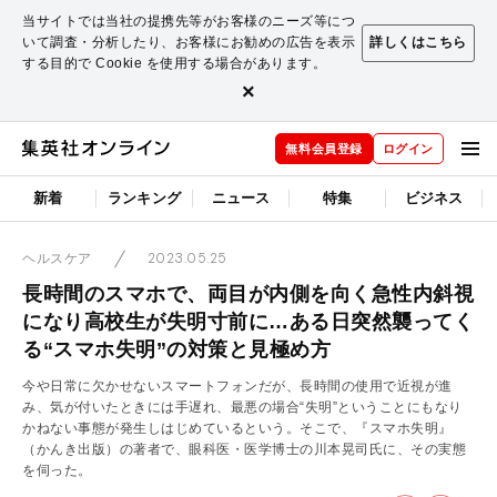
当サイトでは当社の提携先等がお客様のニーズ等につ
いて調査・分析したり、お客様にお勧めの広告を表示
詳しくはこちら
する目的で Cookie を使用する場合があります。
×
無料会員登録
ログイン
新着
ランキング
ニュース
特集
ビジネス
2023.05.25
ヘルスケア
長時間のスマホで、両目が内側を向く急性内斜視
になり高校生が失明寸前に…ある日突然襲ってく
る“スマホ失明”の対策と見極め方
今や日常に欠かせないスマートフォンだが、長時間の使用で近視が進
み、気が付いたときには手遅れ、最悪の場合“失明”ということにもなり
かねない事態が発生しはじめているという。そこで、『スマホ失明』
（かんき出版）の著者で、眼科医・医学博士の川本晃司氏に、その実態
を伺った。