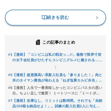
続きを読む
この記事のまとめ
#1
【漫画】「コンビニは私の戦友ッ…!!」激務で限界寸前
の女子会社員がひたすらコンビニグルメに癒される…3
食すべてコンビニ飯生活を続けてきた漫画家が描きたか
ったものとは
#5
【漫画】超意識高い系新入社員も「参りました！」肉と
米のタイマン勝負が味わえる「ねぎ塩豚カルビ弁当」は
心の健康を守ってくれる満足度◎
#6
【漫画】人生で一番美味しかったコンビニパスタの思い
出。ちょい足しで激変！ ミートソースに「ミートボー
ル」、ペペロンチーノに「イカの塩辛」「メンマ」…で
#7
【漫画】在庫なし、リミットは数時間。それでも「未納
も最強の組み合わせは!?
品100箱を納品せよ！」。試練の新入社員2人に与えら