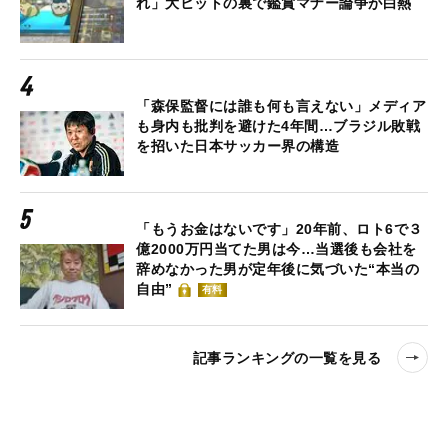
れ」大ヒットの裏で鑑賞マナー論争が白熱
「森保監督には誰も何も言えない」メディア
も身内も批判を避けた4年間…ブラジル敗戦
を招いた日本サッカー界の構造
「もうお金はないです」20年前、ロト6で３
億2000万円当てた男は今…当選後も会社を
辞めなかった男が定年後に気づいた“本当の
自由”
有料
記事ランキングの一覧を見る