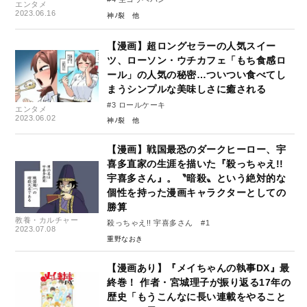
エンタメ
2023.06.16
神ﾉ裂
【漫画】超ロングセラーの人気スイー
ツ、ローソン・ウチカフェ「もち食感ロ
ール」の人気の秘密…ついつい食べてし
まうシンプルな美味しさに癒される
#3 ロールケーキ
エンタメ
2023.06.02
神ﾉ裂
【漫画】戦国最恐のダークヒーロー、宇
喜多直家の生涯を描いた『殺っちゃえ!!
宇喜多さん』。〝暗殺〟という絶対的な
個性を持った漫画キャラクターとしての
勝算
教養・カルチャー
殺っちゃえ!! 宇喜多さん #1
2023.07.08
重野なおき
【漫画あり】『メイちゃんの執事DX』最
終巻！ 作者・宮城理子が振り返る17年の
歴史「もうこんなに長い連載をやること