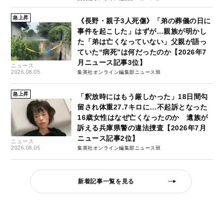
急上昇
《長野・親子3人死傷》「弟の葬儀の日に
事件を起こした」はずが…親族が明かし
た「弟は亡くなっていない」父親が語っ
ていた“病死”は何だったのか【2026年7
月ニュース記事3位】
ニュース
2026.08.05
集英社オンライン編集部ニュース班
急上昇
「釈放時にはもう厳しかった」18日間勾
留され体重27.7キロに…不起訴となった
16歳女性はなぜ亡くなったのか 遺族が
訴える兵庫県警の違法捜査【2026年7月
ニュース記事2位】
ニュース
2026.08.05
集英社オンライン編集部ニュース班
新着記事一覧を見る