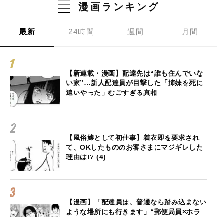
漫画ランキング
最新
24時間
週間
月間
【新連載・漫画】配達先は“誰も住んでいな
い家”…新人配達員が目撃した「姉妹を死に
追いやった」むごすぎる真相
【風俗嬢として初仕事】着衣即を要求され
て、OKしたもののお客さまにマジギレした
理由は!? (4)
【漫画】「配達員は、普通なら踏み込まない
ような場所にも行きます」“郵便局員×ホラ