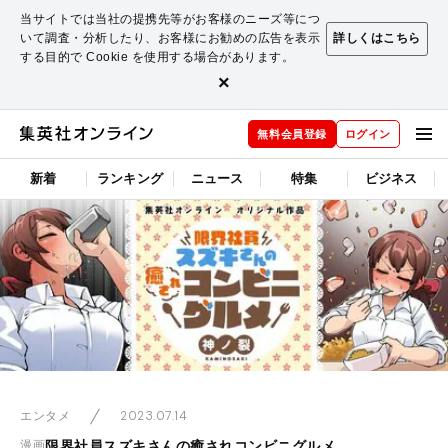
当サイトでは当社の提携先等がお客様のニーズ等につ
いて調査・分析したり、お客様にお勧めの広告を表示
詳しくはこちら
する目的で Cookie を使用する場合があります。
×
無料会員登録
ログイン
新着
ランキング
ニュース
特集
ビジネス
2023.07.14
エンタメ
限界社員スズキさんの癒されコンビニグルメ
漫画