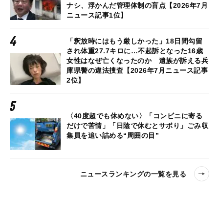
ナシ、浮かんだ管理体制の盲点【2026年7月
ニュース記事1位】
「釈放時にはもう厳しかった」18日間勾留
され体重27.7キロに…不起訴となった16歳
女性はなぜ亡くなったのか 遺族が訴える兵
庫県警の違法捜査【2026年7月ニュース記事
2位】
〈40度超でも休めない〉「コンビニに寄る
だけで苦情」「日陰で休むとサボり」ごみ収
集員を追い詰める“周囲の目”
ニュースランキングの一覧を見る