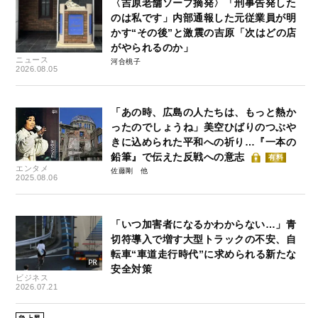
〈吉原老舗ソープ摘発〉「刑事告発した
のは私です」内部通報した元従業員が明
かす“その後”と激震の吉原「次はどの店
がやられるのか」
ニュース
河合桃子
2026.08.05
「あの時、広島の人たちは、もっと熱か
ったのでしょうね」美空ひばりのつぶや
きに込められた平和への祈り…『一本の
鉛筆』で伝えた反戦への意志
有料
エンタメ
佐藤剛
2025.08.06
「いつ加害者になるかわからない…」青
切符導入で増す大型トラックの不安、自
転車“車道走行時代”に求められる新たな
安全対策
ビジネス
2026.07.21