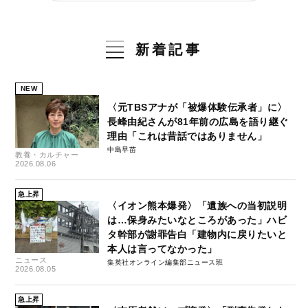
新着記事
NEW
〈元TBSアナが「被爆体験伝承者」に〉
長峰由紀さんが81年前の広島を語り継ぐ
理由「これは昔話ではありません」
中島早苗
教養・カルチャー
2026.08.06
急上昇
〈イオン熊本爆発〉「遺族への当初説明
は…保身みたいなところがあった」ハビ
タ幹部が謝罪告白「建物内に戻りたいと
本人は言ってなかった」
ニュース
集英社オンライン編集部ニュース班
2026.08.05
急上昇