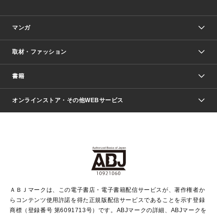
マンガ
取材・ファッション
少年マンガ
週刊少年ジャンプ
書籍
ファッション・美容
青年マンガ
ジャンプSQ.
Seventeen
週刊ヤングジャンプ
オンラインストア・その他WEBサービス
文芸・文庫・総合
芸能・情報・スポーツ
少女マンガ
Vジャンプ
non-no Web
ヤングジャンプ定期購読デジタル
すばる
Myojo
オンラインストア
りぼん
学芸・ノンフィクション・新書
最強ジャンプ
女性マンガ
@BAILA
ヤンジャン＋
小説すばる
週プレNEWS
マーガレット
集英社OTOコンテンツ
集英社 学芸編集部
少年ジャンプ＋
その他WEBサービス
クッキー
ライトノベル・ノベライズ
MAQUIA ONLINE
となりのヤングジャンプ
集英社 文芸ステーション
週プレ グラジャパ！
別冊マーガレット
SHUEISHA MANGA-ART HERITAGE
集英社 ビジネス書
ゼブラック
ココハナ
SHUEISHA ADNAVI
SPUR.JP
集英社Webマガジン Cobalt
グランドジャンプ
web 集英社文庫
キッズ
web Sportiva
マンガMee
ジャンプキャラクターズストア
集英社新書
ジャンプルーキー！
月刊オフィスユー
ＡＢＪマークは、この電子書店・電子書籍配信サービスが、著作権者か
EDITOR'S LAB
LEE
集英社オレンジ文庫
ウルトラジャンプ
青春と読書
パラスポ＋！
らコンテンツ使用許諾を得た正規版配信サービスであることを示す登録
集英社みらい文庫
リマコミ＋
HAPPY PLUS STORE
集英社新書プラス
ジャンプTOON
商標（登録番号 第6091713号）です。ABJマークの詳細、ABJマークを
Marisol
シフォン文庫
アジア人物史