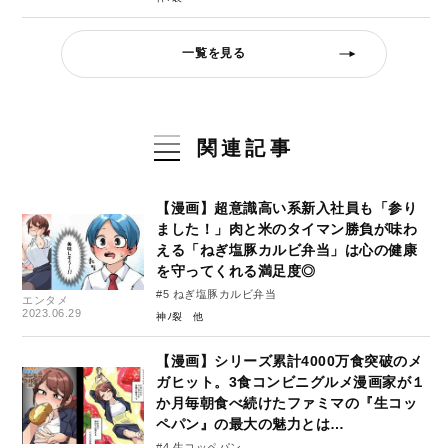
一覧を見る
関連記事
【漫画】超意識高い系新入社員も「参り
ました！」肉と米のタイマン勝負が味わ
える「ねぎ塩豚カルビ弁当」は心の健康
を守ってくれる満足度◎
#5 ねぎ塩豚カルビ弁当
エンタメ
2023.06.29
神ﾉ裂
【漫画】シリーズ累計4000万食突破のメ
ガヒット。3食コンビニグルメ漫画家が１
か月毎朝食べ続けたファミマの『生コッ
ペパン』の最大の魅力とは…
#4 生コッペパン