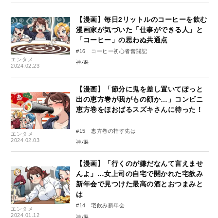
【漫画】毎日2リットルのコーヒーを飲む
漫画家が気づいた「仕事ができる人」と
「コーヒー」の思わぬ共通点
#16 コーヒー初心者奮闘記
エンタメ
神ﾉ裂
2024.02.23
【漫画】「節分に鬼を差し置いてぽっと
出の恵方巻が我がもの顔か…」コンビニ
恵方巻をほおばるスズキさんに待った！
#15 恵方巻の指す先は
エンタメ
2024.02.03
神ﾉ裂
【漫画】「行くのが嫌だなんて言えませ
んよ」…女上司の自宅で開かれた宅飲み
新年会で見つけた最高の酒とおつまみと
は
#14 宅飲み新年会
エンタメ
2024.01.12
神ﾉ裂