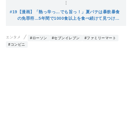
れたビビンバといくらおにぎりに共通した秘密とは？
#19
【漫画】「熱っ辛っ…でも旨っ！」夏バテは暴飲暴食
の免罪符…5年間で1000食以上を食べ続けて見つけ
た、コンビニ食材で作れる最強の朝ごはん
エンタメ
#ローソン
#セブンイレブン
#ファミリーマート
#コンビニ