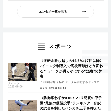
エンタメ一覧を見る
スポーツ
〈逆転＆勝ち越しの44.5％は7回以降〉
7イニング制導入で高校野球はどう変わ
る？ データが明らかにする“短縮”の弊
害
「7回制が奪うもの-データが証明するドラマの消
スポーツ
失-」
2026.08.06
ゴジキ（@godziki_55）
〈防御率わずか0.50〉21世紀夏の甲子
園“最強の優勝投手”ランキング…伝説
の試合を制したハンカチ王子を抑えた