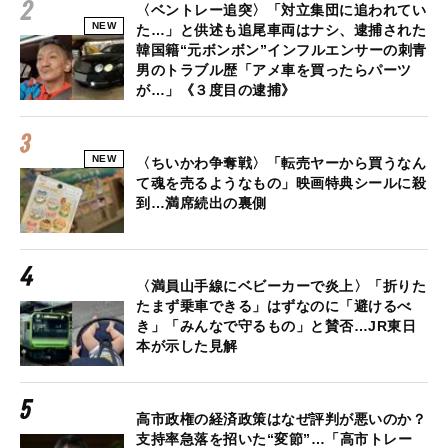
〈ベントレー追突〉「対立集団に追われてい
NEW
た…」と供述も追尾車両はナシ、逮捕された
韓国籍“元ボンボン”インフルエンサーの刺青
男のトラブル歴「アメ車を買ったらパーツ
が…」《３度目の逮捕》
NEW
〈ちいかわ争奪戦〉「転売ヤーから買うなん
て魂を売るようなもの」映画特典シールに殺
到…満席続出の裏側
〈満員山手線にベビーカーで炎上〉「折りた
たまず乗車できる」はずなのに「避けるべ
き」「みんなで守るもの」と賛否…JR東日
本が示した見解
高市政権の経済政策はなぜ評判が悪いのか？
支持率急落を招いた“変節”…「高市トレー