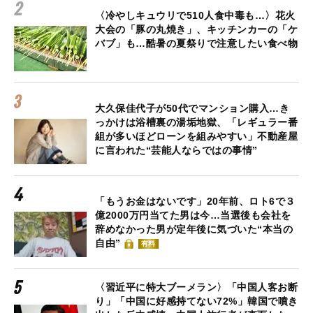
〈冷やしキュウリで510人食中毒も…〉花火
大会の「豚の丸焼き」、キッチンカーの「ケ
バブ」も…酷暑の夏祭りで注意したい食べ物
大久保佳代子が50代でマンション購入…き
っかけは浴槽裏の湯垢地獄、「レギュラー番
組が多いほどローンを組みやすい」不動産屋
に言われた“芸能人ならではの事情”
「もうお金はないです」20年前、ロト6で３
億2000万円当てた男は今…当選後も会社を
辞めなかった男が定年後に気づいた“本当の
自由”
有料
〈習近平に特大ブーメラン〉「中国人客お断
り」「中国に好感持てない72%」韓国で噴き