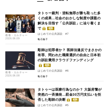
タトゥー裁判・逆転無罪が勝ち取った多
くの成果…社会のおかしな制度や課題の
解決を目指す「公共訴訟」に辿り着くま
で
有料
はじめての公共訴訟 #7
教養・カルチャー
2026.06.09
亀石倫子
彫師は犯罪者か？ 医師法違反でまさかの
有罪、問われた職業選択の自由と日本初
の訴訟費用クラウドファンディング
有料
はじめての公共訴訟 #6
教養・カルチャー
2026.06.08
亀石倫子
タトゥーは医療行為なのか？ 大阪府警が
突然の一斉摘発…罰金30万円支払いを拒
否した彫師の決断
有料
はじめての公共訴訟 #5