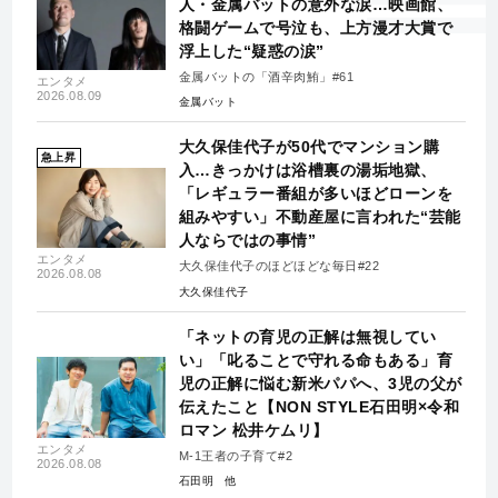
人・金属バットの意外な涙…映画館、
格闘ゲームで号泣も、上方漫才大賞で
浮上した“疑惑の涙”
金属バットの「酒辛肉鮪」#61
エンタメ
2026.08.09
金属バット
大久保佳代子が50代でマンション購
急上昇
入…きっかけは浴槽裏の湯垢地獄、
「レギュラー番組が多いほどローンを
組みやすい」不動産屋に言われた“芸能
人ならではの事情”
エンタメ
大久保佳代子のほどほどな毎日#22
2026.08.08
大久保佳代子
「ネットの育児の正解は無視してい
い」「叱ることで守れる命もある」育
児の正解に悩む新米パパへ、3児の父が
伝えたこと【NON STYLE石田明×令和
ロマン 松井ケムリ】
エンタメ
M-1王者の子育て#2
2026.08.08
石田明