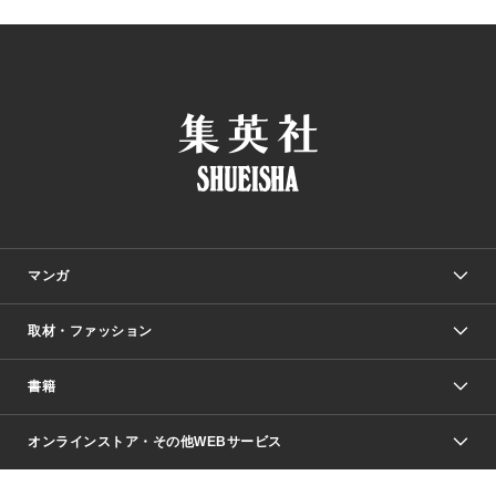
マンガ
取材・ファッション
少年マンガ
週刊少年ジャンプ
書籍
ファッション・美容
青年マンガ
ジャンプSQ.
Seventeen
週刊ヤングジャンプ
オンラインストア・その他WEBサービス
文芸・文庫・総合
芸能・情報・スポーツ
少女マンガ
Vジャンプ
non-no Web
ヤングジャンプ定期購読デジタル
すばる