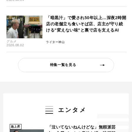
「暗黒汁」で愛され50年以上…深夜2時開
店の老舗立ち食いそば店、店主が守り続
ける"変えない味"と裏で店を支えるAI
グルメ
ライター神山
2026.08.02
特集一覧を見る
エンタメ
「泣いてないねんけどな」無頼派芸
急上昇