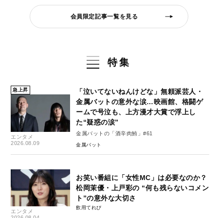
会員限定記事一覧を見る
特集
急上昇
「泣いてないねんけどな」無頼派芸人・
金属バットの意外な涙…映画館、格闘ゲ
ームで号泣も、上方漫才大賞で浮上し
た“疑惑の涙”
金属バットの「酒辛肉鮪」#61
エンタメ
2026.08.09
金属バット
お笑い番組に「女性MC」は必要なのか？
松岡茉優・上戸彩の “何も残らないコメン
ト”の意外な大切さ
飲用てれび
エンタメ
2026.08.04