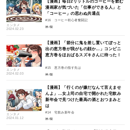
【漫画】毎日2リットルのコーヒーを飲む
漫画家が気づいた「仕事ができる人」と
「コーヒー」の思わぬ共通点
#16 コーヒー初心者奮闘記
エンタメ
神ﾉ裂
2024.02.23
【漫画】「節分に鬼を差し置いてぽっと
出の恵方巻が我がもの顔か…」コンビニ
恵方巻をほおばるスズキさんに待った！
#15 恵方巻の指す先は
エンタメ
2024.02.03
神ﾉ裂
【漫画】「行くのが嫌だなんて言えませ
んよ」…女上司の自宅で開かれた宅飲み
新年会で見つけた最高の酒とおつまみと
は
#14 宅飲み新年会
エンタメ
2024.01.12
神ﾉ裂