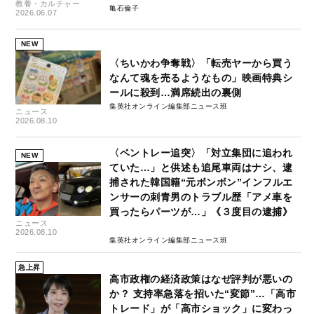
教養・カルチャー
亀石倫子
2026.06.07
NEW
〈ちいかわ争奪戦〉「転売ヤーから買う
なんて魂を売るようなもの」映画特典シ
ールに殺到…満席続出の裏側
集英社オンライン編集部ニュース班
ニュース
2026.08.10
〈ベントレー追突〉「対立集団に追われ
NEW
ていた…」と供述も追尾車両はナシ、逮
捕された韓国籍“元ボンボン”インフルエ
ンサーの刺青男のトラブル歴「アメ車を
買ったらパーツが…」《３度目の逮捕》
ニュース
2026.08.10
集英社オンライン編集部ニュース班
急上昇
高市政権の経済政策はなぜ評判が悪いの
か？ 支持率急落を招いた“変節”…「高市
トレード」が「高市ショック」に変わっ