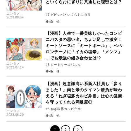
といくらおにぎりに共通した秘密とは？
エンタメ
#7 ビビンバといくらおにぎり
2023.08.04
神ﾉ裂
【漫画】人生で一番美味しかったコンビ
ニパスタの思い出。ちょい足しで激変！
ミートソースに「ミートボール」、ペペ
ロンチーノに「イカの塩辛」「メンマ」
…でも最強の組み合わせは!?
エンタメ
#6 ミートソースパスタ
2023.07.14
神ﾉ裂
【漫画】超意識高い系新入社員も「参り
ました！」肉と米のタイマン勝負が味わ
える「ねぎ塩豚カルビ弁当」は心の健康
を守ってくれる満足度◎
#5 ねぎ塩豚カルビ弁当
エンタメ
2023.06.29
神ﾉ裂
1
2