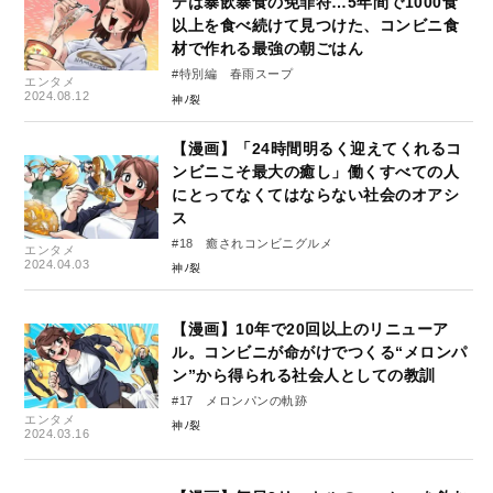
テは暴飲暴食の免罪符…5年間で1000食
以上を食べ続けて見つけた、コンビニ食
材で作れる最強の朝ごはん
#特別編 春雨スープ
エンタメ
2024.08.12
神ﾉ裂
【漫画】「24時間明るく迎えてくれるコ
ンビニこそ最大の癒し」働くすべての人
にとってなくてはならない社会のオアシ
ス
#18 癒されコンビニグルメ
エンタメ
2024.04.03
神ﾉ裂
【漫画】10年で20回以上のリニューア
ル。コンビニが命がけでつくる“メロンパ
ン”から得られる社会人としての教訓
#17 メロンパンの軌跡
エンタメ
神ﾉ裂
2024.03.16