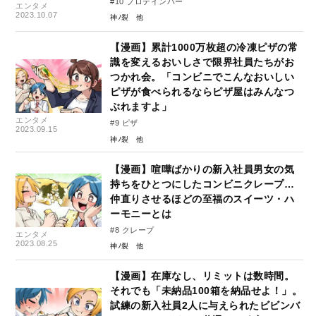
#10 プロテインバー
エンタメ
2023.10.07
神ﾉ裂
【漫画】累計1000万枚超の冷凍ピザの常
識を変えるおいしさで限界社員たちがお
つかれ会。「コンビニでこんなおいしい
ピザが食べられるならピザ屋はみんなつ
ぶれますよ」
エンタメ
#9 ピザ
2023.09.15
神ﾉ裂
【漫画】喧嘩ばかりの新入社員男女の気
持ちをひとつにしたコンビニクレープ…
仲直りさせるほどの至福のスイーツ・ハ
ーモニーとは
#8 クレープ
エンタメ
2023.08.25
神ﾉ裂
【漫画】在庫なし、リミットは数時間。
それでも「未納品100箱を納品せよ！」。
試練の新入社員2人に与えられたビビンバ