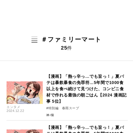
＃ファミリーマート
25
件
【漫画】「熱っ辛っ…でも旨っ！」夏バ
テは暴飲暴食の免罪符…5年間で1000食
以上を食べ続けて見つけた、コンビニ食
材で作れる最強の朝ごはん【2024 漫画記
事 5位】
エンタメ
#特別編 春雨スープ
2024.12.22
神ﾉ裂
【漫画】「熱っ辛っ…でも旨っ！」夏バ