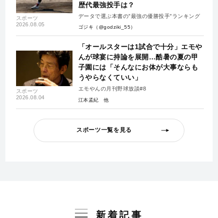
歴代最強投手は？
データで選ぶ本書の”最強の優勝投手”ランキング
スポーツ
2026.08.05
ゴジキ（@godziki_55）
「オールスターは1試合で十分」エモや
んが球宴に持論を展開…酷暑の夏の甲
子園には「そんなにお体が大事ならも
うやらなくていい」
エモやんの月刊野球放談#8
スポーツ
2026.08.04
江本孟紀
スポーツ一覧を見る
新着記事