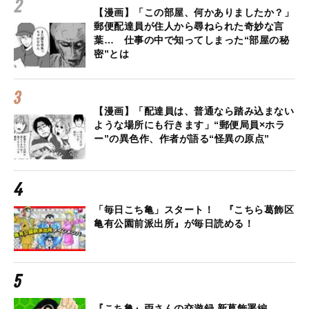
【漫画】「この部屋、何かありましたか？」
郵便配達員が住人から尋ねられた奇妙な言
葉… 仕事の中で知ってしまった“部屋の秘
密”とは
【漫画】「配達員は、普通なら踏み込まない
ような場所にも行きます」“郵便局員×ホラ
ー”の異色作、作者が語る“怪異の原点”
「毎日こち亀」スタート！ 『こちら葛飾区
亀有公園前派出所』が毎日読める！
『こち亀』両さんの交遊録 新葛飾署編