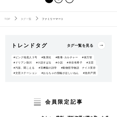
TOP
タグ一覧
ファミリーマート
トレンドタグ
タグ一覧を見る
#ピンク地底人３号
#集英社
#教養･カルチャー
#俵万智
#ドリアン助川
#小説すばる
#小説
#本谷有希子
#文芸
#汽笛、聞こえる
#宮﨑駿の詩学
#動物哲学物語 ナイス実存
#文芸ステーション
#おもちゃの指輪がほしいねん
#池井戸潤
会員限定記事