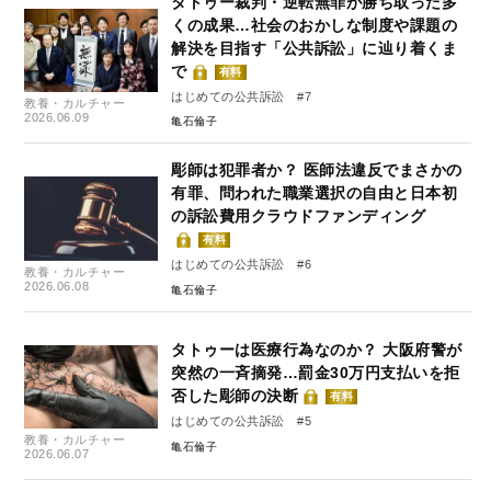
タトゥー裁判・逆転無罪が勝ち取った多
くの成果…社会のおかしな制度や課題の
解決を目指す「公共訴訟」に辿り着くま
で
有料
はじめての公共訴訟 #7
教養・カルチャー
2026.06.09
亀石倫子
彫師は犯罪者か？ 医師法違反でまさかの
有罪、問われた職業選択の自由と日本初
の訴訟費用クラウドファンディング
有料
はじめての公共訴訟 #6
教養・カルチャー
2026.06.08
亀石倫子
タトゥーは医療行為なのか？ 大阪府警が
突然の一斉摘発…罰金30万円支払いを拒
否した彫師の決断
有料
はじめての公共訴訟 #5
教養・カルチャー
亀石倫子
2026.06.07