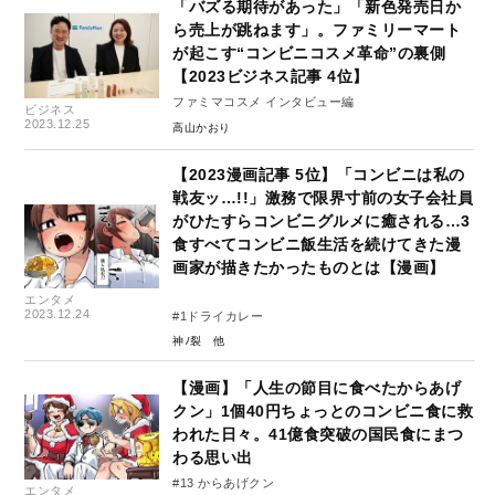
「バズる期待があった」「新色発売日か
ら売上が跳ねます」。ファミリーマート
が起こす“コンビニコスメ革命”の裏側
【2023ビジネス記事 4位】
ファミマコスメ インタビュー編
ビジネス
2023.12.25
高山かおり
【2023漫画記事 5位】「コンビニは私の
戦友ッ…!!」激務で限界寸前の女子会社員
がひたすらコンビニグルメに癒される…3
食すべてコンビニ飯生活を続けてきた漫
画家が描きたかったものとは【漫画】
エンタメ
2023.12.24
#1ドライカレー
神ﾉ裂
【漫画】「人生の節目に食べたからあげ
クン」1個40円ちょっとのコンビニ食に救
われた日々。41億食突破の国民食にまつ
わる思い出
#13 からあげクン
エンタメ