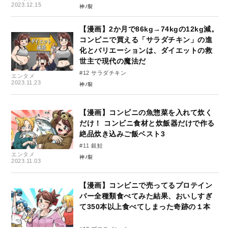
2023.12.15
神ﾉ裂
【漫画】2か月で86kg→74kgの12kg減。
コンビニで買える「サラダチキン」の進
化とバリエーションは、ダイエットの救
世主で現代の魔法だ
#12 サラダチキン
エンタメ
2023.11.23
神ﾉ裂
【漫画】コンビニの魚惣菜を入れて炊く
だけ！ コンビニ食材と炊飯器だけで作る
絶品炊き込みご飯ベスト3
#11 銀鮭
エンタメ
神ﾉ裂
2023.11.03
【漫画】コンビニで売ってるプロテイン
バー全種類食べてみた結果、おいしすぎ
て350本以上食べてしまった奇跡の１本