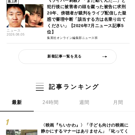
《ライバー刺殺》「まだ動くんだ…」と
急上昇
犯行後に被害者の頭を蹴った被告に求刑
20年、傍聴者が裁判をライブ配信した疑
惑で審理中断「該当する方は名乗り出て
ください」【2026年7月ニュース記事5
ニュース
位】
2026.08.05
集英社オンライン編集部ニュース班
新着記事一覧を見る
記事ランキング
最新
24時間
週間
月間
〈映画『ちいかわ』〉「子ども向けの映画に
静かにするマナーはありません」「叱ってく