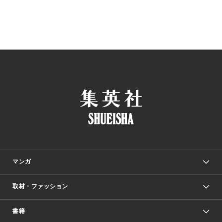
マンガ
取材・ファッション
少年マンガ
週刊少年ジャンプ
書籍
ファッション・美容
青年マンガ