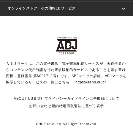
ジャンプSQ.
Seventeen
週刊ヤングジャンプ
オンラインストア・その他WEBサービス
文芸・文庫・総合
芸能・情報・スポーツ
少女マンガ
Vジャンプ
non-no Web
ヤングジャンプ定期購読デジタル
すばる
Myojo
オンラインストア
りぼん
学芸・ノンフィクション・新書
最強ジャンプ
女性マンガ
@BAILA
ヤンジャン＋
小説すばる
週プレNEWS
マーガレット
集英社OTOコンテンツ
集英社 学芸編集部
少年ジャンプ＋
その他WEBサービス
クッキー
ライトノベル・ノベライズ
MAQUIA ONLINE
となりのヤングジャンプ
集英社 文芸ステーション
週プレ グラジャパ！
別冊マーガレット
SHUEISHA MANGA-ART HERITAGE
集英社 ビジネス書
ゼブラック
ココハナ
SHUEISHA ADNAVI
SPUR.JP
集英社Webマガジン Cobalt
グランドジャンプ
web 集英社文庫
キッズ
web Sportiva
マンガMee
ジャンプキャラクターズストア
集英社新書
ジャンプルーキー！
月刊オフィスユー
ＡＢＪマークは、この電子書店・電子書籍配信サービスが、著作権者か
EDITOR'S LAB
LEE
集英社オレンジ文庫
ウルトラジャンプ
青春と読書
パラスポ＋！
らコンテンツ使用許諾を得た正規版配信サービスであることを示す登録
集英社みらい文庫
リマコミ＋
HAPPY PLUS STORE
集英社新書プラス
ジャンプTOON
商標（登録番号 第6091713号）です。ABJマークの詳細、ABJマークを
Marisol
シフォン文庫
アジア人物史
S-KIDS.LAND
マンガMeets
掲示しているサービスの一覧はこちら →
https://aebs.or.jp/
shueisha vox
よみタイ
S-MANGA
Web éclat
ダッシュエックス文庫
LEEマルシェ
kotoba
集英社ジャンプリミックス
ABOUT US
集英社プライバシーガイドライン
広告掲載について
T JAPAN:The New York Times Style Magazine
JUMP j BOOKS
お問い合わせ
規約
特定商取引法に基づく表示
SHOP Marisol
e!集英社
集英社コミック文庫
集英社女性誌ポータル
éclat premium
imidas
MEN'S NON-NO WEB
SHUEISHA Inc. All Right Reserved.
mirabella