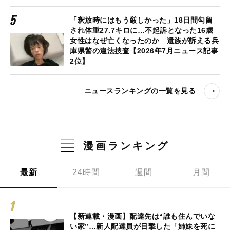
「釈放時にはもう厳しかった」18日間勾留
され体重27.7キロに…不起訴となった16歳
女性はなぜ亡くなったのか 遺族が訴える兵
庫県警の違法捜査【2026年7月ニュース記事
2位】
ニュースランキングの一覧を見る
漫画ランキング
最新
24時間
週間
月間
【新連載・漫画】配達先は“誰も住んでいな
い家”…新人配達員が目撃した「姉妹を死に