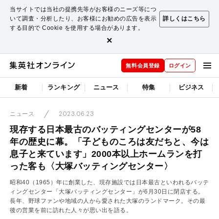
当サイトでは当社の提携先等がお客様のニーズ等につ
いて調査・分析したり、お客様にお勧めの広告を表示
詳しくはこちら
する目的で Cookie を使用する場合があります。
×
無料会員登録
ログイン
新着
ランキング
ニュース
特集
ビジネス
2023.06.23
ニュース
現存する日本最古のバッティングセンターが58
年の歴史に幕。「子どものころは友だちと、今は
息子と来ています」2000本以上ホームランを打
った客も〈大塚バッティングセンター〉
昭和40（1965）年に創業した、現存施設では日本最古といわれるバッテ
ィングセンター「大塚バッティングセンター」が6月30日に閉店する。
長年、野球ファンや地域の人から愛された大塚のランドマーク。その最
後の営業を前に訪れた人々が思い出を語る。