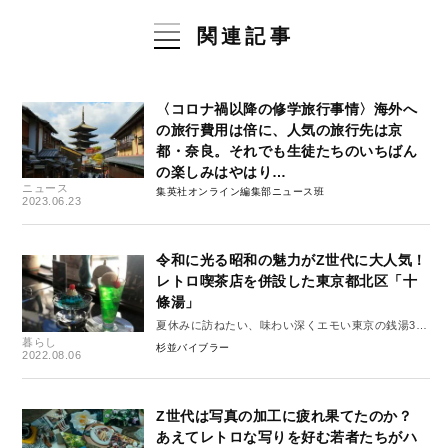
関連記事
〈コロナ禍以降の修学旅行事情〉海外へ
の旅行費用は倍に、人気の旅行先は京
都・奈良。それでも生徒たちのいちばん
の楽しみはやはり…
ニュース
集英社オンライン編集部ニュース班
2023.06.23
令和に光る昭和の魅力がZ世代に大人気！
レトロ喫茶店を併設した東京都北区「十
條湯」
夏休みに訪ねたい、味わい深くエモい東京の銭湯3選
暮らし
vol.1
杉並バイブラー
2022.08.06
Z世代は写真の加工に疲れ果てたのか？
あえてレトロな写りを好む若者たちがハ