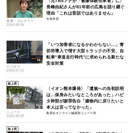
〈元TBSアナが「被爆体験伝承者」に〉
長峰由紀さんが81年前の広島を語り継ぐ
理由「これは昔話ではありません」
中島早苗
教養・カルチャー
2026.08.06
「いつ加害者になるかわからない…」青
切符導入で増す大型トラックの不安、自
転車“車道走行時代”に求められる新たな
安全対策
ビジネス
2026.07.21
急上昇
〈イオン熊本爆発〉「遺族への当初説明
は…保身みたいなところがあった」ハビ
タ幹部が謝罪告白「建物内に戻りたいと
本人は言ってなかった」
ニュース
集英社オンライン編集部ニュース班
2026.08.05
急上昇