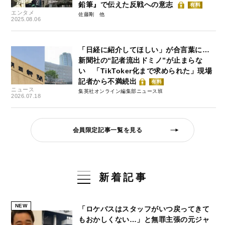
鉛筆』で伝えた反戦への意志
有料
エンタメ
佐藤剛
2025.08.06
「日経に紹介してほしい」が合言葉に…
新聞社の“記者流出ドミノ”が止まらな
い 「TikToker化まで求められた」現場
記者から不満続出
有料
ニュース
集英社オンライン編集部ニュース班
2026.07.18
会員限定記事一覧を見る
新着記事
NEW
「ロケバスはスタッフがいつ戻ってきて
もおかしくない…」と無罪主張の元ジャ