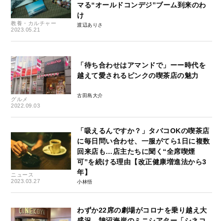
マる“オールドコンデジ”ブーム到来のわ
け
教養・カルチャー
渡辺ありさ
2023.05.21
「待ち合わせはアマンドで」ーー時代を
越えて愛されるピンクの喫茶店の魅力
古田島大介
グルメ
2022.09.03
「吸えるんですか？」タバコOKの喫茶店
に毎日問い合わせ、一服がてら1日に複数
回来店も…店主たちに聞く“全席喫煙
可”を続ける理由【改正健康増進法から3
年】
ニュース
2023.03.27
小林悟
わずか22席の劇場がコロナを乗り越え大
盛況。鵠沼海岸のミニシアター「シネコ