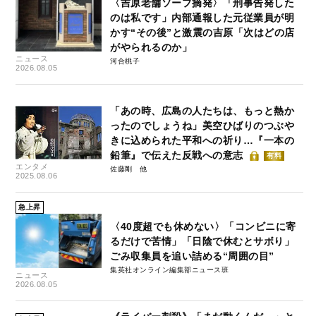
〈吉原老舗ソープ摘発〉「刑事告発した
のは私です」内部通報した元従業員が明
かす“その後”と激震の吉原「次はどの店
がやられるのか」
ニュース
河合桃子
2026.08.05
「あの時、広島の人たちは、もっと熱か
ったのでしょうね」美空ひばりのつぶや
きに込められた平和への祈り…『一本の
鉛筆』で伝えた反戦への意志
有料
エンタメ
佐藤剛
2025.08.06
急上昇
〈40度超でも休めない〉「コンビニに寄
るだけで苦情」「日陰で休むとサボり」
ごみ収集員を追い詰める“周囲の目”
集英社オンライン編集部ニュース班
ニュース
2026.08.05