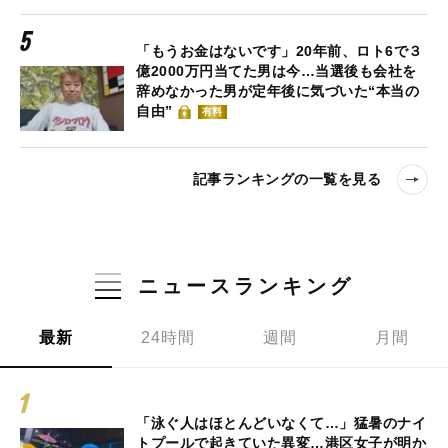
「もうお金はないです」20年前、ロト6で３
億2000万円当てた男は今…当選後も会社を
辞めなかった男が定年後に気づいた“本当の
自由”
有料
記事ランキングの一覧を見る
ニュースランキング
最新
24時間
週間
月間
「泳ぐ人はほとんどいなくて…」猛暑のナイ
トプールで起きていた異変…港区女子が明か