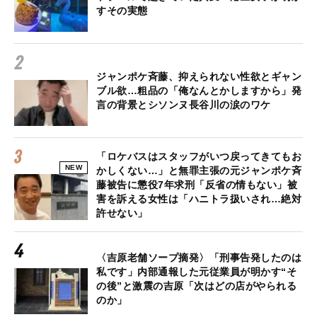
すその実態
ジャンポケ斉藤、抑えられない性欲とギャン
ブル欲…粗品の「俺なんとかしますから」発
言の背景とシソンヌ長谷川の涙のワケ
「ロケバスはスタッフがいつ戻ってきてもお
NEW
かしくない…」と無罪主張の元ジャンポケ斉
藤被告に懲役7年求刑「反省の情もない」被
害を訴える女性は「ハニトラ扱いされ…絶対
許せない」
〈吉原老舗ソープ摘発〉「刑事告発したのは
私です」内部通報した元従業員が明かす“そ
の後”と激震の吉原「次はどの店がやられる
のか」