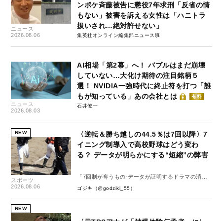
ンポケ斉藤被告に懲役7年求刑「反省の情
もない」被害を訴える女性は「ハニトラ
扱いされ…絶対許せない」
ニュース
2026.08.06
集英社オンライン編集部ニュース班
AI相場「第2幕」へ！ バブルはまだ崩壊
していない…大化け期待の注目銘柄５
選！ NVIDIA一強時代に終止符を打つ「誰
もが知っている」あの会社とは
有料
ニュース
石井僚一
2026.08.03
NEW
〈逆転＆勝ち越しの44.5％は7回以降〉7
イニング制導入で高校野球はどう変わ
る？ データが明らかにする“短縮”の弊害
「7回制が奪うもの-データが証明するドラマの消
スポーツ
失-」
2026.08.06
ゴジキ（@godziki_55）
NEW