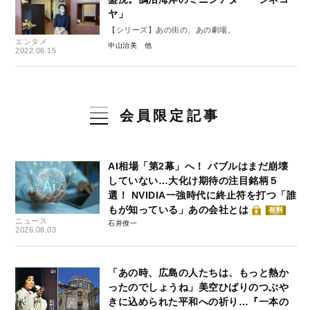
ヤ」
【シリーズ】あの街の、あの劇場。
エンタメ
中山治美
2022.06.15
会員限定記事
AI相場「第2幕」へ！ バブルはまだ崩壊
していない…大化け期待の注目銘柄５
選！ NVIDIA一強時代に終止符を打つ「誰
もが知っている」あの会社とは
有料
ニュース
石井僚一
2026.08.03
「あの時、広島の人たちは、もっと熱か
ったのでしょうね」美空ひばりのつぶや
きに込められた平和への祈り…『一本の