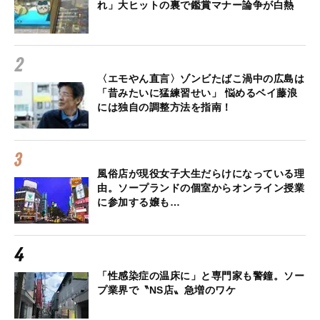
れ」大ヒットの裏で鑑賞マナー論争が白熱
〈エモやん直言〉ゾンビたばこ渦中の広島は
「昔みたいに猛練習せい」 悩めるベイ藤浪
には独自の調整方法を指南！
風俗店が現役女子大生だらけになっている理
由。ソープランドの個室からオンライン授業
に参加する嬢も…
「性感染症の温床に」と専門家も警鐘。ソー
プ業界で〝NS店〟急増のワケ